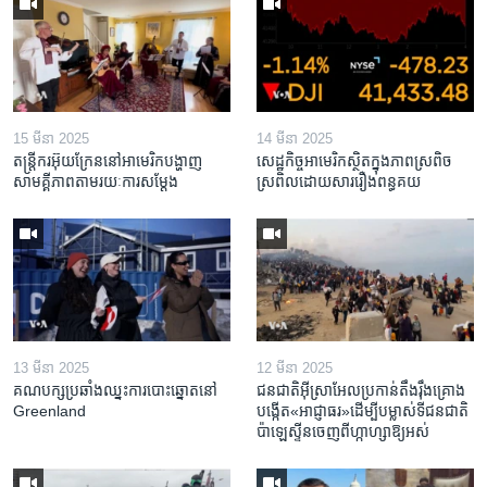
15 មីនា 2025
14 មីនា 2025
តន្ត្រីករ​អ៊ុយក្រែន​នៅ​អាមេរិក​បង្ហាញ​
សេដ្ឋកិច្ច​អាមេរិក​ស្ថិត​ក្នុង​ភាពស្រពិច
សាមគ្គីភាព​តាម​រយៈ​ការសម្តែង
ស្រពិល​ដោយសារ​រឿង​ពន្ធគយ
13 មីនា 2025
12 មីនា 2025
គណបក្ស​ប្រឆាំង​ឈ្នះ​ការបោះឆ្នោត​នៅ
ជនជាតិ​អ៊ីស្រាអែល​ប្រកាន់​តឹងរ៉ឹង​គ្រោង​
Greenland
បង្កើត​«អាជ្ញាធរ‍»​ដើម្បី​បម្លាស់​ទី​ជនជាតិ​
ប៉ាឡេស្ទីន​ចេញពី​ហ្កាហ្សា​ឱ្យ​អស់