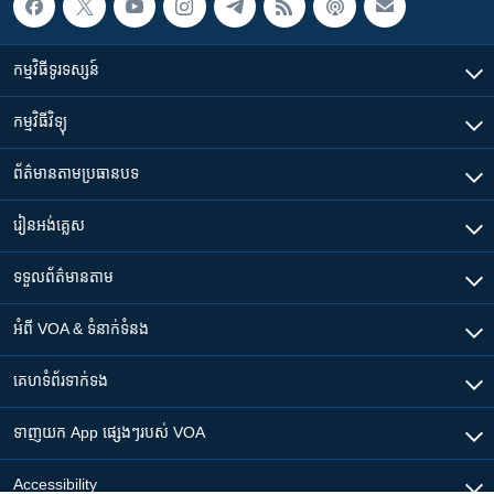
កម្មវិធី​ទូរទស្សន៍
កម្មវិធី​វិទ្យុ
ព័ត៌មាន​តាមប្រធានបទ​
រៀន​​អង់គ្លេស
ទទួល​ព័ត៌មាន​តាម
អំពី​ VOA & ទំនាក់ទំនង
គេហទំព័រ​​ទាក់ទង
ទាញយក​ App ផ្សេងៗ​របស់​ VOA
Accessibility