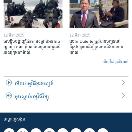
12 មីនា 2025
12 មីនា 2025
អេហ្ស៊ីប​បង្ហាញ​ផែនការ​សម្រាប់​អនាគត​
លោក Duterte ត្រូវ​បាន​បញ្ជូនទៅ
ហ្កាហ្សា ខណៈ​អ៊ីស្រាអែល​ព្រមាន​តួនាទី​
ទីក្រុងឡាអេ​ដើម្បី​ប្រឈម​នឹង​ការកាត់
របស់​ក្រុម​ហាម៉ាស់
ទោស
មើល​វីដេអូ​ទាំង​អស់
មើល​កម្មវិធី​ទូរទស្សន៍
ចុចស្តាប់កម្មវិធីវិទ្យុ
បណ្តាញ​សង្គម