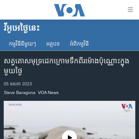
ភ្ជាប់​
ទៅ​
គេហទំព័រ​
វីអូអេថ្ងៃនេះ
កម្ពុជា
ទាក់ទង
រំលង​
កម្មវិធី​នីមួយៗ
អត្ថបទ​
អំពី​កម្មវិធី​
អន្តរជាតិ
និង​
អាមេរិក
ចូល​
សត្វ​តោ​សមុទ្រ​ដេក​ក្រោម​ទឹក​ពីរ​ម៉ោង​ប៉ុណ្ណោះ​ក្នុង​
ទៅ​​
ចិន
មួយ​ថ្ងៃ
ទំព័រ​
ហេឡូវីអូអេ
ព័ត៌មាន​​
05 ឧសភា 2023
តែ​
កម្ពុជាច្នៃប្រតិដ្ឋ
Steve Baragona
VOA News
ម្តង
ព្រឹត្តិការណ៍ព័ត៌មាន
រំលង​
និង​
ទូរទស្សន៍ / វីដេអូ​
ចូល​
វិទ្យុ / ផតខាសថ៍
ទៅ​
ទំព័រ​
កម្មវិធីទាំងអស់
No media source currently available