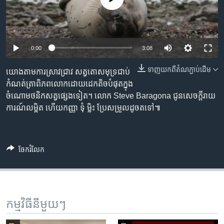
រចនា
សម្ព័ន្ធ​
Khmer English
រំលង​
និង​
បណ្តាញ​សង្គម
0:00
3:08
ចូល​
ទៅ​
ទាញ​យក​ពី​តំណភ្ជាប់​ដើម
យោង​តាម​ការ​ស្រាវជ្រាវ​ សត្វ​តោ​សមុទ្រ​ជាប់​
កាន់​
កំណត់ត្រា​ពិភពលោក​ដោយ​ដេក​តិច​បំផុត​ក្នុង​
ទំព័រ​
ភាសា
ចំណោម​ថនិកសត្វ​ផ្សេង​ទៀត។ លោក​ Steve Baragona ជូនសេចក្តី​រាយ
ស្វែង​
ការណ៍​លម្អិត ​ហើយ​កញ្ញា​ ទុំ ម្លិះ ប្រែសម្រួល​ដូចតទៅ៕
រក
ចែករំលែក
កម្មវិធី​នីមួយៗ