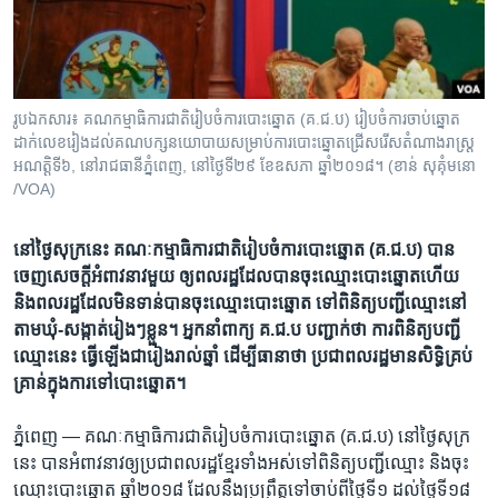
រចនា
សម្ព័ន្ធ​
Khmer English
រំលង​
និង​
បណ្តាញ​សង្គម
ចូល​
រូបឯកសារ៖ គណកម្មាធិការជាតិ​រៀបចំ​ការបោះ​ឆ្នោត​ (គ.ជ.ប) រៀបចំ​ការចាប់ឆ្នោត​
ទៅ​
ដាក់លេខរៀង​ដល់​គណបក្ស​នយោបាយ​សម្រាប់ការបោះ​ឆ្នោត​ជ្រើស​រើស​តំណាងរាស្ត្រ​
កាន់​
អណត្តិ​ទី៦, នៅរាជធានី​ភ្នំពេញ, នៅថ្ងៃទី​២៩​ ខែ​ឧសភា​ ឆ្នាំ​២០១៨។ (ខាន់ សុគុំមនោ​
/VOA)
ទំព័រ​
ភាសា
ស្វែង​
រក
នៅ​ថ្ងៃសុក្រ​នេះ គណៈកម្មាធិការ​ជាតិ​រៀបចំ​ការ​បោះឆ្នោត (គ.ជ.ប) បាន​
ចេញ​សេចក្តី​អំពាវ​នាវ​មួយ ឲ្យ​ពលរដ្ឋដែល​បាន​ចុះឈ្មោះ​បោះឆ្នោតហើយ
និង​ពលរដ្ឋ​ដែល​មិនទាន់​បាន​ចុះ​ឈ្មោះ​បោះឆ្នោត ​​ទៅ​ពិនិត្យ​បញ្ជី​ឈ្មោះ​នៅ​
តាម​ឃុំ-សង្កាត់​​រៀងៗខ្លួន។ អ្នកនាំពាក្យ​ គ.ជ.ប បញ្ជាក់​ថា ការពិនិត្យ​បញ្ជី​
ឈ្មោះ​នេះ ធ្វើ​ឡើង​ជារៀង​រាល់​ឆ្នាំ ដើម្បី​ធានា​ថា ប្រជាពលរដ្ឋ​មាន​សិទ្ធិ​គ្រប់
គ្រាន់​ក្នុង​ការ​ទៅ​បោះឆ្នោត។
ភ្នំពេញ —
គណៈ​កម្មាធិការ​ជាតិ​រៀបចំ​ការបោះឆ្នោត (គ​.ជ.ប) នៅ​ថ្ងៃសុក្រ​
នេះ បាន​អំពាវនាវ​ឲ្យ​ប្រជា​ពលរដ្ឋ​ខ្មែរ​ទាំងអស់​ទៅ​ពិនិត្យ​បញ្ជី​ឈ្មោះ និង​ចុះ
ឈ្មោះ​បោះឆ្នោត ឆ្នាំ២០១៨ ដែល​នឹង​ប្រព្រឹត្ត​ទៅ​ចាប់ពី​ថ្ងៃទី១ ដល់​ថ្ងៃទី១៨