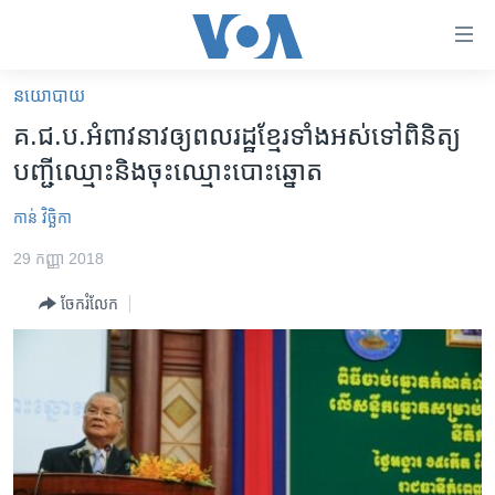
ភ្ជាប់​
ទៅ​
គេហទំព័រ​
នយោបាយ
កម្ពុជា
ទាក់ទង
គ.ជ.ប.​អំពាវនាវ​ឲ្យ​ពលរដ្ឋ​ខ្មែរ​ទាំងអស់​ទៅ​ពិនិត្យ​
រំលង​
អន្តរជាតិ
បញ្ជី​ឈ្មោះ​និង​ចុះឈ្មោះ​បោះឆ្នោត
និង​
អាមេរិក
ចូល​
កាន់ វិច្ឆិកា
ទៅ​​
ចិន
ទំព័រ​
29 កញ្ញា 2018
ហេឡូវីអូអេ
ព័ត៌មាន​​
ចែករំលែក
តែ​
កម្ពុជាច្នៃប្រតិដ្ឋ
ម្តង
ព្រឹត្តិការណ៍ព័ត៌មាន
រំលង​
និង​
ទូរទស្សន៍ / វីដេអូ​
ចូល​
វិទ្យុ / ផតខាសថ៍
ទៅ​
ទំព័រ​
កម្មវិធីទាំងអស់