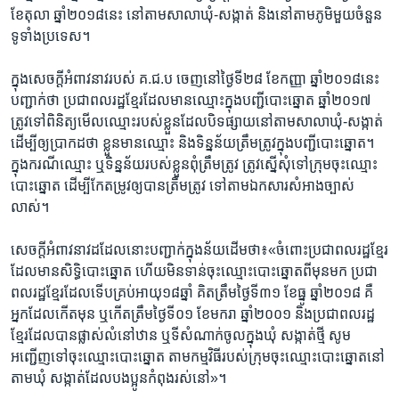
ខែតុលា ឆ្នាំ២០១៨​នេះ នៅ​តាម​សាលា​ឃុំ-សង្កាត់ និង​នៅ​តាម​ភូមិ​មួយ​ចំនួន
ទូទាំង​ប្រទេស។
ក្នុង​សេចក្ដី​អំពាវនាវ​របស់​ គ​.ជ.ប ចេញ​នៅ​ថ្ងៃទី​២៨ ខែ​កញ្ញា ឆ្នាំ​២០១៨​នេះ
បញ្ជាក់​ថា ប្រជាពលរដ្ឋ​ខ្មែរ​ដែល​មាន​ឈ្មោះ​ក្នុង​បញ្ជី​បោះឆ្នោត ឆ្នាំ២០១៧
ត្រូវ​ទៅ​ពិនិត្យ​មើល​ឈ្មោះ​របស់​ខ្លួន​ដែល​បិទ​ផ្សាយ​នៅ​តាម​សាលា​ឃុំ-សង្កាត់
ដើម្បី​ឲ្យ​ប្រាកដ​ថា ខ្លួន​មាន​ឈ្មោះ និង​ទិន្នន័យ​ត្រឹមត្រូវ​ក្នុង​បញ្ជី​បោះឆ្នោត។
ក្នុង​ករណី​ឈ្មោះ ឬ​ទិន្នន័យ​របស់​ខ្លួន​ពុំ​ត្រឹមត្រូវ ត្រូវ​ស្នើ​សុំ​ទៅ​ក្រុម​ចុះ​ឈ្មោះ​
បោះឆ្នោត ដើម្បី​កែ​តម្រូវ​ឲ្យ​បាន​ត្រឹមត្រូវ ទៅ​តាម​ឯកសារ​សំអាង​ច្បាស់
លាស់។
សេចក្តី​អំពាវនាវ​ដដែល​នោះ​បញ្ជាក់​ក្នុងន័យ​ដើម​ថា៖«ចំពោះ​ប្រជាពលរដ្ឋ​ខ្មែរ​
ដែល​មាន​សិទ្ធិ​បោះឆ្នោត ហើយ​មិន​ទាន់​ចុះ​ឈ្មោះ​បោះឆ្នោត​ពីមុន​មក ប្រជា
ពលរដ្ឋ​ខ្មែរ​ដែល​ទើប​គ្រប់​អាយុ​១៨ឆ្នាំ គិត​ត្រឹម​ថ្ងៃទី៣១ ខែធ្នូ ឆ្នាំ២០១៨ គឺ​
អ្នក​ដែល​កើត​មុន ឬ​កើត​ត្រឹម​ថ្ងៃទី០១ ខែ​មករា ឆ្នាំ​២០០១​ និង​ប្រជាពលរដ្ឋ​
ខ្មែរ​ដែល​បាន​ផ្លាស់​លំនៅឋាន ឬ​ទី​សំណាក់​ចូល​ក្នុង​ឃុំ សង្កាត់​ថ្មី សូម​
អញ្ជើញ​ទៅ​ចុះ​ឈ្មោះ​បោះឆ្នោត តាម​កម្មវិធី​របស់​ក្រុម​ចុះ​ឈ្មោះ​បោះឆ្នោត​នៅ​
តាម​ឃុំ សង្កាត់​ដែល​បងប្អូន​កំពុង​រស់នៅ»។