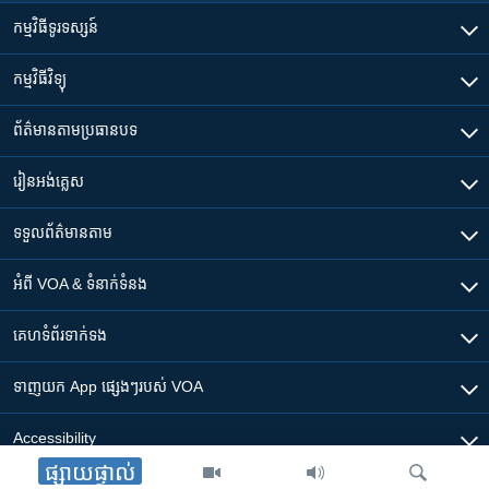
កម្មវិធី​ទូរទស្សន៍
កម្មវិធី​វិទ្យុ
ព័ត៌មាន​តាមប្រធានបទ​
រៀន​​អង់គ្លេស
ទទួល​ព័ត៌មាន​តាម
អំពី​ VOA & ទំនាក់ទំនង
គេហទំព័រ​​ទាក់ទង
ទាញយក​ App ផ្សេងៗ​របស់​ VOA
Accessibility
ផ្សាយផ្ទាល់