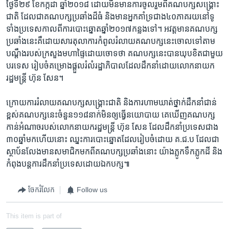
ថ្ងៃទី​២៩ ខែ​កក្កដា ឆ្នាំ​២០១៨ ដោយ​មិន​មាន​ការ​ចូលរួម​ពី​គណបក្ស​សង្គ្រោះ
ជាតិ ដែល​ជា​គណបក្ស​ប្រឆាំង​ដ៏​ធំ​ និង​មាន​អ្នកគាំទ្រ​ជាង​៤០​ភាគ​រយ​នៅ​ទូ
ទាំង​ប្រទេស​កាល​ពី​ការ​បោះឆ្នោត​ឆ្នាំ​២០១៧​កន្លង​ទៅ។​ អវត្ត​មាន​គណបក្ស​
ប្រឆាំង​នេះ​គឺ​ដោយសារ​តុលាការ​កំពូល​រំលាយគណបក្ស​នេះ​ចោល​ទៅ​តាម​
បណ្តឹង​របស់​ក្រសួង​មហាផ្ទៃ​ដោយ​ចោទ​ថា គណបក្ស​នេះ​បាន​ឃុបខិត​ជាមួយ​
បរទេស រៀបចំ​គម្រោង​ផ្តួល​រំលំ​រដ្ឋាភិបាល​ដែល​ដឹកនាំ​ដោយ​លោក​នាយក​
រដ្ឋមន្រ្តី ហ៊ុន សែន។
ក្រោយ​ការ​រំលាយ​គណបក្ស​សង្គ្រោះជាតិ និង​ការ​ហាម​ឃាត់​ថ្នាក់ដឹកនាំ​ជាន់
ខ្ពស់​គណបក្ស​នេះ​ចំនួន​១១៨​នាក់​មិនឲ្យ​ធ្វើ​នយោបាយ គេឃើញ​គណបក្ស​
កាន់​អំណាច​របស់​លោក​នាយក​រដ្ឋមន្រ្តី ហ៊ុន សែន ដែល​ដឹកនាំ​ប្រទេស​ជាង​
៣០​ឆ្នាំ​មក​ហើយ​នោះ ឈ្នះ​ការ​បោះ​ឆ្នោតដែល​រៀបចំ​ដោយ​ គ.ជ.ប ដែលជា​
ស្ថាប័ន​លែង​មាន​សមាជិក​មក​ពី​គណបក្ស​ប្រឆាំងនោះ យ៉ាងភ្លូក​ទឹក​ភ្លូក​ដី និង​
កំពុងបន្ត​ការ​ដឹកនាំ​ប្រទេស​ដោយ​ឯកបក្ស៕
ចែករំលែក
Follow us
This item is part of