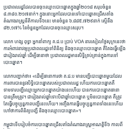
ប្រជាពលរដ្ឋ​ដែល​បាន​ចុះ​ឈ្មោះ​បោះឆ្នោតក្នុង​ឆ្នាំ​២០១៨ សរុប​ចំនួន
៨.៣៨០.២១៧​នាក់។ ក្នុង​នោះ​អ្នក​ដែល​បាន​ទៅ​បោះឆ្នោត​ជ្រើសតាំង​
តំណាងរាស្ត្រ​នីតិកាល​ទី​៦​នេះ មាន​ចំនួ​ន ៦.៨៨៥.៧២៩​នាក់ ស្មើ​នឹង
៨២,១៧% នៃ​ចំនួន​អ្នក​ដែល​បាន​ចុះ​ឈ្មោះ​សរុប។​
លោក ហង្ស ពុទ្ធា អ្នកនាំពាក្យ​ គ.ជ.ប ប្រាប់ VOA នា​រសៀល​ថ្ងៃ​សុក្រនេះ​ថា
ការ​អំពាវ​នាវ​ឲ្យប្រជា​ពលរដ្ឋ​ទៅ​ពិនិត្យ និង​ចុះ​ឈ្មោះ​បោះឆ្នោត គឺ​តែង​ធ្វើ​ឡើង​
ជារៀង​រាល់​ឆ្នាំ ដើម្បី​ធានា​ថា ប្រជាពលរដ្ឋ​មាន​សិទ្ធិ​គ្រប់គ្រាន់​ក្នុង​ការ​ទៅ​
បោះឆ្នោត។
លោក​បញ្ជាក់​ថា៖ «ដើម្បី​ធានា​ការ​ថា គ.ជ.ប មាន​បញ្ជី​បោះឆ្នោត​មួយ​ដែល​
ការពារ​បាន​នូវ​សិទ្ធិ​បោះ​ឆ្នោតរបស់​ប្រជាពលរដ្ឋ​ ហើយ​ការ​បោះឆ្នោត​គឺ​
ទាមទារ​បញ្ជី​ឈ្មោះ​អ្នក​បោះឆ្នោត​យ៉ាង​នេះ​ហើយ បាន​ការ​បោះឆ្នោតធានា​
បាន​ត្រឹមត្រូវ។ ជា​រៀងរាល់​ឆ្នាំ​ទោះបី​ជាឆ្នាំ​បោះឆ្នោត ឬមិនបោះឆ្នោត គឺ​ត្រូវ​
តែធ្វើ​បច្ចុប្បន្ន​ភាពបញ្ជី​នេះ​ហើយ។ អញ្ចឹង​ការ​ធ្វើ​បច្ចុប្បន្ន​ភាព​ទាំង​នេះ​ហើយ​
ហៅ​ថា​ការ​ពិនិត្យ​បញ្ជី​ និង​ចុះ​ឈ្មោះ​បោះឆ្នោត»។
កម្ពុជា​ទើប​រៀបចំ​ការ​បោះឆ្នោត​ជ្រើសតាំង​តំណាង​រាស្រ្ត​អាណត្តិទី​៦ កាលពី​