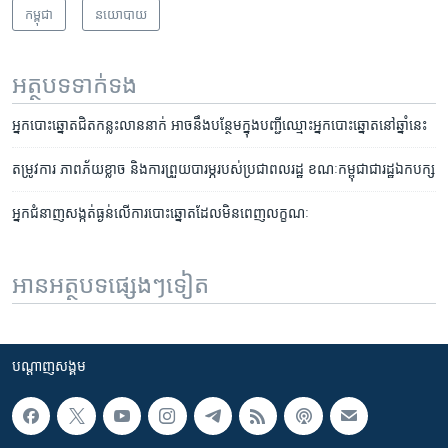
កម្ពុជា
នយោបាយ
អត្ថបទ​ទាក់ទង
អ្នកបោះឆ្នោត​ជិត​កន្លះ​លាន​នាក់ អាច​នឹង​បន្ថែម​ក្នុង​បញ្ជី​ឈ្មោះ​អ្នកបោះឆ្នោត​នៅ​ឆ្នាំ​នេះ
តម្រូវការ ភាព​ភ័យខ្លាច ​និង​ការ​ព្រួយ​បារម្ភ​របស់​ប្រជាពលរដ្ឋ ​ខណៈ​កម្ពុជា​ជា​រដ្ឋ​ឯក​បក្ស
អ្នក​ជំនាញ​សង្កត់​ធ្ងន់​លើ​ការ​បោះឆ្នោត​ដែល​មិន​ពេញ​លក្ខណៈ
អានអត្ថបទផ្សេងៗទៀត
បណ្តាញ​សង្គម