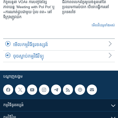
កិច្ចសន្ទនា VOA៖ ការ​បញ្ចាំង​ខ្សែ
ជីវភាពពលករខ្មែរមួយចំនួននៅតែ
ភាពយន្ត ‘Meeting with Pol Pot’ ឬ
ប្រឈមការលំបាក បើទោះធ្វើការនៅ
«ការណាត់ជួប​ជាមួយ​ ប៉ុល ពត» នៅ
ប្រទេសថៃ
ទីក្រុងញូវយ៉ក​
មើល​វីដេអូ​ទាំង​អស់
មើល​កម្មវិធី​ទូរទស្សន៍
ចុចស្តាប់កម្មវិធីវិទ្យុ
បណ្តាញ​សង្គម
កម្មវិធី​ទូរទស្សន៍
កម្មវិធី​វិទ្យុ