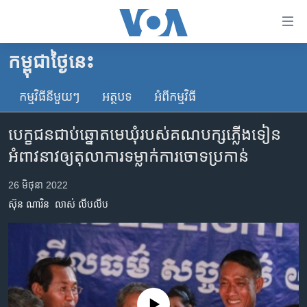
ភ្ជាប់​
ទៅ​
គេហទំព័រ​
កម្ពុជាថ្ងៃនេះ
កម្ពុជា
ទាក់ទង
រំលង​
កម្មវិធី​នីមួយៗ
អត្ថបទ​
អំពី​កម្មវិធី​
អន្តរជាតិ
និង​
អាមេរិក
ចូល​
បេក្ខជនជាប់ឆ្នោតមេឃុំរបស់គណបក្សភ្លើងទៀន
ទៅ​​
ចិន
អំពាវនាវឲ្យតុលាការទម្លាក់ការ​ចោទប្រកាន់
ទំព័រ​
ហេឡូវីអូអេ
ព័ត៌មាន​​
26 មិថុនា 2022
តែ​
កម្ពុជាច្នៃប្រតិដ្ឋ
ស៊ុន ណារិន
លាស់ លីបលីប
ម្តង
ព្រឹត្តិការណ៍ព័ត៌មាន
រំលង​
និង​
ទូរទស្សន៍ / វីដេអូ​
ចូល​
វិទ្យុ / ផតខាសថ៍
ទៅ​
ទំព័រ​
កម្មវិធីទាំងអស់
No media source currently available