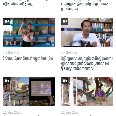
ឡើង​នៅ​រាជធានី​ភ្នំពេញ
បណ្តាញ​សេដ្ឋកិច្ចក្រៅ​ប្រព័ន្ធពិបាក​រក​
ប្រាក់​ចំណូល
13 មីនា 2025
12 មីនា 2025
វិស័យ​បង្កើត​មាតិកា​នៅ​កម្ពុជា​រីក​ចម្រើន
ទីប្រឹក្សា​គណបក្ស​កម្លាំង​ជាតិ​ស្នើ​តុលាការ​
ឲ្យ​លោក​បង់ប្រាក់​សំណង​ប្រមាណ​១០​
ម៉ឺន​ដុល្លារ​ជា​ដំណាក់កាល
11 មីនា 2025
11 មីនា 2025