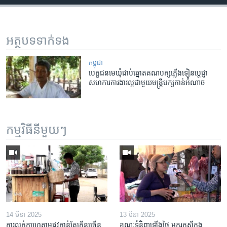
អត្ថបទ​ទាក់ទង
កម្ពុជា
បេក្ខជន​មេឃុំ​ជាប់​ឆ្នោត​គណបក្ស​ភ្លើង​ទៀន​បេ្តជ្ញា​
សហការ​ការងារ​ល្អ​ជាមួយ​មន្រ្តី​បក្ស​កាន់​អំណាច
កម្មវិធី​នីមួយៗ
14 មីនា 2025
13 មីនា 2025
ការលក់​កាហ្វេ​តាម​ផ្លូវ​កាន់តែ​កើន​ច្រើន​
ខណៈទំនិញឡើងថ្លៃ អ្នករកស៊ីក្នុង​