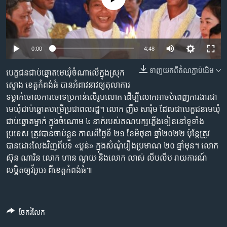
រចនា
សម្ព័ន្ធ​
Khmer English
រំលង​
និង​
បណ្តាញ​សង្គម
0:00
4:48
ចូល​
ទៅ​
ទាញ​យក​ពី​តំណភ្ជាប់​ដើម
បេក្ខជន​ជាប់​ឆ្នោត​មេឃុំ​ចំណាលើ​ក្នុង​ស្រុក​
កាន់​
ស្ទោង ​ខេត្ត​កំពង់ធំ​ បាន​អំពាវនាវ​ឲ្យ​តុលាការ​
ទំព័រ​
ភាសា
ទម្លាក់​ចោល​ការ​ចោទ​ប្រកាន់​លើ​រូបលោក​ ដើម្បី​លោក​អាច​បំពេញ​ការងារ​ជា​
ស្វែង​
មេឃុំ​ជាប់​ឆ្នោត​បម្រើ​ប្រជា​ពលរដ្ឋ។ ​លោក​ ញឹម សារ៉ុម ដែល​ជា​បេក្ខជន​មេឃុំ​
រក
ជាប់​ឆ្នោត​ម្នាក់ ​ក្នុង​ចំណោម​ ៤ ​នាក់​របស់​គណបក្ស​ភ្លើងទៀន​នៅ​ទូទាំង​
ប្រទេស​ ត្រូវ​បាន​ចាប់​ខ្លួន​ កាលពី​ថ្ងៃ​ទី​ ២១​ ខែ​មិថុនា ​ឆ្នាំ​២០២២​ ប៉ុន្តែ​ត្រូវ​
បាន​ដោះលែង​វិញ​ពី​បទ​ «ប្លន់» ​ក្នុង​សំណុំ​រឿង​ប្រមាណ​ ២០​ ឆ្នាំ​មុន។ លោក ​
ស៊ុន ណារិន ​លោក​ ហាន ណូយ​ និង​លោក​ លាស់ លីបលីប ​រាយ​ការណ៍​
លម្អិត​ឲ្យ​វីអូអេ​ ពី​ខេត្ត​កំពង់ធំ៕
ចែករំលែក