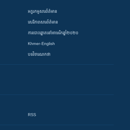
អក្ខរកម្មសារព័ត៌មាន
សេរីភាពសារព័ត៌មាន
ការបោះឆ្នោតនៅអាមេរិកឆ្នាំ២០២០
Khmer-English
បទវិចារណកថា
RSS