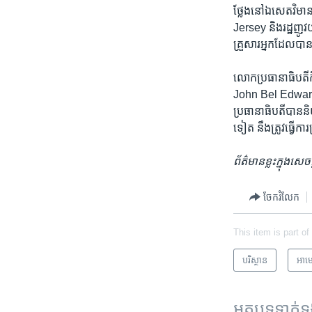
ថ្លែង​នៅ​ឯ​សេតវិមាន
Jersey និង​រដ្ឋ​ញូវ
គ្រួសារ​អ្នក​ដែល​បាន​
លោក​ប្រធានាធិបតី​ក៏
John Bel Edwards អភិប
ប្រធានាធិបតី​បាន​និ
ទៀត​ នឹង​ត្រូវ​ធ្វើកា
ព័ត៌មានខ្លះ​ក្នុង​ស
ចែករំលែក
This item is part of
បរិស្ថាន
អាមេ
អត្ថបទ​ទាក់