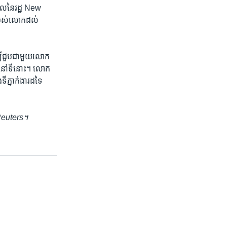
ល​នៃ​រដ្ឋ​ New
ខ​របស់លោក​ដល់​
បី​ជួប​ជាមួយ​លោក​
da ​នៅ​ទីនោះ។​ លោក​
ីភ្នាក់ងារ​ដទៃ​
ង Reuters។