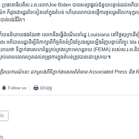
​ ប្រធានាធិបតី​ស.រ.អ.​លោក​Joe Biden​ បាន​សន្យា​ផ្តល់​ជំនួយ​បន្ទាន់​ដល់​អភិបា
យ៉ក​ ក៏ដូច​ជា​រដ្ឋ​ដទៃ​ទៀត​នៅក្នុង​តំបន់​ ហើយលោក​បាន​ផ្ញើការ​ចូល​រួម​រំលែក​ទុក្
បាត់​បង់​ជីវិត។​
​បាន​និយាយ​ផង​ដែរ​ថា​ លោក​នឹង​ធ្វើ​ដំណើរ​ទៅ​រដ្ឋ ​Louisiana ​នៅ​ថ្ងៃសុក្រ​ដើម្
ាល​រដ្ឋ​ដើម្បី​ពិភាក្សា​ពី​កិច្ច​ខិតខំ​ប្រឹងប្រែង​ស្តារ​ឡើង​វិញ​បន្ទាប់​ពី​ព្យុះ​ I
យាយ​ថា​ ទីភ្នាក់ងារ​សហព័ន្ធ​គ្រប់គ្រង​គ្រោះ​មហន្តរាយ ​(FEMA)​ របស់​ស.រ.អ.​និង​ទ
រ​គ្រប់​ពេល​វេលា​រហូត​ដល់​តម្រូវការ​ក្នុង​តំបន់​ត្រូវ​បាន​ដោះស្រាយ៕​
េចក្តី​រាយ​ការណ៍​នេះ​ ដក​ស្រង់​ពី​ទីភ្នាក់ងារ​សារ​ព័ត៌មាន Associated Press និ
Follow us
បោះពុម្ព
រិក​
ទង