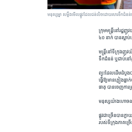
មនុស្សម្នា សម្លឹង​មើល​ផ្លូវ​ដែល​ជន់លិច​ដោយសារ​ទឹក​ជំន
ក្រុម​មន្រ្តី​នៅ​រដ្
៤០​ នាក់ ​បាន​ស្លា
មន្រ្តី​នៅ​ទីក្រុង​ញូ
ទឹក​ជំនន់ ​ឬ​ជាប់​នៅ
ព្យុះ​ដែល​ដើម​ដំបូង​
ធ្វើឱ្យ​មាន​ភ្លៀង​ធ្
ធាតុ​ បាន​ចេញ​ការព្
មនុស្ស​យ៉ាងហោច​ណាស
ផ្លូវ​ជាច្រើន​បាន​ក្ល
របស់​ទីក្រុង​ភាគច្រ