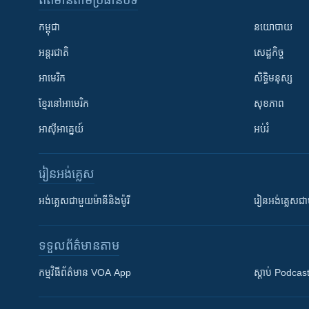
ព័ត៌មាន​តាមប្រធានបទ​
កម្ពុជា
នយោបាយ
អន្តរជាតិ
សេដ្ឋកិច្ច
អាមេរិក
សិទ្ធិមនុស្ស
ខ្មែរ​នៅអាមេរិក
សុខភាព
អាស៊ីអាគ្នេយ៍
អប់រំ
រៀន​​អង់គ្លេស
អង់គ្លេស​ជាមួយ​ម៉ានី​និង​ម៉ូរី
រៀន​​​​​​អង់គ្លេ
ទទួល​ព័ត៌មាន​តាម
កម្មវិធី​ព័ត៌មាន VOA App
ស្តាប់ Podcas