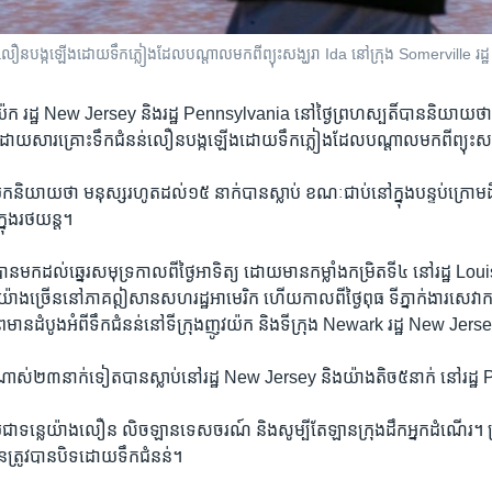
ន់​លឿន​បង្ក​ឡើង​ដោយ​ទឹកភ្លៀង​ដែល​បណ្តាល​មក​ពី​ព្យុះ​សង្ឃរា​ Ida នៅ​ក្រុង Somerville 
ឋ​ញូវយ៉ក​ រដ្ឋ​ New Jersey ​និងរដ្ឋ Pennsylvania ​នៅ​ថ្ងៃ​ព្រហស្បតិ៍​បាន​និយាយ​ថា
ប់​ដោយសារ​គ្រោះ​ទឹក​ជំនន់​លឿន​បង្ក​ឡើង​ដោយ​ទឹកភ្លៀង​ដែល​បណ្តាល​មកពីព្យុះ​សង
វយ៉ក​និយាយ​ថា​ មនុស្ស​រហូតដល់​១៥​ នាក់​បាន​ស្លាប់​ ខណៈ​ជាប់​នៅ​ក្នុង​បន្ទប់​ក្រោមដី
ក្នុង​រថយន្ត។
បាន​មក​ដល់​ឆ្នេរ​សមុទ្រ​កាលពី​ថ្ងៃ​អាទិត្យ​ ដោយមាន​កម្លាំង​កម្រិត​ទី​៤​ នៅ​រដ្ឋ​ Lo
លាក់​យ៉ាង​ច្រើន​នៅភាគ​ឦសាន​សហ​រដ្ឋ​អាមេរិក​ ហើយ​កាលពី​ថ្ងៃ​ពុធ​ ទីភ្នាក់ងារ​សេវាកម
រមាន​ដំបូង​អំពី​ទឹក​ជំនន់នៅ​ទីក្រុង​ញូវយ៉ក ​និង​ទីក្រុង​ Newark ​រដ្ឋ ​New Jers
់​២៣​នាក់ទៀត​បាន​ស្លាប់​នៅ​រដ្ឋ​ New Jersey ​និង​យ៉ាងតិច​៥​នាក់​ នៅ​រដ្ឋ
ាយ​ជា​ទន្លេ​យ៉ាងលឿន​ លិច​ឡាន​ទេសចរណ៍ ​និង​សូម្បី​តែ​ឡាន​ក្រុង​ដឹក​អ្នក​ដំណើរ។​ ប្រព័
ើន​ត្រូវ​បាន​បិទ​ដោយ​ទឹកជំនន់។