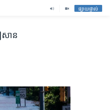
ផ្សាយផ្ទាល់
គឦសាន​