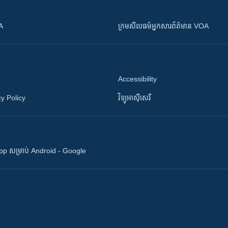
OA
ក្រម​​​សីលធម៌​​​អ្នក​​​សារព័ត៌មាន VOA
Accessibility
y Policy
វិទ្យុ​អាស៊ី​សេរី
 App សម្រាប់ Android - Google