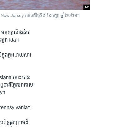
រដ្ឋ New Jersey កាលពី​ថ្ងៃទី២ ខែកញ្ញា ឆ្នាំ២០២១។
​ មនុស្ស​យ៉ាង​តិច​
្ឃរា​ Ida។
​ក្នុង​ផ្ទះ​ដោយសារ​
uisiana ​នោះ​ បាន​
្ម​ជាតិ​ផ្នែក​អាកាស​
ey។​
​ Pennsylvania។​
ន្ធ​ផ្លូវក្រោម​ដី​