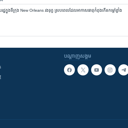
​ពលរដ្ឋ​ក្នុង​ទីក្រុង New Orleans រងទុក្ខ ស្រប​ពេល​ដែល​អាកាសធាតុ​កំពុង​កើន​កម្តៅ​ខ្លាំង
បណ្តាញ​សង្គម
ក
ី