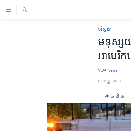
ភ្ជាប់​
ទៅ​
គេហទំព័រ​
ស្វែង​
កម្ពុជា
រក
បរិស្ថាន
ទាក់ទង
អន្តរជាតិ
មនុស្ស​យ
រំលង​
និង​
អាមេរិក
អាមេរិក​
ចូល​
ចិន
ទៅ​​
ទំព័រ​
ហេឡូវីអូអេ
VOA News
ព័ត៌មាន​​
កម្ពុជាច្នៃប្រតិដ្ឋ
03 កញ្ញា 2021
តែ​
ម្តង
ព្រឹត្តិការណ៍ព័ត៌មាន
ចែករំលែក
រំលង​
ទូរទស្សន៍ / វីដេអូ​
និង​
ចូល​
វិទ្យុ / ផតខាសថ៍
ទៅ​
កម្មវិធីទាំងអស់
ទំព័រ​