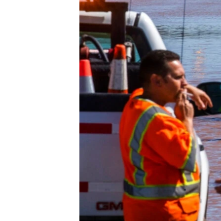
រចនា
សម្ព័ន្ធ​
រំលង​
និង​
ចូល​
ទៅ​
កាន់​
ទំព័រ​
ស្វែង​
រក