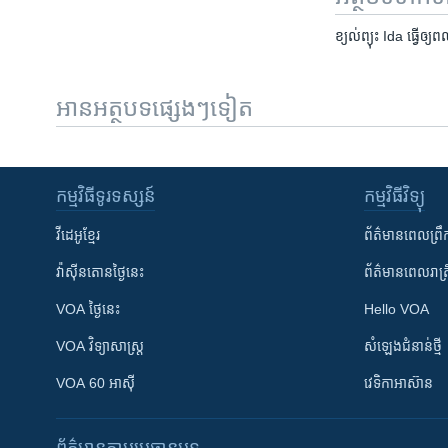
ខ្យល់ព្យុះ Ida ធ្វើឲ្យ
អានអត្ថបទផ្សេងៗទៀត
កម្មវិធី​ទូរទស្សន៍
កម្មវិធី​វិទ្យុ
វីដេអូ​ខ្មែរ
ព័ត៌មាន​ពេល​ព្រឹ
វ៉ាស៊ីនតោន​ថ្ងៃ​នេះ
ព័ត៌មាន​​ពេល​រាត្រ
VOA ថ្ងៃនេះ
Hello VOA
VOA ​វិទ្យាសាស្ត្រ
សំឡេង​ជំនាន់​ថ្មី
VOA 60 អាស៊ី
វេទិកា​អាស៊ាន