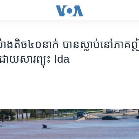
៉ាងតិច​៤០​នាក់ បាន​ស្លាប់​នៅ​ភា
ដោយសារ​ព្យុះ Ida