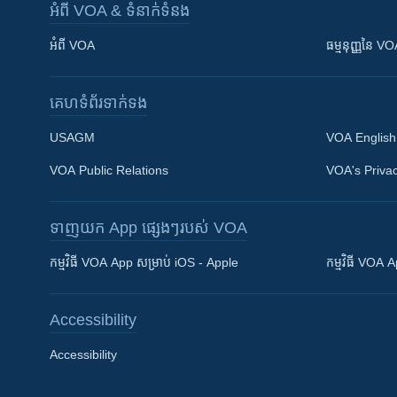
អំពី​ VOA & ទំនាក់ទំនង
អំពី​ VOA
ធម្មនុញ្ញ​នៃ V
គេហទំព័រ​​ទាក់ទង
USAGM
VOA English
VOA Public Relations
VOA's Privac
ទាញយក​ App ផ្សេងៗ​របស់​ VOA
Khmer English
កម្មវិធី​ VOA App សម្រាប់ iOS - Apple
កម្មវិធី​ VOA
បណ្តាញ​សង្គម
Accessibility
Accessibility
ភាសា