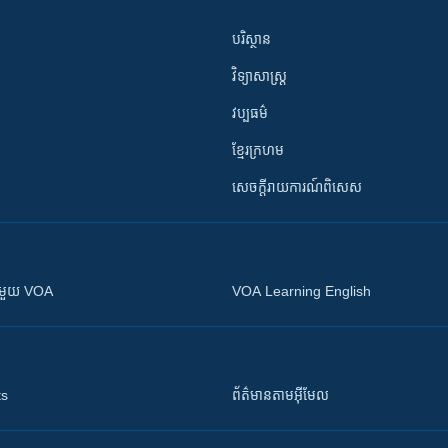
បរិស្ថាន
វិទ្យាសាស្រ្ត
វប្បធម៌
ខ្មែរក្រហម
សេចក្តីរាយការណ៍ពិសេស
ស​​ជាមួយ VOA
VOA Learning English
ts
ព័ត៌មាន​តាម​អ៊ីមែល