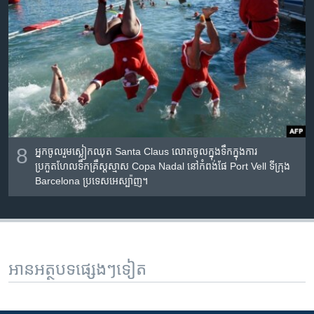
8
អ្នក​ចូល​រួម​ស្លៀក​ឈុត Santa Claus លោត​ចូល​ក្នុង​ទឹកក្នុង​ការ
ប្រកួតហែលទឹក​គ្រឹស្តស្មាស Copa Nadal នៅ​កំពង់ផែ Port Vell ទីក្រុង ​
Barcelona ប្រទេស​អេស្ប៉ាញ។
អានអត្ថបទផ្សេងៗទៀត