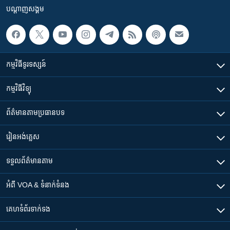
បណ្តាញ​សង្គម
កម្មវិធី​ទូរទស្សន៍
កម្មវិធី​វិទ្យុ
ព័ត៌មាន​តាមប្រធានបទ​
រៀន​​អង់គ្លេស
ទទួល​ព័ត៌មាន​តាម
អំពី​ VOA & ទំនាក់ទំនង
គេហទំព័រ​​ទាក់ទង