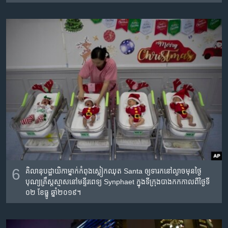
6
គិលានុបដ្ឋាយិកា​ម្នាក់​កំពុងស្លៀក​ឈុត Santa ឲ្យ​ទារក​នៅល្ងាចមុនថ្ងៃ
បុណ្យ​គ្រឹស្តស្មាស​នៅ​មន្ទីរពេទ្យ​ Synphaet ក្នុង​ទីក្រុង​បាងកក​កាលពី​ថ្ងៃទី​
០២ ខែធ្នូ ឆ្នាំ២០១៩។