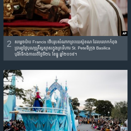
2
សម្តេច​ប៉ាប Francis ថើប​រូបសំណាក​ព្រះយេស៊ូខណៈដែល​លោក​កំពុង
ប្រារព្ធថ្ងៃបុណ្យ​គ្រឹស្តស្មាស​ក្នុងព្រះវិហារ St. Peteទីក្រុង​ Basilica
បុរីវ៉ាទីកង់​កាលពី​ថ្ងៃទី​២៤​ ខែធ្នូ ឆ្នាំ២០១៩។