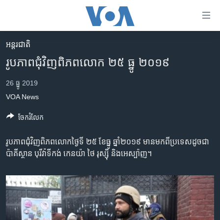
ភ្ជាប់​
ទៅ​
គេហទំព័រ​
អន្តរជាតិ
កម្ពុជា
ទាក់ទង
រូបភាព​ជុំវិញពិភពលោក ២៥ ធ្នូ​ ២០១៩
រំលង​
អន្តរជាតិ
និង​
26 ធ្នូ 2019
អាមេរិក
ចូល​
VOA News
ទៅ​​
ចិន
ទំព័រ​
ចែករំលែក
ហេឡូវីអូអេ
ព័ត៌មាន​​
តែ​
កម្ពុជាច្នៃប្រតិដ្ឋ
រូបភាព​ជុំវិញពិភពលោកថ្ងៃទី ២៥ ខែធ្នូ​ ឆ្នាំ២០១៩ មាន​មកពី​ប្រទេស​ដូចជា
ម្តង
ប៉ាគីស្ថាន បុរីវ៉ាទីកង់ កេនយ៉ា ថៃ រុស្ស៊ី និង​អេស្ប៉ាញ។
ព្រឹត្តិការណ៍ព័ត៌មាន
រំលង​
និង​
ទូរទស្សន៍ / វីដេអូ​
ចូល​
វិទ្យុ / ផតខាសថ៍
ទៅ​
ទំព័រ​
កម្មវិធីទាំងអស់