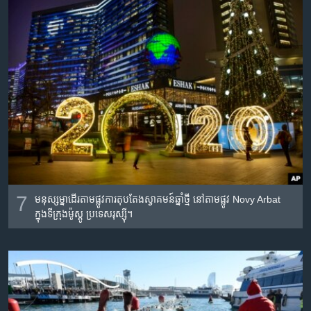
7
មនុស្សម្នាដើរតាម​ផ្លូវការតុបតែង​ស្វាគមន៍​ឆ្នាំថ្មី នៅ​តាមផ្លូវ Novy Arbat
ក្នុង​ទីក្រុង​ម៉ូស្គូ ប្រទេស​រុស្ស៊ី។