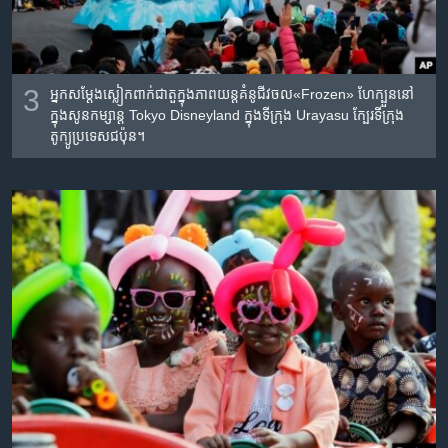
3
អ្នក​សម្តែង​ស្លៀកពាក់​ជា​តួ​ក្នុងភាពយន្ត​គំនូជីវចល«Frozen» ហែក្បួន​នៅ​
ក្នុង​សូនកម្សាន្ត Tokyo Disneyland ក្នុង​ទីក្រុង Urayasu​ ក្បែរ​ទីក្រុង​
តូក្យូ​ប្រទេស​ជប៉ុន។