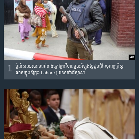
រចនា
សម្ព័ន្ធ​
Khmer English
រំលង​
និង​
បណ្តាញ​សង្គម
ចូល​
ទៅ​
កាន់​
ទំព័រ​
ភាសា
ស្វែង​
1
ប៉ូលិស​ឈរ​យាម​នៅ​ខាងក្រៅ​ព្រះវិហារ​មួយ​អំឡុង​ថ្ងៃ​ជួបជុំ​នៃ​បុណ្យ​គ្រឹស្ត
រក
ស្មាស​ក្នុង​ទីក្រុង Lahore ប្រទេស​ប៉ាគីស្ថាន។