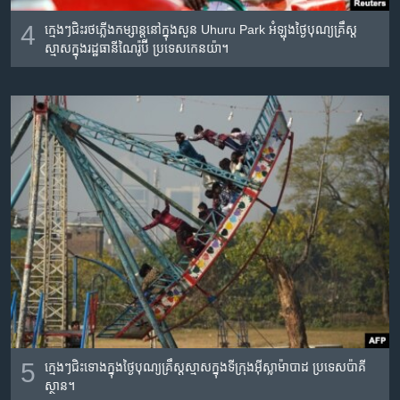
4
ក្មេង​ៗ​ជិះ​រថភ្លើង​កម្សាន្តនៅ​ក្នុង​សួន Uhuru Park អំឡុង​ថ្ងៃបុណ្យ​គ្រឹស្ត
ស្មាស​ក្នុង​រដ្ឋធានីណៃរ៉ូប៊ី ប្រទេស​កេនយ៉ា។
5
ក្មេងៗ​ជិះ​ទោង​ក្នុង​ថ្ងៃបុណ្យគ្រឹស្តស្មាស​ក្នុង​ទីក្រុង​អ៊ីស្លាម៉ាបាដ​ ប្រទេស​ប៉ាគី
ស្ថាន។