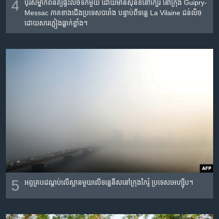
4
បុរសម្នាក់ពិនិត្យផ្ទះលិចទឹកមួយ ដោយមានសុនខនៅក្បែរ នៅក្រុង Guipry-
Messac ភាគខាងជើងប្រទេសបារាំង បន្ទាប់ពីទន្លេ La Vilaine ជន់លិច
ដោយសារភ្លៀងធ្លាក់ខ្លាំង។
5
អព្ទគ្របដណ្តប់លើស្ពានមួយលើទន្លេនីសនៅក្រុងកៃរ៉ូ ប្រទេសអេហ្ស៊ីប។