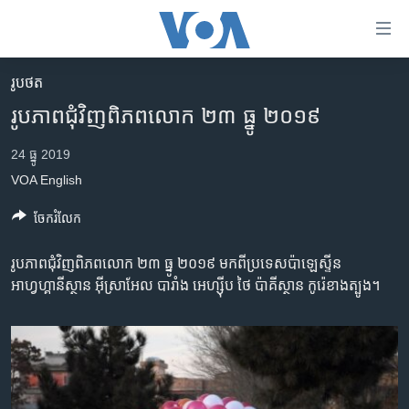
ភ្ជាប់​
ទៅ​
គេហទំព័រ​
រូបថត
កម្ពុជា
ទាក់ទង
រូបភាពជុំវិញពិភពលោក ២៣ ធ្នូ ២០១៩
រំលង​
អន្តរជាតិ
និង​
24 ធ្នូ 2019
អាមេរិក
ចូល​
VOA English
ទៅ​​
ចិន
ទំព័រ​
ចែករំលែក
ហេឡូវីអូអេ
ព័ត៌មាន​​
តែ​
កម្ពុជាច្នៃប្រតិដ្ឋ
រូបភាពជុំវិញពិភពលោក ២៣ ធ្នូ ២០១៩ មក​ពីប្រទេសប៉ាឡេស្ទីន
ម្តង
អាហ្វហ្គានីស្ថាន អ៊ីស្រាអែល បារាំង អេហ្ស៊ីប ថៃ ប៉ាគីស្ថាន កូរ៉េខាងត្បូង។
ព្រឹត្តិការណ៍ព័ត៌មាន
រំលង​
និង​
ទូរទស្សន៍ / វីដេអូ​
ចូល​
វិទ្យុ / ផតខាសថ៍
ទៅ​
ទំព័រ​
កម្មវិធីទាំងអស់