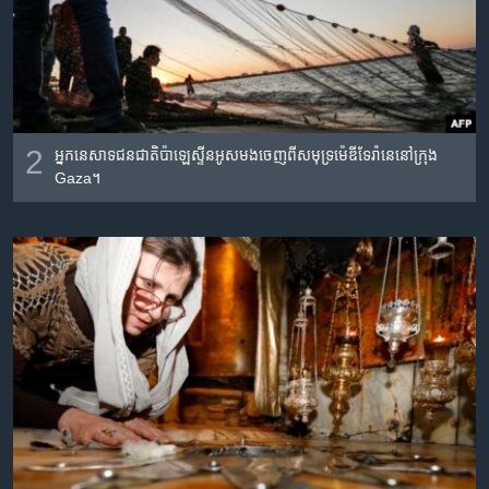
2
អ្នកនេសាទជនជាតិប៉ាឡេស្ទីនអូសមងចេញពីសមុទ្រម៉េឌីទែរ៉ានេនៅក្រុង
Gaza។