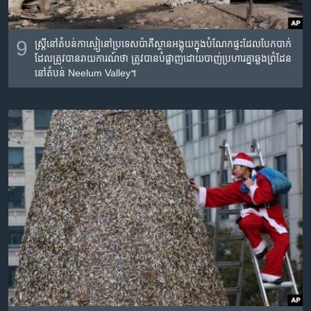
9
ស្រ្តីនៅតំបន់កាស្មៀនៅប្រទេសប៉ាគីស្ថានអង្គុយក្នុងបំណែកផ្ទះដែលបែកបាក់
ដែលត្រូវបានរាយការណ៍ថា ត្រូវបានបំផ្លាញដោយបាញ់ប្រហារគ្នាឆ្លងព្រំដែន
នៅតំបន់ Neelum Valley។