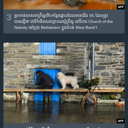
3
អ្នកកាន់សាសនាគ្រឹស្តថើបកន្លែងផ្កាយដែលមានជើង ១៤ ដែលត្រូវ
បានជឿថា ជា​ទីកំនើតរបស់ព្រះយេស៊ូគ្រឹស្ត នៅវិហារ Church of the
Nativity នៅក្រុង Bethlehem ក្នុងតំបន់ West Bank។