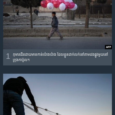
រចនា
សម្ព័ន្ធ​
Khmer English
រំលង​
និង​
បណ្តាញ​សង្គម
ចូល​
ទៅ​
កាន់​
ទំព័រ​
ភាសា
ស្វែង​
1
កុមារដើរដោយមានកាន់ប៉ោងប៉ោង ដែលខ្លួនដាក់លក់នៅតាមដងផ្លូវមួយនៅ
រក
ក្រុងកាប៊ូល។