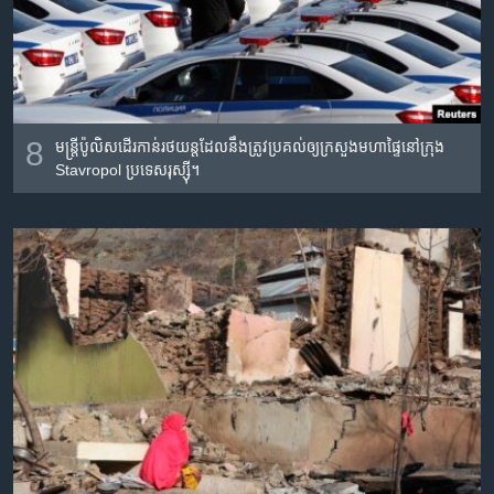
8
មន្រ្តីប៉ូលិសដើរកាន់រថយន្តដែលនឹងត្រូវប្រគល់ឲ្យក្រសួងមហាផ្ទៃនៅក្រុង
Stavropol ប្រទេសរុស្ស៊ី។