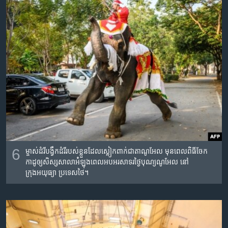
6
ម្ចាស់ដំរីបង្វឹកដំរីរបស់ខ្លួនដែលស្លៀកពាក់ជាតាណូអែល មុនពេលពិធីចែក
កាដូឲ្យសិស្សសាលាអំំឡុងពេលអបអរសាទរថ្ងៃបុណ្យណូអែល នៅ
ក្រុងអយុធ្យា ប្រទេសថៃ។