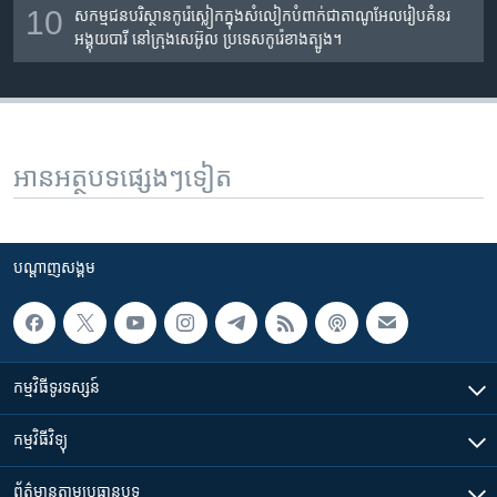
10
សកម្មជនបរិស្ថានកូរ៉េស្លៀកក្នុងសំលៀកបំពាក់ជាតាណូអែលរៀបគំនរ
អង្គុយបារី នៅក្រុងសេអ៊ូល ប្រទេសកូរ៉េខាងត្បូង។
អានអត្ថបទផ្សេងៗទៀត
បណ្តាញ​សង្គម
កម្មវិធី​ទូរទស្សន៍
កម្មវិធី​វិទ្យុ
ព័ត៌មាន​តាមប្រធានបទ​