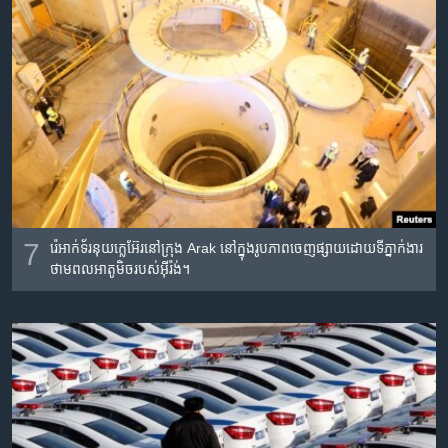
7
រ៉េអាក់ទ័រនុយក្លេអ៊ែរនៅក្រុង Arak នៅក្នុងរូបភាពចេញផ្សាយដោយទីភ្នាក់ងារ
ថាមពលអាតូមិចរបស់អ៊ីរ៉ង់។