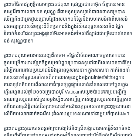
ព្រះចៅធិការ​វត្ត​ពុទ្ធិការាម​ព្រះតេជ​គុណ ​សុវណ្ណជោតោ​អ៊ុក ច័ន្ទហន ​មាន​
សង្ឃដីកា​ថា​លោក​ ទន់ សុវណ្ណ ​គឺជា​មនុស្ស​ឧស្សាហ៍​ជា​ធនធាន​កម្រ​បាន​
ឃើញ​និង​ជាអ្នក​ជួយ​ជ្រោមជ្រែង​សហគមន៍​ខ្មែរ​និង​សហគមន៍​ជាតិ​សាសន៍​
ជន​អន្តោប្រវេសន៍​ចម្រុះ​ដ៏​ពិតប្រាកដ​និង​ក្នុង​វិស័យ​ពុទ្ធសាសនា​និង​ ផ្នែក​
ទំនាក់ទំនង​ដែល​ព្រះអង្គ​ផ្ទាល់​មិន​អាច​ចងចាំ​អស់​ពី​ស្នាដៃ​ជាច្រើន​របស់​លោក​
ទន់ សុវណ្ណ​បាន។
​ព្រះតេជ​គុណ​មាន​មាន​សង្ឃដីកា​ថា៖ «ផ្នែក​វិស័យ​អាណាចក្រ​លោក​បាន​
ចូល​បម្រើ​ការងារ​ស្ម័គ្រចិត្ត​សម្រាប់​ជួយ​ប្រជាជន​ទូទៅ​ជា​ពិសេស​ជនជាតិ​ខ្មែរ
ដើម្បី​ការពារ​ផល​ប្រយោជន៍​និង​ព្រះពុទ្ធសាសនា។ ក្នុង​សាសនា​ គាត់តែង​នាំ​
សាសនា​ទៅផ្សាយ​ទៅ​កាន់​ពិភពលោក​ចូល​ក្នុង​អង្គការ​Interfaith​អង្គការ​
នានា​ឲ្យ​តែ​និយាយ​ពី​សាសនា​ធំៗ​គេផ្សព្វផ្សាយ​គាត់នាំ​សាសនា​ទៅចូល​ក្នុង
ហ្នឹង​រហូត​ដល់​ឆ្នាំ២០១៦​ត្រូវបាន​បុរី​ Vaticanសម្តេច​ប៉ាប​គេ​កម្រ​អញ្ជើញ​
នរណា​ចូលរួម​ណាស់ស្រាប់​ម្តងហ្នឹង​គេអញ្ជើញ​គាត់​ឲ្យ​ចូលរួម​គេអញ្ជើញ​គាត់​
ហើយ​គេ​ឲ្យ​សិទ្ធិ​គាត់រើស​ប្រទេស​នៅ​អាស៊ាន​ឬ​ប្រទេស​កាន់​ព្រះពុទ្ធសាសនា​
លើ​ពិភពលោក​គាត់​ចង់​រើស (តំណាង)​ប្រទេស​ណា​ទៅ​ជាមួយ​ក៏បាន​ដែរ»។
ព្រះតេជព្រះគុណ​បាន​បន្ត​ថា​ព្រះសង្ឃថៃ​និង​ស្រីលង្កា​បាន​មក​ធ្វើ​ទំនាក់​ទំនង​
ច្រើន​ដើម្បី​បាន​ទៅ​ចូលរួម​នៅ​ក្នុង​កម្មវិធី​សាសនា​នៅ​បុរីវ៉ាទីកង់​ដើម្បី​ជួយដល់​