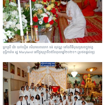
អ្នកស្រី​ ង៉ោ​ យក់បៀន​ ភរិយាសព​លោក ទន់​ សុវណ្ណ នៅឯពីធីបុណ្យសព​ក្នុងវត្ត
ពុទ្ធិការ៉ាម​ រដ្ឋ​ Maryland​ នៅថ្ងៃសុក្រទី១៥ខែតុលាឆ្នាំ២០២១។ (រូបថតផ្តល់ឲ្យ)