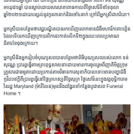
ជោគជ័យ​អ្នកស្រី ​ង៉ោ យក់បៀន ​ជាភរិយា​បានថ្លែង​ថា ​លោក​ ទន់ សុវណ្ណ ​
អាយុ​៨១ឆ្នាំ បាន​ស្លាប់ដោយសារ​រោគាពាធ​កាល​ពី​ថ្ងៃសៅរ៍ទី៩​ខែតុលា
ឆ្នាំ២០២១​ដោយ​បន្សល់​នូវកូន​៣នាក់​និង​ចៅ​៤នាក់ ​ក្រៅ​ពី​អ្នកស្រី​ជាភរិយា។
អ្នកស្រី​បាន​បន្ថែម​ថា​វេជ្ជបណ្ឌិត​បានរក​ឃើញ​លោកមាន​ជំងឺ​មហារីក​ពោះវៀន​
ដែល​ទើប​រកឃើញ​ក្រោយ​ពី​ការវះកាត់​លើក​ទី២​ក្នុង​រយ:ពេល​ប្រមាណ​
ជិត៤ខែ​ចុងក្រោយ។
អ្នកស្រី​និង​អ្នករៀបចំ​បុណ្យ​សព​បាន​បន្ថែម​ថា​ពិធីបុណ្យ​សព​របស់​លោក ​ទន់
សុវណ្ណ ​ប្រារព្ធ​ធ្វើតាម​ព្រះពុទ្ធសាសនា​ដោយ​មាន​ការ​ចូលរួម​ពី​ញាតិមិត្ត​ក្រុម
គ្រួសារ​ជាធម្មតា​ដោយ​ប្រកាន់​តាម​វិធានការ​សុខាភិបាល​ទោះមាន​បញ្ហា​ជំងឺ​
កូវីដ១៩​ក្តី​គឺប្រារព្ធ​ធ្វើនៅ​ថ្ងៃ​ព្រហស្បតិ៍​ថ្ងៃ​សុក្រ ថ្ងៃ​សៅរ៍នេះ​ក្នុងវត្ត​ពុទ្ធិការាម​
នៃ​រដ្ឋ Maryland (ម៉ារីលែន)​មុន​នឹង​ដង្ហែរ​ទៅ​កន្លែង​បូជា​សព ​Funeral
Home ។