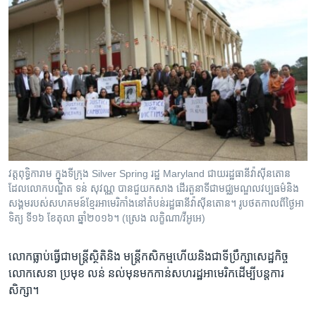
វត្ត​ពុទ្ធិការាម ក្នុង​ទី​ក្រុង Silver Spring រដ្ឋ Maryland ​ជាយ​រដ្ឋធានី​វ៉ាស៊ីនតោន
ដែល​លោក​បណ្ឌិត​ ទន់ សុវណ្ណ បាន​ជួយ​កសាង​ ដើរ​តួ​នាទីជា​មជ្ឈមណ្ឌល​វប្បធម៌​និង​
សង្គម​របស់​សហគមន៍ខ្មែរអាមេរិកាំង​នៅ​តំបន់​រដ្ឋធានី​វ៉ាស៊ីនតោន។ រូបថត​កាល​ពី​ថ្ងៃ​អា
ទិត្យ ទី១៦ ខែ​តុលា ឆ្នាំ២០១៦។ (ស្រេង លក្ខិណា/វីអូអេ)
លោកធ្លាប់​ធ្វើជា​មន្ត្រី​ស្ថិតិ​និង ​មន្ត្រី​កសិកម្ម​ហើយ​និង​ជា​ទីប្រឹក្សា​សេដ្ឋកិច្ច​
លោក​សេនា ប្រមុខ ​លន់ នល់​មុនមកកាន់​សហរដ្ឋ​អាមេរិក​ដើម្បី​បន្តការ​
សិក្សា។