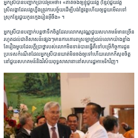
អ្នកស្រី​បាន​បញ្ជាក់​ប្រាប់​វីអូអេ​ថា៖ «គាត់ចង់​ឲ្យ​ខ្ញុំ​ជួយ​វត្ត (ខ្មែរ)​ជួយ​វត្ត​
ស្រីលង្កា​ដែល​វត្តហ្នឹង​ត្រូវការ​បច្ច័យ​ដើម្បី​បង់ថ្លៃ​វត្ត​ហើយ​ឲ្យ​ជួយ​មើល​ទៅ
ស្រុកខ្មែរ​ជួយ​កូន​ក្មេង​រៀន​អ៊ីចឹង» ។
អ្នកស្រី​បាន​បញ្ជាក់​បន្តថា​ទឹកចិត្ត​ដែល​លោក​សុវណ្ណ​ជួយ​សហគមន៍​មានច្រើន​
រហូត​ដល់​ជាតិសាសន៍​ផ្សេងៗ​មាន​ការ​គោរព​ស្រឡាញ់​ដល់​លោក​យ៉ាងខ្លាំង​
តែរឿង​មួយ​ដែល​ក្តីប្រាថ្នា​របស់​លោក​មិនទាន់​បានធ្វើ​គឺទៅ​បម្រើ​កិច្ចការ​ជូន​
ប្រទេស​កំណើត​ដែល​អ្នកស្រី​បាន​ឃាត់​មិនចង់​ឲ្យទៅ​ហើយ​លោក​ក៏សុខចិត្ត​
នៅ​ជួយ​សហគមន៍​និង​វិស័យ​ពុទ្ធសាសានា​នៅ​សហរដ្ឋ​អាមេរិក​វិញ។