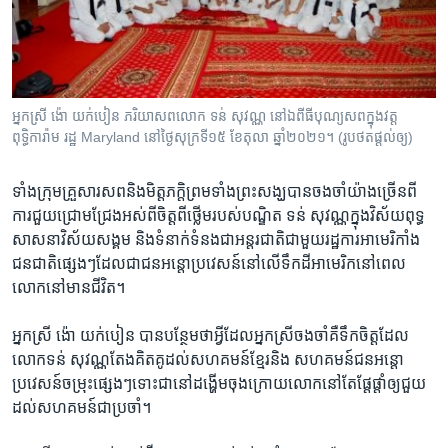
អ្នកស្រី​ ង៉ោ​ យក់បៀន​ ភរិយាសព​លោក ទន់​ សុវណ្ណ នៅឯពីធីបុណ្យសព​ក្នុងវត្ត
ពុទ្ធិការ៉ាម​ រដ្ឋ​ Maryland​ នៅថ្ងៃសុក្រទី១៥ ខែតុលា ឆ្នាំ២០២១។ (រូបថតផ្តល់ឲ្យ)
ទាំង​ក្រុម​គ្រួសារ​សព​និង​មិត្តភក្តិ​ព្រមទាំង​ព្រះសង្ឃ​បាន​ចងចាំ​យ៉ាងច្រើន​ពី
ការ​ជួយ​ជ្រោមជ្រែង​អស់ពី​ចិត្តពី​ថ្លើមរបស់​បណ្ឌិត ​ទន់ សុវណ្ណ​ក្នុងវិស័យ​ពុទ្ធ
សាសនា​វិស័យ​សង្គម​ និង​ទំនាក់ទំនង​ជា​អន្តរជាតិ​ជាមួយ​រដ្ឋការ​អាមេរិកាំង​
ជនជាតិ​ផ្សេងៗ​ដែល​ជា​ជន​អន្តោប្រវេសន៍​នៅ​លើ​ទឹកដី​អាមេរិក​នៅពេល​
លោក​នៅមាន​ជីវិត។
អ្នកស្រី ​ង៉ោ យក់បៀន​ បាន​បន្ថែម​ថាអ្វី​ដែល​អ្នកស្រី​ចងចាំ​គឺទឹកចិត្ត​ដែល​
លោក​ទន់ សុវណ្ណ​តែង​គិតគូ​ដល់សហគមន៍​ខ្មែរ​និង ​សហគមន៍​ជនអន្តោ
ប្រវេសន៍​ចម្រុះ​ផ្សេងៗ​ទោះ​ជា​នៅដង្ហើម​ចុងក្រោយ​លោក​នៅតែ​ផ្តែផ្តាំ​ឲ្យជួយ​
ដល់​សហគមន៍​ជាប្រចាំ។