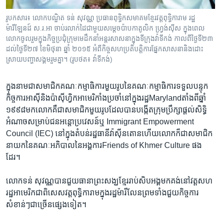
រូប​កសារ៖ លោក​បណ្ឌិត ទន់ សុវណ្ណ ប្រធាន​ពុទ្ធិក​សមាគម​ខ្មែរ​វត្តពុទ្ធិការាម រដ្ឋ
ម៉ារីឡែនដ៍ ស.រ.អា ចាប់រលាក់ដៃ​ជាមួយ​សម្តេច​ប៉ាប​កាតូលិក ហ្រ្វង់ស៊ីស ក្នុង​ពេល​
លោក​ចូលរួម​ក្នុង​កិច្ចប្រជុំ​ក្រុម​មេដឹកនាំ​អន្តរសាសនា​ក្នុង​ទីក្រុង​វ៉ាទីកង់​ កាលពី​ថ្ងៃ​ទី២៣
ដល់​ថ្ងៃទី២៧ ខែមិថុនា ឆ្នាំ ២០១៥ អំពី​កិច្ចសហប្រតិបត្តិ​ការផ្នែក​សាសនា​និង​ដោះ
ស្រាយ​បញ្ហា​សង្គម​រួម​គ្នា។ (រូបថត៖ វ៉ាទីកង់)
ក្នុង​នាម​ជា​សមាជិក​គណៈកម្មាធិការ​មួយ​រូប​នៃ​គណៈកម្មាធិការ​ទទួល​បន្ទុក​
កិច្ច​ការ​អាស៊ី​និង​ប៉ាស៊ីហ្វិក​អាមេរិកាំង​ប្រចាំ​នៅ​ក្នុង​រដ្ឋ​Maryland​តាំង​ពី​ឆ្នាំ​
១៩៩៨​មក​លោក​គឺ​ជា​សមាជិក​មួយ​រូប​ដែល​បាន​បង្កើត​ក្រុម​ប្រឹក្សា​ផ្តល់​សិទ្ធិ​
អំណាចសម្រាប់​ជន​អន្តោ​ប្រវេសន៍​ឬ​ Immigrant Empowerment
Council (IEC) នៅ​ក្នុង​តំបន់​រដ្ឋ​ធានី​វ៉ាស៊ីនតោន​ហើយ​លោក​ក៏​ជា​សមាជិក​
នាយក​នៃគណៈ​អភិបាល​នៃ​អង្គការ​Friends of Khmer​ Culture ផង​
ដែរ។
លោក​ទន់ សុវណ្ណ​បាន​ជួយធានា​ព្រះសង្ឃ​ខ្មែររាប់សិប​អង្គ​មកគង់​នៅវត្ត​សហ
រដ្ឋ​អាមេរិក​ជាពិសេស​វត្ត​ពុទ្ធិការាម​ក្នុង​រដ្ឋម៉ារីលែន​ព្រមទាំង​ជួយ​កិច្ចការ​
សំខាន់ៗ​ជាច្រើន​ផ្សេងទៀត។