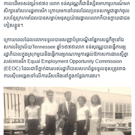
កាល​ដើម​ទសវត្សរ៍​១៩៧០​ លោក​ ទន់​សុវណ្ណ​គឺ​ជា​និស្សិត​អាហារូបករណ៍​មក​
សិក្សា​នៅ​សហរដ្ឋ​អាមេរិក ក្រោយ​មក​នៅ​ពេល​ដែល​ប្រទេស​កម្ពុជា​ធ្លាក់​ចូល​
របប​ខ្មែរក្រហម​ដែល​បាន​សម្លាប់​មនុស្ស​យ៉ាង​រង្គាល​លោក​ក៏បាន​ក្លាយ​ជា​ជន​
ភៀសខ្លួន។​
ក្រោយ​ពេល​ដែល​លោក​ទទួល​បាន​សញ្ញាប័ត្រ​បណ្ឌិត​ផ្នែក​សេដ្ឋកិច្ច​នៅ​ឯ​
សកល​វិទ្យាល័យ​Tennessee ឆ្នាំ​១៩៧៩​លោក​ ទន់​សុវណ្ណ​បាន​ធ្វើការ​ឲ្យ​
រដ្ឋាភិបាល​ក្នុង​ស្រុក​មួយ​និង​ធ្វើ​ការ​ឲ្យ​គណកម្មការ​ផ្តល់​ឱកាស​ការងារ​ស្មើ​គ្នា​
របស់​អាមេរិក ​Equal Employment ​Opportunity​ Commission ​
(EEOC) ​ដែល​ជា​ទីភ្នាក់​ងារ​របស់​រដ្ឋាភិបាល​សហព័ន្ធ​ទទួល​ខុស​ត្រូវ​ខាង​
ការ​ស៊ើប​អង្កេត​ទៅ​លើ​ការ​រើស​អើង​នៅ​ក្នុង​កន្លែង​ការងារ។​