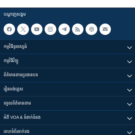
បណ្តាញ​សង្គម
កម្មវិធី​ទូរទស្សន៍
កម្មវិធី​វិទ្យុ
ព័ត៌មាន​តាមប្រធានបទ​
រៀន​​អង់គ្លេស
ទទួល​ព័ត៌មាន​តាម
អំពី​ VOA & ទំនាក់ទំនង
គេហទំព័រ​​ទាក់ទង