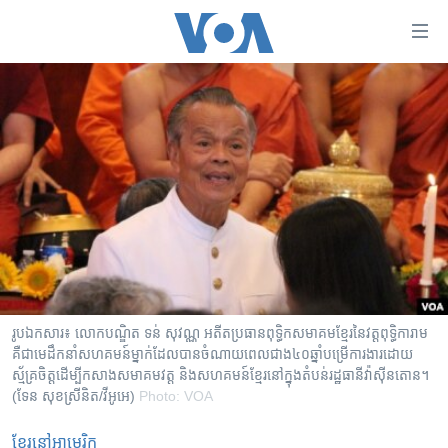
ភ្ជាប់​
ទៅ​
គេហទំព័រ​
កម្ពុជា
ទាក់ទង
រំលង​
អន្តរជាតិ
និង​
អាមេរិក
ចូល​
ទៅ​​
ចិន
ទំព័រ​
ហេឡូវីអូអេ
ព័ត៌មាន​​
តែ​
កម្ពុជាច្នៃប្រតិដ្ឋ
ម្តង
ព្រឹត្តិការណ៍ព័ត៌មាន
រំលង​
រូប​ឯកសារ៖ លោក​បណ្ឌិត ទន់ សុវណ្ណ អតីត​ប្រធាន​ពុទ្ធិកសមាគម​ខ្មែរ​​នៃ​វត្ត​ពុទ្ធិការាម
និង​
គឺជា​មេដឹកនាំ​សហគមន៍​ម្នាក់​​ដែល​​បាន​ចំណាយ​ពេល​ជាង​៤០​ឆ្នាំ​បម្រើ​ការងារ​ដោយ​
ទូរទស្សន៍ / វីដេអូ​
ស្ម័គ្រចិត្ត​ដើម្បី​កសាង​សមាគម​វត្ត និង​សហគមន៍​ខ្មែរ​នៅ​ក្នុង​តំបន់​រដ្ឋធានី​វ៉ាស៊ីនតោន។
ចូល​
វិទ្យុ / ផតខាសថ៍
(ទែន សុខស្រីនិត/វីអូអេ)
Photo: VOA
ទៅ​
ទំព័រ​
កម្មវិធីទាំងអស់
ខ្មែរ​នៅ​អាមេរិក