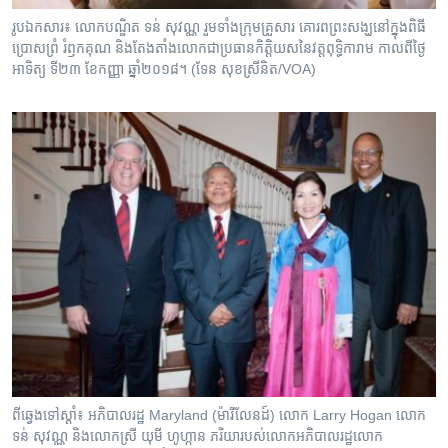
រូប​ឯកសារ៖ លោក​បណ្ឌិត ទន់ សុវណ្ណ រួម​ទាំង​ក្រុម​គ្រួសារ គោរព​ព្រះសង្ឃ​នៅ​ក្នុង​ពិធី​
ប្រោសព្រំ រំឭកគុណ និង​តែងតាំង​លោក​ជា​ប្រធាន​កិត្តិយស​នៃ​វត្ត​ពុទ្ធិការាម កាលពីថ្ងៃ
អាទិត្យ ទី២៣ ខែកញ្ញា ឆ្នាំ២០១៨។ (ទែន សុខស្រីនិត/VOA)
ពី​ឆ្វេង​ទៅ​ស្តាំ៖ អភិបាល​រដ្ឋ​ Maryland (ម៉ារីលែនដ៍) លោក Larry Hogan លោក
ទន់ សុវណ្ណ និង​លោកស្រី យុមី ហូហ្កាន ភរិយា​របស់​លោក​អភិបាលរដ្ឋ​លោក