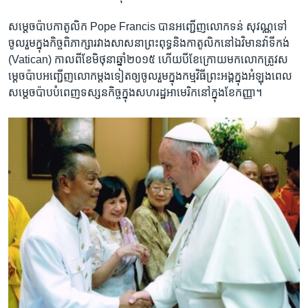
សម្តេច​ប៉ាប​កាតូលិក​ Pope Francis បាន​អញ្ជើញ​លោក​ទន់​ សុវណ្ណ​ទៅ​
ចូល​រួម​ក្នុង​កិច្ច​ពិភាក្សា​រវាង​សាសនា​ព្រះពុទ្ធ​និង​កាតូលិក​នៅ​ឯ​វិមានវ៉ាទីកង់
(Vatican) កាល​ពី​ខែ​មិថុនា​ឆ្នាំ​២០១៥ ហើយ​បី​ខែ​ក្រោយ​មក​លោកត្រូវ​ស
ម្តេច​ប៉ាប​អញ្ជើញ​លោក​ម្តង​ទៀត​ឲ្យ​ចូលរួម​ក្នុង​កម្មវិធី​ព្រះអង្គ​ក្នុង​អំឡុង​ពេល​
សម្តេច​ប៉ាប​បំពេញ​ទស្សនកិច្ច​ក្នុង​សហរដ្ឋ​អាមេរិកនៅ​ក្នុង​ខែ​កញ្ញា។​