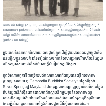
លោក ទន់ សុវណ្ណ (កណ្តាល) ឈរ​ជាមួយ​ម្តាយ ប្អូន​ស្រី​ពីរនាក់ និង​ប្អូនថ្លៃ​ប្រុស​ម្នាក់​
របស់​លោក។ រូបថត​នេះ បាន​ថត​នៅ​ខាងមុខ​អាកាស​យាន្តដ្ឋាន​អន្តរជាតិ​ពោធិ៍ចិនតុង
នៅឆ្នាំ ១៩៦២ មុន​ពេល​ដែល​លោក ចាកចេញ​ពី​ប្រទេស​កម្ពុជា​មក​សហរដ្ឋ​អាមេរិក។
(រូបថត៖ ទន់ សុវណ្ណ)
ក្នុង​ពេល​ទំនេរ​លោក​ចំណាយ​ពេល​ផ្ទាល់​ខ្លួន​ដើម្បី​ជួយ​ដល់​ពលរដ្ឋ​កម្ពុជា​និង​
ជន​ភៀសខ្លួន​សាសន៍ ដទៃ​ទៀត​ដែលមក​កាន់​សហរដ្ឋអាមេរិក​ហើយ​នឹង​ជួយ
លើក​កម្ពស់​ការ​យល់ដឹង​អំពី​សេចក្តី​ជំនឿ​រវាង​គ្នានិងគ្នា។​
ក្នុង​ចំណោម​តួនាទី​ជាច្រើន​របស់​លោក​លោក​គឺ​ជា​ប្រធាន​ពុទ្ធិក​សមាគម​
ព្រះពុទ្ធ សាសនា ​ឬ​ Cambodia​ Buddhist​ Society​ នៅ​ក្នុង​ទីក្រុង​
Silver Spring​ រដ្ឋ​ Maryland​ ជា​អនុ​ប្រធាន​បណ្តាញ​ពុទ្ធសាសនិក​នៅ​ក្នុង​
តំបន់​រដ្ឋ​ធានី​វ៉ាស៊ីនតោន​ជា​សមាជិក​ស្ថាបនិកមួយ​រូប នៃ​សមាគម​ពុទ្ធ​
សាសនិក​អន្តរជាតិ​នៅ​អាមេរិក​ហើយ​លោក​ក៏​ជា​សមាជិក​ក្រុមប្រឹក្សា​ភិបាល​
នៃ​សន្និសីទ​អន្តរសាសនា​នៅ​ក្នុង​តំបន់​រដ្ឋ​ធានី​វ៉ាស៊ីនតោន​ផង​ដែរ។​