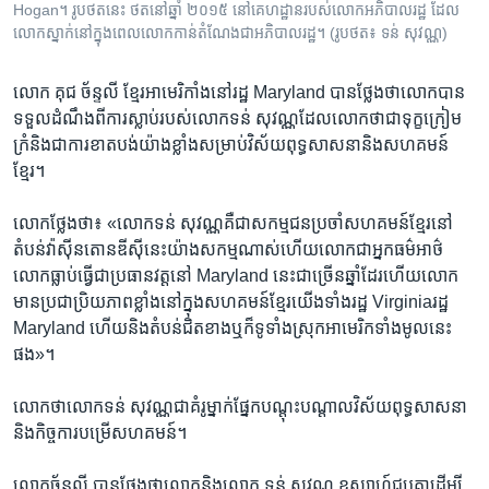
Hogan។ រូបថត​នេះ ថត​នៅ​ឆ្នាំ ២០១៥ នៅ​គេហដ្ឋាន​របស់​លោក​អភិបាល​រដ្ឋ ដែល​
លោក​ស្នាក់​នៅក្នុង​ពេល​លោក​កាន់​តំណែង​ជា​អភិបាល​រដ្ឋ។ (រូបថត៖ ទន់ សុវណ្ណ)
លោក ​គុជ ច័ន្ទលី ​ខ្មែរអាមេរិកាំង​នៅ​រដ្ឋ ​Maryland ​បាន​ថ្លែង​ថា​លោកបាន​
ទទួល​ដំណឹង​ពីការ​ស្លាប់រ​បស់​លោក​ទន់ សុវណ្ណ​ដែល​លោក​ថា​ជា​ទុក្ខក្រៀម
ក្រំ​និងជា​ការ​ខាតបង់​យ៉ាងខ្លាំង​សម្រាប់​វិស័យ​ពុទ្ធសាសនា​និង​សហគមន៍
ខ្មែរ។
លោក​ថ្លែង​ថា៖ «លោក​ទន់ សុវណ្ណ​គឺជា​សកម្មជន​ប្រចាំ​សហគមន៍ខ្មែរ​នៅ​
តំបន់​វ៉ាស៊ីនតោនឌីស៊ី​នេះ​យ៉ាង​សកម្ម​ណាស់​ហើយលោកជា​អ្នក​ធម៌អាថ៌​
លោក​ធ្លាប់ធ្វើ​ជា​ប្រធាន​វត្ត​នៅ ​Maryland នេះ​ជាច្រើន​ឆ្នាំដែរ​ហើយលោក​
មាន​ប្រជាប្រិយភាព​ខ្លាំង​នៅ​ក្នុង​សហគមន៍​ខ្មែរ​យើង​ទាំង​រដ្ឋ Virginia​រដ្ឋ
Maryland ​ហើយ​និង​តំបន់​ជិតខាង​ឬក៏​ទូទាំង​ស្រុក​អាមេរិក​ទាំង​មូល​នេះ​
ផង»។
លោក​ថា​លោក​ទន់ សុវណ្ណ​ជា​គំរូ​ម្នាក់​ផ្នែក​បណ្តុះបណ្តាល​វិស័យ​ពុទ្ធសាសនា​
និង​កិច្ចការ​បម្រើ​សហគមន៍។
លោក​ច័ន្ទលី ​បាន​ថ្លែងថា​លោក​និង​លោក ​ទន់ សុវណ្ណ​ ឧស្សាហ៍​ជួបគ្នា​ដើម្បី​