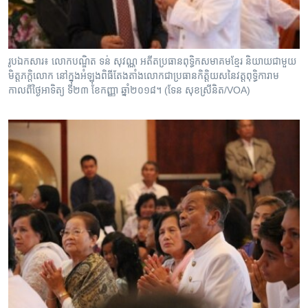
រូប​ឯកសារ៖ លោក​បណ្ឌិត ទន់ សុវណ្ណ អតីត​ប្រធាន​ពុទ្ធិកសមាគម​ខ្មែរ និយាយ​ជាមួយ​
មិត្តភក្តិ​លោក នៅក្នុង​អំឡុង​ពិធី​តែងតាំង​លោក​ជា​ប្រធាន​កិត្តិយស​នៃ​វត្ត​ពុទ្ធិការាម
កាលពីថ្ងៃអាទិត្យ ទី២៣ ខែកញ្ញា ឆ្នាំ២០១៨។ (ទែន សុខស្រីនិត/VOA)