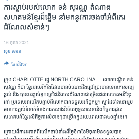
រចនា
ការ​ស្លាប់​របស់​លោក ​ទន់ សុវណ្ណ ​តំណាង​
សម្ព័ន្ធ​
Khmer English
សហគមន៍​ខ្មែរ​ដ៏ឆ្នើម​ នាំមក​នូវការ​ចងចាំ​អំពី​កេរ
រំលង​
និង​
ដំណែល​សំខាន់ៗ
បណ្តាញ​សង្គម
ចូល​
ទៅ​
16 តុលា 2021
កាន់​
សុខ ខេមរា
ទំព័រ​
ភាសា
ស្វែង​
ចែករំលែក
រក
ក្រុង CHARLOTTE រដ្ឋ NORTH CAROLINA —
លោក​បណ្ឌិត ​ទន់
សុវណ្ណ ​គឺជា ​ខ្មែរអាមេរិកាំង​ដែលមាន​ចំណេះដឹង​ជ្រៅជ្រះ​មាន​ទេពកោសល្យ​
ខ្ពស់​ និង បាន​បន្សល់​ទុក​ស្នាដៃ​និង​កេរដំណែល​ជាច្រើន​ដល់​សហគមន៍​ខ្មែរ​
នៅ ប្រទេស​អាមេរិក​បន្ទាប់​ពី​លោក​បាន​ទទួល​អនិជ្ជកម្ម។ ស្នាដៃ​ទាំងនោះ​រួម​
មាន​ការ​ភ្ជាប់​ទំនាក់ទំនង​ការកសាង​វិស័យ​ពុទ្ធសាសនា​និង​កិច្ចការ​ជួយ​
សហគមន៍​ខ្មែរ​លើ​កិច្ចការ​សំខាន់ៗ​ជាច្រើន​ក្នុង​រយ:​ពេល​ជាង​៤០​ឆ្នាំ​នេះ។
ក្រោយ​ពី​ការ​វះកាត់​ពីរ​លើក​ចាប់​តាំង​ពី​ថ្ងៃទី៣​ខែ​មិថុនា​មិន​ទទួល​បាន​