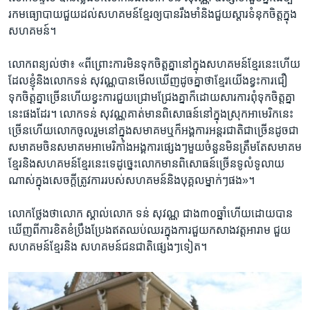
រក​មធ្យោបាយ​ជួយដល់​សហគមន៍ខ្មែរឲ្យ​បាន​រឹងមាំ​និង​ជួយ​ស្តារ​ទំនុក​ចិត្តក្នុង​
សហ​គមន៍។
លោក​ពន្យល់​ថា៖ «ពីព្រោះ​ការ​មិន​ទុកចិត្ត​គ្នា​នៅ​ក្នុង​សហគមន៍​ខ្មែរ​នេះ​ហើយ​
ដែលខ្ញុំ​និង​លោក​ទន់ សុវណ្ណ​បានមើល​ឃើញ​ដូចគ្នាថា​ខ្មែរ​យើងខ្វះ​ការជឿ​
ទុកចិត្ត​គ្នាច្រើន​ហើយ​ខ្វះការ​ជួយ​ជ្រោមជ្រែង​គ្នា​ក៏ដោយសារ​ការពុំ​ទុកចិត្តគ្នា​
នេះផង​ដែរ។ លោក​ទន់ សុវណ្ណ​គាត់មាន​ពិសោធន៍​នៅក្នុង​ស្រុក​អាមេរិក​នេះ
ច្រើន​ហើយ​លោក​ចូលរួម​នៅក្នុង​សមាគម​ឬក៏អង្គការ​អន្តរជាតិ​ជាច្រើន​ដូចជា​
សមាគមចិន​សមាគម​អាមេរិកាំង​អង្គការផ្សេងៗ​មួយចំនួន​មិនត្រឹមតែ​សមាគម​
ខ្មែរ​និង​សហគមន៍​ខ្មែរនេះទេ​ដូច្នេះ​លោកមាន​ពិសោធន៍​ច្រើន​ទូលំទូលាយ​
ណាស់​ក្នុង​សេចក្តី​ត្រូវការ​របស់​សហគមន៍​និង​បុគ្គល​ម្នាក់ៗ​ផង»។
លោក​ថ្លែងថា​លោក​ ស្គាល់​លោក ​ទន់ សុវណ្ណ ​ជាង​៣០ឆ្នាំ​ហើយ​ដោយបាន​
ឃើញ​ពីការ​ខិតខំ​ប្រឹងប្រែង​ឥតឈប់ឈរ​ក្នុងការ​ជួយ​កសាង​វត្តអារាម ​ជួយ​
សហគមន៍ខ្មែរ​និង ​សហគមន៍​ជនជាតិ​ផ្សេងៗទៀត។