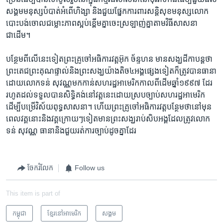
សង្គម​មនុស្ស​បំបាត់​អំពើ​ហិង្សា​ និង​ជួយ​ផ្នែក​ការពារ​សន្តិសុខមនុស្ស​លោក​
បោះបង់​ចោល​ជម្លោះ​ភាព​ស្អប់ខ្ពើមគ្នា​ចេះ​ស្រឡាញ់គ្នា​តាម​វិធីសាសនា​
ជាដើម។
បន្ថែម​ពី​លើ​នេះ​ទៀត​ព្រះគ្រូចៅ​អធិការ​វត្ត​អ៊ុក ច័ន្ទហន ​មាន​សង្ឃដីកា​បន្តថា​
ព្រះតេជ​ព្រះគុណ​ផ្ទាល់​និង​ព្រះសង្ឃយ៉ាងតិច​៤អង្គ​ផ្សេងទៀត​ក៏​ត្រូវបាន​ធានា​
ដោយ​លោក​ទន់ សុវណ្ណ​មកកាន់​សហរដ្ឋ​អាមេរិក​កាលពីដើមឆ្នាំ១៩៩៧ ដែរ ​
រហូត​ដល់​ទទួល​បាន​សិទ្ធិ​គង់​នៅវត្ត​នេះ​ដោយ​ស្រប​ច្បាប់​សហរដ្ឋ​អាមេរិក​
ដើម្បី​បម្រើ​វិស័យ​ពុទ្ធសាសនា​។ ហើយ​ព្រះគ្រូ​ចៅ​អធិការ​វត្ត​បន្ថែម​ថា​នៅ​មុន
ពេល​វគ្គនោះ​និង​វគ្គ​ក្រោយៗ​ទៀត​មាន​ព្រះសង្ឃ​រាប់សិប​អង្គ​ដែល​ត្រូវ​លោក​
ទន់ សុវណ្ណ ​ធានា​និង​ជួយ​រត់ការ​ច្បាប់​ដូចគ្នា​ដែរ
ចែករំលែក
Follow us
This item is part of
កម្ពុជា
ខ្មែរ​នៅ​អាមេរិក
សង្គម