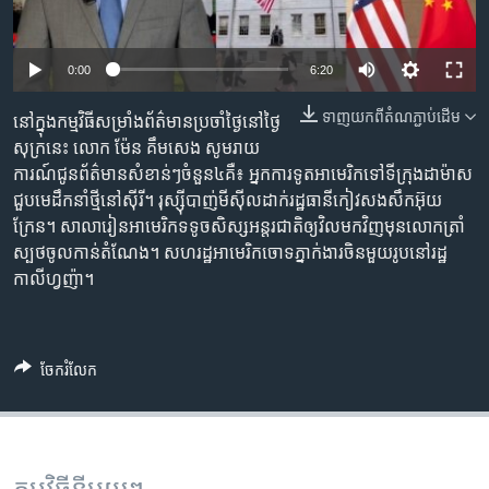
រចនា
សម្ព័ន្ធ​
Khmer English
រំលង​
0:00
6:20
និង​
បណ្តាញ​សង្គម
ចូល​
ទាញ​យក​ពី​តំណភ្ជាប់​ដើម
នៅ​ក្នុង​កម្មវិធី​សម្រាំង​ព័ត៌មាន​ប្រចាំថ្ងៃ​នៅ​ថ្ងៃ
ទៅ​
សុក្រ​​​នេះ​ លោក ម៉ែន គឹមសេង ​សូម​រាយ
កាន់​
ការណ៍​ជូន​ព័ត៌មាន​សំខាន់ៗ​ចំនួន៤គឺ៖ អ្នកការទូត​អាមេរិក​ទៅទីក្រុង​ដាម៉ាស​
ទំព័រ​
ភាសា
ជួប​មេដឹកនាំ​ថ្មី​នៅ​ស៊ីរី។​​ រុស្ស៊ីបាញ់មីស៊ីលដាក់រដ្ឋធានីកៀវ​សងសឹក​អ៊ុយ
ស្វែង​
ក្រែន។ សាលារៀន​អាមេរិក​ទទូច​សិស្ស​អន្តរជាតិ​ឲ្យ​វិល​មក​វិញ​មុន​លោក​ត្រាំ​
រក
ស្បថ​ចូល​កាន់​តំណែង។ ​​សហរដ្ឋ​អាមេរិក​ចោទ​ភ្នាក់ងារ​ចិន​មួយរូប​នៅ​រដ្ឋ
កាលីហ្វញ៉ា​​។
ចែករំលែក
កម្មវិធី​នីមួយៗ