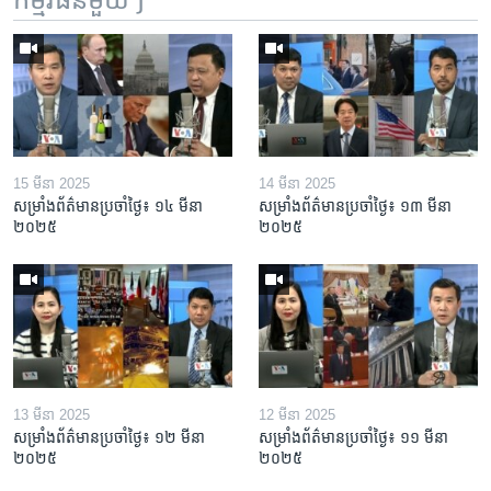
15 មីនា 2025
14 មីនា 2025
សម្រាំងព័ត៌មានប្រចាំថ្ងៃ៖ ១៤ មីនា
សម្រាំងព័ត៌មានប្រចាំថ្ងៃ៖ ១៣ មីនា
២០២៥
២០២៥
13 មីនា 2025
12 មីនា 2025
សម្រាំងព័ត៌មានប្រចាំថ្ងៃ៖ ១២ មីនា
សម្រាំងព័ត៌មានប្រចាំថ្ងៃ៖ ១១ មីនា
២០២៥
២០២៥