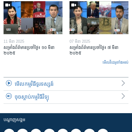
11 មីនា 2025
07 មីនា 2025
សម្រាំងព័ត៌មានប្រចាំថ្ងៃ៖ ១០ មីនា
សម្រាំងព័ត៌មានប្រចាំថ្ងៃ៖ ៧ មីនា
២០២៥
២០២៥
មើល​វីដេអូ​ទាំង​អស់
មើល​កម្មវិធី​ទូរទស្សន៍
ចុចស្តាប់កម្មវិធីវិទ្យុ
បណ្តាញ​សង្គម