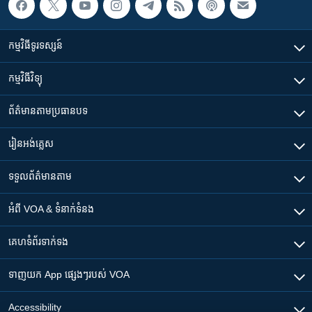
កម្មវិធី​ទូរទស្សន៍
កម្មវិធី​វិទ្យុ
ព័ត៌មាន​តាមប្រធានបទ​
រៀន​​អង់គ្លេស
ទទួល​ព័ត៌មាន​តាម
អំពី​ VOA & ទំនាក់ទំនង
គេហទំព័រ​​ទាក់ទង
ទាញយក​ App ផ្សេងៗ​របស់​ VOA
Accessibility