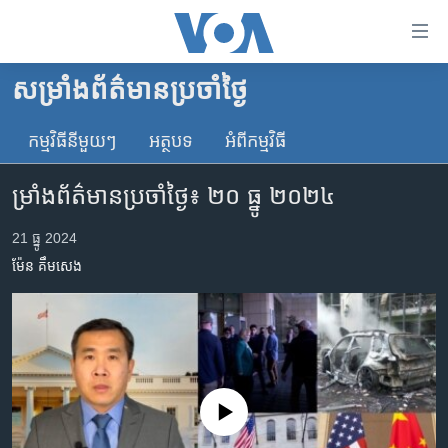
ភ្ជាប់​
ទៅ​
គេហទំព័រ​
សម្រាំងព័ត៌មានប្រចាំថ្ងៃ
កម្ពុជា
ទាក់ទង
រំលង​
កម្មវិធី​នីមួយៗ
អត្ថបទ​
អំពី​កម្មវិធី​
អន្តរជាតិ
និង​
អាមេរិក
ចូល​
ម្រាំង​ព័ត៌មាន​ប្រចាំ​ថ្ងៃ៖ ២០​ ធ្នូ​ ២០២៤
ទៅ​​
ចិន
ទំព័រ​
21 ធ្នូ 2024
ហេឡូវីអូអេ
ព័ត៌មាន​​
ម៉ែន គឹមសេង
តែ​
កម្ពុជាច្នៃប្រតិដ្ឋ
ម្តង
ព្រឹត្តិការណ៍ព័ត៌មាន
រំលង​
និង​
ទូរទស្សន៍ / វីដេអូ​
ចូល​
វិទ្យុ / ផតខាសថ៍
ទៅ​
No media source currently available
ទំព័រ​
កម្មវិធីទាំងអស់