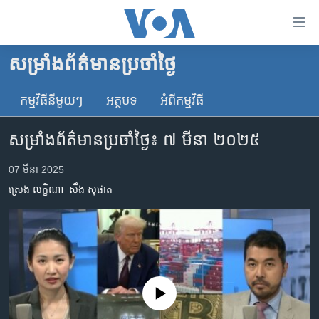
ភ្ជាប់​
ទៅ​
គេហទំព័រ​
សម្រាំងព័ត៌មានប្រចាំថ្ងៃ
កម្ពុជា
ទាក់ទង
រំលង​
កម្មវិធី​នីមួយៗ
អត្ថបទ​
អំពី​កម្មវិធី​
អន្តរជាតិ
និង​
អាមេរិក
ចូល​
សម្រាំងព័ត៌មានប្រចាំថ្ងៃ៖ ៧ មីនា ២០២៥
ទៅ​​
ចិន
ទំព័រ​
07 មីនា 2025
ហេឡូវីអូអេ
ព័ត៌មាន​​
ស្រេង លក្ខិណា
សឹង សុផាត
តែ​
កម្ពុជាច្នៃប្រតិដ្ឋ
ម្តង
ព្រឹត្តិការណ៍ព័ត៌មាន
រំលង​
និង​
ទូរទស្សន៍ / វីដេអូ​
ចូល​
វិទ្យុ / ផតខាសថ៍
ទៅ​
No media source currently available
ទំព័រ​
កម្មវិធីទាំងអស់