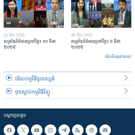
11 មីនា 2025
06 មីនា 2025
សម្រាំងព័ត៌មានប្រចាំថ្ងៃ៖ ១០ មីនា
សម្រាំងព័ត៌មានប្រចាំថ្ងៃ៖ ៦ មីនា
២០២៥
២០២៥
មើល​វីដេអូ​ទាំង​អស់
មើល​កម្មវិធី​ទូរទស្សន៍
ចុចស្តាប់កម្មវិធីវិទ្យុ
បណ្តាញ​សង្គម