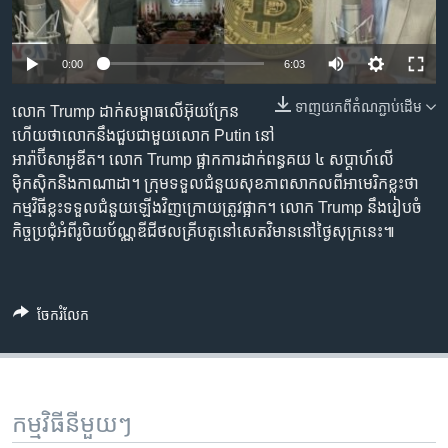
រចនា
សម្ព័ន្ធ​
Khmer English
រំលង​
Auto
0:00
6:03
និង​
បណ្តាញ​សង្គម
240p
ចូល​
ទាញ​យក​ពី​តំណភ្ជាប់​ដើម
លោក Trump ដាក់​សម្ពាធ​លើ​អ៊ុយក្រែន
ទៅ​
360p
ហើយ​ថា​​លោក​នឹង​ជួប​​ជាមួយ​លោក​ Putin នៅ​
កាន់​
អារ៉ាប៊ីសាអូឌីត។ លោក Trump ផ្អាក​ការ​ដាក់​ពន្ធគយ ៤ សប្ដាហ៍​លើ​
480p
ទំព័រ​
Auto
240p
360p
480p
ភាសា
ម៉ិកស៊ិក​និង​កាណាដា។ ក្រុម​ទទួល​ជំនួយ​សុខភាព​សាកល​​​ពី​​អាមេរិក​​ខ្លះ​ថា​
ស្វែង​
720p
កម្មវិធី​ខ្លះ​​ទទួល​​ជំនួយ​ឡើង​វិញ​ក្រោយ​ត្រូវ​ផ្អាក។ លោក Trump នឹង​រៀបចំ​
រក
720p
1080p
កិច្ច​ប្រជុំ​អំពី​រូបិយប័ណ្ណ​ឌីជីថល​គ្រីបតូ​នៅ​សេតវិមាន​នៅ​ថ្ងៃ​សុក្រ​នេះ៕
1080p
ចែករំលែក
កម្មវិធី​នីមួយៗ