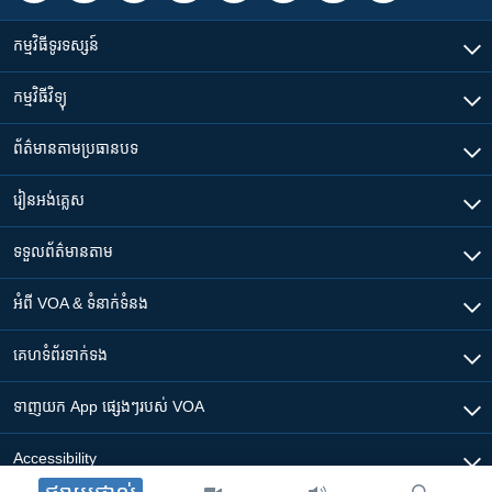
កម្មវិធី​ទូរទស្សន៍
កម្មវិធី​វិទ្យុ
ព័ត៌មាន​តាមប្រធានបទ​
រៀន​​អង់គ្លេស
ទទួល​ព័ត៌មាន​តាម
អំពី​ VOA & ទំនាក់ទំនង
គេហទំព័រ​​ទាក់ទង
ទាញយក​ App ផ្សេងៗ​របស់​ VOA
Accessibility