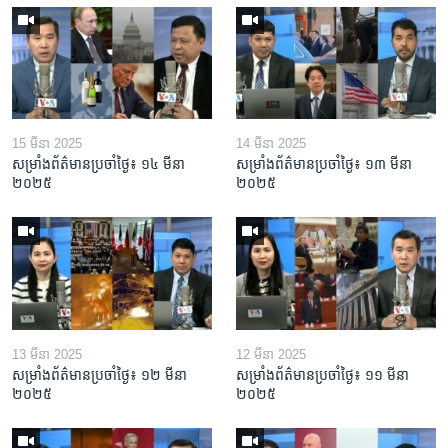
15 មីនា 2025
14 មីនា 2025
សម្រាំងព័ត៌មានប្រចាំថ្ងៃ៖ ១៤ មីនា
សម្រាំងព័ត៌មានប្រចាំថ្ងៃ៖ ១៣ មីនា
២០២៥
២០២៥
13 មីនា 2025
12 មីនា 2025
សម្រាំងព័ត៌មានប្រចាំថ្ងៃ៖ ១២ មីនា
សម្រាំងព័ត៌មានប្រចាំថ្ងៃ៖ ១១ មីនា
២០២៥
២០២៥