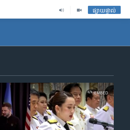
ផ្សាយផ្ទាល់
EMBED