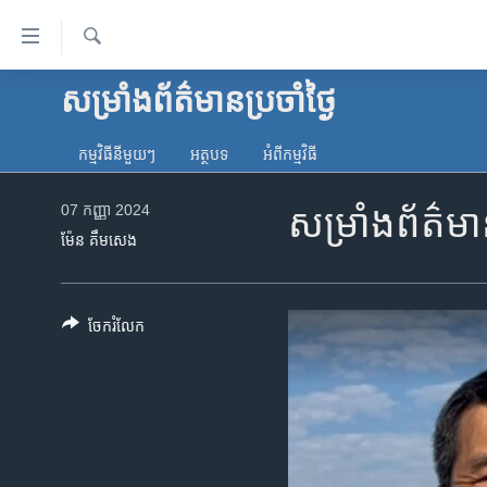
ភ្ជាប់​
ទៅ​
គេហទំព័រ​
ស្វែង​
សម្រាំងព័ត៌មានប្រចាំថ្ងៃ
កម្ពុជា
រក
ទាក់ទង
អន្តរជាតិ
រំលង​
កម្មវិធី​នីមួយៗ
អត្ថបទ​
អំពី​កម្មវិធី​
និង​
អាមេរិក
ចូល​
07 កញ្ញា 2024
សម្រាំង​ព័ត៌ម
ចិន
ទៅ​​
ម៉ែន គឹមសេង
ទំព័រ​
ហេឡូវីអូអេ
ព័ត៌មាន​​
កម្ពុជាច្នៃប្រតិដ្ឋ
តែ​
ចែករំលែក
ម្តង
ព្រឹត្តិការណ៍ព័ត៌មាន
រំលង​
ទូរទស្សន៍ / វីដេអូ​
និង​
ចូល​
វិទ្យុ / ផតខាសថ៍
ទៅ​
កម្មវិធីទាំងអស់
ទំព័រ​