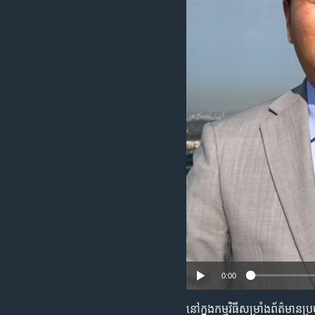
រចនា
សម្ព័ន្ធ​
រំលង​
និង​
ចូល​
ទៅ​
កាន់​
ទំព័រ​
ស្វែង​
រក
0:00
នៅ​ក្នុង​កម្មវិធី​សម្រាំង​ព័ត៌ម