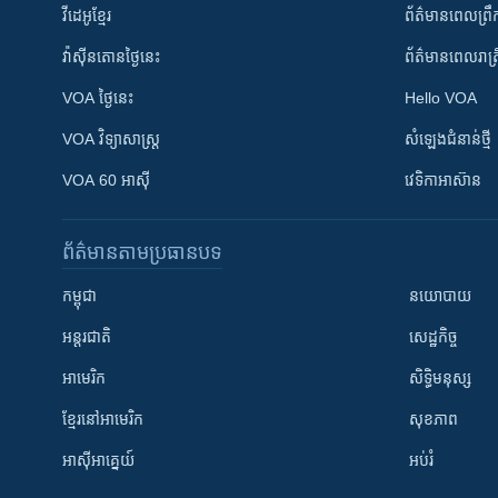
វីដេអូ​ខ្មែរ
ព័ត៌មាន​ពេល​ព្រឹ
វ៉ាស៊ីនតោន​ថ្ងៃ​នេះ
ព័ត៌មាន​​ពេល​រាត្រ
VOA ថ្ងៃនេះ
Hello VOA
VOA ​វិទ្យាសាស្ត្រ
សំឡេង​ជំនាន់​ថ្មី
VOA 60 អាស៊ី
វេទិកា​អាស៊ាន
ព័ត៌មាន​តាមប្រធានបទ​
កម្ពុជា
នយោបាយ
អន្តរជាតិ
សេដ្ឋកិច្ច
អាមេរិក
សិទ្ធិមនុស្ស
ខ្មែរ​នៅអាមេរិក
សុខភាព
អាស៊ីអាគ្នេយ៍
អប់រំ