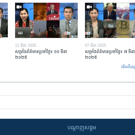
11 មីនា 2025
07 មីនា 2025
សម្រាំងព័ត៌មានប្រចាំថ្ងៃ៖ ១០ មីនា
សម្រាំងព័ត៌មានប្រចាំថ្ងៃ៖ ៧ មីនា
២០២៥
២០២៥
មើល​វីដេអ
បណ្តាញ​សង្គម