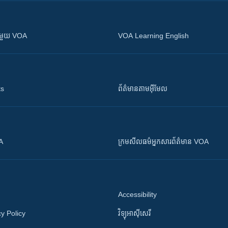
ស​​ជាមួយ VOA
VOA Learning English
ts
ព័ត៌មាន​តាម​អ៊ីមែល
OA
ក្រម​​​សីលធម៌​​​អ្នក​​​សារព័ត៌មាន VOA
Accessibility
y Policy
វិទ្យុ​អាស៊ី​សេរី