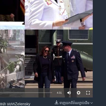
ble
4:31
ទាញ​យក​ពី​តំណភ្ជាប់​ដើម
ត៌មានដូចជា លោកZelensky
EMBED