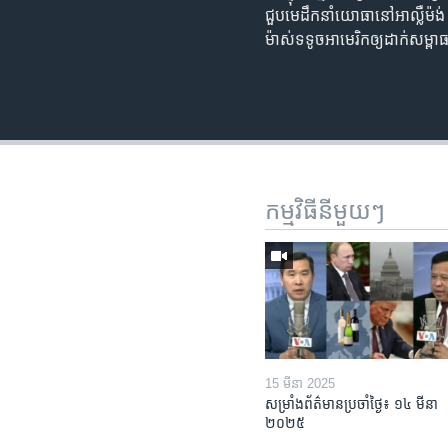
ជួបមេដឹកនាំយោធានៅអាល្លឺម៉ង់ ខណៈ
ម៉ាស់​ទទូច​អាមេរិក​ឲ្យ​ដាក់​សម្
កម្មវិធី​នីមួយៗ
15 មីនា 2025
សម្រាំងព័ត៌មានប្រចាំថ្ងៃ៖ ១៤ មីនា
២០២៥