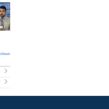
ូ​ទាំង​អស់