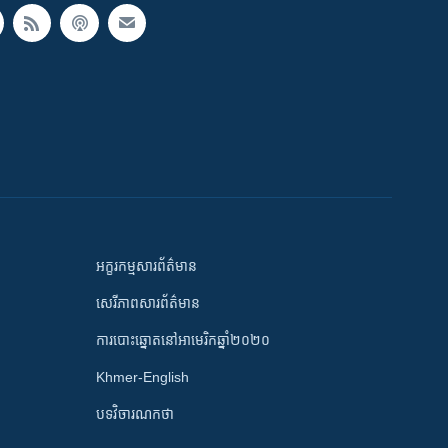
អក្ខរកម្មសារព័ត៌មាន
សេរីភាពសារព័ត៌មាន
ការបោះឆ្នោតនៅអាមេរិកឆ្នាំ២០២០
Khmer-English
បទវិចារណកថា