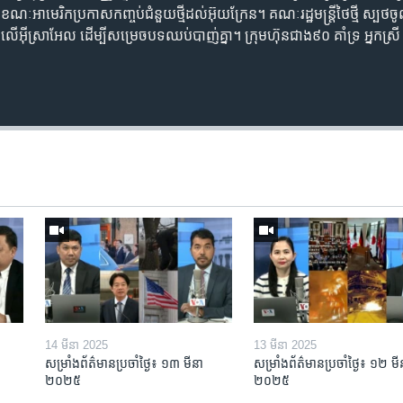
​អាមេរិក​ប្រកាស​កញ្ចប់​ជំនួយ​ថ្មី​ដល់​អ៊ុយក្រែន។ គណៈ​រដ្ឋ​មន្ត្រីថៃថ្មី​ ស្បថ
ពាធ​លើ​អ៊ីស្រាអែល ​ដើម្បី​សម្រេច​បទ​ឈប់បាញ់គ្នា។ ក្រុមហ៊ុន​ជាង​៩០​ គាំទ្រ អ្ន
14 មីនា 2025
13 មីនា 2025
សម្រាំងព័ត៌មានប្រចាំថ្ងៃ៖ ១៣ មីនា
សម្រាំងព័ត៌មានប្រចាំថ្ងៃ៖ ១២ មី
២០២៥
២០២៥