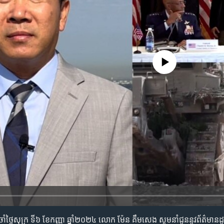
No media source currently availa
ាន​ប្រចាំ​ថ្ងៃ​សុក្រ ទី៦ ខែកញ្ញា ឆ្នាំ២០២៤ លោក ម៉ែន គឹមសេង សូម​នាំ​ជូន​នូវ​ព័