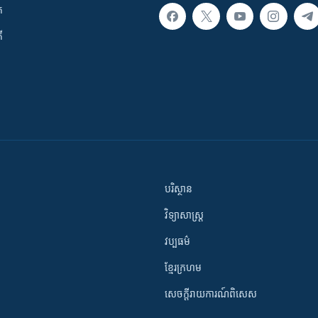
ក
ី
បរិស្ថាន
វិទ្យាសាស្រ្ត
វប្បធម៌
ខ្មែរក្រហម
សេចក្តីរាយការណ៍ពិសេស