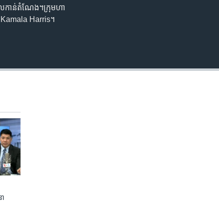
​ចូល​កាន់​តំណែង។ក្រុម​ហា
កស្រី Kamala Harris។
នា