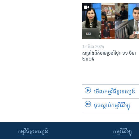
12 មីនា 2025
សម្រាំងព័ត៌មានប្រចាំថ្ងៃ៖ ១១ មីនា
២០២៥
មើល​កម្មវិធី​ទូរទស្សន៍
ចុចស្តាប់កម្មវិធីវិទ្យុ
កម្មវិធី​ទូរទស្សន៍
កម្មវិធី​វិទ្យុ