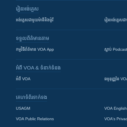
រៀន​​អង់គ្លេស
អង់គ្លេស​ជាមួយ​ម៉ានី​និង​ម៉ូរី
រៀន​​​​​​អង់គ្លេ
ទទួល​ព័ត៌មាន​តាម
កម្មវិធី​ព័ត៌មាន VOA App
ស្តាប់ Podcas
អំពី​ VOA & ទំនាក់ទំនង
អំពី​ VOA
ធម្មនុញ្ញ​នៃ V
គេហទំព័រ​​ទាក់ទង
USAGM
VOA English
VOA Public Relations
VOA's Privac