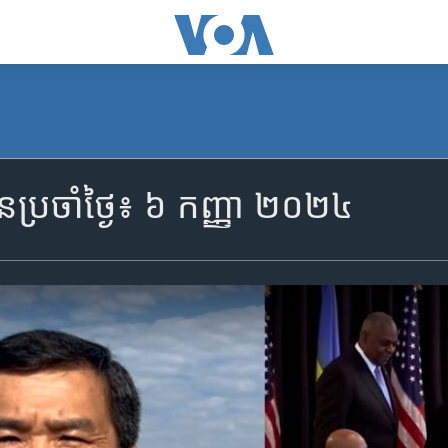
ាន​ប្រចាំ​ថ្ងៃ៖ ៦ កញ្ញា ២០២៤