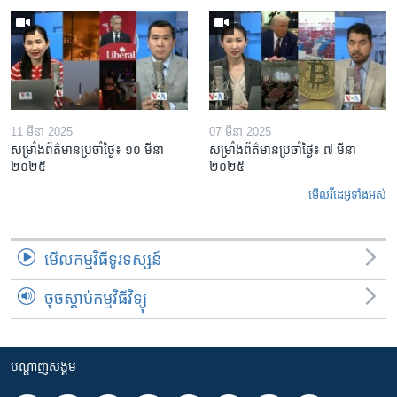
11 មីនា 2025
07 មីនា 2025
សម្រាំងព័ត៌មានប្រចាំថ្ងៃ៖ ១០ មីនា
សម្រាំងព័ត៌មានប្រចាំថ្ងៃ៖ ៧ មីនា
២០២៥
២០២៥
មើល​វីដេអូ​ទាំង​អស់
មើល​កម្មវិធី​ទូរទស្សន៍
ចុចស្តាប់កម្មវិធីវិទ្យុ
បណ្តាញ​សង្គម