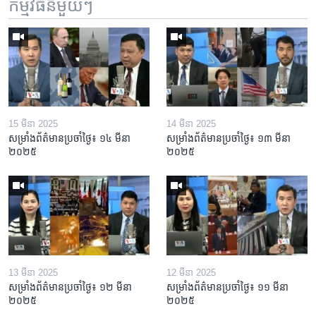
កម្មវិធី​នីមួយៗ
15 មីនា 2025
14 មីនា 2025
សម្រាំងព័ត៌មានប្រចាំថ្ងៃ៖ ១៤ មីនា
សម្រាំងព័ត៌មានប្រចាំថ្ងៃ៖ ១៣ មីនា
២០២៥
២០២៥
13 មីនា 2025
12 មីនា 2025
សម្រាំងព័ត៌មានប្រចាំថ្ងៃ៖ ១២ មីនា
សម្រាំងព័ត៌មានប្រចាំថ្ងៃ៖ ១១ មីនា
២០២៥
២០២៥