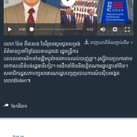
រចនា
សម្ព័ន្ធ​
Khmer English
រំលង​
និង​
បណ្តាញ​សង្គម
0:00
4:52
ចូល​
ទៅ​
ទាញ​យក​ពី​តំណភ្ជាប់​ដើម
លោក ម៉ែន គឹមសេង នៃ​វីអូអេ​សូម​ជូន​សម្រង់​
កាន់​
ព័ត៌មាន​ប្រចាំថ្ងៃ​ដែល​មាន​ដូចជា រដ្ឋមន្ត្រី​ការ
ទំព័រ​
ភាសា
បរទេស​អាមេរិក​ទៅ​មជ្ឈិម​បូព៌ា​ចរចា​បទ​ឈប់​បាញ់​គ្នា។ រុស្ស៊ី​វាយប្រហារ​តាម
ស្វែង​
អាកាស​លើ​តំបន់​រដ្ឋធានី​កៀវ។ មេដឹកនាំ​ចិន​និង​វៀតណាម​ជួបគ្នា​នៅ​ចិន។
រក
សមាជិក​រដ្ឋ​សភា​បក្សសាធារណរដ្ឋ​បញ្ចេញ​របាយការណ៍​ស៊ើបអង្កេត
លោកBiden៕
ចែករំលែក