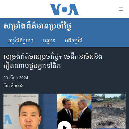
ភ្ជាប់​
ទៅ​
គេហទំព័រ​
សម្រាំងព័ត៌មានប្រចាំថ្ងៃ
កម្ពុជា
ទាក់ទង
រំលង​
កម្មវិធី​នីមួយៗ
អត្ថបទ​
អំពី​កម្មវិធី​
អន្តរជាតិ
និង​
អាមេរិក
ចូល​
សម្រង់​ព័ត៌មាន​ប្រចាំ​ថ្ងៃ៖ មេដឹកនាំ​ចិន​និង​
ទៅ​​
ចិន
វៀតណាម​ជួបគ្នា​នៅ​ចិន
ទំព័រ​
ហេឡូវីអូអេ
ព័ត៌មាន​​
20 សីហា 2024
តែ​
កម្ពុជាច្នៃប្រតិដ្ឋ
ម៉ែន គឹមសេង
ម្តង
ព្រឹត្តិការណ៍ព័ត៌មាន
រំលង​
និង​
ទូរទស្សន៍ / វីដេអូ​
ចូល​
វិទ្យុ / ផតខាសថ៍
ទៅ​
ទំព័រ​
កម្មវិធីទាំងអស់
No media source currently available