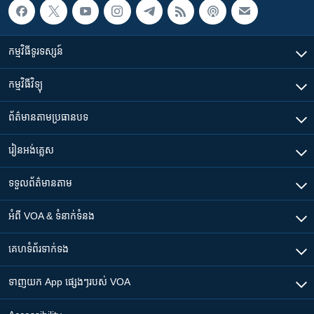
កម្មវិធី​ទូរទស្សន៍
កម្មវិធី​វិទ្យុ
ព័ត៌មាន​តាមប្រធានបទ​
រៀន​​អង់គ្លេស
ទទួល​ព័ត៌មាន​តាម
អំពី​ VOA & ទំនាក់ទំនង
គេហទំព័រ​​ទាក់ទង
ទាញយក​ App ផ្សេងៗ​របស់​ VOA