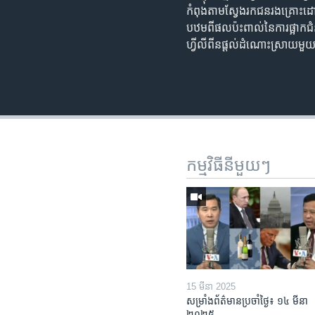
កំពុង​តាម​ស្វែងរក​ជនរងគ្រោះ​ដោ
បឋម​ពី​ផល​ប៉ះពាល់​នៃ​ការផ្អាក​ជ
ហ្វីលីពីន​ផ្តល់​ដំណោះស្រាយ​មួយ​ដ
កម្មវិធី​នីមួយៗ
15 មីនា 2025
សម្រាំងព័ត៌មានប្រចាំថ្ងៃ៖ ១៤ មីនា
២០២៥