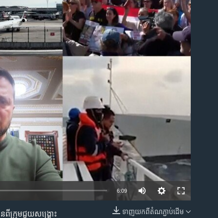
ble
Auto
6:09
240p
ទាញ​យក​ពី​តំណភ្ជាប់​ដើម
​ពីក្រុម​ជួយ​សង្គ្រោះ​
EMBED