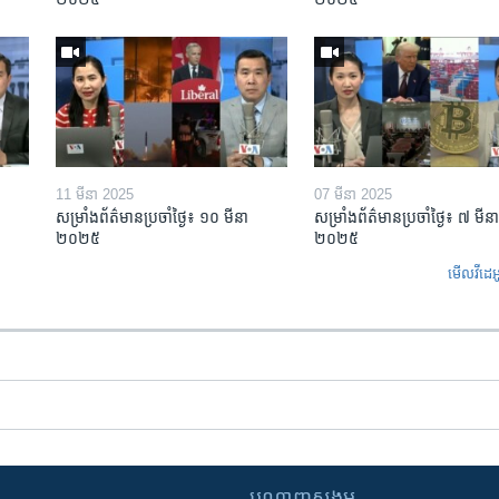
11 មីនា 2025
07 មីនា 2025
សម្រាំងព័ត៌មានប្រចាំថ្ងៃ៖ ១០ មីនា
សម្រាំងព័ត៌មានប្រចាំថ្ងៃ៖ ៧ មីនា
២០២៥
២០២៥
មើល​វីដេអ
បណ្តាញ​សង្គម