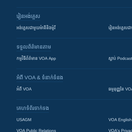
រៀន​​អង់គ្លេស
អង់គ្លេស​ជាមួយ​ម៉ានី​និង​ម៉ូរី
រៀន​​​​​​អង់គ្លេ
ទទួល​ព័ត៌មាន​តាម
កម្មវិធី​ព័ត៌មាន VOA App
ស្តាប់ Podcas
អំពី​ VOA & ទំនាក់ទំនង
អំពី​ VOA
ធម្មនុញ្ញ​នៃ V
គេហទំព័រ​​ទាក់ទង
USAGM
VOA English
VOA Public Relations
VOA's Privac