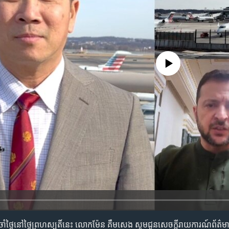
No media source currently availa
្រចាំ​ថ្ងៃ​នៅថ្ងៃ​ព្រហស្បតិ៍​​​នេះ ​លោកម៉ែន គឹមសេង​ សូម​ជូន​សេចក្តី​រាយការណ៍​ព័ត៌មាន