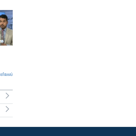
ូ​ទាំង​អស់