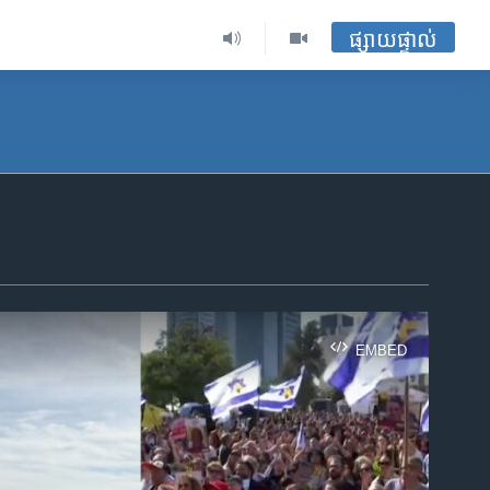
ផ្សាយផ្ទាល់
EMBED