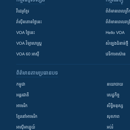
វីដេអូ​ខ្មែរ
ព័ត៌មាន​ពេល​ព្រឹ
វ៉ាស៊ីនតោន​ថ្ងៃ​នេះ
ព័ត៌មាន​​ពេល​រាត្រ
VOA ថ្ងៃនេះ
Hello VOA
VOA ​វិទ្យាសាស្ត្រ
សំឡេង​ជំនាន់​ថ្មី
VOA 60 អាស៊ី
វេទិកា​អាស៊ាន
ព័ត៌មាន​តាមប្រធានបទ​
កម្ពុជា
នយោបាយ
អន្តរជាតិ
សេដ្ឋកិច្ច
អាមេរិក
សិទ្ធិមនុស្ស
ខ្មែរ​នៅអាមេរិក
សុខភាព
អាស៊ីអាគ្នេយ៍
អប់រំ