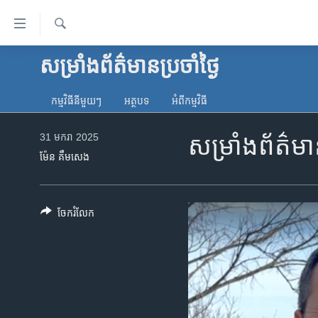
ភ្ជាប់​
ទៅ​
គេហទំព័រ​
ស្វែង​
សម្រាំងព័ត៌មានប្រចាំថ្ងៃ
កម្ពុជា
រក
ទាក់ទង
អន្តរជាតិ
រំលង​
កម្មវិធី​នីមួយៗ
អត្ថបទ​
អំពី​កម្មវិធី​
និង​
អាមេរិក
ចូល​
31 មករា 2025
សម្រាំងព័ត៌ម
ចិន
ទៅ​​
ម៉ែន គឹមសេង
ទំព័រ​
ហេឡូវីអូអេ
ព័ត៌មាន​​
កម្ពុជាច្នៃប្រតិដ្ឋ
តែ​
ចែករំលែក
ម្តង
ព្រឹត្តិការណ៍ព័ត៌មាន
រំលង​
ទូរទស្សន៍ / វីដេអូ​
និង​
ចូល​
វិទ្យុ / ផតខាសថ៍
ទៅ​
កម្មវិធីទាំងអស់
ទំព័រ​