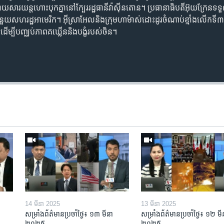
យ​សារ​យន្តហោះ​បុក​គ្នា​នៅ​ក្បែរ​រដ្ឋ​ធានី​វ៉ាស៊ីនតោន។ ប្រធានាធិបតី​អ៊ុយក្រែន
ំនួយ​សហរដ្ឋ​អាមេរិក។ អ៊ីស្រាអែល​និង​ក្រុម​ហាម៉ាស់​ដោះដូរ​ចំណាប់​ខ្មាំង​លើក​ទី
ើម្បី​បញ្ឈប់​ភាព​គឃ្លើន​និងបង្ខំ​របស់​ចិន។
Auto
240p
360p
720p
1080p
14 មីនា 2025
13 មីនា 2025
សម្រាំងព័ត៌មានប្រចាំថ្ងៃ៖ ១៣ មីនា
សម្រាំងព័ត៌មានប្រចាំថ្ងៃ៖ ១២ មី
២០២៥
២០២៥