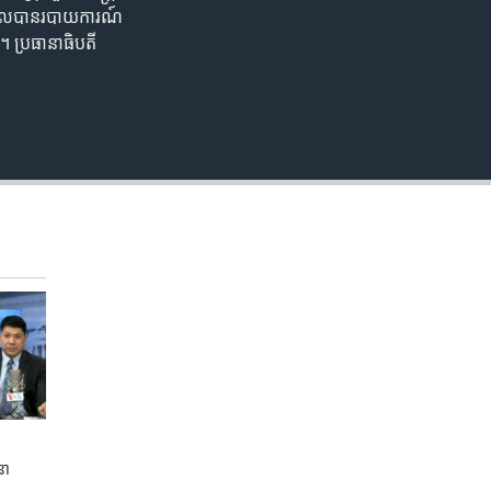
360p
​ទទួល​បាន​របាយការណ៍​
៣។ ប្រធានាធិបតី​
480p
720p
1080p
480p
នា