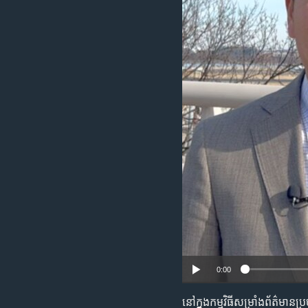
រចនា
សម្ព័ន្ធ​
រំលង​
និង​
ចូល​
ទៅ​
កាន់​
ទំព័រ​
ស្វែង​
រក
0:00
នៅក្នុង​កម្មវិធី​សម្រាំង​ព័ត៌មាន​ប