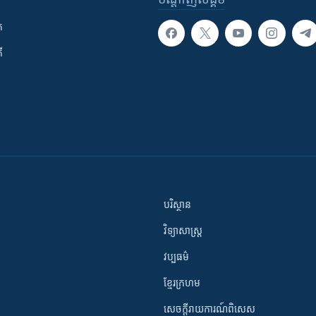
ក
ី
បរិស្ថាន
វិទ្យាសាស្រ្ត
វប្បធម៌
ខ្មែរក្រហម
សេចក្តីរាយការណ៍ពិសេស