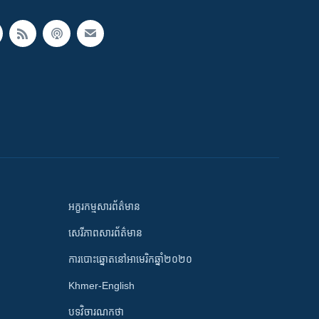
អក្ខរកម្មសារព័ត៌មាន
សេរីភាពសារព័ត៌មាន
ការបោះឆ្នោតនៅអាមេរិកឆ្នាំ២០២០
Khmer-English
បទវិចារណកថា