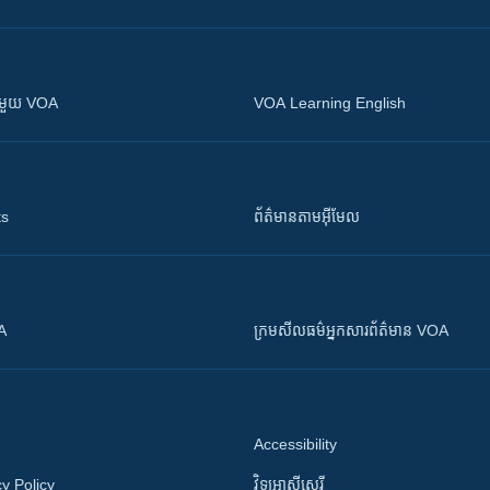
ស​​ជាមួយ VOA
VOA Learning English
ts
ព័ត៌មាន​តាម​អ៊ីមែល
OA
ក្រម​​​សីលធម៌​​​អ្នក​​​សារព័ត៌មាន VOA
Accessibility
y Policy
វិទ្យុ​អាស៊ី​សេរី