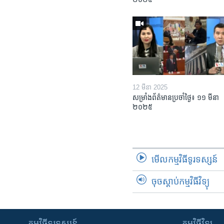
12 មីនា 2025
សម្រាំងព័ត៌មានប្រចាំថ្ងៃ៖ ១១ មីនា
២០២៥
មើល​កម្មវិធី​ទូរទស្សន៍
ចុចស្តាប់កម្មវិធីវិទ្យុ
កម្មវិធី​ទូរទស្សន៍
កម្មវិធី​វិទ្យុ