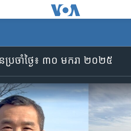
ានប្រចាំថ្ងៃ៖ ៣០ មករា ២០២៥