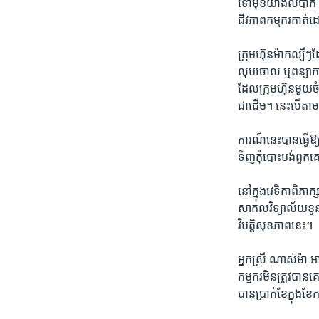
ទៅមុខ​យ៉ាងលំបាក ​និ
ជីវភាព​កម្មករ​កាត់ដ
ក្រុមហ៊ុន​ម៉ាក​ល្បី
លុបចោល​ ឬ​ពន្យាការ​
ដែល​ក្រុមហ៊ុន​មួយ​ច
ជាដើម។ នេះបើ​តាម​ស
ការណ៍នេះ​បាន​ធ្វើ​ឱ្
ទិញ​កុំបោះបង់​ពួកគេ​
នៅក្នុង​វេទិកា​ពិភា
សាកលវិទ្យាល័យ​ខូនណ
វិបត្តិ​សុខភាព​នេះ។
អ្នកស្រី ណាស់ម៉ា អា
កម្មករ​មិន​ត្រូវបានគ
បាន​ប្រាក់​ខែ​ក្នុងខែ​