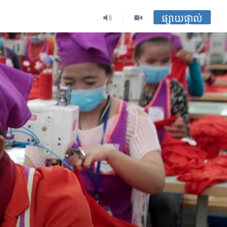
ផ្សាយផ្ទាល់