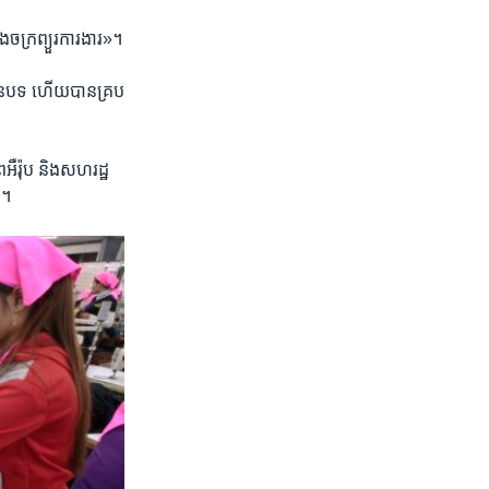
ាណ ​១០ ម៉ឺន​នាក់​
ងចក្រ​ព្យួរ​ការងារ»។
ទី​ជនបទ​ ហើយ​បាន​គ្រប​
ឺរ៉ុប​ និង​សហរដ្ឋ​
។ ​