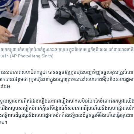
​កម្ពុជា​បត់​សម្លៀកបំពាក់​ក្នុង​រោងចក្រ​មួយ ក្នុង​តំបន់​សេដ្ឋកិច្ច​ពិសេស​ នៅ​ជាយ​រាជធានី​ភ្
​២០១៧។ (AP Photo/Heng Sinith)
នសហភាព​សហជីព​កម្ពុជា​ បាន​ទទូច​ឱ្យ​ក្រុមហ៊ុន​បញ្ជាទិញ​ទទួល​ខុសត្រូវ​ចំពោះ​អ្
ក​បាន​បន្ថែម​ថា ក្រុមហ៊ុននៅក្នុងបណ្តាប្រទេស​នៅ​សហភាពអឺរ៉ុប​និង​សហរដ្ឋ​អាមេរ
ះ​ដែរ៖
្រូវទទួលស្គាល់ការពិតដែរ​ថារឿងនេះវាជារឿង​សាកលមិន​មែនតែចំពោះតែកម្ពុជា​យើង​
ែកជើង​កាបូបសម្លៀកបំពាក់ក្តី​ទៅទីផ្សារធំ​គឺសហភាព​អឺរ៉ុប​ហើយនឹង​សហរដ្ឋ​អាមេរ
ឥទ្ធិពលដ៏ធ្ងន់ធ្ងរ​និង​សហរដ្ឋ​អាមេរិក​ក៏រងឥទ្ធិពលដ៏ធ្ងន់ធ្ងរអីចឹងហើយ​ធ្វើ​ឲ្យប