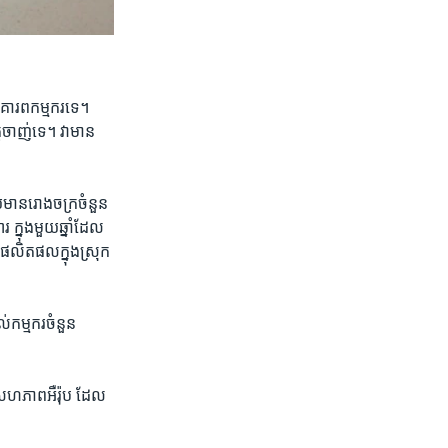
គោរព​កម្មករ​ទេ។
ចាញ់​ទេ។ វា​មាន​
​មាន​រោងចក្រ​ចំនួន​
ក្នុង​មួយ​ឆ្នាំដែល​
​ផលិតផល​ក្នុង​ស្រុក​
​កម្មករ​ចំនួន​
​សហភាព​អឺរ៉ុប ​ដែល​