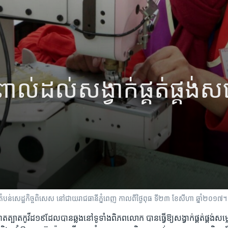
ល់​ដល់​សង្វាក់​ផ្គត់ផ្គង់​សម
នុង​តំបន់​សេដ្ឋកិច្ច​ពិសេស​ នៅ​ជាយ​រាជធានី​ភ្នំពេញ កាល​ពី​ថ្ងៃ​ពុធ​ ទី​២៣ ខែសីហា ឆ្នា
​រាតត្បាត​កូវីដ១៩​ដែល​បានឆ្លង​នៅ​ទូទាំង​ពិភពលោក​ បានធ្វើ​ឱ្យ​សង្វាក់ផ្គត់ផ្គង់​សម