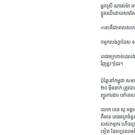
អ្នកស្រី ណាស់ម៉ា អាកធ
ខ្លួនឈឺ​ដោយសារ​តែ​
«នេះ​គឺជា​ពេល​សហការគ
កម្មករ​បង់ក្លាដែស ​
រោងចក្រ​កាត់ដេរ​បង់ក
វិញ​ខ្លះៗ​ដែរ។
Facebook API fail
ប៉ុន្តែ​នៅ​កម្ពុជា ​
២០ ​ម៉ឺន​នាក់ ​ត្រូវ​
ព្យួរ​ការងារ​ នៅពេ
លោក ខេន លូ ​អគ្គល
គឺ​មាន រោងចក្រ​ចំនួ