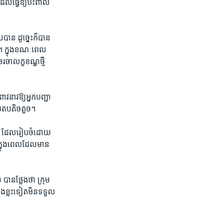
ដែលធ្វើ​ឱ្យប៉ះពាល់
ាន ដូច្នេះ​ក៏​បាន​
ម​។ ក្នុង​ខណៈពេល​
ា​លក្ខខណ្ឌ​ថ្មី​
នាវ​ឱ្យ​អ្នក​បញ្ជា​
យ​តប​តិចតួច។ ​
សា​ ដែល​រៀបចំ​ដោយ​
នុង​ពេល​ដែល​មាន​
បានថ្លែងថា ​ក្រុម​
ិង​ខ្លះ​ទៀត​មិន​ទទួល​