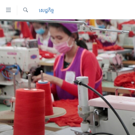
ភ្ជាប់​
សេដ្ឋកិច្ច
ទៅ​
គេហទំព័រ​
ស្វែង​
កម្ពុជា
រក
ទាក់ទង
អន្តរជាតិ
រំលង​
និង​
អាមេរិក
ចូល​
ចិន
ទៅ​​
ទំព័រ​
ហេឡូវីអូអេ
ព័ត៌មាន​​
កម្ពុជាច្នៃប្រតិដ្ឋ
តែ​
ម្តង
ព្រឹត្តិការណ៍ព័ត៌មាន
រំលង​
ទូរទស្សន៍ / វីដេអូ​
និង​
ចូល​
វិទ្យុ / ផតខាសថ៍
ទៅ​
កម្មវិធីទាំងអស់
ទំព័រ​