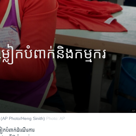
្លៀក​បំពាក់​និង​កម្មករ​
ំ​២០១៧។ (AP Photo/Heng Sinith)
Photo: AP
្លៀក​បំពាក់​ដំណើរការ​