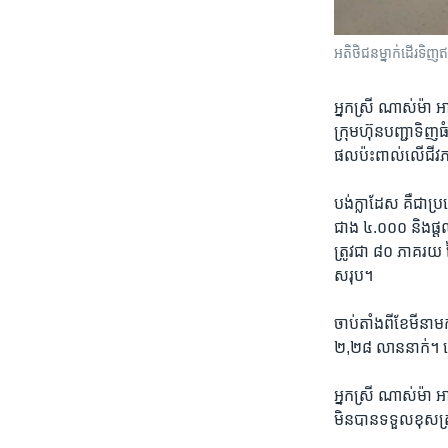
អតិថិជន​ម្នាក់​ដើរ​ទិញ
អ្នកស្រី ណាស់ម៉ា អ
ក្រុមហ៊ុន​បញ្ជា​ទិ
ផលប៉ះពាល់​លើ​ជីវភ
បង់ក្លាដែស ​គឺជា​ប្
ជាង​ ៤.០០០ ​និង​ផ្តល
ត្រូវជា​ ៨០ ​ភាគរយ ​
សរុប។
ចាប់តាំងពី​ខែមីនា​ម
២,២៨ ​លាន​នាក់។
អ្នកស្រី​ ណាស់ម៉ា អា
មិន​បាន​ទទួល​ខុសត្រ