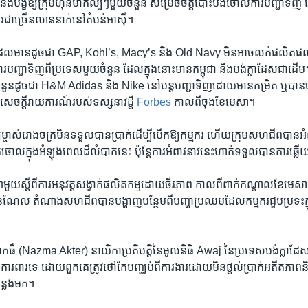
ង​បង្ខំ​ឱ្យ​ក្រុមហ៊ុន​ម៉ាកល្បីៗ​មួយ​ចំនួន ​សម្រេចចិត្ត​បោះបង់ចោល​ការបញ្ជា​ទិញ​ 
េរជាច្រើន​លាននាក់នៅ​តំបន់​អាស៊ី។​
ៗ​ដែល​មាន​ដូចជា ​GAP,​ Kohl’s, ​Macy’s ​និង​ Old Navy ​មិន​អាច​លក់​ផលិត​ផល​ប
បញ្ជា​ទិញ​ពី​ប្រទេស​មួយ​ចំនួន ​ដែល​ក្នុង​នោះ​មាន​កម្ពុជា ​និង​បង់ក្លាដែស​ជាដើ
ំនួន​ដូចជា ​H&M ​Adidas ​និង​ Nike ​នៅ​បន្ត​បញ្ជាទិញ​ដោយ​មាន​កម្រិត ឬ​បាន​ចរច
េចក្តី​រាយការណ៍​របស់​ទស្សនាវដ្តី
​Forbes
​កាលពី​ចុង​ខែមេសា។
យ​ម្ចាស់រោងចក្រ​មិន​ទទួល​បាន​ប្រាក់​ដើម្បី​បើក​ឱ្យ​កម្មករ ​ហើយ​ក្រុមសហជីព​បាន​អំពាវ
ចោល​ក្នុងអំឡុង​ពេល​ដ៏លំបាក​នេះ​ ប៉ុន្តែ​ការអំពាវ​នាវ​នេះ​ហាក់​ទទួល​បាន​ការឆ្លើ
ក្សាមួយ​ស្តីពី​ការអនុវត្ត​សង្វាក់​ផលិតកម្ម​ដោយចីរភាព​ កាលពី​ពាក់​កណ្តាល​ខែ​មេ
ែល ​តំណាង​សហជីព​បាន​បង្ហាញ​បន្ថែម​ពី​បញ្ហា​ប្រឈម​ដែល​កម្មករ​ជួបប្រទះ​ក្
កធឺ (​Nazma Akter) ​នាយិកា​ប្រតិបត្តិ​នៃ​មូលនិធិ​ Awaj​ នៃ​ប្រទេស​បង់ក្លាដែស ​
េ​ការពារ​ទេ​ ដោយ​ពួកគេ​ត្រូវ​ថៅកែ​បញ្ឈប់​ពី​ការងារ​ដោយ​មិនផ្តល់​ប្រាក់​អតីតភាព​ន
កន្លង​មក​។