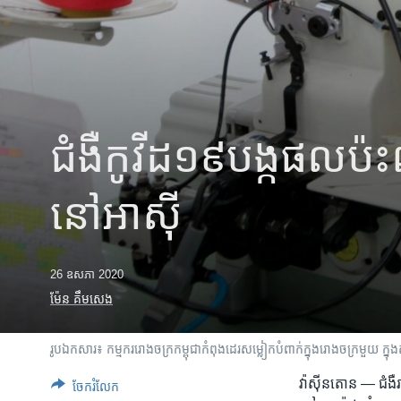
រចនា
សម្ព័ន្ធ​
រំលង​
និង​
ចូល​
ទៅ​
កាន់​
ជំងឺ​កូវីដ១៩​បង្ក​ផលប៉ះពា
ទំព័រ​
ស្វែង​
រក
នៅ​អាស៊ី
26 ឧសភា 2020
ម៉ែន គឹមសេង
រូបឯកសារ៖ កម្មកររោងចក្រ​កម្ពុជា​កំពុង​ដេរ​សម្លៀកបំពាក់​ក្នុង​រោងចក្រ​មួយ ក្
វ៉ាស៊ីនតោន —
ជំងឺ
ចែករំលែក