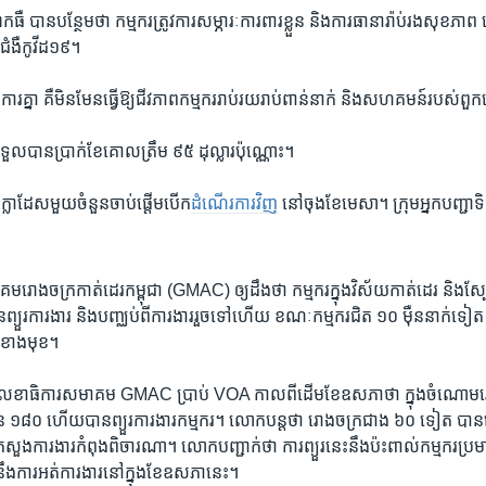
ឺ ​បាន​បន្ថែម​ថា កម្មករ​ត្រូវការ​សម្ភារៈ​ការពារ​ខ្លួន​ និង​ការធានា​រ៉ាប់រង​សុខភា​ព​ ប
ជំងឺកូវីដ​១៩។
្នា ​គឺ​មិនមែន​ធ្វើ​ឱ្យ​ជីវភាព​កម្មករ​រាប់រយ​រាប់​ពាន់​នាក់​ និង​សហគមន៍​របស់​ពួ
ទទួល​បាន​ប្រាក់ខែ​គោល​ត្រឹម ៩៥ ដុល្លារ​ប៉ុណ្ណោះ។
្លាដែស​មួយ​ចំនួន​ចាប់ផ្តើម​បើក​
ដំណើរការ​វិញ
​ នៅ​ចុង​ខែមេសា។​ ក្រុមអ្នកបញ្ជា​
ed to initialize.
សមាគម​រោងចក្រ​កាត់ដេរ​កម្ពុជា​ (GMAC) ​ឲ្យដឹង​ថា កម្មករ​ក្នុង​វិស័យ​កាត់ដេរ​ និង​
បាន​ព្យួរ​ការងារ​ និង​បញ្ឈប់​ពី​ការងារ​រួច​ទៅ​ហើយ​ ខណៈ​កម្មករ​ជិត ​១០ ​ម៉ឺន​នាក់​ទៀត
ល​ខាងមុខ។
េខាធិការ​សមាគម ​GMAC​ ប្រាប់ ​VOA ​កាលពី​ដើម​ខែឧសភា​ថា​ ក្នុង​ចំណោម​រ
ន​ ១៨០​ ហើយ​បានព្យួរ​ការងារ​កម្មករ។ លោក​បន្ត​ថា រោងចក្រ​ជាង ​៦០ ​ទៀត​ បាន​ស្នើ