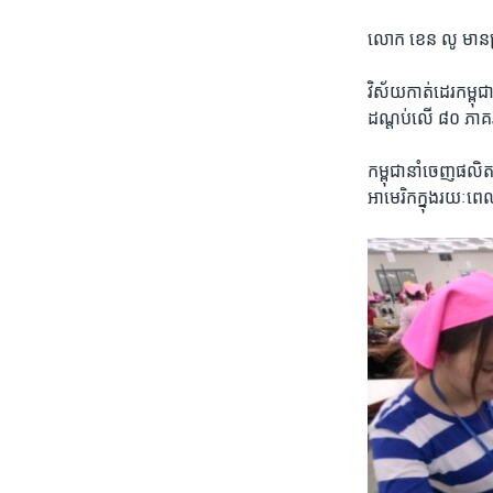
របស់​កម្មករ​ ហើយ​ក្
ទៀត​ ដែល​ប្រឈម​នឹង
លោក ខេន លូ​ មាន​ប្រ
វិស័យ​កាត់ដេរ​កម្ពុជា
ដណ្តប់​លើ​ ៨០ ​ភា
កម្ពុជា​នាំចេញ​ផលិតផ
អាមេរិក​ក្នុង​រយៈពេល