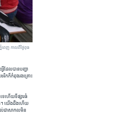
នំពេញ កាល​ពី​ថ្ងៃ​ពុធ​
វី​ដែល​បាន​បញ្ជា​
ិក​ក៏​កំពុង​រងគ្រោះ​
ទេហើយទីផ្សារ​ធំ​
ិក​។ យើង​ដឹង​ហើយ​
៉ះពាល់ជាសាកល​មិន​