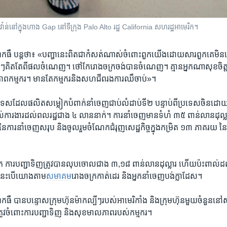
ឥវ៉ាន់​នៅ​ក្នុង​ហាង​ Gap នៅ​ទីក្រុង​ Palo Alto រដ្ឋ California សហរដ្ឋអាមេរិក។
ាកធឺ ​បន្ត​ថា៖ «បញ្ហា​នេះ​ពិត​ជា​កំសត់​ណាស់​ចំពោះ​ពួកយើង​ដោយសារ​ពួកគេ​មិន​
ញ​ធំៗ​គិតតែ​ពី​ផលចំណេញ។ ថៅកែ​រោងចក្រ​ចង់​បាន​ចំណេញ។ គ្មាន​អ្នកណា​សុខ​ចិត្ត​
ាព​កម្មករ។ មាន​តែ​កម្មករ​និង​សហជីព​រង​ការឈឺចាប់»។
រទេស​ដែល​ផលិត​សម្លៀក​បំពាក់​នាំចេញ​ជាប់​លំដាប់ទី២​ បន្ទាប់ពី​ប្រទេស​ចិន​ដោយ
់​ការងារ​ដល់​ពលរដ្ឋ​ជាង ​៤ លាន​នាក់។ ការនាំចេញ​មាន​ទំហំ​ ៣៥​ ពាន់​លាន​ដុល្លារ ​
នៃ​ការនាំចេញ​សរុប ​និង​ចូលរួម​ចំណែក​ជំរុញ​សេដ្ឋកិច្ច​ក្នុង​កម្រិត ១៣ ភាគរយ​ នៃ
ក​ ការបញ្ជា​ទិញ​ត្រូវ​បាន​លុបចោល​ជាង​ ៣,១៨ ​ពាន់​លាន​ដុល្លារ​ ហើយ​ប៉ះពាល់​ដល់
 នេះបើយោង​តាម
​សមាគម
​រោងចក្រ​កាត់ដេរ​ និង​អ្នកនាំ​ចេញ​បង់ក្លាដែស។
កធឺ ​បាន​បន្ទោស​ក្រុមហ៊ុន​ម៉ាកល្បីៗ​របស់​អាមេរិកាំង​ និង​ក្រុមហ៊ុន​មួយ​ចំនួន​នៅ
ូវ​ចំពោះ​ការ​បញ្ជា​ទិញ​ និង​សុខមាលភាព​របស់​កម្មករ។