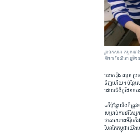
រូបឯកសារ៖ កម្មកររោងចក្រ
ទី​២៣ ខែសីហា ឆ្នាំ
លោក រ៉ុង ឈុន​ ប្រធា
ទិញហើយ​។ ប៉ុន្តែ​លោ
ដោយ​ជំងឺកូវីដ​១៩​នេ
«ក៏ប៉ុន្តែ​យើង​ក៏ត
សម្រាប់​ការនាំ​ស្ប
ថា​សហភាព​អឺរ៉ុប​ក៏រង