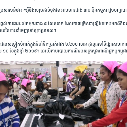
រសួង​ការងារ​កំពុង​ពិចារណា។ លោក​បញ្ជាក់​ថា ​ការព្យួរ​នេះ​នឹង​ប៉ះពាល់​កម្មករ​ប្រម
​ការ​អត់​ការងារ​នៅក្នុង​ខែឧសភា​នេះ។
សាសន៍​ថា​៖ «អ៊ីចឹង​សរុប​ដល់​ចុងខែ ​អាច​មាន​ជាង ​៣០ ​ម៉ឺន​កម្មករ​ ជួប​បញ្ហា​រោ
​ផ្តល់​ការងារ​ដល់​កម្មករ​ជាង​ ៨ ​សែន​នាក់ ​ដែល​ភាគ​ច្រើន​ជា​ស្ត្រី​វ័យ​ក្មេង​មក​ពី​
គរយ​នៃ​ការនាំចេញ​ទៅក្រៅ​ប្រទេស។
ល​សម្លៀក​បំពាក់​ក្នុង​ទំហំ​ទឹកប្រាក់​ជាង ៦.៤០០ ​លាន ​ដុល្លារ​ទៅ​ទីផ្សារ​សហភាព​អ
​ ១០ ខែ​ក្នុង​ឆ្នាំ ២០១៩។​ នេះ​បើ​តាម​របាយការណ៍​របស់​ក្រសួង​ពាណិជ្ជកម្ម​កម្ពុជា