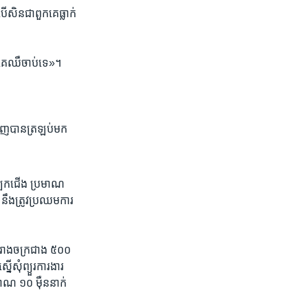
ើ​សិន​ជា​ពួកគេ​ធ្លាក់​
កគេ​ឈឺ​ចាប់​ទេ»។
ទិញ​បាន​ត្រឡប់​មក​
ស្បែកជើង​ ប្រមាណ​
 ​នឹង​ត្រូវ​ប្រឈម​ការ
ោងចក្រ​ជាង ​៥០០​
សុំ​ព្យួរ​ការងារ​