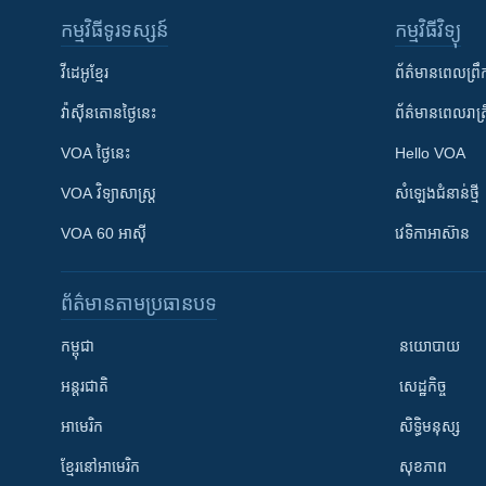
កម្មវិធី​ទូរទស្សន៍
កម្មវិធី​វិទ្យុ
វីដេអូ​ខ្មែរ
ព័ត៌មាន​ពេល​ព្រឹ
វ៉ាស៊ីនតោន​ថ្ងៃ​នេះ
ព័ត៌មាន​​ពេល​រាត្រ
VOA ថ្ងៃនេះ
Hello VOA
VOA ​វិទ្យាសាស្ត្រ
សំឡេង​ជំនាន់​ថ្មី
VOA 60 អាស៊ី
វេទិកា​អាស៊ាន
ព័ត៌មាន​តាមប្រធានបទ​
កម្ពុជា
នយោបាយ
អន្តរជាតិ
សេដ្ឋកិច្ច
អាមេរិក
សិទ្ធិមនុស្ស
ខ្មែរ​នៅអាមេរិក
សុខភាព