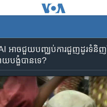
ា AI អាច​ជួយ​បញ្ឈប់​ការ​ជួញដូរ​ទំនិ
យ​បង្ខំ​បាន​ទេ?