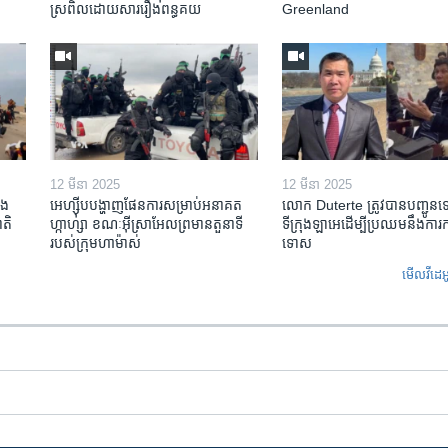
ស្រពិល​ដោយសារ​រឿង​ពន្ធគយ
Greenland
12 មីនា 2025
12 មីនា 2025
ង​
អេហ្ស៊ីប​បង្ហាញ​ផែនការ​សម្រាប់​អនាគត​
លោក Duterte ត្រូវ​បាន​បញ្ជូន
តិ​
ហ្កាហ្សា ខណៈ​អ៊ីស្រាអែល​ព្រមាន​តួនាទី​
ទីក្រុងឡាអេ​ដើម្បី​ប្រឈម​នឹង​ការ
របស់​ក្រុម​ហាម៉ាស់
ទោស
មើល​វីដេអ