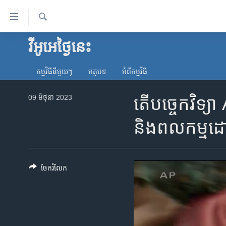
ភ្ជាប់​
ទៅ​
គេហទំព័រ​
ស្វែង​
វីអូអេថ្ងៃនេះ
កម្ពុជា
រក
ទាក់ទង
អន្តរជាតិ
រំលង​
កម្មវិធី​នីមួយៗ
អត្ថបទ​
អំពី​កម្មវិធី​
និង​
អាមេរិក
ចូល​
09 មិថុនា 2023
តើ​បច្ចេកវិទ្យ
ចិន
ទៅ​​
ទំព័រ​
ហេឡូវីអូអេ
និង​ពលកម្ម​ដោ
ព័ត៌មាន​​
កម្ពុជាច្នៃប្រតិដ្ឋ
តែ​
ម្តង
ព្រឹត្តិការណ៍ព័ត៌មាន
រំលង​
ចែករំលែក
ទូរទស្សន៍ / វីដេអូ​
និង​
ចូល​
វិទ្យុ / ផតខាសថ៍
ទៅ​
កម្មវិធីទាំងអស់
ទំព័រ​