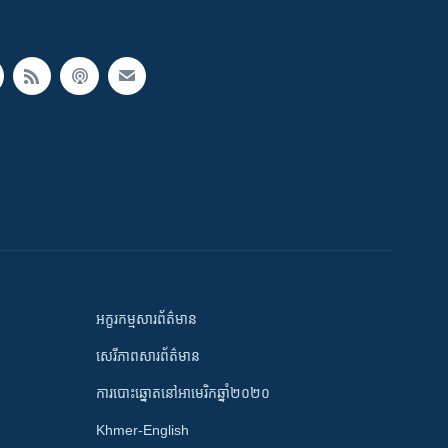
អក្ខរកម្មសារព័ត៌មាន
សេរីភាពសារព័ត៌មាន
ការបោះឆ្នោតនៅអាមេរិកឆ្នាំ២០២០
Khmer-English