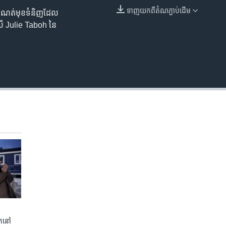
ទាញ​យក​ពី​តំណភ្ជាប់​ដើម
យ​កំណត់​មុខ​ទំនិញ​ដែល​
EMBED
កស្រី Julie Taboh នៃ
ត​នៅ