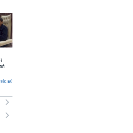
ទៅ
កាត់
ូ​ទាំង​អស់