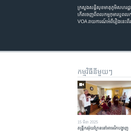
ក្រសួង​សន្តិសុខ​មាតុភូមិ​សហរដ្ឋ​អ
កើត​ចេញ​ពី​ពលកម្ម​កុមារ​ឬ​ពលកម្ម
VOA រាយការណ៍​អំពី​រឿង​នេះ​ពី​រ
កម្មវិធី​នីមួយៗ
15 មីនា 2025
តន្ត្រីករ​អ៊ុយក្រែន​នៅ​អាមេរិក​បង្ហាញ​