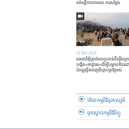
សាមគ្គីភាព​តាម​រយៈ​ការសម្តែង
12 មីនា 2025
ជនជាតិ​អ៊ីស្រាអែល​ប្រកាន់​តឹងរ៉ឹង​គ្រោ
បង្កើត​«អាជ្ញាធរ‍»​ដើម្បី​បម្លាស់​ទី​ជនជា
ប៉ាឡេស្ទីន​ចេញពី​ហ្កាហ្សា​ឱ្យ​អស់
មើល​កម្មវិធី​ទូរទស្សន៍
ចុចស្តាប់កម្មវិធីវិទ្យុ