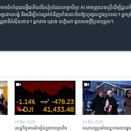
ាមេរិក​កំពុង​សម្លឹង​មើល​ពី​របៀប​ដែល​បច្ចេកវិទ្យា AI អាច​ត្រូវ​បាន​ប្រើ​ដើម្បី​ជួ
​ដោយ​បង្ខំ និង​ដើម្បី​ទប់ស្កាត់​ទំនិញ​ទាំង​នោះ​មិន​ឱ្យ​ហូរ​ចូល​ក្នុង​ប្រទេស។ អ្ន
ដ្ឋធានី​វ៉ាស៊ីនតោន។ អ្នកនាង ស្រេង លក្ខិណា ជូន​សេចក្ដី​ប្រែ​សម្រួល។
14 មីនា 2025
13 មីនា 2025
សេដ្ឋកិច្ច​អាមេរិក​ស្ថិត​ក្នុង​ភាពស្រពិច
គណបក្ស​ប្រឆាំង​ឈ្នះ​ការបោះឆ្នោ