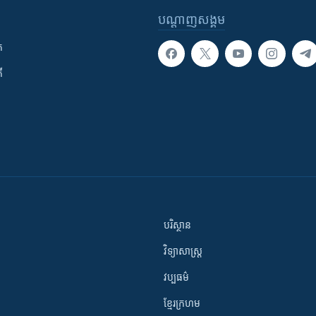
បណ្តាញ​សង្គម
ក
ី
បរិស្ថាន
វិទ្យាសាស្រ្ត
វប្បធម៌
ខ្មែរក្រហម