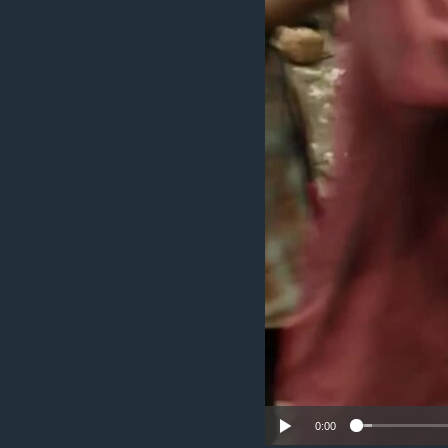
រចនា
សម្ព័ន្ធ​
រំលង​
និង​
ចូល​
ទៅ​
កាន់​
ទំព័រ​
ស្វែង​
រក
0:00