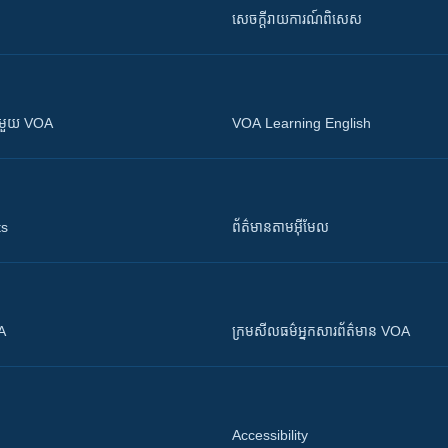
សេចក្តីរាយការណ៍ពិសេស
ស​​ជាមួយ VOA
VOA Learning English
ts
ព័ត៌មាន​តាម​អ៊ីមែល
OA
ក្រម​​​សីលធម៌​​​អ្នក​​​សារព័ត៌មាន VOA
Accessibility