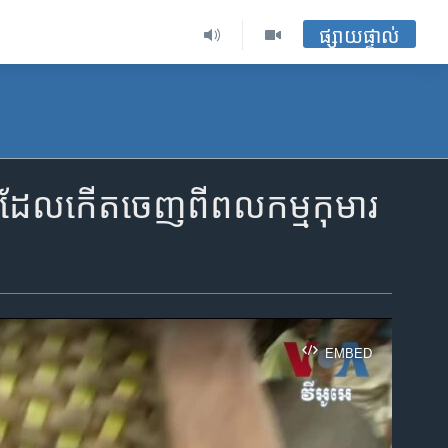
ផ្សាយផ្ទាល់
ញ​ដែល​កើត​ចេញ​ពី​ពលកម្ម​កុមារ​
EMBED