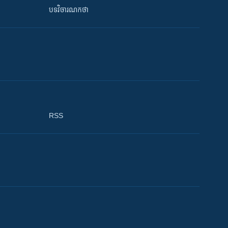
បទវិចារណកថា
RSS