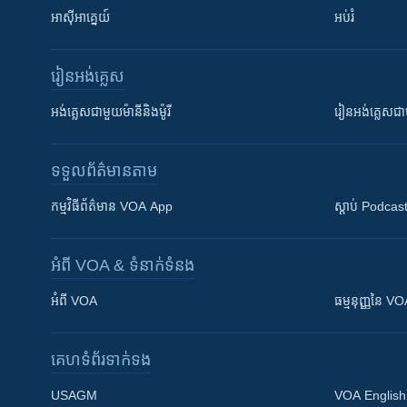
អាស៊ីអាគ្នេយ៍
អប់រំ
រៀន​​អង់គ្លេស
អង់គ្លេស​ជាមួយ​ម៉ានី​និង​ម៉ូរី
រៀន​​​​​​អង់គ្លេ
ទទួល​ព័ត៌មាន​តាម
កម្មវិធី​ព័ត៌មាន VOA App
ស្តាប់ Podcas
អំពី​ VOA & ទំនាក់ទំនង
អំពី​ VOA
ធម្មនុញ្ញ​នៃ V
គេហទំព័រ​​ទាក់ទង
USAGM
VOA English