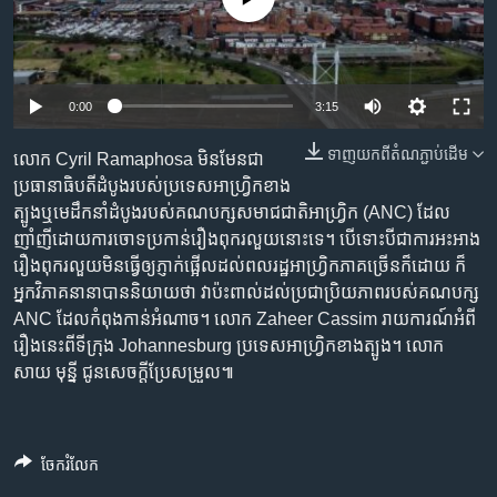
រចនា
សម្ព័ន្ធ​
Khmer English
រំលង​
និង​
បណ្តាញ​សង្គម
0:00
3:15
ចូល​
ទៅ​
ទាញ​យក​ពី​តំណភ្ជាប់​ដើម
លោក Cyril Ramaphosa មិន​មែន​ជា​
កាន់​
ប្រធានាធិបតី​ដំបូង​របស់​ប្រទេស​អាហ្វ្រិក​ខាង
ទំព័រ​
ភាសា
ត្បូង​ឬ​មេដឹកនាំ​ដំបូង​របស់​គណបក្ស​សមាជ​ជាតិ​អាហ្វ្រិក (ANC) ដែល​
ស្វែង​
ញាំញី​ដោយ​ការ​ចោទ​ប្រកាន់​រឿង​ពុករលួយ​នោះ​ទេ។ បើ​ទោះបីជា​ការ​អះអាង​
រក
រឿង​ពុករលួយ​មិន​ធ្វើ​ឲ្យ​ភ្ញាក់ផ្អើល​ដល់​ពលរដ្ឋ​អាហ្វ្រិក​ភាគ​ច្រើន​ក៏ដោយ ក៏​
អ្នក​វិភាគ​នានា​បាន​និយាយ​ថា វា​ប៉ះពាល់​ដល់​ប្រជាប្រិយ​ភាព​របស់​គណបក្ស
ANC ដែល​កំពុង​កាន់​អំណាច។ លោក Zaheer Cassim រាយការណ៍​អំពី​
រឿង​នេះ​ពី​ទីក្រុង Johannesburg ប្រទេស​អាហ្វ្រិក​ខាងត្បូង។ លោក
សាយ មុន្នី ជូន​សេចក្ដី​ប្រែ​សម្រួល៕
ចែករំលែក