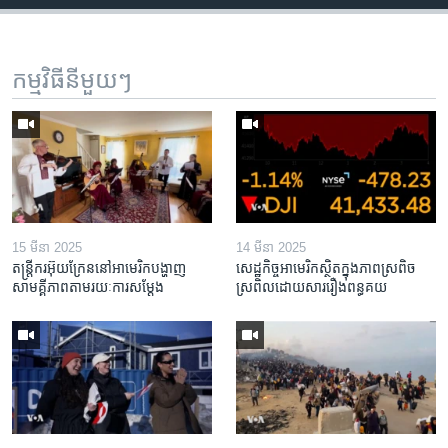
កម្មវិធី​នីមួយៗ
15 មីនា 2025
14 មីនា 2025
តន្ត្រីករ​អ៊ុយក្រែន​នៅ​អាមេរិក​បង្ហាញ​
សេដ្ឋកិច្ច​អាមេរិក​ស្ថិត​ក្នុង​ភាពស្រពិច
សាមគ្គីភាព​តាម​រយៈ​ការសម្តែង
ស្រពិល​ដោយសារ​រឿង​ពន្ធគយ