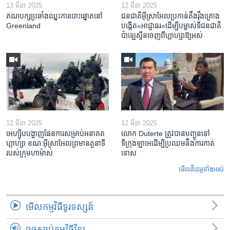
13 មីនា 2025
12 មីនា 2025
គណបក្ស​ប្រឆាំង​ឈ្នះ​ការបោះឆ្នោត​នៅ
ជនជាតិ​អ៊ីស្រាអែល​ប្រកាន់​តឹងរ៉ឹង​គ្រោង​
Greenland
បង្កើត​«អាជ្ញាធរ‍»​ដើម្បី​បម្លាស់​ទី​ជនជាតិ​
ប៉ាឡេស្ទីន​ចេញពី​ហ្កាហ្សា​ឱ្យ​អស់
12 មីនា 2025
12 មីនា 2025
អេហ្ស៊ីប​បង្ហាញ​ផែនការ​សម្រាប់​អនាគត​
លោក Duterte ត្រូវ​បាន​បញ្ជូនទៅ
ហ្កាហ្សា ខណៈ​អ៊ីស្រាអែល​ព្រមាន​តួនាទី​
ទីក្រុងឡាអេ​ដើម្បី​ប្រឈម​នឹង​ការកាត់
របស់​ក្រុម​ហាម៉ាស់
ទោស
មើល​វីដេអូ​ទាំង​អស់
មើល​កម្មវិធី​ទូរទស្សន៍
ចុចស្តាប់កម្មវិធីវិទ្យុ