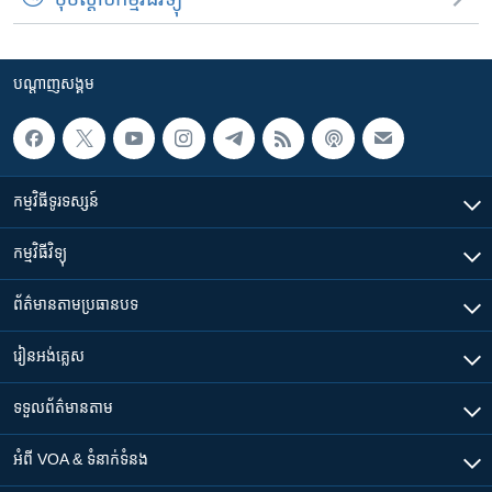
បណ្តាញ​សង្គម
កម្មវិធី​ទូរទស្សន៍
កម្មវិធី​វិទ្យុ
ព័ត៌មាន​តាមប្រធានបទ​
រៀន​​អង់គ្លេស
ទទួល​ព័ត៌មាន​តាម
អំពី​ VOA & ទំនាក់ទំនង