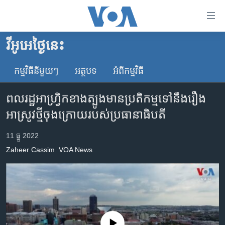
ភ្ជាប់​
ទៅ​
គេហទំព័រ​
វីអូអេថ្ងៃនេះ
កម្ពុជា
ទាក់ទង
រំលង​
កម្មវិធី​នីមួយៗ
អត្ថបទ​
អំពី​កម្មវិធី​
អន្តរជាតិ
និង​
អាមេរិក
ចូល​
ពលរដ្ឋ​អាហ្វ្រិក​ខាង​ត្បូង​មាន​ប្រតិកម្ម​ទៅ​នឹង​រឿង​
ទៅ​​
ចិន
អាស្រូវ​ថ្មី​ចុង​ក្រោយ​របស់​ប្រធានាធិបតី
ទំព័រ​
ហេឡូវីអូអេ
ព័ត៌មាន​​
11 ធ្នូ 2022
តែ​
កម្ពុជាច្នៃប្រតិដ្ឋ
Zaheer Cassim
VOA News
ម្តង
ព្រឹត្តិការណ៍ព័ត៌មាន
រំលង​
និង​
ទូរទស្សន៍ / វីដេអូ​
ចូល​
វិទ្យុ / ផតខាសថ៍
ទៅ​
ទំព័រ​
កម្មវិធីទាំងអស់
No media source currently available