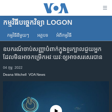
ភ្ជាប់​
ទៅ​
គេហទំព័រ​
កម្មវិធីបច្ចេកវិទ្យា LOGON
កម្ពុជា
ទាក់ទង
រំលង​
កម្មវិធី​នីមួយៗ
អត្ថបទ​
អំពី​កម្មវិធី​
អន្តរជាតិ
និង​
អាមេរិក
ចូល​
ឧបករណ៍​ចាប់​សញ្ញា​បំពាក់​ក្នុង​ខួរ​ក្បាល​ជួយ​អ្នក​
ទៅ​​
ចិន
ដែល​មិន​អាច​កម្រើក​អវៈយវៈ​ឲ្យ​អាច​សរសេរ​បាន
ទំព័រ​
ហេឡូវីអូអេ
ព័ត៌មាន​​
04 កុម្ភៈ 2022
តែ​
កម្ពុជាច្នៃប្រតិដ្ឋ
Deana Mitchell
VOA News
ម្តង
ព្រឹត្តិការណ៍ព័ត៌មាន
រំលង​
និង​
ទូរទស្សន៍ / វីដេអូ​
ចូល​
វិទ្យុ / ផតខាសថ៍
ទៅ​
ទំព័រ​
កម្មវិធីទាំងអស់
No media source currently available