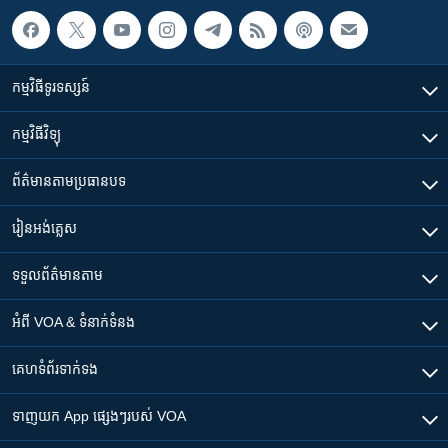
កម្មវិធី​ទូរទស្សន៍
កម្មវិធី​វិទ្យុ
ព័ត៌មាន​តាមប្រធានបទ​
រៀន​​អង់គ្លេស
ទទួល​ព័ត៌មាន​តាម
អំពី​ VOA & ទំនាក់ទំនង
គេហទំព័រ​​ទាក់ទង
ទាញយក​ App ផ្សេងៗ​របស់​ VOA