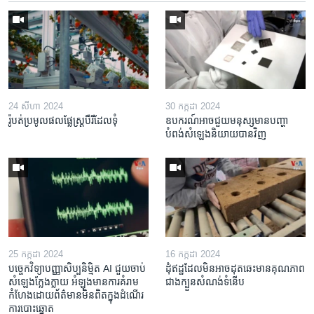
24 សីហា 2024
30 កក្កដា 2024
រ៉ូបត់​ប្រមូល​ផល​​ផ្លែស្ត្របឺរី​ដែល​ទុំ
ឧបករណ៍​អាច​ជួយ​មនុស្ស​មាន​បញ្ហា​
បំពង់​សំឡេង​និយាយ​បាន​វិញ
25 កក្កដា 2024
16 កក្កដា 2024
បច្ចេក​វិទ្យា​បញ្ញា​សិប្បនិម្មិត AI ជួយ​ចាប់​
ដុំឥដ្ឋ​ដែល​មិន​អាច​ដុត​ឆេះ​មាន​គុណភាព​
សំឡេង​ក្លែងក្លាយ អំឡុង​មាន​ការ​គំរាម​
ជាង​ក្បួន​សំណង់​ទំនើប
កំហែង​ដោយ​ព័ត៌មាន​មិនពិត​ក្នុង​ដំណើរ
ការ​បោះឆ្នោត