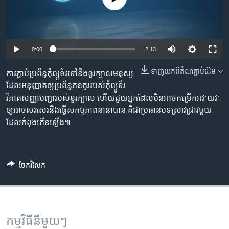
រចនា
សម្ព័ន្ធ​
Khmer English
រំលង​
និង​
បណ្តាញ​សង្គម
0:00
2:13
ចូល​
ទៅ​
ទាញ​យក​ពី​តំណភ្ជាប់​ដើម
ការ​ភ្ជាប់​ប្រព័ន្ធ​កុំព្យូទ័រ​ទៅ​នឹង​ខួរក្បាល​មនុស្ស
កាន់​
ដែល​អនុញ្ញាត​ឲ្យ​ប្រព័ន្ធ​គន់គូរ​របស់​កុំព្យូទ័រ​
ទំព័រ​
ភាសា
វិភាគ​សញ្ញា​បញ្ជា​របស់​ខួរក្បាល ហើយ​ជួយ​អ្នក​ដែល​មិន​អាច​កម្រើក​អវៈយវៈ​
ស្វែង​
ឲ្យ​អាច​សរសេរ​និង​ធ្វើ​សកម្មភាព​នានា​បាន គឺជា​ប្រធានបទ​ស្រាវជ្រាវ​មួយ​
រក
ដែល​កំពុង​កើនឡើង៕
ចែករំលែក
កម្មវិធី​នីមួយៗ