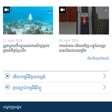
11 កក្កដា 2024
03 កក្កដា 2024
ដ្រូនក្រោមទឹកជួយដល់ការសិក្សាស្រាវ
កាមេរ៉ា​អាច«មើលឃើញ»​វត្ថុ​ដែលត្រូវ
ជ្រាវអំពីថ្មប៉ប្រះទឹក
បាន​បាំងដោយ​ជញ្ជាំង
មើល​វីដេអូ​ទាំង​អស់
មើល​កម្មវិធី​ទូរទស្សន៍
ចុចស្តាប់កម្មវិធីវិទ្យុ
បណ្តាញ​សង្គម