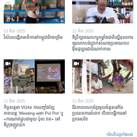
13 មីនា 2025
12 មីនា 2025
វិស័យ​បង្កើត​មាតិកា​នៅ​កម្ពុជា​រីក​ចម្រើន
ទីប្រឹក្សា​គណបក្ស​កម្លាំង​ជាតិ​ស្នើ​តុលាការ​
ឲ្យ​លោក​បង់ប្រាក់​សំណង​ប្រមាណ​១០​
ម៉ឺន​ដុល្លារ​ជា​ដំណាក់កាល
11 មីនា 2025
11 មីនា 2025
កិច្ចសន្ទនា VOA៖ ការ​បញ្ចាំង​ខ្សែ
ជីវភាពពលករខ្មែរមួយចំនួននៅតែ
ភាពយន្ត ‘Meeting with Pol Pot’ ឬ
ប្រឈមការលំបាក បើទោះធ្វើការនៅ
«ការណាត់ជួប​ជាមួយ​ ប៉ុល ពត» នៅ
ប្រទេសថៃ
ទីក្រុងញូវយ៉ក​
មើល​វីដេអូ​ទាំង​អស់