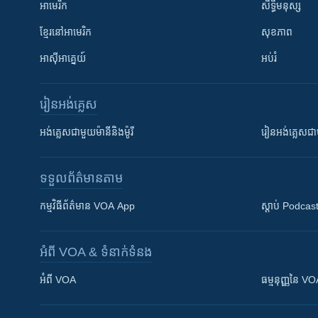
អាមេរិក
សិទ្ធិមនុស្ស
ខ្មែរ​នៅអាមេរិក
សុខភាព
អាស៊ីអាគ្នេយ៍
អប់រំ
រៀន​​អង់គ្លេស
អង់គ្លេស​ជាមួយ​ម៉ានី​និង​ម៉ូរី
រៀន​​​​​​អង់គ្លេ
ទទួល​ព័ត៌មាន​តាម
កម្មវិធី​ព័ត៌មាន VOA App
ស្តាប់ Podcas
អំពី​ VOA & ទំនាក់ទំនង
អំពី​ VOA
ធម្មនុញ្ញ​នៃ V