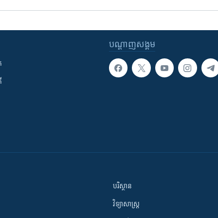
បណ្តាញ​សង្គម
ក
ី
បរិស្ថាន
វិទ្យាសាស្រ្ត