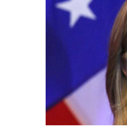
រចនា
សម្ព័ន្ធ​
រំលង​
និង​
ចូល​
ទៅ​
កាន់​
ទំព័រ​
ស្វែង​
រក