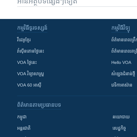
អានអត្ថបទផ្សេងៗទៀត
កម្មវិធី​ទូរទស្សន៍
កម្មវិធី​វិទ្យុ
វីដេអូ​ខ្មែរ
ព័ត៌មាន​ពេល​ព្រឹ
វ៉ាស៊ីនតោន​ថ្ងៃ​នេះ
ព័ត៌មាន​​ពេល​រាត្រ
VOA ថ្ងៃនេះ
Hello VOA
VOA ​វិទ្យាសាស្ត្រ
សំឡេង​ជំនាន់​ថ្មី
VOA 60 អាស៊ី
វេទិកា​អាស៊ាន
ព័ត៌មាន​តាមប្រធានបទ​
កម្ពុជា
នយោបាយ
អន្តរជាតិ
សេដ្ឋកិច្ច