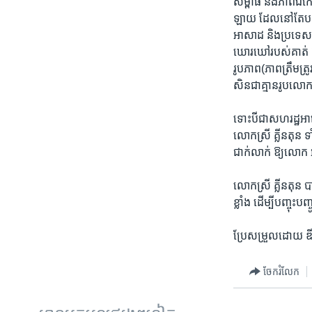
សម្ពាធ​ និង​ភាព​ឯកោ
ឡាយ​ ដែល​នៅ​តែ​បន្ត
អាសាដ​ និង​ប្រទេស​ទ
ឃោរ​ឃៅ​របស់​គាត់​ ឱ្យ
រូបភាព​(ភាព​ត្រឹម​ត្
សិន​ជា​គ្មាន​រូប​ល
ទោះ​បី​ជា​សហរដ្ឋ​អាម
លោក​ស្រី​ គ្លីនតុន​
ជាក់លាក់​ ឱ្យ​លោក​
លោក​ស្រី​ គ្លីនតុន​ ប
ខ្លាំង​ ដើម្បី​បញ្ចុះ
ប្រែ​សម្រួល​ដោយ​ ឌី
ចែករំលែក