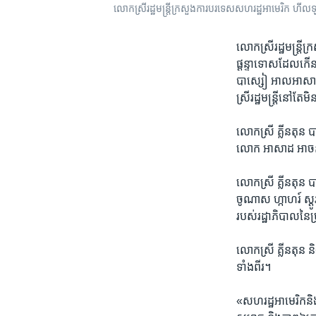
លោក​ស្រី​រដ្ឋមន្រ្តី​ក្រសួង​ការ​បរទេស​សហរដ្ឋ​អាមេរិក​ ហីលឡា
លោក​ស្រី​រដ្ឋមន្រ្តី
ផ្តន្ទា​ទោស​ដែល​កើ
បាស្សៀ​ អាលអាសាដ​ (B
ស្រី​រដ្ឋមន្រ្តី​នៅ​ត
លោក​ស្រី​ គ្លីនតុន​ 
លោក​ អាសាដ​ អាច​និ
លោក​ស្រី​ គ្លីនតុន​
ចូណាស​ ហ្កាហរ៍​ ស្តូរ
របស់​រដ្ឋាភិ​បាល​នៃ​
លោកស្រី​ គ្លីនតុន​ និង
ទាំង​ពីរ។
«សហរដ្ឋ​អាមេរិក​និង​បន