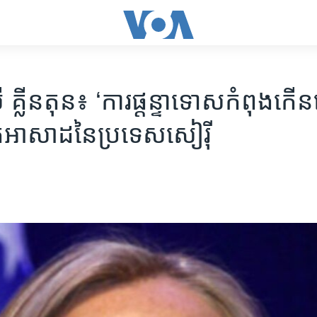
 គ្លីនតុន៖​ ‘ការ​ផ្តន្ទា​ទោស​កំពុង​កើ
អាសាដ​នៃ​ប្រទេស​សៀរ៉ី​