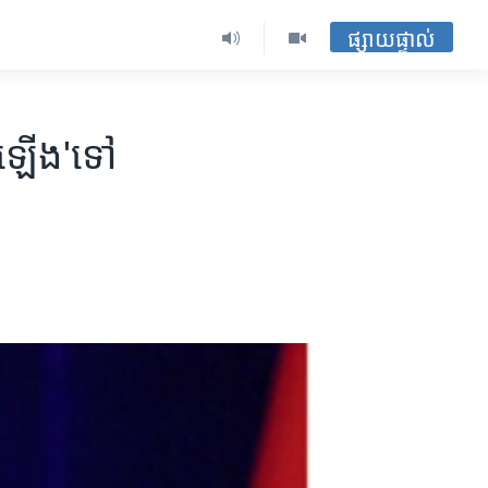
ផ្សាយផ្ទាល់
ន​ឡើង'​ទៅ​