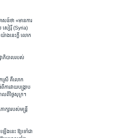
សាសន៍​ថា​ «មាន​ការ​
សៀរ៉ី​ (Syria)​
យ៉ាង​នេះ​ក្តី​ លោក​
ដ្ឋាភិបាល​របស់​
​ស្រី​ គឺ​លោក​
ី​ការ​វាយ​បង្រ្កាប​
ាលពី​ថ្ងៃ​សុក្រ។
ក្សា​របស់​មន្រ្តី​
ំ​ឡើង​នេះ​ ឱ្យ​ទៅ​ជា​