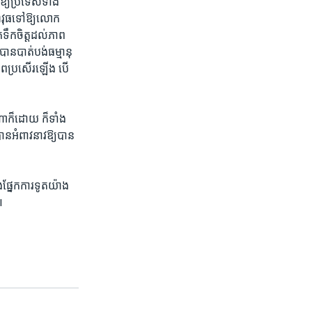
្យ​ប្រទេស​ទាំង​
ាវុធ​ទៅ​ឱ្យ​លោក​
ឹក​ចិត្ត​ដល់​ភាព​
បាន​បាត់​បង់​ធម្មានុ
ភាព​ប្រសើរ​ឡើង​ បើ​
ា​ក៏​ដោយ​ ក៏​ទាំង​
ន​អំពាវនាវ​ឱ្យ​បាន​
​ផ្នែក​ការ​ទូត​យ៉ាង​
៕