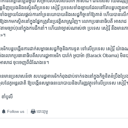
​កាន់តែ​ខ្លាំង​ឡើង​មួយ​ សម្រាប់​របប​របស់​លោក​ អាសាដ។​ ជា​ពិសេស​ យើង​ជំរុញ​ឱ
​ទិញ​ប្រេង​និង​ឧស្ម័ន​ពី​ប្រទេស​ សៀរ៉ី​ ប្រទេស​ទាំង​ឡាយ​ដែល​នៅ​តែ​បន្ត​បញ្ជូន​អ
ាំង​ឡាយ​ដែលផ្តល់​ការ​គាំ​ទ្រ​នយោបាយ​និង​សេដ្ឋ​កិច្ច​ទៅ​ឱ្យ​គាត់​ ហើយ​បាន​លើក​ទ
​ងាក​មក​ស្ថិត​នៅ​ក្នុង​ផ្នែ​ក​ត្រូវ​នៃ​ប្រវត្តិសាស្រ្ត​វិញ។​ លោក​ប្រធានាធិបតី​ អាសាដ​ 
រូវ​តាម​ច្បាប់)​នៅ​ក្នុង​ការ​ដឹកនាំ។​ ហើយ​វាច្បាស់​ណាស់​ថា​ ប្រទេស​ សៀរ៉ី នឹង​មាន​
ោក»។
េរិក​បន្ត​បង្កើន​ការ​ដាក់​សម្ពាធ​សេដ្ឋកិច្ច​និង​ការ​ទូត​ ទៅ​លើ​ប្រទេស​ សៀរ៉ី​ យ៉ាង​ណ
 ទាំង​លោក​ប្រធានាធិបតី​សហរដ្ឋ​អាមេរិក​ បារ៉ាក់​ អូបាម៉ា​ (Barack​ Obama)​ មិន​បា
 អាសាដ​ ចុះ​ចេញ​ពី​ដំណែង​ទេ។
ាន​មាន​ប្រសាសន៍​ថា​ សហរដ្ឋ​អាមេរិក​កំពុង​ជាប់​ទាក់​ទងនៅ​ក្នុង​កិច្ច​ខិត​ខំ​ប្រឹង​ប្រែង
​បញ្ចូល​ដែ​គូ​អន្តរជាតិ​ ឱ្យ​បង្កើន​សម្ពាធ​នយោបាយ​និង​ហិរញ្ញវត្ថុ​ទៅ​លើ​ប្រទេស​ សៀរ៉ី
 ខាំបូលី
Follow us
បោះពុម្ព