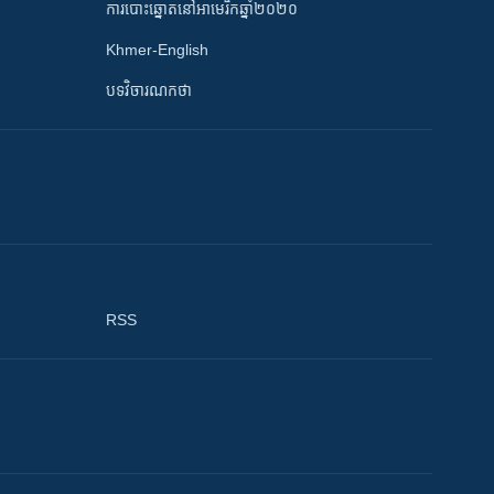
ការបោះឆ្នោតនៅអាមេរិកឆ្នាំ២០២០
Khmer-English
បទវិចារណកថា
RSS