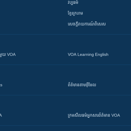
វប្បធម៌
ខ្មែរក្រហម
សេចក្តីរាយការណ៍ពិសេស
ស​​ជាមួយ VOA
VOA Learning English
ts
ព័ត៌មាន​តាម​អ៊ីមែល
OA
ក្រម​​​សីលធម៌​​​អ្នក​​​សារព័ត៌មាន VOA