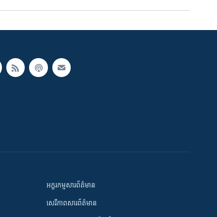
អក្ខរកម្មសារព័ត៌មាន
សេរីភាពសារព័ត៌មាន