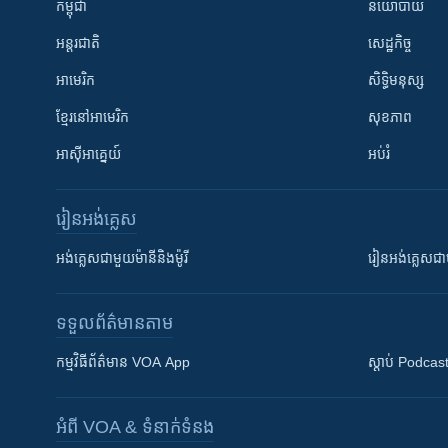
កម្ពុជា
នយោបាយ
អន្តរជាតិ
សេដ្ឋកិច្ច
អាមេរិក
សិទ្ធិមនុស្ស
ខ្មែរ​នៅអាមេរិក
សុខភាព
អាស៊ីអាគ្នេយ៍
អប់រំ
រៀន​​អង់គ្លេស
អង់គ្លេស​ជាមួយ​ម៉ានី​និង​ម៉ូរី
រៀន​​​​​​អង់គ្លេ
ទទួល​ព័ត៌មាន​តាម
កម្មវិធី​ព័ត៌មាន VOA App
ស្តាប់ Podcas
អំពី​ VOA & ទំនាក់ទំនង