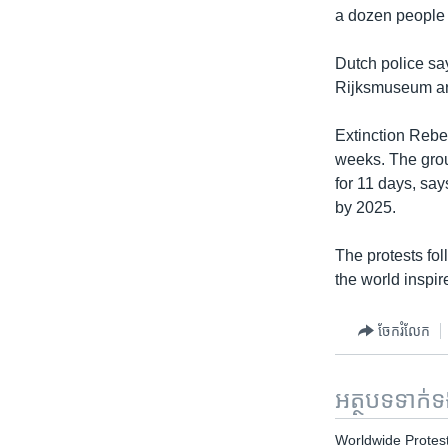
a dozen people w
Dutch police sa
Rijksmuseum art
Extinction Rebel
weeks. The group
for 11 days, say
by 2025.
The protests fol
the world inspi
ចែករំលែក
អត្ថបទ​ទាក់
Worldwide Protes