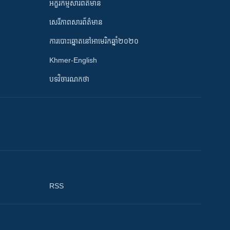
អក្ខរកម្មសារព័ត៌មាន
សេរីភាពសារព័ត៌មាន
ការបោះឆ្នោតនៅអាមេរិកឆ្នាំ២០២០
Khmer-English
បទវិចារណកថា
RSS