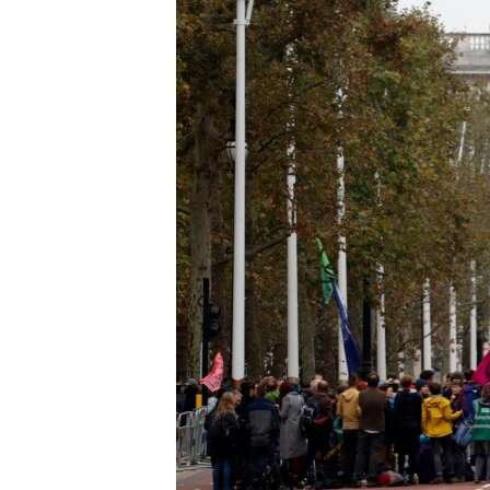
រចនា
សម្ព័ន្ធ​
រំលង​
និង​
ចូល​
ទៅ​
កាន់​
ទំព័រ​
ស្វែង​
រក