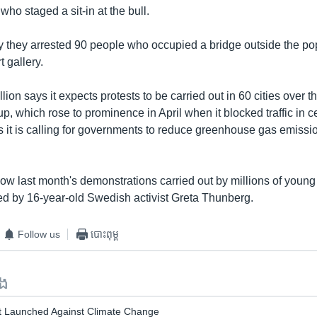
ho staged a sit-in at the bull.
y they arrested 90 people who occupied a bridge outside the po
 gallery.
lion says it expects protests to be carried out in 60 cities over t
, which rose to prominence in April when it blocked traffic in 
s it is calling for governments to reduce greenhouse gas emissio
low last month's demonstrations carried out by millions of youn
red by 16-year-old Swedish activist Greta Thunberg.
Follow us
បោះពុម្ព
ទង
t Launched Against Climate Change