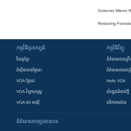
Guterres Warns W
Restoring Forests
កម្មវិធី​ទូរទស្សន៍
កម្មវិធី​វិទ្យុ
វីដេអូ​ខ្មែរ
ព័ត៌មាន​ពេល​ព្រឹ
វ៉ាស៊ីនតោន​ថ្ងៃ​នេះ
ព័ត៌មាន​​ពេល​រាត្រ
VOA ថ្ងៃនេះ
Hello VOA
VOA ​វិទ្យាសាស្ត្រ
សំឡេង​ជំនាន់​ថ្មី
VOA 60 អាស៊ី
វេទិកា​អាស៊ាន
ព័ត៌មាន​តាមប្រធានបទ​