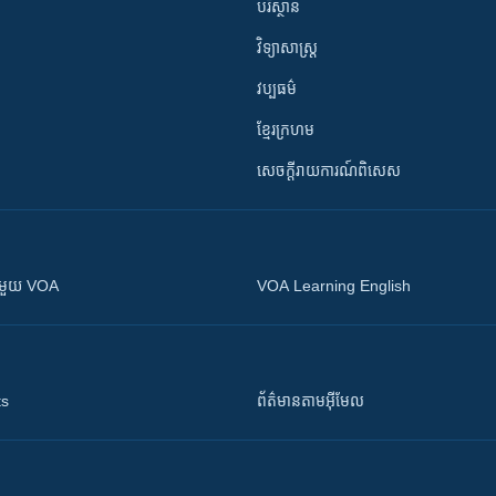
បរិស្ថាន
វិទ្យាសាស្រ្ត
វប្បធម៌
ខ្មែរក្រហម
សេចក្តីរាយការណ៍ពិសេស
ស​​ជាមួយ VOA
VOA Learning English
ts
ព័ត៌មាន​តាម​អ៊ីមែល