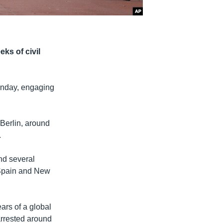
eks of civil
onday, engaging
Berlin, around
.
nd several
, Spain and New
ears of a global
rrested around