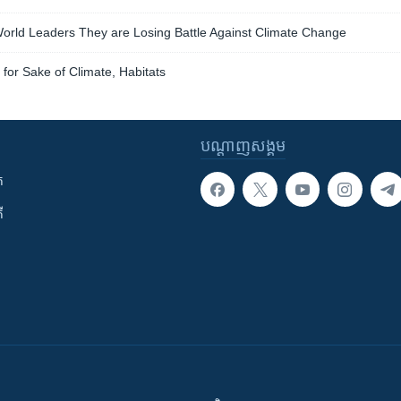
orld Leaders They are Losing Battle Against Climate Change
 for Sake of Climate, Habitats
បណ្តាញ​សង្គម
ក
ី