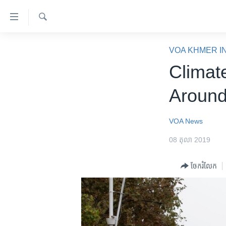
ភ្ជាប់​
ទៅ​
គេហទំព័រ​
ស្វែង​
កម្ពុជា
រក
VOA KHMER I
ទាក់ទង
អន្តរជាតិ
Climat
រំលង​
និង​
អាមេរិក
Around
ចូល​
ចិន
ទៅ​​
ទំព័រ​
ហេឡូវីអូអេ
VOA News
ព័ត៌មាន​​
កម្ពុជាច្នៃប្រតិដ្ឋ
08 តុលា 2019
តែ​
ម្តង
ព្រឹត្តិការណ៍ព័ត៌មាន
ចែករំលែក
រំលង​
ទូរទស្សន៍ / វីដេអូ​
និង​
ចូល​
វិទ្យុ / ផតខាសថ៍
ទៅ​
កម្មវិធីទាំងអស់
ទំព័រ​