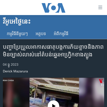
ភ្ជាប់​
ទៅ​
គេហទំព័រ​
វីអូអេថ្ងៃនេះ
កម្ពុជា
ទាក់ទង
រំលង​
កម្មវិធី​នីមួយៗ
អត្ថបទ​
អំពី​កម្មវិធី​
អន្តរជាតិ
និង​
អាមេរិក
ចូល​
បញ្ហាប្រែប្រួលអាកាសធាតុបង្កការភ័យខ្លាចនិងភាព
ទៅ​​
ចិន
មិនច្បាស់លាស់នៅតំបន់ឆ្នេរអាហ្វ្រិកខាងត្បូង
ទំព័រ​
ហេឡូវីអូអេ
ព័ត៌មាន​​
04 ធ្នូ 2023
តែ​
កម្ពុជាច្នៃប្រតិដ្ឋ
Derick Mazarura
ម្តង
ព្រឹត្តិការណ៍ព័ត៌មាន
រំលង​
និង​
ទូរទស្សន៍ / វីដេអូ​
ចូល​
វិទ្យុ / ផតខាសថ៍
ទៅ​
ទំព័រ​
កម្មវិធីទាំងអស់
No media source currently available