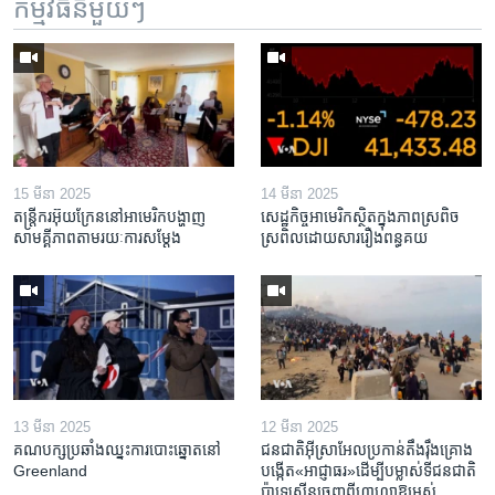
កម្មវិធី​នីមួយៗ
15 មីនា 2025
14 មីនា 2025
តន្ត្រីករ​អ៊ុយក្រែន​នៅ​អាមេរិក​បង្ហាញ​
សេដ្ឋកិច្ច​អាមេរិក​ស្ថិត​ក្នុង​ភាពស្រពិច
សាមគ្គីភាព​តាម​រយៈ​ការសម្តែង
ស្រពិល​ដោយសារ​រឿង​ពន្ធគយ
13 មីនា 2025
12 មីនា 2025
គណបក្ស​ប្រឆាំង​ឈ្នះ​ការបោះឆ្នោត​នៅ
ជនជាតិ​អ៊ីស្រាអែល​ប្រកាន់​តឹងរ៉ឹង​គ្រោង​
Greenland
បង្កើត​«អាជ្ញាធរ‍»​ដើម្បី​បម្លាស់​ទី​ជនជាតិ​
ប៉ាឡេស្ទីន​ចេញពី​ហ្កាហ្សា​ឱ្យ​អស់