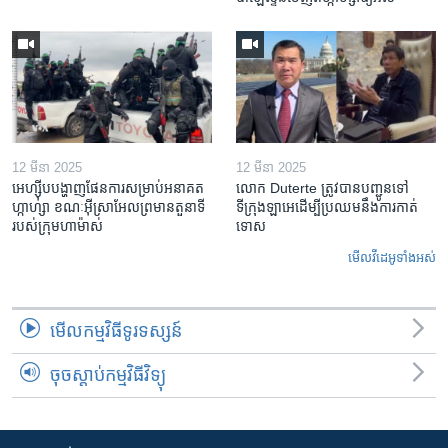
12 មីនា 2025
12 មីនា 2025
អេហ្ស៊ីប​បង្ហាញ​ផែនការ​សម្រាប់​អនាគត​
លោក Duterte ត្រូវ​បាន​បញ្ជូនទៅ
ហ្កាហ្សា ខណៈ​អ៊ីស្រាអែល​ព្រមាន​តួនាទី​
ទីក្រុងឡាអេ​ដើម្បី​ប្រឈម​នឹង​ការកាត់
របស់​ក្រុម​ហាម៉ាស់
ទោស
មើល​វីដេអូ​ទាំង​អស់
មើល​កម្មវិធី​ទូរទស្សន៍
ចុចស្តាប់កម្មវិធីវិទ្យុ