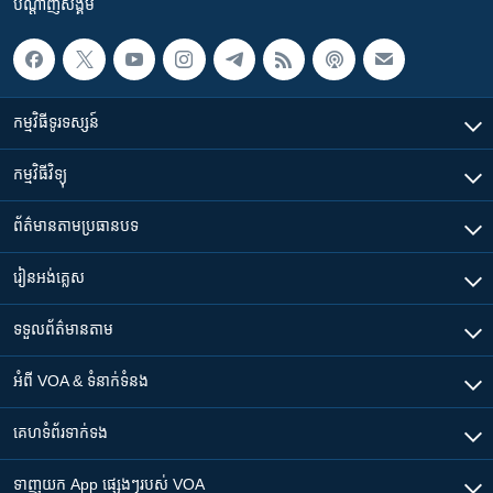
បណ្តាញ​សង្គម
កម្មវិធី​ទូរទស្សន៍
កម្មវិធី​វិទ្យុ
ព័ត៌មាន​តាមប្រធានបទ​
រៀន​​អង់គ្លេស
ទទួល​ព័ត៌មាន​តាម
អំពី​ VOA & ទំនាក់ទំនង
គេហទំព័រ​​ទាក់ទង
ទាញយក​ App ផ្សេងៗ​របស់​ VOA