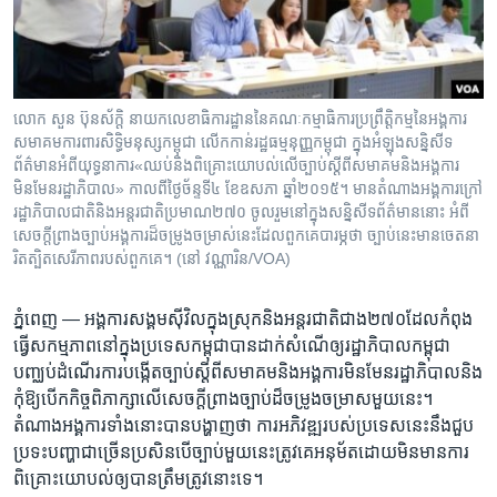
រចនា
សម្ព័ន្ធ​
Khmer English
រំលង​
និង​
បណ្តាញ​សង្គម
ចូល​
លោក ​សួន ប៊ុនស័ក្តិ​ នាយក​លេខាធិការដ្ឋាន​នៃ​គណៈកម្មាធិការ​ប្រព្រឹត្តិកម្ម​នៃ​អង្គការ​
ទៅ​
សមាគមការពារ​សិទ្ធិ​មនុស្ស​កម្ពុជា ​លើក​កាន់​រដ្ឋធម្មនុញ្ញ​កម្ពុជា​ ក្នុង​អំឡុង​​​សន្និសីទ​​
កាន់​
ព័ត៌មាន​អំពី​យុទ្ធនាការ​​«ឈប់​និង​ពិគ្រោះ​យោបល់​លើ​ច្បាប់​​ស្តី​ពី​សមាគម​និង​អង្គការ​
មិនមែន​រដ្ឋាភិ​បាល» កាល​ពី​ថ្ងៃ​ច័ន្ទ​ទី​៤ ខែ​ឧសភា ឆ្នាំ​២០១៥។ មាន​តំណាង​អង្គការ​ក្រៅ​
ទំព័រ​
ភាសា
រដ្ឋាភិបាល​ជាតិ​និង​អន្តរជាតិ​ប្រមាណ​២៧០ ចូល​រួម​នៅ​ក្នុង​សន្និសីទ​ព័ត៌មាន​នោះ អំពី​
ស្វែង​
សេចក្តី​ព្រាង​ច្បាប់​អង្គការ​ដ៏​ចម្រូងចម្រាស់​នេះ​ដែល​ពួក​គេ​​បារម្ភ​ថា ច្បាប់​នេះ​មាន​ចេតនា​​
រក
រិតត្បិត​សេរីភាព​របស់​ពួក​គេ។ (នៅ វណ្ណារិន/VOA)
ភ្នំពេញ —
អង្គការ​សង្គមស៊ីវិល​ក្នុង​ស្រុក​និង​អន្តរជាតិ​ជាង​២៧០​ដែល​កំពុង​
ធ្វើ​សកម្មភាព​នៅ​ក្នុង​ប្រទេស​កម្ពុជា​បាន​ដាក់​សំណើ​ឲ្យ​រដ្ឋាភិបាល​កម្ពុជា​
បញ្ឈប់​ដំណើរការបង្កើត​ច្បាប់​ស្តី​ពី​សមាគម​និង​អង្គការ​មិន​មែន​រដ្ឋាភិបាល​និង
កុំ​ឱ្យ​បើក​កិច្ច​ពិភាក្សា​លើ​សេចក្តី​ព្រាង​ច្បាប់​ដ៏​ចម្រូងចម្រាសមួយ​នេះ។
តំណាង​អង្គការ​ទាំង​នោះ​បាន​បង្ហាញ​ថា​ ការ​អភិវឌ្ឍ​របស់​ប្រទេស​នេះ​នឹង​ជួប​
ប្រទះ​បញ្ហា​ជា​ច្រើន​ប្រសិន​បើ​ច្បាប់​មួយ​នេះ​ត្រូវគេ​អនុម័ត​ដោយ​មិន​មាន​ការ​
ពិគ្រោះ​យោបល់​ឲ្យ​បាន​ត្រឹមត្រូវ​នោះ​ទេ។