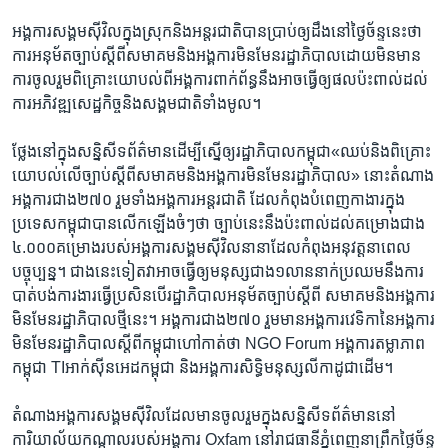
អង្គការ​សង្គម​ស៊ីវិល​ក្នុង​ស្រុក​និង​អន្តរជាតិ​បាន​ប្រាប់​ឲ្យ​ដឹង​នៅថ្ងៃ​ច័ន្ទ​នេះ​ថា​
ការ​អនុម័ត​ច្បាប់​ស្តី​ពី​សមាគម​និង​អង្គការ​មិន​មែន​រដ្ឋាភិបាល​ដោយ​មិនមាន​
ការ​ចូលរួម​ពិគ្រោះ​យោបល់ពី​អង្គការ​ពាក់ព័ន្ធ​នឹងអាច​ធ្វើ​ឲ្យ​ផល​ប៉ះពាល់​ដល់​
ការ​អភិវឌ្ឍ​សេដ្ឋកិច្ច​និង​សង្គម​ជាតិ​ទាំងមូល។​
ថ្លែង​នៅ​ក្នុង​សន្និសីទ​ព័ត៌មាន​ដើម្បី​ស្នើ​ឲ្យ​រដ្ឋាភិបាល​កម្ពុជា​«ឈប់​និង​ពិគ្រោះ​
យោបល់​លើច្បាប់ស្តីពី​សមាគម​និង​អង្គការ​មិនមែន​រដ្ឋាភិ​បាល»​ នោះ​តំណាង​
អង្គការ​ជាង​២៧០ រួម​ទាំង​អង្គការ​អន្តរ​ជាតិ​ ដែល​កំពុង​បំពេញ​កាងារ​ក្នុង​
ប្រទេស​កម្ពុជា​បានលើក​ឡើង​ចំៗ​ថា​ ច្បាប់​នេះ​នឹង​ប៉ះពាល់ដល់​គម្រោង​ជាង​
៤.០០០​គម្រោង​របស់​អង្គការ​សង្គម​ស៊ីវិល​នានា​ដែល​កំពុង​អនុវត្ត​នា​ពេល​
បច្ចុប្បន្ន។​ ជាង​នេះ​ទៀត​វា​អាច​ធ្វើ​ឲ្យ​មនុស្ស​ជាង​១​លាន​នាក់​ប្រឈម​នឹង​ការ​
បាត់​បង់​ការងារ​ធ្វើ​ប្រសិន​បើ​រដ្ឋាភិបាល​អនុម័ត​ច្បាប់​ស្តី​ពី​ សមាគម​និង​អង្គការ​
មិនមែន​រដ្ឋាភិបាលថ្មី​នេះ។​ អង្គការ​ជាង​២៧០​ រួមមាន​អង្គការ​វេទិកា​នៃ​អង្គការ​
មិនមែន​រដ្ឋាភិបាល​ស្តី​ពី​កម្ពុជា​ហៅ​កាត់ថា​ NGO Forum​ អង្គការ​តម្លាភាព​
កម្ពុជា​ TI​អាក់​ស៊ីន​អេដ​កម្ពុជា​ និង​អង្គការ​សិទ្ធិ​មនុស្ស​លីកាដូ​ជា​ដើម។​
​តំណាង​អង្គការ​សង្គម​ស៊ីវិល​ដែល​មាន​ចូល​រួម​ក្នុង​សន្និសីទ​ព័ត៌មាន​នៅ​
ការិយាល័យ​កណ្តាល​របស់​អង្គការ​ Oxfam​ នៅរាជធានី​ភ្នំពេញ​នា​ព្រឹក​ថ្ងៃច័ន្ទ​