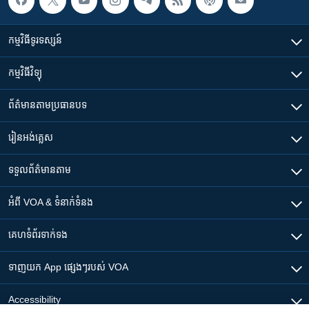
កម្មវិធី​ទូរទស្សន៍
កម្មវិធី​វិទ្យុ
ព័ត៌មាន​តាមប្រធានបទ​
រៀន​​អង់គ្លេស
ទទួល​ព័ត៌មាន​តាម
អំពី​ VOA & ទំនាក់ទំនង
គេហទំព័រ​​ទាក់ទង
ទាញយក​ App ផ្សេងៗ​របស់​ VOA
Accessibility