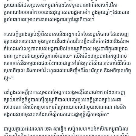
ប្រយោជន៍​ដែល​ប្រទេស​កម្ពុជា​កំពុង​តែ​ទទួល​បាន​ជា​ពិសេស​គឺ​ថវិកា​
ប្រមាណ​៦០០​ទៅ​៧០០​លាន​ដុល្លារ​សហរដ្ឋ​អាមេរិក​ ក្នុង​មួយ​ឆ្នាំៗ​ដែល​បាន​
ផ្តល់​ដោយ​គម្រោង​នានា​របស់​អង្គការ​ក្រៅ​រដ្ឋាភិបាល។​
«សេចក្តី​ព្រាងច្បាប់​ស្តី​ពី​សមាគម​និង​អង្គការ​មិន​មែន​រដ្ឋាភិបាល​ ដែល​ចេញ​
ផ្សាយ​ជា​សាធារណៈ​ចុង​ក្រោយ​នឹង​ដាក់​ការ​រឹត​បន្តឹង​លើ​ថវិកា​ដែល​និង​គំរាម
កំហែង​ដល់​លទ្ធភាព​របស់​អង្គការ​មិនមែន​រដ្ឋាភិបាល​ អន្តរជាតិ​ក្នុង​គម្រោង​
នានា​ ប្រកប​ដោយ​ប្រសិទ្ធភាព​ចំណាយ។​ យើង​រំពឹង​ថា​ប្រជាជន​កម្ពុជា​រាប់​
លាន​នាក់​នឹង​ទទួលរងផល​ប៉ះពាល់​ជា​ទូទៅ​ទាំង​គ្រប់​វិស័យ​ រាប់​ចាប់​ពី​វិស័យ​
សុខា​ភិបាល ​និង​ការ​អប់រំ​ រហូត​ដល់​របរ​ចិញ្ចឹម​ជីវិត​ បរិស្ថាន ​និង​អភិបាលកិច្ច​
ល្អ»។​
នៅ​ក្នុង​សេចក្តី​ប្រកាស​រួម​របស់​អង្គការ​សង្គមស៊ីវិល​ជាង​២៧០​ដែល​ចេញ
ផ្សាយ​នៅ​ថ្ងៃ​ច័ន្ទ​បាន​ស្នើ​ឲ្យ​រដ្ឋាភិបាល​បញ្ចេញ​សេចក្តី​ព្រាងច្បាប់​នេះ​ជា​
សាធារណៈ​និង​បើក​ឲ្យ​មាន​ការ​ពិគ្រោះ​យោបល់​ជាមួយ​សាធារណៈ​ជន​និង​
អង្គការ​នានា​មុនពេល​ដែល​ទីស្តី​ការ​គណៈរដ្ឋមន្ត្រី​ធ្វើ​កា​អនុម័ត។​
​ជា​មួយគ្នា​នេះ​ដែរ​លោក​ ថេង សាវឿន​ សម្ព័ន​សហគមន៍​កសិករ​កម្ពុជា​ដែល​