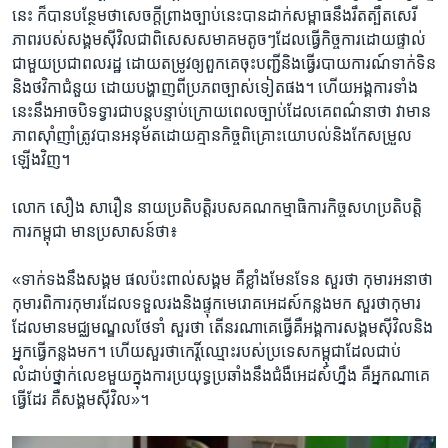
នេះ​ ក៏​បាន​បន្ថែម​ថា​សេចក្តី​ព្រាង​ច្បាប់​នេះ​បាន​ដាក់​សម្ពាធ​នឹង​រឹតត្បឹត​សេរី
ភាព​របស់​សង្គម​ស៊ីវិល​ជា​ពិសេស​សមាគមតូចៗ​ដែល​ធ្វើ​កិច្ចការ​ដោយផ្ទាល់​
ជា​មួយ​ប្រជាពល​រដ្ឋ​ ដោយ​តម្រូវ​ឲ្យ​ពួក​គេ​ចុះបញ្ជី​និង​ធ្វើ​របាយការណ៍​ទាក់ទិន​
និង​ថវិកា​ជំនួយ ដោយ​បង្ហាញ​ពីប្រភព​ច្បាស់​ទៀតផង។​ ហើយ​អង្គការ​ទាំង​
នេះ​នឹង​អាច​បិទទ្វារ​ជា​បន្តបន្ទាប់​ក្រោយ​ពេល​ច្បាប់​ដែល​គេ​ពណ៌នា​ថា ​វា​មាន​
ភាព​ស៊ាំញាំ​ត្រូវ​បាន​អនុម័ត​ដោយ​គ្មាន​កិច្ច​ពិគ្រោះ​យោបល់និង​កែ​សម្រួល​
ឡើង​វិញ។
លោក​ សឿង​ សារឿន​ នាយ​ប្រតិបត្តិរបស​គណកម្មាធិការ​កិច្ច​សហប្រតិបត្តិ
ការ​កម្ពុជា មាន​ប្រសាសន៍​ថា៖
«ទាក់ទង​នឹង​សង្គម​ ផល​ប៉ះពាល់​សង្គម គឺ​ខ្លាំង​មែន​ទែន​ សួរ​ថា ​កុមារ​អនាថា​
កុមារ​ពិការ​កុមារ​ដែល​ទទួល​រង​និង​ផ្ទុក​មេរោគ​អេដស៍​កន្លង​មក​ សួរ​ថា​កុមារ​
ដែល​មាន​មជ្ឈមណ្ឌល​ថែទាំ​ សួរ​ថា​ តើ​នរណា​គេ​ធ្វើ​គឺ​អង្គការ​សង្គម​ស៊ីវិល​និង​
អ្នក​ធ្វើ​កន្លង​មក។​ ហើយ​សួរ​ថា​កេរ្តិ៍​ឈ្មោះ​របស់​ប្រទេស​កម្ពុជា​ដែល​ជាប់​
លំដាប់​ថ្នាក់​លេខ​មួយ​ក្នុង​ការ​ប្រយុទ្ធ​ប្រឆាំង​នឹង​ជំងឺ​អេដស៍​ហ្នឹង ​គឺ​អ្នក​ណា​គេ​
ធ្វើ​ដែរ​ គឺ​សង្គម​ស៊ីវិល»។​