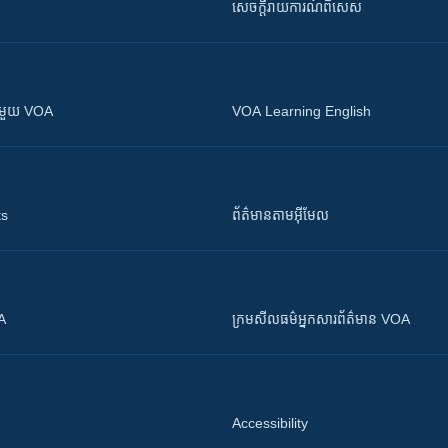
សេចក្តីរាយការណ៍ពិសេស
ស​​ជាមួយ VOA
VOA Learning English
ts
ព័ត៌មាន​តាម​អ៊ីមែល
OA
ក្រម​​​សីលធម៌​​​អ្នក​​​សារព័ត៌មាន VOA
Accessibility