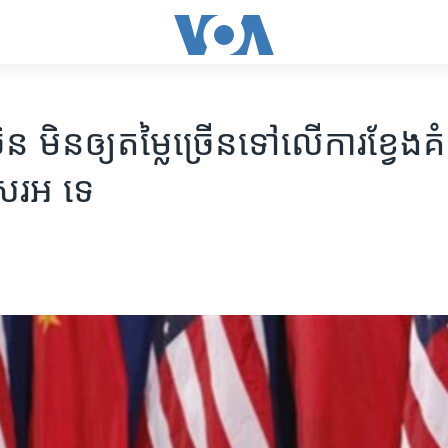
​ មិន​ឲ្យ​តម្លៃ​ច្រើន​ទៅ​លើ​ការ​ខ្វែង​គំន
សរអ​ ទេ