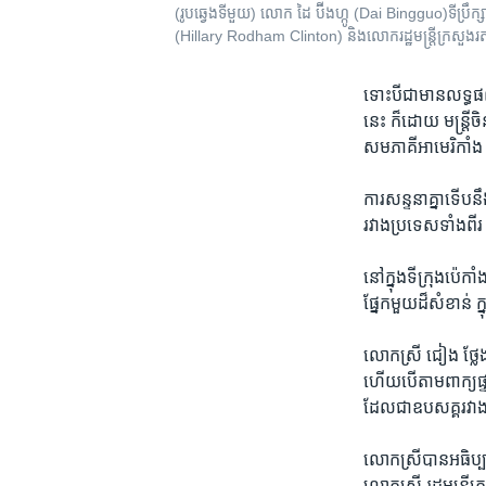
(រូបឆ្វេងទីមួយ) លោក ដៃ ប៊ីងហ្កូ (Dai Bingguo)ទីប្រឹក
(Hillary Rodham Clinton) និង​លោករដ្ឋមន្រ្តីក្រសួងរ
ទោះ​បី​ជា​មាន​លទ្ធផល​ដ
នេះ ក៏​ដោយ​ មន្ដ្រី​ច
សមភាគី​អាមេរិកាំង
ការ​សន្ទនា​គ្នា​ទើប​នឹ
រវាង​ប្រទេស​ទាំង​ពីរ​ 
នៅ​ក្នុង​ទី​ក្រុង​ប៉េ
ផ្នែក​មួយ​ដ៏​សំខាន់​ ក
លោក​ស្រី ​ជៀង ​ថ្លែ
ហើយ​បើ​តាម​ពាក្យ​ផ្ទ
ដែល​ជា​ឧបសគ្គ​រវាង
លោក​ស្រី​បាន​អធិប្
លោក​ស្រី​ រដ្ឋមន្ដ្រ