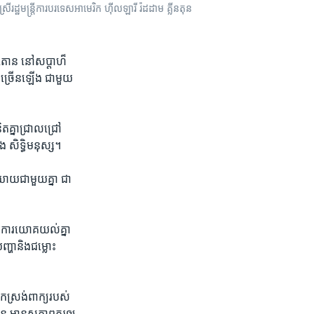
ដ្ឋមន្រ្តីការបរទេសអាមេរិក​ ហ៊ីលឡារី រ៉ដដាម គ្លីនតុន
៊ីនតោន​ នៅ​សប្ដាហ៏​
ាន់​ច្រើន​ឡើង​ ជាមួយ​
ិត​គ្នា​ជ្រាលជ្រៅ​
និង​ សិទ្ធិមនុស្ស។
យាយ​ជា​មួយ​គ្នា​ ជា​
ួយ​ការ​យោគយល់គ្នា​
្ហា​និង​ជម្លោះ ​
ស្រង់​ពាក្យ​របស់​
ន​ មាន​សភាព​គួរ​ឲ្យ​