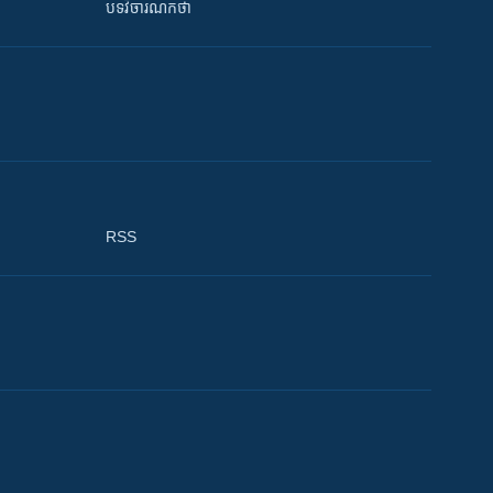
បទវិចារណកថា
RSS