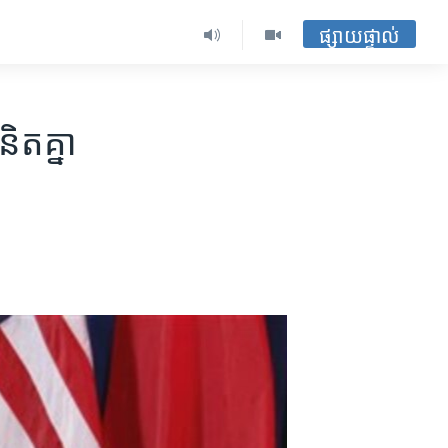
ផ្សាយផ្ទាល់
ិត​គ្នា​