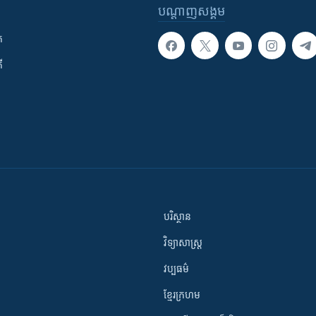
បណ្តាញ​សង្គម
ក
ី
បរិស្ថាន
វិទ្យាសាស្រ្ត
វប្បធម៌
ខ្មែរក្រហម