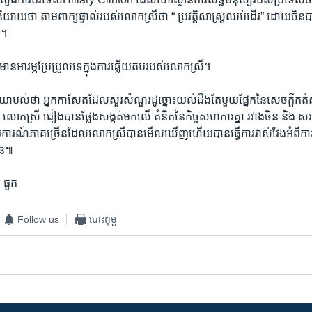
​ថា តាម​ពាក្យ​ផ្ទាល់​របស់​លោក​ស្រី​ថា​ “ ប្រវត្ដិសាស្រ្ដ​ឈប់​ដើរ”​ ដោយ​ចិន​បាន​
 ។
ាន​អារម្ភ​ប្រែប្រួល​ទេ​ក្នុង​ការ​ឆ្លើយ​តប​របស់​លោក​ស្រី។
យោបល់​ថា ​អ្នក​កាសែត​ដែល​សួរ​សំណួរ​ដូច្នោះ​យល់​ដឹង​តែ​មួយ​ផ្នែក​នៃ​សេចក្ដី​កត
ិនតិន។ ​លោក​ស្រី ​ជៀង​បាន​ថ្លែងសង្កត់​មក​លើ ​គំនិត​នៃ​កិច្ច​សហការ​គ្នា​ រវាង​ចិន​ និង​ 
យការណ៍​ភាគ​ច្រើន​ដែល​លោក​ស្រី​បាន​មើល​ឃើញ​ហើយ​បាន​ធ្វើ​ការ​វាស់វែង​អំពី​ការច
មាន៕
​ ធួក
Follow us
បោះពុម្ព