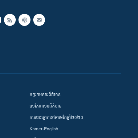
អក្ខរកម្មសារព័ត៌មាន
សេរីភាពសារព័ត៌មាន
ការបោះឆ្នោតនៅអាមេរិកឆ្នាំ២០២០
Khmer-English