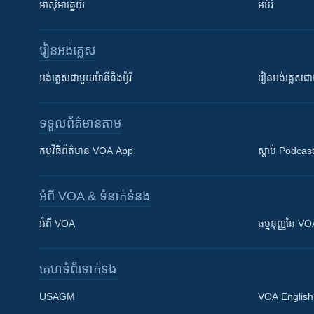
អាស៊ីអាគ្នេយ៍
អប់រំ
រៀន​​អង់គ្លេស
អង់គ្លេស​ជាមួយ​ម៉ានី​និង​ម៉ូរី
រៀន​​​​​​អង់គ្លេ
ទទួល​ព័ត៌មាន​តាម
កម្មវិធី​ព័ត៌មាន VOA App
ស្តាប់ Podcas
អំពី​ VOA & ទំនាក់ទំនង
អំពី​ VOA
ធម្មនុញ្ញ​នៃ V
គេហទំព័រ​​ទាក់ទង
USAGM
VOA English