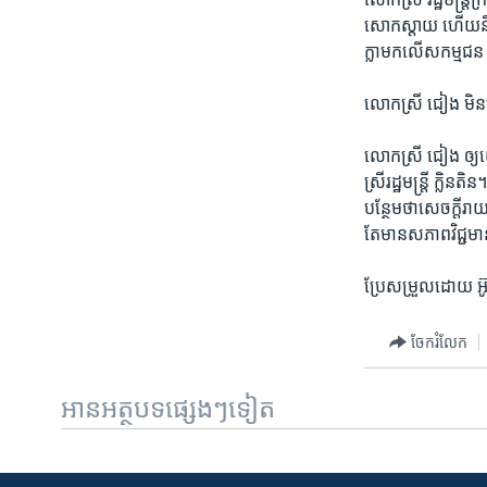
សោក​ស្ដាយ​ ហើយ​និយាយ
ក្លា​មក​លើ​សកម្មជន
លោក​ស្រី​ ជៀង​ មិន​ម
លោក​ស្រី​ ជៀង​ ឲ្យ​
ស្រី​រដ្ឋមន្ដ្រី ​ក្ល
បន្ថែម​ថាសេចក្ដី​រា
តែ​មាន​សភាព​វិជ្ជ
ប្រែ​សម្រួល​ដោយ​ អ៊ូ
ចែករំលែក
អានអត្ថបទផ្សេងៗទៀត