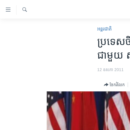
ភ្ជាប់​
ទៅ​
គេហទំព័រ​
ស្វែង​
កម្ពុជា
រក
អន្តរជាតិ
ទាក់ទង
អន្តរជាតិ
ប្រទេស​ចិន
រំលង​
និង​
អាមេរិក
ជា​មួយ​ 
ចូល​
ចិន
ទៅ​​
ទំព័រ​
ហេឡូវីអូអេ
12 ឧសភា 2011
ព័ត៌មាន​​
កម្ពុជាច្នៃប្រតិដ្ឋ
តែ​
ចែករំលែក
ម្តង
ព្រឹត្តិការណ៍ព័ត៌មាន
រំលង​
ទូរទស្សន៍ / វីដេអូ​
និង​
ចូល​
វិទ្យុ / ផតខាសថ៍
ទៅ​
កម្មវិធីទាំងអស់
ទំព័រ​