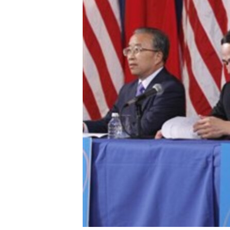
រចនា
សម្ព័ន្ធ​
រំលង​
និង​
ចូល​
ទៅ​
កាន់​
ទំព័រ​
ស្វែង​
រក