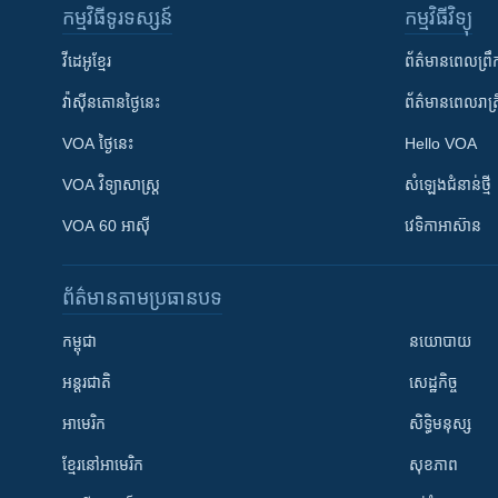
កម្មវិធី​ទូរទស្សន៍
កម្មវិធី​វិទ្យុ
វីដេអូ​ខ្មែរ
ព័ត៌មាន​ពេល​ព្រឹ
វ៉ាស៊ីនតោន​ថ្ងៃ​នេះ
ព័ត៌មាន​​ពេល​រាត្រ
VOA ថ្ងៃនេះ
Hello VOA
VOA ​វិទ្យាសាស្ត្រ
សំឡេង​ជំនាន់​ថ្មី
VOA 60 អាស៊ី
វេទិកា​អាស៊ាន
ព័ត៌មាន​តាមប្រធានបទ​
កម្ពុជា
នយោបាយ
អន្តរជាតិ
សេដ្ឋកិច្ច
អាមេរិក
សិទ្ធិមនុស្ស
ខ្មែរ​នៅអាមេរិក
សុខភាព