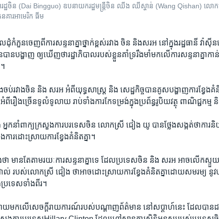
្សា​រដ្ឋចិន (Dai Bingguo) ឧបនាយករដ្ឋមន្រ្តីចិន ឈីង ឈីស្ហាន់ (Wang Qishan) លោកស្រី​រ
តនគារអាមេរិក ធីម
ុំ​កំភួន​ចេញ​ពី​ការ​សន្ទនា​គ្នា​ថ្នាក់​ខ្ពស់​រវាង​ ចិន​ និង​សរអ នៅ​ក្នុង​រដ្ឋធានី​ វ៉ាស
ិន​បាន​បង្ហាញ​ ឲ្យ​ឃើញ​ថា​រដ្ឋាភិបាល​របស់​ខ្លួន​គាំ​ទ្រ​រឹង​មាំ​មក​លើ​ការ​សន្ទនា​គ្នា​ក
 ។
ង​ចប់​រវាង​ចិន​ និង​ សរអ​ អំពី​យុទ្ធសាស្រ្ដ ​និង​ សេដ្ឋកិច្ច​បាន​គូស​បង្ហាញ​ការ​ខ្វែង​គំន
អំពី​រឿង​ច្រើន​ទូលំ​ទូលាយ រាប់​ទាំង​ការ​កែ​ទម្រង់​ក្នុង​ប្រព័ន្ធ​រូបិយវត្ថុ ពាណិជ្ជកម្ម​ 
កាំង​ អ្នក​នាំ​ពាក្យ​ក្រសួង​ការ​បរទេស​ចិន​ លោក​ស្រី ​ជៀង​ យូ ​បាន​ថ្លែង​សង្កត់​ថា​ការ​និ
្នុង​ការ​ដោះស្រាយ​ការ​ខ្វែង​គំនិត​គ្នា។
ង​ថា​ មាន​តែ​តាម​រយៈ​ការ​សន្ទនា​គ្នា​ទេ ​ដែល​ប្រទេស​ចិន​ និង​ សរអ អាចលើក​ស្ទ
ាល់​ របស់​លោក​ស្រី​ ជៀង​ ថា​អាច​ដោះ​ស្រាយ​ការ​ខ្វែង​គំនិត​គ្នា​ដោយ​សមរម្យ​ នូវ​បញ
​ប្រទេស​ទាំង​ពីរ។
បាយ​មក​លើ​សេចក្ដីរាយការណ៍​របស់​បណ្ដាញ​ព័ត៌មាន ​នៅ​សប្ដាហ៍​នេះ​ ដែល​បាន​ដក​
ី​ក្រសួង​ការបរទេស​Hillary​ Clinton​ ដែល​ហៅ​ស្ថានការ​សិទ្ធិ​មនុស្ស​របស់​ប្រទេស​ចិ