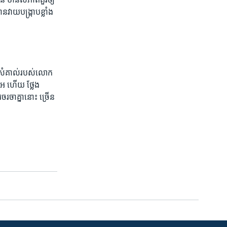
វាយ​បង្រ្កាប​ខ្លាំង
់​សំគាល់​របស់​លោក​
សរអ​ ហើយ ​ថ្លែង​
រចាគ្នា​នោះ​ ច្រើន​