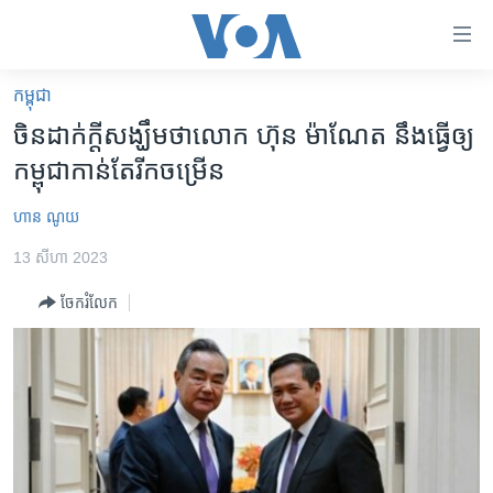
ភ្ជាប់​
ទៅ​
គេហទំព័រ​
កម្ពុជា
កម្ពុជា
ទាក់ទង
ចិន​ដាក់ក្តី​សង្ឃឹមថាលោក ហ៊ុន ម៉ាណែត នឹង​ធ្វើ​ឲ្យ​
រំលង​
អន្តរជាតិ
កម្ពុជា​កាន់​តែ​រីក​ចម្រើន
និង​
អាមេរិក
ចូល​
ហាន ណូយ
ទៅ​​
ចិន
ទំព័រ​
13 សីហា 2023
ហេឡូវីអូអេ
ព័ត៌មាន​​
ចែករំលែក
តែ​
កម្ពុជាច្នៃប្រតិដ្ឋ
ម្តង
ព្រឹត្តិការណ៍ព័ត៌មាន
រំលង​
និង​
ទូរទស្សន៍ / វីដេអូ​
ចូល​
វិទ្យុ / ផតខាសថ៍
ទៅ​
ទំព័រ​
កម្មវិធីទាំងអស់