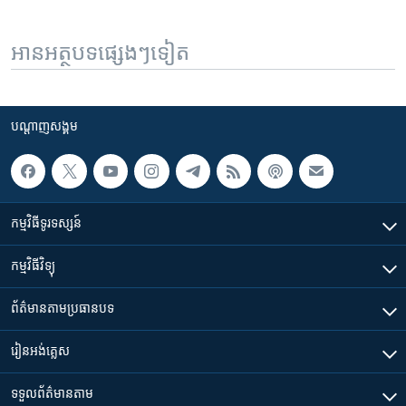
អានអត្ថបទផ្សេងៗទៀត
បណ្តាញ​សង្គម
កម្មវិធី​ទូរទស្សន៍
កម្មវិធី​វិទ្យុ
ព័ត៌មាន​តាមប្រធានបទ​
រៀន​​អង់គ្លេស
ទទួល​ព័ត៌មាន​តាម