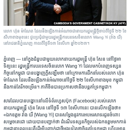
រចនា
សម្ព័ន្ធ​
Khmer English
រំលង​
និង​
បណ្តាញ​សង្គម
ចូល​
លោក ហ៊ុន ម៉ាណែត ដែល​នឹង​ឡើង​កាន់​អំណាច​ជា​នាយករដ្ឋមន្ត្រី​ថ្មី​ចាប់​ពី​ថ្ងៃ​ទី ២២ ខែ​
ទៅ​
សីហា​ខាង​មុខ​នេះ ជួប​ប្រជុំ​ជាមួយរដ្ឋមន្ត្រី​ការ​បរទេស​ចិន​លោក Wang Yi (វ៉ាង យី)
កាន់​
នៅ​រាជធានី​ភ្នំណេញ កាល​ពី​ថ្ងៃ​ទី​១៣ ខែ​សីហា ឆ្នាំ​២០២៣។
ទំព័រ​
ភាសា
ស្វែង​
ភ្នំពេញ —
នៅ​ក្នុង​ជំនួប​ជាមួយ​លោក​នាយករដ្ឋមន្ត្រី ហ៊ុន សែន នៅ​ថ្ងៃ​អា
រក
ទិត្យ​នេះ រដ្ឋមន្ត្រី​ការបរទេស​ចិន​លោក Wang Yi ដែល​មក​បំពេញ​ទស្សន
កិច្ច​នៅ​កម្ពុជា បាន​បង្ហាញ​ក្តី​សង្ឃឹម​ថា នៅ​ក្រោម​ការ​ដឹកនាំ​របស់​លោក ហ៊ុន
ម៉ាណែត ដែល​នឹង​ឡើង​កាន់​អំណាច​នៅ​ថ្ងៃ​ទី ២២ ខែ​សីហា​ខាង​មុខ កម្ពុជា​
នឹង​កាន់តែ​រីក​ចម្រើន។ ភាគី​ចិន​បាន​ប្រកាស​ថា​នឹង​បន្ត​គាំទ្រ​កម្ពុជា។
សារ​ដែល​បាន​បង្ហោះ​នៅ​លើ​ទំព័រ​ហ្វេសប៊ុក (Facebook) របស់​លោក​
នាយករដ្ឋមន្ត្រី ហ៊ុន សែន នៅ​ថ្ងៃ​ទី ១៣ ខែ​សីហា​នេះ បាន​លើកឡើង​ថា៖
«ឯកឧត្តម វ៉ាង យី [Wang Yi] បាន​សម្ដែង​នូវ​ការ​អបអរ​សាទរ​ជូន​ចំពោះ​
សម្ដេច​តេជោ ដោយ​បាន​បញ្ជាក់​ថា ដំណើរ​ទស្សនកិច្ច​របស់​ឯកឧត្តម​មក​កាន់​
កម្ពុជា​នា​ពេល​នេះ​គឺ​ដើម្បី​បញ្ជាក់​ជា​ថ្មី​ម្តង​ទៀត​ថា​ចិន​គាំទ្រ​កម្ពុជា ហើយ​មាន​