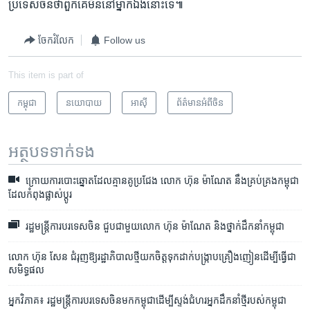
ប្រទេស​ចិន​ថា​ពួកគេ​មិន​នៅ​ម្នាក់​ឯង​នោះ​ទេ៕
ចែករំលែក
Follow us
This item is part of
កម្ពុជា
នយោបាយ
អាស៊ី
ព័ត៌មានអំពី​ចិន
អត្ថបទ​ទាក់ទង
ក្រោយការបោះឆ្នោតដែលគ្មានគូប្រជែង លោក ហ៊ុន ម៉ាណែត នឹងគ្រប់គ្រងកម្ពុជា
ដែលកំពុងផ្លាស់ប្តូរ
រដ្ឋមន្ត្រី​​ការបរទេស​ចិន ជួប​ជាមួយ​លោក ហ៊ុន ម៉ាណែត និង​ថ្នាក់ដឹកនាំ​កម្ពុជា
លោក ហ៊ុន សែន ជំរុញឱ្យរដ្ឋាភិបាលថ្មីយកចិត្តទុកដាក់បង្រ្កាបគ្រឿងញៀនដើម្បីធ្វើជា
សមិទ្ធផល
អ្នកវិភាគ៖ រដ្ឋមន្ត្រីការបរទេសចិនមកកម្ពុជាដើម្បីស្ទង់ជំហរអ្នកដឹកនាំថ្មីរបស់កម្ពុជា