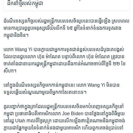
ដឹកនាំថ្មីរបស់កម្ពុជា
ដំណើរ​ទស្សនកិច្ច​របស់​រដ្ឋមន្ត្រី​ការបរទេស​ចិន​រូប​នេះ​បាន​ធ្វើ​ឡើង ស្រប​ពេល​
មាន​ការ​ប្រារព្ធ​ខួប​អនុស្សាវរីយ៍​លើក​ទី ៦៥ ឆ្នាំ​នៃ​ទំនាក់​ទំនង​ការទូត​រវាង​
កម្ពុជា​និង​ចិន។
លោក Wang Yi បាន​ក្លាយជា​អ្នក​ការទូត​ជាន់​ខ្ពស់​បរទេស​ដំបូង​គេ​បង្អស់​
ដែល​បាន​ជួប​លោក ហ៊ុន ម៉ាណែត បន្ទាប់ពី​លោក ហ៊ុន ម៉ាណែត ត្រូវ​បាន​
ចាត់តាំង​ជា​នាយករដ្ឋមន្រ្តី​កម្ពុជា​ដោយ​នឹង​កាន់​អំណាច​ចាប់ពី​ថ្ងៃ​ទី ២២ ខែ​
សីហា។
នៅ​ក្នុង​ដំណើរ​ទស្សនកិច្ច​មក​កាន់​កម្ពុជា​នេះ លោក Wang Yi មិន​បាន​
ទទួល​ឆ្លើយ​សំណួរ​ណា​មួយ​ពី​អ្នក​កាសែត​នោះ​ទេ។
គួរ​បញ្ជាក់​ថា​ក្នុង​គ្រា​ដែល​រដ្ឋមន្រ្តី​ការបរទេស​ចិន​មក​បំពេញ​ទស្សនកិច្ច​នៅ​
កម្ពុជា ប្រធានាធិបតី​អាមេរិក​លោក Joe Biden បាន​ថ្លែង​នៅ​ក្នុង​ពិធី​មួយ​
នៅ​រដ្ឋ Utah កាលពី​ថ្ងៃ​សុក្រ ដោយ​លើក​ឡើង​ថា​វៀតណាម​និង​កម្ពុជា​ចង់​
ក្លាយជា​ផ្នែក​មួយ​នៃ​ទំនាក់ទំនង​ជាមួយ​អាមេរិក ហើយ​ពួកគេ​ចង់​ប្រាប់​ទៅ​