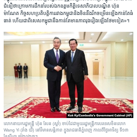
ជំនឿ​ថា​ក្រោម​ការ​ដឹកនាំ​របស់​ឯកឧត្តម​កិត្តិទេសា​ភិបាល​បណ្ឌិត ហ៊ុន
ម៉ាណែត កិច្ច​សហ​ប្រតិបត្តិការ​រវាង​កម្ពុជា​និង​ចិន​នឹង​រីក​ចម្រើន​ឡើង​កាន់តែ​ធំ​
ធាត់ ហើយ​ជា​ពិសេស​កម្ពុជា​នឹង​កាន់តែ​មាន​ភាព​រុងរឿង​ឡើង​ថែម​ទៀត»។
លោក​នាយករដ្ឋមន្ត្រី​ ហ៊ុន សែន (ស្តាំ) ចាប់​ដៃ​ជាមួយ​រដ្ឋមន្ត្រី​ការ​បរទេស​ចិន​លោក
Wang Yi (វ៉ាង យី) នៅ​វិមាន​សន្តិភាព ក្នុង​រាជធានី​ភ្នំពេញ កាល​ពី​ថ្ងៃ​អាទិត្យ ទី​១៣
ខែ​សីហា ឆ្នាំ​២០២៣។