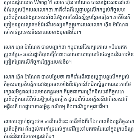
ក្រោយ​ជួប​លោក Wang Yi លោក ហ៊ុន ម៉ាណែត បាន​បង្ហោះ​សារ​នៅ​លើ​
ទំព័រ​ហ្វេសប៊ុក​របស់​លោក​ថា ភាគី​ទាំង​ពីរ​ប្តេជ្ញា​បន្ត​លើក​កម្ពស់​កិច្ច​សហ
ប្រតិបត្តិការ​រវាង​ប្រទេស​ទាំង​ពីរ​ឱ្យ​កាន់តែ​ជិតស្និទ្ធ​បន្ថែម​ទៀត។ ភាគី​ចិន​ក៏​
ត្រៀម​ទទួល​ស្វាគមន៍​ដំណើរ​ទស្សនកិច្ច​ផ្លូវការ​របស់​លោក ហ៊ុន ម៉ាណែត
ទៅ​កាន់​ប្រទេស​ចិន​នា​ពេល​ខាង​មុខ​ផង​ដែរ។
លោក ហ៊ុន ម៉ាណែត បាន​បញ្ជាក់​ថា កម្ពុជា​នៅតែ​រក្សា​គោល «ជំហរ​ឥត​
ប្រួលប្រែ» របស់​រដ្ឋា​ភិបាល​ថ្មី​ចំពោះ​គោល​នយោបាយ​ចិន​តែ​មួយ​និង​ការ​មិន​
ជ្រៀតជ្រែក​លើ​កិច្ចការ​ផ្ទៃក្នុង​របស់​ចិន។
លោក ហ៊ុន ម៉ាណែត បាន​បន្ថែម​ថា ភាគី​ទាំង​ពីរ​បាន​ប្តេជ្ញា​បន្ត​លើក​កម្ពស់​
កិច្ច​សហ​ប្រតិបត្តិការ​រវាង​ប្រទេស​ទាំងពីរ​ឱ្យ​កាន់តែ​ជិតស្និទ្ធ​តាម​រយៈ​ការ​ថែ​
រក្សា​សមិទ្ធផល​ដែល​មាន​កន្លង​មក ក៏​ដូចជា​ការ​ពង្រីក​ទិសដៅ​កិច្ច​សហ
ប្រតិបត្តិការ​លើ​វិស័យ​ថ្មីៗ​បន្ថែម​ទៀត ដូចជា​វិស័យ​អគ្គិសនី​ជាពិសេស​វារី​
អគ្គិសនី ហេដ្ឋារចនាសម្ព័ន្ធ កសិកម្ម និង​ពាណិជ្ជកម្ម​ជាដើម។
លោក​បញ្ជាក់​ដូច្នេះ​ថា៖ «លើស​ពី​នេះ ភាគី​ទាំង​ពីរ​ក៏​ឯកភាព​នឹង​បន្ត​កិច្ច​សហ
ប្រតិបត្តិការ និង​ផ្តល់​ការ​គាំទ្រ​ដល់​គ្នា​ទៅ​វិញ​ទៅ​មក​ផង​ដែរ​នៅ​ក្នុង​ក្របខ័ណ្ឌ​
តំបន់​និង​លើ​ឆាក​អន្តរជាតិ»។