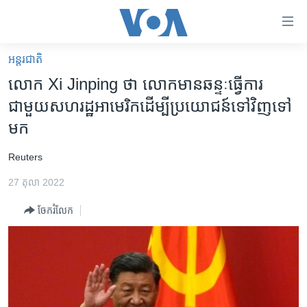
ភ្ជាប់​
ទៅ​
គេហទំព័រ​
អន្តរជាតិ
កម្ពុជា
ទាក់ទង
លោក Xi Jinping ថា លោក​មាន​ឆន្ទៈ​ធ្វើការ​
រំលង​
អន្តរជាតិ
ជាមួយ​សហរដ្ឋ​អាមេរិក​ដើម្បី​ប្រយោជន៍​ទៅ​វិញ​ទៅ​
និង​
អាមេរិក
មក
ចូល​
ទៅ​​
ចិន
​Reuters
ទំព័រ​
ហេឡូវីអូអេ
ព័ត៌មាន​​
27 តុលា 2022
តែ​
កម្ពុជាច្នៃប្រតិដ្ឋ
ម្តង
ចែករំលែក
ព្រឹត្តិការណ៍ព័ត៌មាន
រំលង​
និង​
ទូរទស្សន៍ / វីដេអូ​
ចូល​
វិទ្យុ / ផតខាសថ៍
ទៅ​
ទំព័រ​
កម្មវិធីទាំងអស់