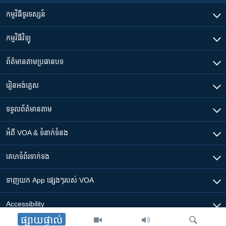
កម្មវិធី​ទូរទស្សន៍
កម្មវិធី​វិទ្យុ
ព័ត៌មាន​តាមប្រធានបទ​
រៀន​​អង់គ្លេស
ទទួល​ព័ត៌មាន​តាម
អំពី​ VOA & ទំនាក់ទំនង
គេហទំព័រ​​ទាក់ទង
ទាញយក​ App ផ្សេងៗ​របស់​ VOA
Accessibility
ផ្សាយផ្ទាល់