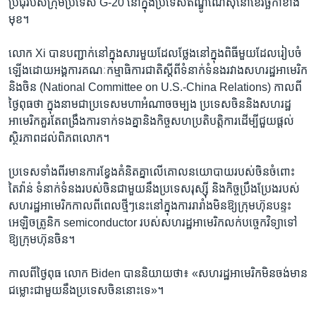
ប្រជុំ​របស់​ក្រុម​ប្រទេស G-20 នៅ​ក្នុង​ប្រទេស​ឥណ្ឌូណេស៊ី​នៅ​ខែ​វិច្ឆិកា​ខាង​
មុខ។
លោក Xi បាន​បញ្ជាក់​នៅ​ក្នុង​សារ​មួយ​ដែល​ថ្លែង​នៅ​ក្នុង​ពិធី​មួយ​ដែល​រៀបចំ​
ឡើង​ដោយ​អង្គការ​គណៈកម្មាធិការ​ជាតិ​ស្ដីពី​ទំនាក់ទំនង​រវាង​សហរដ្ឋ​អាមេរិក​
និង​ចិន (National Committee on U.S.-China Relations) កាលពី​
ថ្ងៃ​ពុធ​ថា ក្នុង​នាម​ជា​ប្រទេស​មហា​អំណាច​ចម្បង ប្រទេស​ចិន​និង​សហរដ្ឋ​
អាមេរិក​គួរតែ​ពង្រឹង​ការ​ទាក់ទង​គ្នា​និង​កិច្ច​សហប្រតិបត្តិការ​ដើម្បី​ជួយ​ផ្ដល់​
ស្ថិរភាព​ដល់​ពិភពលោក។
ប្រទេស​ទាំង​ពីរ​មាន​ការ​ខ្វែង​គំនិត​គ្នា​លើ​គោល​នយោបាយ​របស់​ចិន​ចំពោះ​
តៃវ៉ាន់ ទំនាក់ទំនង​របស់​ចិន​ជាមួយ​នឹង​ប្រទេស​រុស្ស៊ី និង​កិច្ច​ប្រឹងប្រែង​របស់​
សហរដ្ឋ​អាមេរិក​កាលពី​ពេល​ថ្មីៗ​នេះ​នៅ​ក្នុង​ការ​រារាំង​មិន​ឱ្យ​ក្រុមហ៊ុន​បន្ទះ​
អេឡិចត្រូនិក semiconductor របស់​សហរដ្ឋ​អាមេរិក​លក់​បច្ចេកវិទ្យា​ទៅ​
ឱ្យ​ក្រុមហ៊ុន​ចិន។
កាលពី​ថ្ងៃ​ពុធ លោក Biden បាន​និយាយ​ថា៖ «សហរដ្ឋ​អាមេរិក​មិន​ចង់​មាន​
ជម្លោះ​ជាមួយ​នឹង​ប្រទេស​ចិន​នោះ​ទេ»។