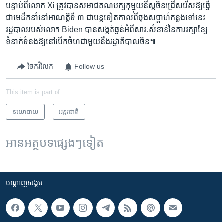
បន្ទាប់ពី​លោក Xi ត្រូវ​បាន​សមាជ​គណបក្ស​កុម្មុយនីស្ត​ចិន​ជ្រើសរើស​ឱ្យ​ធ្វើ​
ជា​មេដឹកនាំ​នៅ​អាណត្តិ​ទី ៣ ជា​បន្ត​ទៀត​កាលពី​ចុង​សប្ដាហ៍​កន្លង​ទៅ​នេះ
រដ្ឋបាល​របស់​លោក Biden បាន​សង្កត់ធ្ងន់​អំពី​សារៈសំខាន់​នៃ​ការ​រក្សា​ខ្សែ​
ទំនាក់ទំនង​ឱ្យ​នៅ​បើក​ចំហ​ជាមួយ​នឹង​រដ្ឋាភិបាល​ចិន៕
ចែករំលែក
Follow us
This item is part of
នយោបាយ
អន្តរជាតិ
អានអត្ថបទផ្សេងៗទៀត
បណ្តាញ​សង្គម