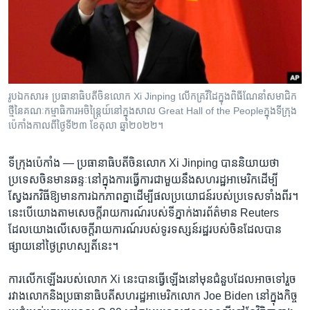
រចនា
សម្ព័ន្ធ​
Khmer English
រំលង​
និង​
បណ្តាញ​សង្គម
ចូល​
ទៅ​
រូបឯកសារ៖ ប្រធានាធិបតី​ចិន​លោក Xi Jinping លើក​គ្រវីដៃ​ក្នុង​ពិធី​ណែនាំ​សមាជិក​
កាន់​
ថ្មី​នៃ​គណៈកម្មាធិការអចិន្ត្រៃយ៍​នៅក្នុង​សាល Great Hall of the Peopleក្នុង​ទីក្រុង​
ទំព័រ​
ប៉េកាំង​កាលពី​ថ្ងៃទី២៣ ខែតុលា ឆ្នាំ២០២២។
ភាសា
ស្វែង​
រក
ទីក្រុង​ប៉េកាំង —
ប្រធានាធិបតី​ចិន​លោក Xi Jinping បាន​និយាយ​ថា
ប្រទេស​ចិន​មាន​ឆន្ទៈ​នៅ​ក្នុង​ការ​ធ្វើការ​ជាមួយ​នឹង​សហរដ្ឋ​អាមេរិក​ដើម្បី​
ស្វែងរក​វិធី​ឱ្យ​មាន​ការ​ឯកភាព​គ្នា​ដើម្បី​ផល​ប្រយោជន៍​របស់​ប្រទេស​ទាំង​ពីរ។
នេះ​បើ​យោង​តាម​សេចក្ដី​រាយការណ៍​របស់​ទីភ្នាក់ងារ​ព័ត៌មាន Reuters
ដែល​យោង​លើ​សេចក្ដី​រាយការណ៍​របស់​ទូរទស្សន៍​រដ្ឋ​របស់​ចិន​ដែល​បាន​
ផ្សាយ​នៅ​ថ្ងៃ​ព្រហស្បតិ៍​នេះ។
ការ​លើកឡើង​របស់​លោក Xi នេះ​បាន​ធ្វើ​ឡើង​នៅ​មុន​ជំនួប​ដែល​អាច​ទៅ​រួច​
រវាង​លោក​និង​ប្រធានាធិបតី​សហរដ្ឋ​អាមេរិក​លោក Joe Biden នៅ​ក្នុង​កិច្ច​