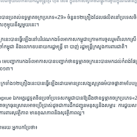
ល​ជាមួយ​លោក​នាយក​រដ្ឋ​មន្រ្តី​ខ្មែរ ហ៊ុន សែន ក្នុង​ឱកាស​ស្វាគម​ជា​ផ្លូវការ​មួយ​ក្នុង​រាជធានី​
​បាន​ប្រគល់​ឧទ្ធម្ភាគចក្រប្រភេទ«​Z9» ​ចំនួន​១២​គ្រឿង​ដែល​ផលិត​នៅ​ប្រទេស​ចិន
ស​កុម្មុយនីស្ត​មួយ​នេះ។
​ចក្រ​នេះ​បាន​ធ្វើ​ឡើង​នៅ​បរិវេណកង​ទ័ព​អាកាស​កម្ពុជា​ក្រោម​ការ​ចូល​រួម​ពី​លោក​
ចាំ​កម្ពុជា​ និង​លោក​ឧបនាយក​រដ្ឋ​មន្ត្រី​ ទា បាញ់​ រដ្ឋមន្ត្រី​ក្រសួង​ការពារ​ជាតិ។
បញ្ជាការ​កងទ័ព​អាកាស​បាន​បញ្ជាក់​ថា​ឧទ្ធម្ភាគចក្រនេះ​បាន​មក​ដល់​កំពង់​ផែ​ក្រ
ំ​២០១៣។​
គចក្រទាំង​១២​គ្រឿង​នេះ​បាន​ធ្វើឡើង​ដោយ​មាន​ព្រះ​សង្ឃ​សូត្រ​ធម៌​បាច​ផ្កា​តាម​បែប​ព
xue​ ឯក​អគ្គ​រដ្ឋទូត​ចិន​ប្រចាំ​ប្រទេស​កម្ពុជា​បាន​ឱ្យដឹង​ថា​ឧទ្ធម្ភាគចក្រប្រភេទ«​
ភាគចក្រធុនស្រាល​អាច​ប្រើប្រាស់​ដូច​ជា​ការ​ដឹក​ជញ្ជូន​មនុស្ស​និង​សម្ភារៈ​ ការ​ជួយ​ស
ារ​ពារ​សុវត្ថិភាព​ មាន​គុណភាព​និង​សុវត្ថិភាព​ល្អ។​
​រយៈ​អ្នក​បក​ប្រែថា៖​