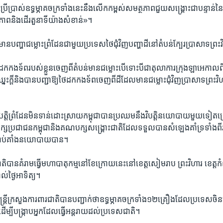
ប្រើ​ប្រាស់​ឧទ្ធម្ភាគចក្រទាំង​នេះ​នឹង​លើក​កម្ពស់​សមត្ថភាព​ជួយ​សង្គ្រោះ​ជាបន្ទាន់​នៃ​
ាព​និង​ដើរ​តួនាទី​យ៉ាង​សំខាន់»។​
មាន​បញ្ហា​ជម្លោះ​ព្រំ​ដែន​ជាមួយ​ប្រទេស​ថៃ​ជុំវិញ​បញ្ហា​ដី​នៅ​តំបន់​ក្បែរ​ប្រាសាទ​ព្រះ​
ក​កង​ទ័ព​របស់​ខ្លួន​ចេញ​ពី​តំបន់​មាន​ជម្លោះ​បើ​ទោះ​បីជា​តុលាការ​ក្រុង​ឡាអេ​កាល​ពី​ដ
ា​ឈ្នះ​ក្តី​និង​បាន​បញ្ជា​ឱ្យថៃ​ដក​កង​ទ័ព​ចេញ​ពីដី​ដែល​មាន​ជម្លោះ​ជុំវិញ​ប្រាសាទ​ព្រះ​វ
្តិ​ព្រំដែន​មិន​ទាន់​ដោះ​ស្រាយ​កម្ពុជា​បាន​ប្រឈម​នឹង​វិបត្តិ​នយោបាយ​មួយ​ទៀត​ក
្រជាជន​កម្ពុជា​និង​គណបក្ស​សង្គ្រោះជាតិ​ដែល​ទទួល​បាន​សំឡេង​គាំទ្រ​ទាំង​ពីរ​មិន​
ាព​ជាប់​គាំង​នយោបាយ​បាន។​
បាន​គំរាម​ធ្វើ​មហា​បាតុកម្ម​នៅ​ខែ​ក្រោយ​នេះ​នៅ​ខេត្ត​សៀម​រាប​ ព្រះ​វិហារ​ ខេត្ត​កំពង់​
ល់​ថ្ងៃ​អាទិត្យ។​
ត្រី​ក្រសួង​ការ​ពារ​ជាតិ​បាន​បញ្ជាក់​ថា​ឧទ្ធម្ភាគចក្រ​ទាំង​១២​គ្រឿង​ដែល​ប្រទេស​ចិន
ម្បីបង្ក្រាប​អ្នក​ដែល​ធ្វើ​អន្តរាយ​ដល់​ប្រទេស​ជាតិ។​