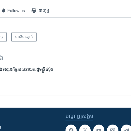
Follow us
បោះពុម្ព
ច្ច
អាស៊ី​អាគ្នេយ៍
ទង
​នឹង​ទស្សនកិច្ច​របស់​នាយករដ្ឋមន្ត្រី​ជប៉ុន
បណ្តាញ​សង្គម
ក