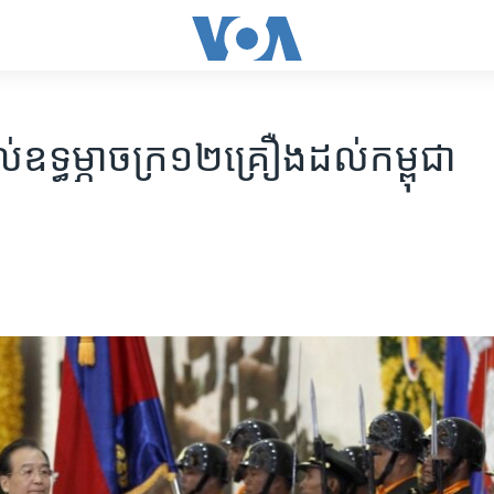
់​ឧទ្ធម្ភាចក្រ​១២​គ្រឿង​ដល់​កម្ពុជា