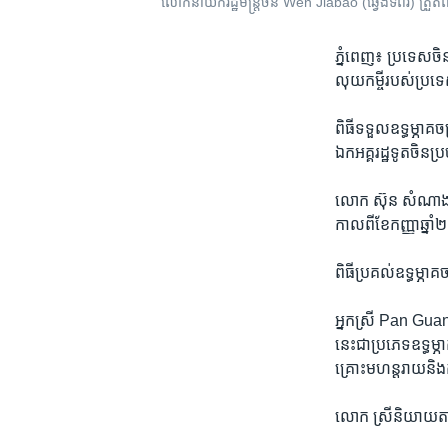
លោក​នាយក​រដ្ឋ​មន្រ្តី​ចិន Wen Jiabao (ឆ្វេង​ទី​ពីរ) ត្រួត​​ព
ភ្នំពេញ៖ ប្រទេស​ចិន
លុយ​កម្ចីរបស់​ប្រទេ
ពិធី​ទទួល​ឧទ្ធម្ភាគ
ឯក​អគ្គរដ្ឋទូត​ចិន​ប្រ
លោក​ ស៊ុន សំណាង​ មេ
កាលពី​ខែកញ្ញា​ឆ្នា
ពិធី​ប្រគល់​ឧទ្ធម្ភា
អ្នក​ស្រី​ Pan Guang
នេះ​ជា​ប្រភេទ​ឧទ្ធម្
គ្រោះ​មហន្តរាយ​និង​ក
លោក​ ស្រី​និយាយ​តាម