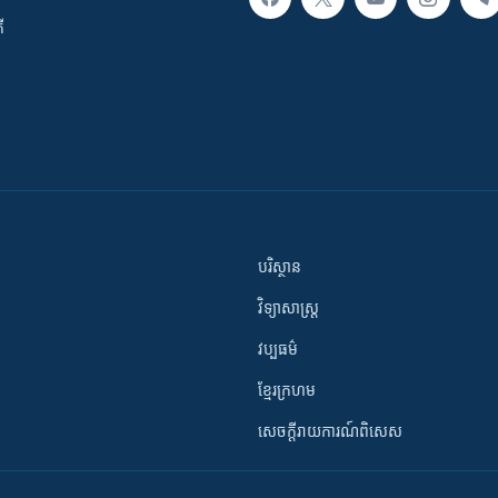
ី
បរិស្ថាន
វិទ្យាសាស្រ្ត
វប្បធម៌
ខ្មែរក្រហម
សេចក្តីរាយការណ៍ពិសេស