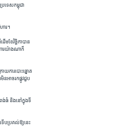
ប្រទេស​កម្ពុជា​
វិហារ។​
ើម​ខែ​វិច្ឆិកា​បាន​
ិហារ​យ៉ាង​ណា​ក៏​
្រោយ​ការ​បោះ​ឆ្នោត​
អាច​រក​ផ្លូវ​ជួប​
ធំ​ និង​នៅ​ក្នុង​ទី​
​ទើប​ប្រគល់​ឱ្យនេះ​