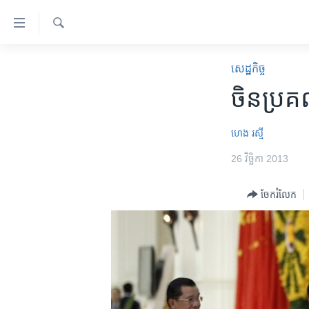
ភ្ជាប់​
ទៅ​
គេហទំព័រ​
ស្វែង​
កម្ពុជា
រក
សេដ្ឋកិច្ច
ទាក់ទង
អន្តរជាតិ
ចិន​ប្រគល
រំលង​
និង​
អាមេរិក
ចូល​
ហេង រស្មី
ចិន
ទៅ​​
26 វិច្ឆិកា 2013
ទំព័រ​
ហេឡូវីអូអេ
ព័ត៌មាន​​
កម្ពុជាច្នៃប្រតិដ្ឋ
ចែករំលែក
តែ​
ម្តង
ព្រឹត្តិការណ៍ព័ត៌មាន
រំលង​
ទូរទស្សន៍ / វីដេអូ​
និង​
ចូល​
វិទ្យុ / ផតខាសថ៍
ទៅ​
កម្មវិធីទាំងអស់
ទំព័រ​