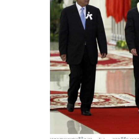
រចនា
សម្ព័ន្ធ​
រំលង​
និង​
ចូល​
ទៅ​
កាន់​
ទំព័រ​
ស្វែង​
រក