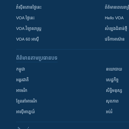
វ៉ាស៊ីនតោន​ថ្ងៃ​នេះ
ព័ត៌មាន​​ពេល​រាត្រ
VOA ថ្ងៃនេះ
Hello VOA
VOA ​វិទ្យាសាស្ត្រ
សំឡេង​ជំនាន់​ថ្មី
VOA 60 អាស៊ី
វេទិកា​អាស៊ាន
ព័ត៌មាន​តាមប្រធានបទ​
កម្ពុជា
នយោបាយ
អន្តរជាតិ
សេដ្ឋកិច្ច
អាមេរិក
សិទ្ធិមនុស្ស
ខ្មែរ​នៅអាមេរិក
សុខភាព
អាស៊ីអាគ្នេយ៍
អប់រំ