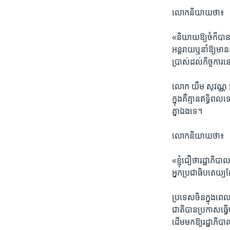
លោក​និយាយ​ថា៖​
«​និយាយ​ឱ្យ​ចំក៏បាន​
អន្តរាយ​ឬនាំ​ឱ្យមាន
ប្រាស់​ដល់​កិច្ច​ការ​ន
លោក​ យឹម សុវណ្ណ​ អ្
ក្នុង​គឺ​គ្មាន​ឥទ្ធិពល
គ្នា​ឯង​ទេ។
លោក​និយាយ​ថា៖
​«​ខ្ញុំ​ជឿ​ថា​រដ្ឋាភិ
អ្នក​ប្រជាធិបតេយ្យ​
ប្រទេស​ចិន​ក្នុង​ពេ
ជាតិ​បាន​ប្រកាស​ធ្វើ
ដើម​មក​ឱ្យរដ្ឋាភិបាល