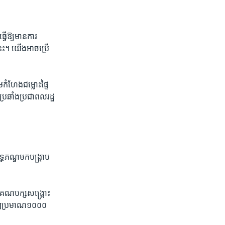
វើ​ឱ្យមាន​ការ​
នេះ។ ​យើង​អាច​ប្រើ
កំហែង​ជម្លោះ​ផ្ទៃ​
​ប្រឆាំង​ប្រជា​ពលរដ្ឋ​
ទ្ធភណ្ឌ​មក​បង្ក្រាប​
​គណបក្ស​សង្គ្រោះ​
នើបៗ​ប្រមាណ​១០០០​