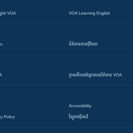
ស​​ជាមួយ VOA
VOA Learning English
ts
ព័ត៌មាន​តាម​អ៊ីមែល
OA
ក្រម​​​សីលធម៌​​​អ្នក​​​សារព័ត៌មាន VOA
Accessibility
y Policy
វិទ្យុ​អាស៊ី​សេរី