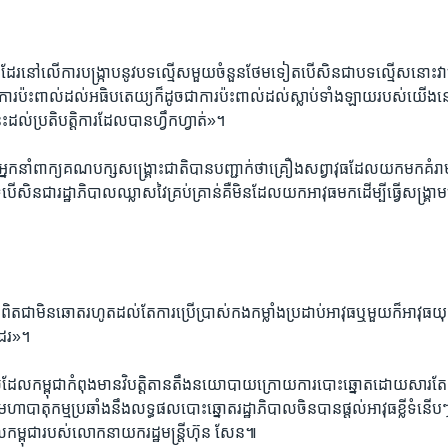
ដែរ​នៅ​លើ​ការ​បង្ក្រាប​នូវ​បទ​ល្មើស​មួយ​ចំនួន​ថែម​ទៀត​បើ​សិន​ជាបទ​ល្មើស​នោះ​វា​ធ្
​ការ​ប៉ះ​ពាល់​ដល់​អធិបតេយ្យ​ក៏ដូច​ជាការ​ប៉ះ​ពាល់​ដល់​ស្លាប់​ទាំង​ឡាយ​របស់​យើង​
េះ​ដល់​ប្រតិបត្តិការ​ដែល​បាន​ហ្វឹក​ហ្វាត់»។​
នក​នាំពាក្យ​គណបក្ស​សង្គ្រោះ​ជាតិ​បាន​បញ្ជាក់​ថា​គ្រឿង​សព្វាវុធ​ដែល​យក​មក​គំរាម​
​ទេ​បើ​សិន​ជា​រដ្ឋាភិបាល​ឈ្លាស​វៃ​គ្រប់​គ្រាន់​គឺមិន​ដែល​យក​អាវុធ​មក​ដើម្បី​ធ្វើ​សង្គ្រាម
បាល​ពិតជា​មិន​ឆោត​រហូត​ដល់​តែ​ការ​ប្រើប្រាស់​កង​កម្លាំង​ប្រដាប់​អាវុធ​ឬ​មួយ​ក៏​អាវុធ​យុ
ដែរ»។​
ល​ដែល​កម្ពុជា​កំពុង​មាន​វិបត្តិ​តាន​តឹង​នយោបាយ​ក្រោយ​ការ​បោះ​ឆ្នោតដោយ​សារ​តែ
​មហា​បាតុកម្ម​ប្រឆាំង​នឹង​លទ្ធផល​បោះ​ឆ្នោតរដ្ឋាភិបាល​ចិន​បាន​ផ្តល់​អាវុធ​ខ្លី​ទំ
​កម្ពុជា​របស់​លោក​នាយក​រដ្ឋ​មន្ត្រី​ហ៊ុន​ សែន៕​