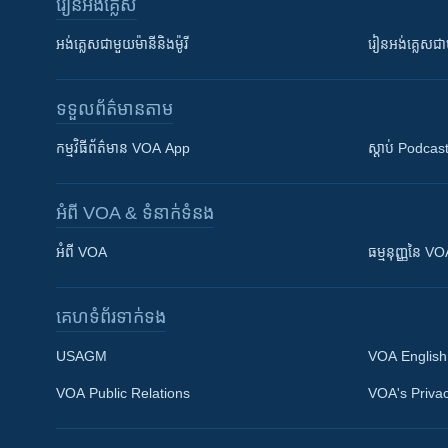
រៀន​​អង់គ្លេស
អង់គ្លេស​ជាមួយ​ម៉ានី​និង​ម៉ូរី
រៀន​​​​​​អង់គ្លេ
ទទួល​ព័ត៌មាន​តាម
កម្មវិធី​ព័ត៌មាន VOA App
ស្តាប់ Podcas
អំពី​ VOA & ទំនាក់ទំនង
អំពី​ VOA
ធម្មនុញ្ញ​នៃ V
គេហទំព័រ​​ទាក់ទង
USAGM
VOA English
VOA Public Relations
VOA's Privac