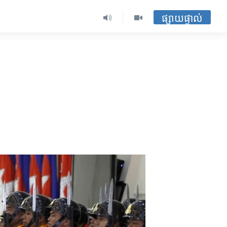
ផ្សាយផ្ទាល់