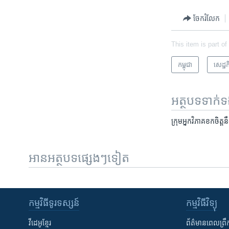
ចែករំលែក
This item is part of
កម្ពុជា
សេដ្ឋកិ
អត្ថបទ​ទាក់
ក្រុម​អ្នក​វិភាគ​ខក​ចិត្ត
អានអត្ថបទផ្សេងៗទៀត
កម្មវិធី​ទូរទស្សន៍
កម្មវិធី​វិទ្យុ
វីដេអូ​ខ្មែរ
ព័ត៌មាន​ពេល​ព្រឹ