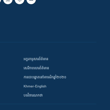
អក្ខរកម្មសារព័ត៌មាន
សេរីភាពសារព័ត៌មាន
ការបោះឆ្នោតនៅអាមេរិកឆ្នាំ២០២០
Khmer-English
បទវិចារណកថា