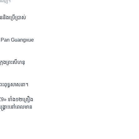
ភ្នំពេញ។
និង​ប្រើប្រាស់​
ស្រី​ Pan Guangxue​
ុង​ព្រះ​សីហនុ​
្រះ​ពុទ្ធ​សាសនា។​
Z9»​ ​ទាំង​១២​គ្រឿង​
ង្គ្រោះ​នៅ​ពេល​មាន​