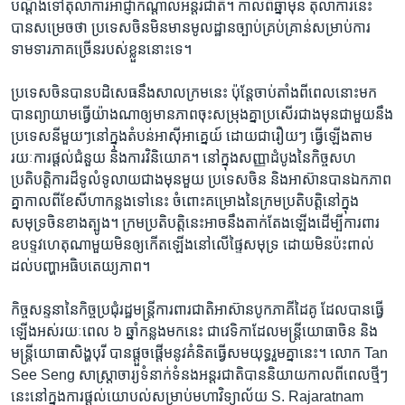
បណ្ដឹង​ទៅ​តុលាការ​អាជ្ញាកណ្ដាល​អន្តរជាតិ។ កាលពី​ឆ្នាំ​មុន តុលាការ​នេះ​
បាន​សម្រេច​ថា ប្រទេស​ចិន​មិន​មាន​មូលដ្ឋាន​ច្បាប់​គ្រប់គ្រាន់​សម្រាប់​ការ​
ទាមទារ​ភាគ​ច្រើន​របស់​ខ្លួន​នោះ​ទេ។
ប្រទេស​ចិន​បាន​បដិសេធ​នឹង​សាលក្រម​នេះ ប៉ុន្តែ​ចាប់​តាំង​ពី​ពេល​នោះ​មក
បាន​ព្យាយាម​ធ្វើ​យ៉ាង​ណា​ឲ្យ​មាន​ភាព​ចុះ​សម្រុង​គ្នា​ប្រសើរ​ជាង​មុន​ជាមួយ​នឹង​
ប្រទេស​នីមួយៗ​នៅ​ក្នុង​តំបន់​អាស៊ី​អាគ្នេយ៍ ដោយ​ជា​រឿយៗ ធ្វើ​ឡើង​តាម​
រយៈ​ការ​ផ្តល់​ជំនួយ និង​ការ​វិនិយោគ។ នៅ​ក្នុង​សញ្ញា​ដំបូង​នៃ​កិច្ច​សហ​
ប្រតិបត្តិការ​ដ៏​ទូលំទូលាយ​ជាង​មុន​មួយ ប្រទេស​ចិន និង​អាស៊ាន​បាន​ឯកភាព​
គ្នា​កាល​ពី​ខែ​សីហា​កន្លង​ទៅ​នេះ ចំពោះ​គម្រោង​នៃ​ក្រម​ប្រតិបត្តិ​នៅ​ក្នុង​
សមុទ្រ​ចិន​ខាង​ត្បូង។ ក្រម​ប្រតិបត្តិ​នេះ​អាច​នឹង​តាក់តែង​ឡើង​ដើម្បី​ការពារ​
ឧបទ្ទវហេតុ​ណា​មួយ​មិន​ឲ្យ​កើត​ឡើង​នៅ​លើ​ផ្ទៃ​សមុទ្រ ដោយ​មិន​ប៉ះពាល់​
ដល់​បញ្ហា​អធិបតេយ្យភាព។
កិច្ច​សន្ទនា​នៃ​កិច្ច​ប្រជុំ​រដ្ឋមន្ត្រី​ការពារ​ជាតិ​អាស៊ាន​បូក​ភាគី​ដៃគូ ដែល​បាន​ធ្វើ​
ឡើង​អស់​រយៈពេល ៦ ឆ្នាំ​កន្លង​មក​នេះ ជា​វេទិកា​ដែល​មន្ត្រី​យោធា​ចិន និង​
មន្ត្រី​យោធា​សិង្ហបុរី បាន​ផ្តួចផ្តើម​នូវ​គំនិត​ធ្វើ​សមយុទ្ធ​រួម​គ្នា​នេះ។ លោក Tan
See Seng សាស្ត្រាចារ្យ​ទំនាក់ទំនង​អន្តរជាតិ​បាន​និយាយ​កាល​ពី​ពេល​ថ្មីៗ​
នេះ​នៅ​ក្នុង​ការ​ផ្តល់​យោបល់​សម្រាប់​មហាវិទ្យាល័យ S. Rajaratnam