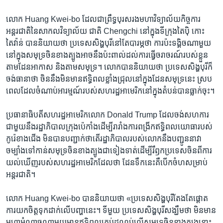
លោក Huang Kwei-bo ដែល​ជា​ព្រឹទ្ធ​បុរស​រង​មហា​វិទ្យាល័យ​កិច្ចការ​
អន្តរជាតិ​នៃ​សាកលវិទ្យាល័យ ជាតិ Chengchi នៅ​ក្នុង​ទីក្រុង​តៃប៉ិ កោះ​
តៃវ៉ាន់ បាន​និយាយ​ថា ប្រទេស​សិង្ហបុរី​នៅតែ​បារម្ភ​ថា ការ​ប៉ះ​ទង្គិច​ណា​មួយ​
នៅ​ក្នុង​សមុទ្រ​ចិន​ខាង​ត្បូង​អាច​នឹង​ប៉ះពាល់​ដល់​ការ​ធ្វើ​ចរាចរណ៍​របស់​ខ្លួន​
តាម​ដែន​អាកាស និង​តាម​សមុទ្រ។ លោក​បាន​និយាយ​ថា ប្រទេស​សិង្ហបុរី​ក៏​
ចង់​ធានា​ថា ចិន​នឹង​មិន​មាន​ឥទ្ធិពល​ខ្លាំង​ជ្រុល​នៅ​ក្នុង​ដែន​សមុទ្រ​នេះ ស្រប​
ពេល​ដែល​ចំណាប់​អារម្មណ៍​របស់​សហរដ្ឋ​អាមេរិក​នៅ​ក្នុង​តំបន់​បាន​ធ្លាក់​ចុះ។
ប្រធានាធិបតី​សហរដ្ឋ​អាមេរិក​លោក Donald Trump ដែល​ចង់​សហការ​
ជាមួយ​នឹង​រដ្ឋាភិបាល​ក្រុង​ប៉េកាំង​ដើម្បី​រារាំង​ការ​ពង្រីក​ឥទ្ធិពល​យោធា​របស់​
កូរ៉េ​ខាង​ជើង មិន​បាន​បញ្ជាក់​ថា​តើ​រដ្ឋាភិបាល​របស់​លោក​នឹង​បញ្ជូន​នាវា​
ចម្បាំង​ទៅ​កាន់​សមុទ្រ​ចិន​ខាង​ត្បូង​ជា​ទៀងទាត់​ដើម្បី​រឹឭក​ប្រទេស​ចិន​ពី​ការ​
យល់​ឃើញ​របស់​សហរដ្ឋ​អាមេរិក​ដែល​ថា ដែន​ទឹក​នេះ​គឺ​បើក​ចំហ​សម្រាប់​
អន្តរជាតិ។
លោក Huang Kwei-bo បាន​និយាយ​ថា «ប្រទេស​សិង្ហបុរី​តែងតែ​ផ្ដោត​
ការ​យក​ចិត្ត​ទុកដាក់​លើ​បញ្ហា​នេះ។ ទី​មួយ ប្រទេស​សិង្ហបុរី​សង្ឃឹម​ថា មិន​មាន​
មហា​អំណាច​ណា​មួយ​មាន​ឥទ្ធិពល​គ្រប់​ដណ្ដប់​លើ​សមុទ្រ​ចិន​ខាង​ត្បូង​នោះ​