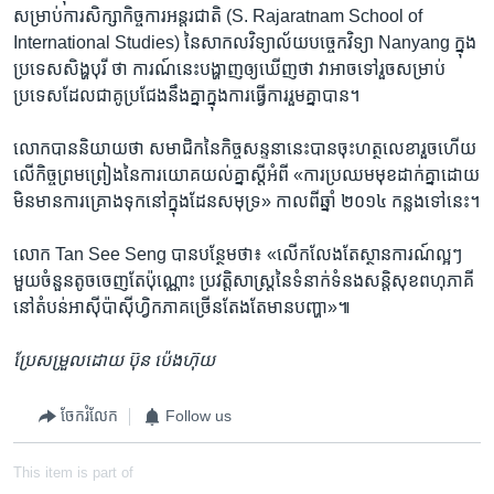
សម្រាប់​ការ​សិក្សា​កិច្ចការ​អន្តរជាតិ (S. Rajaratnam School of
International Studies) នៃ​សាកល​វិទ្យាល័យ​បច្ចេកវិទ្យា Nanyang ក្នុង​
ប្រទេស​សិង្ហបុរី ថា ការណ៍​នេះ​បង្ហាញ​ឲ្យ​ឃើញ​ថា វា​អាច​ទៅ​រួច​សម្រាប់​
ប្រទេស​ដែល​ជា​គូ​ប្រជែង​នឹង​គ្នា​ក្នុង​ការ​ធ្វើ​ការ​រួម​គ្នា​បាន។
លោក​បាន​និយាយ​ថា សមាជិក​នៃ​កិច្ច​សន្ទនា​នេះ​បាន​ចុះ​ហត្ថលេខា​រួច​ហើយ​
លើ​កិច្ច​ព្រមព្រៀង​នៃ​ការ​យោគយល់​គ្នា​ស្ដី​អំពី «ការ​ប្រឈម​មុខ​ដាក់​គ្នា​ដោយ​
មិន​មាន​ការ​គ្រោង​ទុក​នៅ​ក្នុង​ដែន​សមុទ្រ» កាល​ពី​ឆ្នាំ ២០១៤ កន្លង​ទៅ​នេះ។
លោក Tan See Seng បាន​បន្ថែម​ថា៖ «លើក​លែង​តែ​ស្ថានការណ៍​ល្អៗ​
មួយ​ចំនួន​តូច​ចេញ​តែ​ប៉ុណ្ណោះ ប្រវត្តិសាស្ត្រ​នៃ​ទំនាក់ទំនង​សន្តិសុខ​ពហុ​ភាគី​
នៅ​តំបន់​អាស៊ី​ប៉ាស៊ីហ្វិក​ភាគ​ច្រើន​តែងតែ​មាន​បញ្ហា»៕
ប្រែ​សម្រួល​ដោយ ប៊ុន​ ប៉េងហ៊ុយ
ចែករំលែក
Follow us
This item is part of