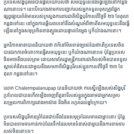
ប្រទេស​សិង្ហបុរី​មិន​បាន​ផ្តល់​យោបល់​ថា សមយុទ្ធ​នេះ​នឹង​ធ្វើ​ឡើង​នៅ​កន្លែង​
ណា​នោះ​ទេ។ នេះ​បើ​យោង​តាម​ការ​បញ្ជាក់​របស់​អ្នក​ទទួល​ខុស​ត្រូវ​ផ្នែក​
ផ្សព្វផ្សាយ​ព័ត៌មាន​របស់​ក្រសួង​ការពារ​ជាតិ​សិង្ហបុរី​កាល​ពី​ថ្ងៃទី ២៦ ខែតុលា
កន្លង​ទៅ​នេះ នៅ​ក្នុង​ការ​ឆ្លើយតប​ទៅ​នឹង​សំណួរ​អំពី​ថា​តើ​សមយុទ្ធ​នេះ​នឹង​ធ្វើ​
ឡើង​នៅ​ក្នុង​សមុទ្រ​ចិន​ខាង​ត្បូង​ដោយ​ផ្ទាល់​តែ​ម្តង ឬ​ក៏​យ៉ាង​ណា​នោះ។
អ្នក​វិភាគ​នានា​បាន​និយាយ​ថា វា​ក៏​នៅ​មិន​ទាន់​ច្បាស់​ដែរ​ថា​តើ​ប្រទេស​ចិន​
បាន​ឯកភាព​ចំពោះ​ការ​ធ្វើ​សមយុទ្ធ​នេះ ឬ​ក៏​យ៉ាង​ណា​នោះ​ទេ ប៉ុន្តែ​ប្រទេស​
ចិន​អាច​នឹង​យល់​ព្រម ដោយសារ​តែ​រដ្ឋមន្ត្រី​ការពារ​ជាតិ​របស់​ចិន​បាន​ទទួល​
ស្គាល់​គំនិត​នេះ​ជាមួយ​នឹង​សមភាគី​សិង្ហបុរី​របស់​ខ្លួន​កាលពី​ថ្ងៃទី ២៣ ខែ​
តុលា កន្លង​ទៅ​នេះ។
លោក Chalermpalanupap បាន​និយាយ​ថា ការ​ស្នើ​ឡើង​របស់​សិង្ហបុរី​
ប្រហែល​ជា​បាន​កើត​ឡើង​ចេញ​ពី​តួនាទី​របស់​ខ្លួន​ក្នុង​នាម​ជា​អ្នក​សម្រប
សម្រួល​ការ​ពិភាក្សា​រវាង​អាស៊ាន និង​ចិន រហូត​ដល់​ឆ្នាំ​ក្រោយ។
ប្រទេស​សិង្ហបុរី​មាន​ព្រំដែន​ជាប់​នឹង​ដែន​សមុទ្រ​ដែល​មាន​ជម្លោះ​នោះ ប៉ុន្តែ​
មិន​បាន​ទាមទារ​កាន់កាប់​ដែន​ទឹក​ដែល​មាន​ទំនាស់​ជាមួយ​នឹង​ការ​ទាមទារ​
របស់​ចិន​នោះ​ទេ។