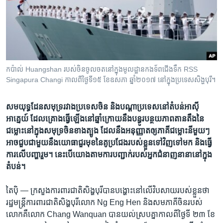
រចនា
សម្ព័ន្ធ​
Khmer English
រំលង​
និង​
បណ្តាញ​សង្គម
ចូល​
ទៅ​
កប៉ាល់ Huangshan របស់​ចិន​ចូល​ចត​នៅ​ក្នុង​មូលដ្ឋាន​កងទ័ព​ជើង​ទឹក RSS
កាន់​
Singapura Changi កាលពី​ថ្ងៃទី១៥ ខែឧសភា ឆ្នាំ២០១៧ នៅ​ក្នុង​ប្រទេស​សិង្ហបុរី។
ទំព័រ​
ភាសា
ស្វែង​
សមយុទ្ធ​ដែន​សមុទ្រ​រវាង​ប្រទេស​ចិន និង​បណ្ដា​ប្រទេស​នៅ​តំបន់​អាស៊ី​
រក
អាគ្នេយ៍ ដែល​គ្រោង​ធ្វើ​ឡើង​នៅ​ឆ្នាំ​ក្រោយ​នឹង​បន្ធូរបន្ថយ​ភាព​តានតឹង​នៃ​
ជម្លោះ​នៅ​ក្នុង​សមុទ្រ​ចិន​ខាង​ត្បូង ដែល​នឹង​អនុញ្ញាត​ឲ្យ​ភាគី​ជម្លោះ​នីមួយៗ​
អាច​ជួប​ជាមួយ​នឹង​យោធា​ជួរ​មុខ​នៃ​គូ​ប្រជែង​របស់​ខ្លួន​ទៅ​វិញ​ទៅ​មក និង​ធ្វើ​
ការ​លើ​បញ្ហា​រួម។ នេះ​បើ​យោង​តាម​ការ​បញ្ជាក់​របស់​អ្នក​ជំនាញ​នានា​នៅ​ក្នុង​
តំបន់។
តៃប៉ិ —
ក្រសួង​ការពារ​ជាតិ​សិង្ហបុរី​បាន​បង្ហោះ​នៅ​លើ​វិបសាយ​របស់​ខ្លួន​ថា
រដ្ឋមន្ត្រី​ការពារ​ជាតិ​សិង្ហបុរី​លោក Ng Eng Hen និង​សមភាគី​ចិន​របស់​
លោក​គឺ​លោក Chang Wanquan បាន​យល់​ស្រប​គ្នា​កាល​ពី​ថ្ងៃទី ២៣ ខែ