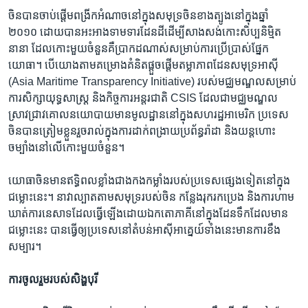
ចិន​បាន​ចាប់​ផ្តើម​ពង្រីក​អំណាច​នៅ​ក្នុង​សមុទ្រ​ចិន​ខាង​ត្បូង​នៅ​ក្នុង​ឆ្នាំ
២០១០ ដោយ​បាន​អះអាង​ទាមទារ​ដែនដី​ដើម្បី​សាងសង់​កោះ​សិប្បនិម្មិត​
នានា ដែល​កោះ​មួយ​ចំនួន​គឺ​ប្រាកដ​ណាស់​សម្រាប់​ការ​ប្រើប្រាស់​ផ្នែក​
យោធា។ បើ​យោង​តាម​គម្រោង​គំនិត​ផ្ដួចផ្ដើម​តម្លាភាព​ដែន​សមុទ្រ​អាស៊ី
(Asia Maritime Transparency Initiative) របស់​មជ្ឈមណ្ឌល​សម្រាប់​
ការ​សិក្សា​យុទ្ធសាស្ត្រ និង​កិច្ចការ​អន្តរជាតិ CSIS ដែល​ជា​មជ្ឈមណ្ឌល​
ស្រាវជ្រាវ​គោល​នយោបាយ​មាន​មូលដ្ឋាន​នៅ​ក្នុង​សហរដ្ឋ​អាមេរិក ប្រទេស​
ចិន​បាន​ត្រៀម​ខ្លួន​រួចរាល់​ក្នុង​ការ​ដាក់​ពង្រាយ​ប្រព័ន្ធ​រ៉ាដា និង​យន្តហោះ​
ចម្បាំង​នៅ​លើ​កោះ​មួយ​ចំនួន។
យោធា​ចិន​មាន​ឥទ្ធិពល​ខ្លាំង​ជាង​កង​កម្លាំង​របស់​ប្រទេស​ផ្សេង​ទៀត​នៅ​ក្នុង​
ជម្លោះ​នេះ។ នាវា​ល្បាត​តាម​សមុទ្រ​របស់​ចិន កន្លែង​រុករក​ប្រេង និង​ការ​ហាម
ឃាត់​ការ​នេសាទ​ដែល​ធ្វើ​ឡើង​ដោយ​ឯកតោ​ភាគី​នៅ​ក្នុង​ដែន​ទឹក​ដែល​មាន​
ជម្លោះ​នេះ បាន​ធ្វើ​ឲ្យ​ប្រទេស​នៅ​តំបន់​អាស៊ី​អាគ្នេយ៍​ទាំង​នេះ​មាន​ការ​ខឹង​
សម្បារ។​
ការ​ចូលរួម​របស់​សិង្ហបុរី