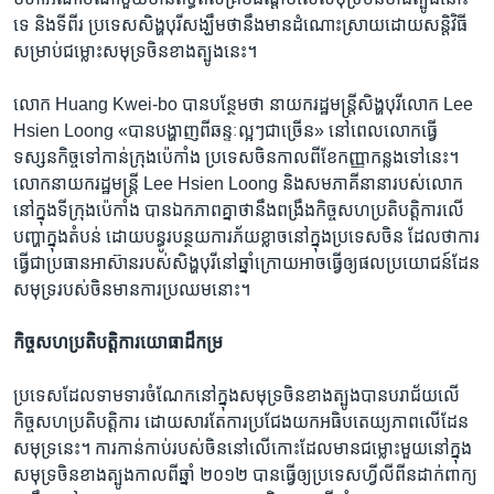
ទេ និង​ទី​ពីរ ប្រទេស​សិង្ហបុរី​សង្ឃឹម​ថា​នឹង​មាន​ដំណោះស្រាយ​ដោយ​សន្តិវិធី​
សម្រាប់​ជម្លោះ​សមុទ្រ​ចិន​ខាង​ត្បូង​នេះ។
លោក Huang Kwei-bo បាន​បន្ថែម​ថា នាយក​រដ្ឋ​មន្ត្រី​សិង្ហបុរី​លោក Lee
Hsien Loong «បាន​បង្ហាញ​ពី​ឆន្ទៈ​ល្អៗ​ជា​ច្រើន» នៅ​ពេល​លោក​ធ្វើ​
ទស្សនកិច្ច​ទៅ​កាន់​ក្រុង​ប៉េកាំង ប្រទេស​ចិន​កាល​ពី​ខែ​កញ្ញា​កន្លង​ទៅ​នេះ។
លោក​នាយក​រដ្ឋមន្ត្រី Lee Hsien Loong និង​សមភាគី​នានា​របស់​លោក​
នៅ​ក្នុង​ទីក្រុង​ប៉េកាំង បាន​ឯកភាព​គ្នា​ថា​នឹង​ពង្រឹង​កិច្ច​សហ​ប្រតិបត្តិការ​លើ​
បញ្ហា​ក្នុង​តំបន់ ដោយ​បន្ធូរបន្ថយ​ការ​ភ័យ​ខ្លាច​នៅ​ក្នុង​ប្រទេស​ចិន ដែល​ថា​ការ​
ធ្វើ​ជា​ប្រធាន​អាស៊ាន​របស់​សិង្ហបុរី​នៅ​ឆ្នាំ​ក្រោយ​អាច​ធ្វើ​ឲ្យ​ផល​ប្រយោជន៍​ដែន​
សមុទ្រ​របស់​ចិន​មាន​ការ​ប្រឈម​នោះ។
កិច្ច​សហ​ប្រតិបត្តិការ​យោធា​ដ៏​កម្រ
ប្រទេស​ដែល​ទាមទារ​ចំណែក​នៅ​ក្នុង​សមុទ្រ​ចិន​ខាង​ត្បូង​បាន​បរាជ័យ​លើ​
កិច្ច​សហ​ប្រតិបត្តិការ ដោយសារ​តែ​ការ​ប្រជែង​យក​អធិបតេយ្យភាព​លើ​ដែន​
សមុទ្រ​នេះ។ ការ​កាន់កាប់​របស់​ចិន​នៅ​លើ​កោះ​ដែល​មាន​ជម្លោះ​មួយ​នៅ​ក្នុង​
សមុទ្រ​ចិន​ខាង​ត្បូង​កាល​ពី​ឆ្នាំ ២០១២ បាន​ធ្វើ​ឲ្យ​ប្រទេស​ហ្វីលីពីន​ដាក់​ពាក្យ​