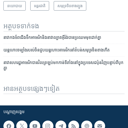
នយោបាយ
អន្តរជាតិ
សមុទ្រ​ចិន​ខាង​ត្បូង
អត្ថបទ​ទាក់ទង
នាវា​កង​ទ័ព​ជើងទឹក​អាមេរិក​និង​នាវា​ល្បាត​អ៊ីរ៉ង់​បាន​ប្រឈមមុខ​ដាក់​គ្នា
យន្ត​ហោះ​ចម្បាំង​របស់​ចិន​ជួប​យន្តហោះ​​​អាមេរិក​នៅតំបន់​សមុទ្រ​ចិន​ខាង​កើត
នាវា​សហរដ្ឋ​អាមេរិក​បាន​វិល​ត្រឡប់​មក​កាន់​ទីតាំង​​នៅ​ក្នុង​​ប្រទេស​ជប៉ុន​វិញ​បន្ទាប់​ពី​បុក​
គ្នា
អានអត្ថបទផ្សេងៗទៀត
បណ្តាញ​សង្គម