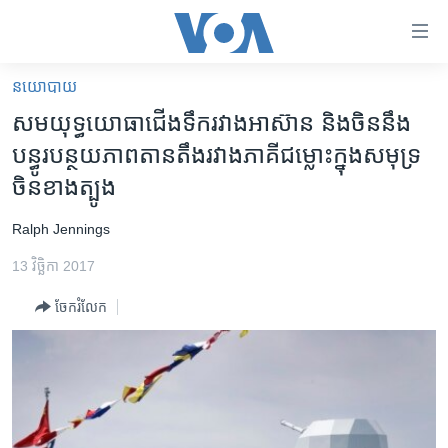
ភ្ជាប់​
ទៅ​
គេហទំព័រ​
នយោបាយ
កម្ពុជា
ទាក់ទង
សមយុទ្ធ​យោធា​ជើង​ទឹក​រវាង​អាស៊ាន និង​ចិន​នឹង​
រំលង​
អន្តរជាតិ
បន្ធូរបន្ថយ​ភាព​តានតឹង​រវាង​ភាគី​ជម្លោះ​ក្នុង​សមុទ្រ​
និង​
អាមេរិក
ចិន​ខាង​ត្បូង
ចូល​
ទៅ​​
ចិន
Ralph Jennings
ទំព័រ​
ហេឡូវីអូអេ
ព័ត៌មាន​​
13 វិច្ឆិកា 2017
តែ​
កម្ពុជាច្នៃប្រតិដ្ឋ
ម្តង
ចែករំលែក
ព្រឹត្តិការណ៍ព័ត៌មាន
រំលង​
និង​
ទូរទស្សន៍ / វីដេអូ​
ចូល​
វិទ្យុ / ផតខាសថ៍
ទៅ​
ទំព័រ​
កម្មវិធីទាំងអស់