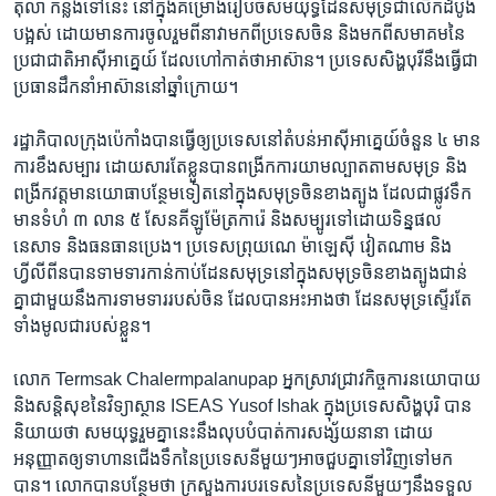
តុលា កន្លង​ទៅ​នេះ នៅ​ក្នុង​គម្រោង​រៀបចំ​សមយុទ្ធ​ដែន​សមុទ្រ​ជា​លើក​ដំបូង​
បង្អស់ ដោយ​មាន​ការ​ចូលរួម​ពី​នាវា​មក​ពី​ប្រទេស​ចិន និង​មក​ពី​សមាគម​នៃ​
ប្រជាជាតិ​អាស៊ីអាគ្នេយ៍ ដែល​ហៅ​កាត់​ថា​អាស៊ាន។ ប្រទេស​សិង្ហបុរី​នឹង​ធ្វើ​ជា​
ប្រធាន​ដឹកនាំ​អាស៊ាន​នៅ​ឆ្នាំ​ក្រោយ។
រដ្ឋាភិបាល​ក្រុង​ប៉េកាំង​បាន​ធ្វើ​ឲ្យ​ប្រទេស​នៅ​តំបន់​អាស៊ី​អាគ្នេយ៍​ចំនួន ៤ មាន​
ការ​ខឹងសម្បារ ដោយសារតែ​ខ្លួន​បាន​ពង្រីក​ការ​យាម​ល្បាត​តាម​សមុទ្រ និង​
ពង្រីក​វត្តមាន​យោធា​បន្ថែម​ទៀត​នៅ​ក្នុង​សមុទ្រ​ចិន​ខាង​ត្បូង ដែល​ជា​ផ្លូវ​ទឹក​
មាន​ទំហំ ៣ លាន ៥ សែន​គីឡូម៉ែត្រ​ការ៉េ និង​សម្បូរ​ទៅ​ដោយ​ទិន្នផល​
នេសាទ និង​ធនធាន​ប្រេង។ ប្រទេស​ព្រុយណេ ម៉ាឡេស៊ី វៀតណាម និង​
ហ្វីលីពីន​បាន​ទាមទារ​កាន់កាប់​ដែន​សមុទ្រ​នៅ​ក្នុង​សមុទ្រ​ចិន​ខាង​ត្បូង​ជាន់​
គ្នា​ជាមួយ​នឹង​ការ​ទាមទារ​របស់​ចិន ដែល​បាន​អះអាង​ថា ដែន​សមុទ្រ​ស្ទើរ​តែ​
ទាំង​មូល​ជា​របស់​ខ្លួន។
លោក Termsak Chalermpalanupap អ្នក​ស្រាវជ្រាវ​កិច្ចការ​នយោបាយ
និង​សន្តិសុខ​នៃ​វិទ្យាស្ថាន ISEAS Yusof Ishak ក្នុង​ប្រទេស​សិង្ហបុរិ បាន​
និយាយ​ថា សមយុទ្ធ​រួម​គ្នា​នេះ​នឹង​លុបបំបាត់​ការ​សង្ស័យ​នានា ដោយ​
អនុញ្ញាត​ឲ្យ​ទាហាន​ជើង​ទឹក​នៃ​ប្រទេស​នីមួយៗ​អាច​ជួប​គ្នា​ទៅ​វិញ​ទៅ​មក​
បាន។ លោក​បាន​បន្ថែម​ថា ក្រសួង​ការបរទេស​នៃ​ប្រទេស​នីមួយៗ​នឹង​ទទួល​