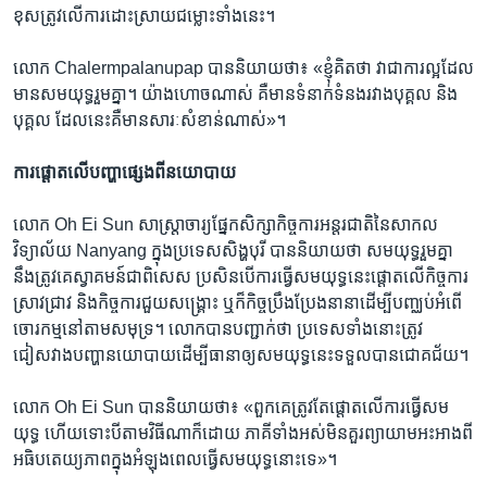
ខុស​ត្រូវ​លើ​ការ​ដោះស្រាយ​ជម្លោះ​ទាំង​នេះ។
លោក Chalermpalanupap បាន​និយាយ​ថា៖ «ខ្ញុំ​គិត​ថា វា​ជា​ការ​ល្អ​ដែល​
មាន​សមយុទ្ធ​រួម​គ្នា។ យ៉ាង​ហោច​ណាស់ គឺ​មាន​ទំនាក់ទំនង​រវាង​បុគ្គល និង​
បុគ្គល ដែល​នេះ​គឺ​មាន​សារៈសំខាន់​ណាស់»។
ការ​ផ្ដោត​លើ​បញ្ហា​ផ្សេង​ពី​នយោបាយ
លោក Oh Ei Sun សាស្ត្រាចារ្យ​ផ្នែក​សិក្សា​កិច្ចការ​អន្តរជាតិ​នៃ​សាកល​
វិទ្យាល័យ Nanyang ក្នុង​ប្រទេស​សិង្ហបុរី បាន​និយាយ​ថា សមយុទ្ធ​រួម​គ្នា​
នឹង​ត្រូវ​គេ​ស្វាគមន៍​ជា​ពិសេស ប្រសិន​បើ​ការ​ធ្វើ​សមយុទ្ធ​នេះ​ផ្ដោត​លើ​កិច្ចការ​
ស្រាវជ្រាវ និង​កិច្ចការ​ជួយ​សង្គ្រោះ ឬ​ក៏​កិច្ច​ប្រឹងប្រែង​នានា​ដើម្បី​បញ្ឈប់​អំពើ​
ចោរកម្ម​នៅ​តាម​សមុទ្រ។ លោក​បាន​បញ្ជាក់​ថា ប្រទេស​ទាំង​នោះ​ត្រូវ​
ជៀសវាង​បញ្ហា​នយោបាយ​ដើម្បី​ធានា​ឲ្យ​សមយុទ្ធ​នេះ​ទទួល​បាន​ជោគជ័យ។
លោក Oh Ei Sun បាន​និយាយ​ថា៖ «ពួកគេ​ត្រូវ​តែ​ផ្តោត​លើ​ការ​ធ្វើ​សម
យុទ្ធ ហើយ​ទោះបី​តាម​វិធី​ណា​ក៏​ដោយ ភាគី​ទាំង​អស់​មិន​គួរ​ព្យាយាម​អះអាង​ពី​
អធិបតេយ្យភាព​ក្នុង​អំឡុង​ពេល​ធ្វើ​សមយុទ្ធ​នោះ​ទេ»។