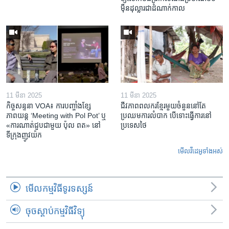
ម៉ឺន​ដុល្លារ​ជា​ដំណាក់កាល
11 មីនា 2025
11 មីនា 2025
កិច្ចសន្ទនា VOA៖ ការ​បញ្ចាំង​ខ្សែ
ជីវភាពពលករខ្មែរមួយចំនួននៅតែ
ភាពយន្ត ‘Meeting with Pol Pot’ ឬ
ប្រឈមការលំបាក បើទោះធ្វើការនៅ
«ការណាត់ជួប​ជាមួយ​ ប៉ុល ពត» នៅ
ប្រទេសថៃ
ទីក្រុងញូវយ៉ក​
មើល​វីដេអូ​ទាំង​អស់
មើល​កម្មវិធី​ទូរទស្សន៍
ចុចស្តាប់កម្មវិធីវិទ្យុ