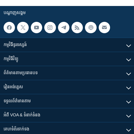
បណ្តាញ​សង្គម
កម្មវិធី​ទូរទស្សន៍
កម្មវិធី​វិទ្យុ
ព័ត៌មាន​តាមប្រធានបទ​
រៀន​​អង់គ្លេស
ទទួល​ព័ត៌មាន​តាម
អំពី​ VOA & ទំនាក់ទំនង
គេហទំព័រ​​ទាក់ទង