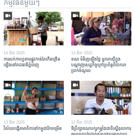
កម្មវិធី​នីមួយៗ
14 មីនា 2025
13 មីនា 2025
ការលក់​កាហ្វេ​តាម​ផ្លូវ​កាន់តែ​កើន​ច្រើន​
ខណៈទំនិញឡើងថ្លៃ អ្នករកស៊ីក្នុង​
ឡើង​នៅ​រាជធានី​ភ្នំពេញ
បណ្តាញ​សេដ្ឋកិច្ចក្រៅ​ប្រព័ន្ធពិបាក​រក​
ប្រាក់​ចំណូល
13 មីនា 2025
12 មីនា 2025
វិស័យ​បង្កើត​មាតិកា​នៅ​កម្ពុជា​រីក​ចម្រើន
ទីប្រឹក្សា​គណបក្ស​កម្លាំង​ជាតិ​ស្នើ​តុលាការ​
ឲ្យ​លោក​បង់ប្រាក់​សំណង​ប្រមាណ​១០​