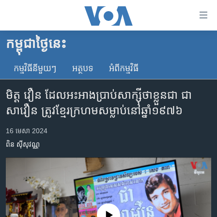
ភ្ជាប់​
ទៅ​
គេហទំព័រ​
កម្ពុជាថ្ងៃនេះ
កម្ពុជា
ទាក់ទង
រំលង​
កម្មវិធី​នីមួយៗ
អត្ថបទ​
អំពី​កម្មវិធី​
អន្តរជាតិ
និង​
អាមេរិក
ចូល​
មិត្ត វឿន ដែល​អះអាង​ប្រាប់​សាក្ស៊ី​ថា​ខ្លួន​ជា ជា
ទៅ​​
ចិន
សាវឿន ត្រូវ​ខ្មែរក្រហម​សម្លាប់​នៅ​ឆ្នាំ​១៩៧៦
ទំព័រ​
ហេឡូវីអូអេ
ព័ត៌មាន​​
16 មេសា 2024
តែ​
កម្ពុជាច្នៃប្រតិដ្ឋ
ពិន ស៊ីសុវណ្ណ
ម្តង
ព្រឹត្តិការណ៍ព័ត៌មាន
រំលង​
និង​
ទូរទស្សន៍ / វីដេអូ​
ចូល​
វិទ្យុ / ផតខាសថ៍
ទៅ​
ទំព័រ​
កម្មវិធីទាំងអស់
No media source currently available