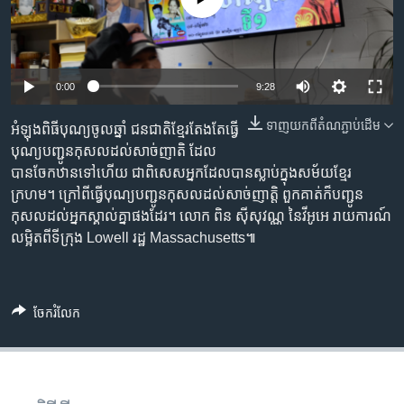
រចនា
សម្ព័ន្ធ​
Khmer English
រំលង​
និង​
បណ្តាញ​សង្គម
0:00
9:28
ចូល​
ទៅ​
ទាញ​យក​ពី​តំណភ្ជាប់​ដើម
អំឡុងពិធីបុណ្យចូលឆ្នាំ ជនជាតិខ្មែរតែងតែធ្វើ
កាន់​
បុណ្យបញ្ជូនកុសលដល់សាច់ញាតិ ដែល
ទំព័រ​
ភាសា
បានចែកឋានទៅហើយ ជាពិសេសអ្នកដែលបានស្លាប់ក្នុងសម័យខ្មែរ
ស្វែង​
ក្រហម។ ក្រៅពីធ្វើបុណ្យបញ្ជូនកុសលដល់សាច់ញាត្តិ ពួកគាត់ក៏បញ្ជូន
រក
កុសលដល់អ្នកស្គាល់គ្នាផងដែរ។ លោក ពិន ស៊ីសុវណ្ណ នៃវីអូអេ រាយការណ៍
លម្អិតពីទីក្រុង Lowell រដ្ឋ Massachusetts៕
ចែករំលែក