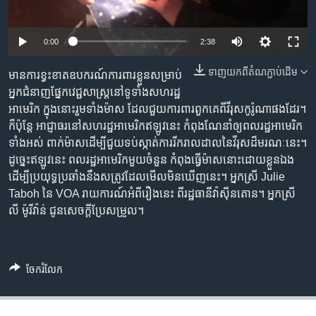
រចនា
សម្ព័ន្ធ​
Khmer English
រំលង​
0:00
2:38
និង​
បណ្តាញ​សង្គម
ចូល​
ទាញ​យក​ពី​តំណភ្ជាប់​ដើម
មាន​ការខ្វះខាត​ឧបករណ៍​ការពារ​ខ្លួន​សម្រាប់​
ទៅ​
អ្នកជំនាញ​ផ្នែក​វេជ្ជសាស្រ្ត​នៅ​ទូទាំង​សហរដ្ឋ​
កាន់​
អាមេរិក ក្នុង​នោះ​រួមទាំង​ម៉ាស ដែល​ជួយ​ការពារ​ពួកគេ​ពី​វីរុស​កូរ៉ូណា​ផងដែរ។
ទំព័រ​
ក៏ប៉ុន្តែ អាជ្ញាធរ​នៅ​សហរដ្ឋ​អាមេរិក​ឥឡូវ​នេះ កំពុង​ណែនាំ​ឲ្យ​ពលរដ្ឋ​អាមេរិក​
ភាសា
ស្វែង​
ទាំងអស់ ពាក់​ម៉ាស​ដើម្បី​ជួយ​ទប់ស្កាត់​ការរីករាលដាល​នៃ​វីរុស​ដ៏​មរណៈ​នេះ។
រក
ដូច្នេះ​ឥឡូវ​នេះ ពលរដ្ឋ​អាមេរិក​​មួយ​ចំនួន កំពុង​ធ្វើ​ម៉ាស​នោះ​ដោយ​ខ្លួន​ឯង
ដើម្បី​ប្រយុទ្ធ​ប្រឆាំង​នឹង​សត្រូវ​ដែល​​មើល​មិនឃើញ​នេះ។ អ្នកស្រី Julie
Taboh នៃ VOA រាយការណ៍​អំពី​រឿង​នេះ ពី​រដ្ឋធានី​វ៉ាស៊ីនតោន។ អ្នកស្រី
លី ម៉ូរីវ៉ាន់ ជូនសេចក្តី​ប្រែសម្រួល។
ចែករំលែក