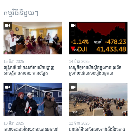
កម្មវិធី​នីមួយៗ
15 មីនា 2025
14 មីនា 2025
តន្ត្រីករ​អ៊ុយក្រែន​នៅ​អាមេរិក​បង្ហាញ​
សេដ្ឋកិច្ច​អាមេរិក​ស្ថិត​ក្នុង​ភាពស្រពិច
សាមគ្គីភាព​តាម​រយៈ​ការសម្តែង
ស្រពិល​ដោយសារ​រឿង​ពន្ធគយ
13 មីនា 2025
12 មីនា 2025
គណបក្ស​ប្រឆាំង​ឈ្នះ​ការបោះឆ្នោត​នៅ
ជនជាតិ​អ៊ីស្រាអែល​ប្រកាន់​តឹងរ៉ឹង​គ្រោង​