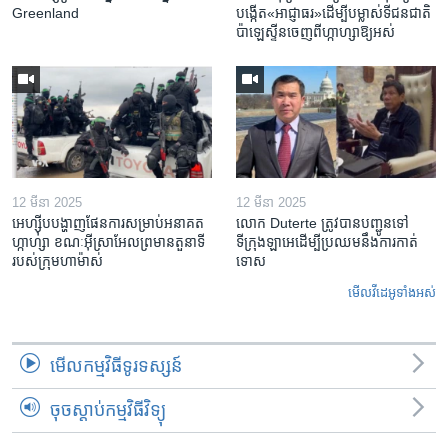
Greenland
បង្កើត​«អាជ្ញាធរ‍»​ដើម្បី​បម្លាស់​ទី​ជនជាតិ​
ប៉ាឡេស្ទីន​ចេញពី​ហ្កាហ្សា​ឱ្យ​អស់
12 មីនា 2025
12 មីនា 2025
អេហ្ស៊ីប​បង្ហាញ​ផែនការ​សម្រាប់​អនាគត​
លោក Duterte ត្រូវ​បាន​បញ្ជូនទៅ
ហ្កាហ្សា ខណៈ​អ៊ីស្រាអែល​ព្រមាន​តួនាទី​
ទីក្រុងឡាអេ​ដើម្បី​ប្រឈម​នឹង​ការកាត់
របស់​ក្រុម​ហាម៉ាស់
ទោស
មើល​វីដេអូ​ទាំង​អស់
មើល​កម្មវិធី​ទូរទស្សន៍
ចុចស្តាប់កម្មវិធីវិទ្យុ