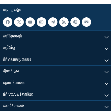
បណ្តាញ​សង្គម
កម្មវិធី​ទូរទស្សន៍
កម្មវិធី​វិទ្យុ
ព័ត៌មាន​តាមប្រធានបទ​
រៀន​​អង់គ្លេស
ទទួល​ព័ត៌មាន​តាម
អំពី​ VOA & ទំនាក់ទំនង
គេហទំព័រ​​ទាក់ទង