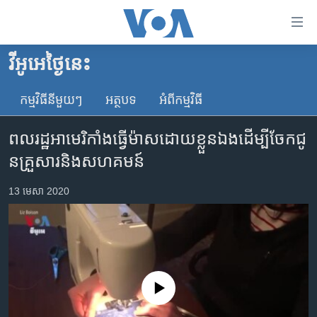
ភ្ជាប់​
ទៅ​
គេហទំព័រ​
វីអូអេថ្ងៃនេះ
កម្ពុជា
ទាក់ទង
រំលង​
កម្មវិធី​នីមួយៗ
អត្ថបទ​
អំពី​កម្មវិធី​
អន្តរជាតិ
និង​
អាមេរិក
ចូល​
ពលរដ្ឋ​អាមេរិកាំង​​ធ្វើ​ម៉ាស​ដោយ​ខ្លួន​ឯង​ដើម្បី​ចែកជូ​
ទៅ​​
ចិន
ន​​គ្រួសារ​និង​សហគមន៍
ទំព័រ​
ហេឡូវីអូអេ
ព័ត៌មាន​​
13 មេសា 2020
តែ​
កម្ពុជាច្នៃប្រតិដ្ឋ
ម្តង
ព្រឹត្តិការណ៍ព័ត៌មាន
រំលង​
និង​
ទូរទស្សន៍ / វីដេអូ​
ចូល​
វិទ្យុ / ផតខាសថ៍
ទៅ​
No media source currently available
ទំព័រ​
កម្មវិធីទាំងអស់