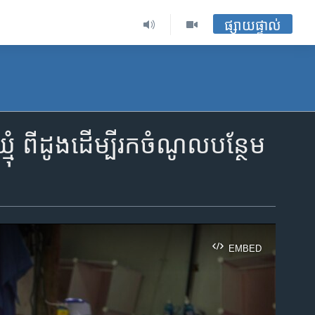
ផ្សាយផ្ទាល់
ំ ពីដូង​ដើម្បី​រកចំណូល​បន្ថែម​
EMBED