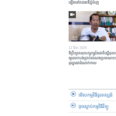
ឡើង​នៅ​រាជធានី​ភ្នំពេញ
12 មីនា 2025
ទីប្រឹក្សា​គណបក្ស​កម្លាំង​ជាតិ​ស្នើ​តុលា
ឲ្យ​លោក​បង់ប្រាក់​សំណង​ប្រមាណ​១០​ម
ដុល្លារ​ជា​ដំណាក់កាល
មើល​កម្មវិធី​ទូរទស្សន៍
ចុចស្តាប់កម្មវិធីវិទ្យុ