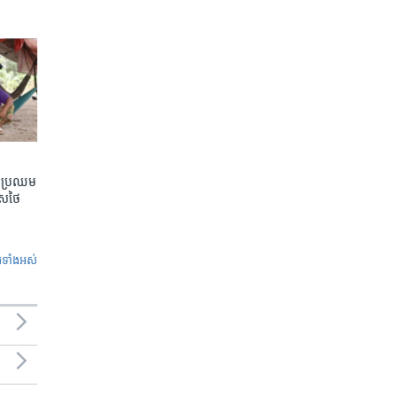
តែប្រឈម
េសថៃ
ូ​ទាំង​អស់