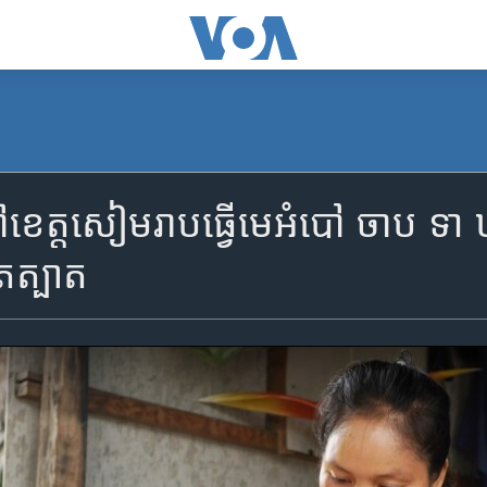
​ខេត្តសៀមរាប​ធ្វើមេអំបៅ ចាប ទា ឃ្មុ
ាតត្បាត