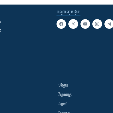
បណ្តាញ​សង្គម
ក
ី
បរិស្ថាន
វិទ្យាសាស្រ្ត
វប្បធម៌