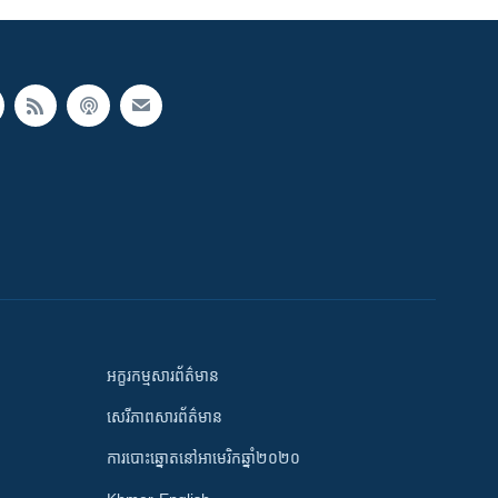
អក្ខរកម្មសារព័ត៌មាន
សេរីភាពសារព័ត៌មាន
ការបោះឆ្នោតនៅអាមេរិកឆ្នាំ២០២០