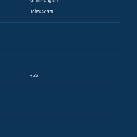
Khmer-English
បទវិចារណកថា
RSS