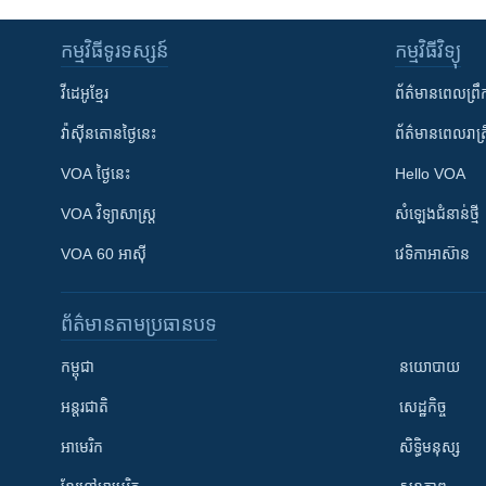
កម្មវិធី​ទូរទស្សន៍
កម្មវិធី​វិទ្យុ
វីដេអូ​ខ្មែរ
ព័ត៌មាន​ពេល​ព្រឹ
វ៉ាស៊ីនតោន​ថ្ងៃ​នេះ
ព័ត៌មាន​​ពេល​រាត្រ
VOA ថ្ងៃនេះ
Hello VOA
VOA ​វិទ្យាសាស្ត្រ
សំឡេង​ជំនាន់​ថ្មី
VOA 60 អាស៊ី
វេទិកា​អាស៊ាន
ព័ត៌មាន​តាមប្រធានបទ​
កម្ពុជា
នយោបាយ
អន្តរជាតិ
សេដ្ឋកិច្ច
អាមេរិក
សិទ្ធិមនុស្ស