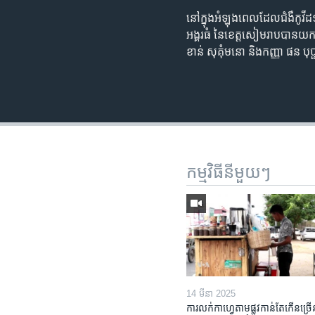
នៅក្នុង​អំឡុងពេល​ដែល​ជំងឺ​កូវីដ១៩
អង្គរធំ នៃ​ខេត្តសៀមរាប​បាន​យក​ផ្ល
ខាន់ សុគុំមនោ និង​កញ្ញា ផន បុប
កម្មវិធី​នីមួយៗ
14 មីនា 2025
ការលក់​កាហ្វេ​តាម​ផ្លូវ​កាន់តែ​កើន​ច្រើ