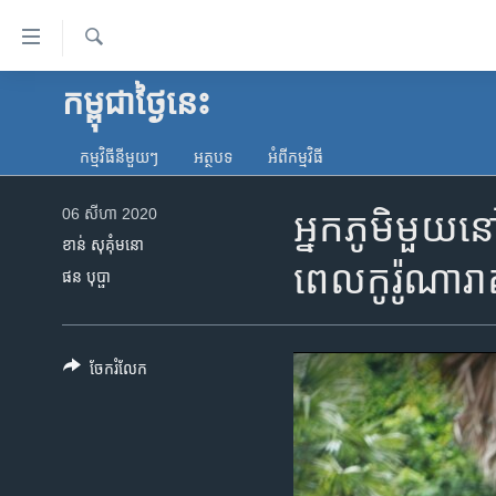
ភ្ជាប់​
ទៅ​
គេហទំព័រ​
ស្វែង​
កម្ពុជាថ្ងៃនេះ
កម្ពុជា
រក
ទាក់ទង
អន្តរជាតិ
រំលង​
កម្មវិធី​នីមួយៗ
អត្ថបទ​
អំពី​កម្មវិធី​
និង​
អាមេរិក
ចូល​
06 សីហា 2020
អ្នកភូមិមួយ​នៅ
ចិន
ទៅ​​
ខាន់ សុគុំមនោ
ទំព័រ​
ហេឡូវីអូអេ
ពេល​កូរ៉ូណា​រ
ផន បុប្ផា
ព័ត៌មាន​​
កម្ពុជាច្នៃប្រតិដ្ឋ
តែ​
ម្តង
ព្រឹត្តិការណ៍ព័ត៌មាន
រំលង​
ចែករំលែក
ទូរទស្សន៍ / វីដេអូ​
និង​
ចូល​
វិទ្យុ / ផតខាសថ៍
ទៅ​
កម្មវិធីទាំងអស់
ទំព័រ​