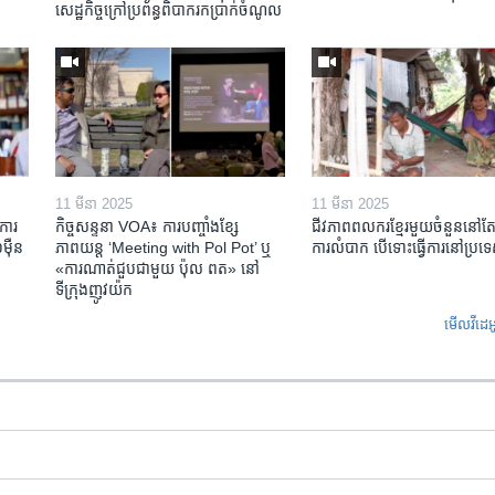
សេដ្ឋកិច្ចក្រៅ​ប្រព័ន្ធពិបាក​រក​ប្រាក់​ចំណូល
11 មីនា 2025
11 មីនា 2025
ការ​
កិច្ចសន្ទនា VOA៖ ការ​បញ្ចាំង​ខ្សែ
ជីវភាពពលករខ្មែរមួយចំនួននៅ
៉ឺន​
ភាពយន្ត ‘Meeting with Pol Pot’ ឬ
ការលំបាក បើទោះធ្វើការនៅប្រទ
«ការណាត់ជួប​ជាមួយ​ ប៉ុល ពត» នៅ
ទីក្រុងញូវយ៉ក​
មើល​វីដេអ