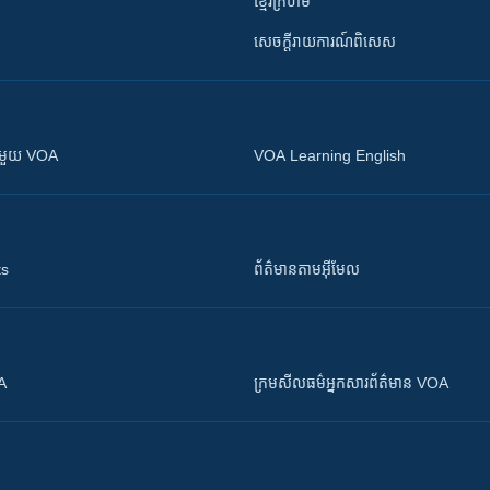
ខ្មែរក្រហម
សេចក្តីរាយការណ៍ពិសេស
ស​​ជាមួយ VOA
VOA Learning English
ts
ព័ត៌មាន​តាម​អ៊ីមែល
OA
ក្រម​​​សីលធម៌​​​អ្នក​​​សារព័ត៌មាន VOA