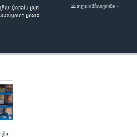
ទាញ​យក​ពី​តំណភ្ជាប់​ដើម
ិគោកគ្រើល ឃុំលាងដៃ ស្រុក
EMBED
ួសារ​របស់​ពួកគេ។ អ្នកនាង
ចម្រើន