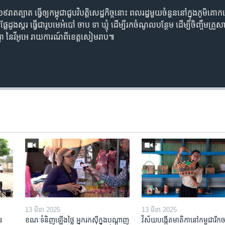
​រាតត្បាត ធ្វើ​ឲ្យ​កម្ពុជា​ជួប​វិបត្តិ​សេដ្ឋកិច្ច​នោះ​ ពលរដ្ឋ​មួយ​ចំនួន​នៅក្នុង​ភូម
ែ​ដូងស្តរ ធ្វើ​ជារូប​មេអំបៅ ចាប ទា ឃ្មុំ ដើម្បី​រក​ចំណូល​បន្ថែម ដើម្បី​ចិញ្ចឹម​គ្រ
្ផា នៃ​វីអូអេ រាយការណ៍​ពី​ខេត្តសៀមរាប៕
13 មីនា 2025
13 មីនា 2025
ន​
ខណៈទំនិញឡើងថ្លៃ អ្នករកស៊ីក្នុង​បណ្តាញ​
វិស័យ​បង្កើត​មាតិកា​នៅ​កម្ពុជា​រីក​