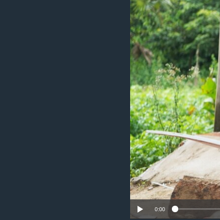
រចនា
សម្ព័ន្ធ​
រំលង​
និង​
ចូល​
ទៅ​
កាន់​
ទំព័រ​
ស្វែង​
រក
0:00