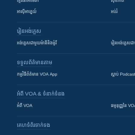
ខ្មែរ​នៅអាមេរិក
សុខភាព
អាស៊ីអាគ្នេយ៍
អប់រំ
រៀន​​អង់គ្លេស
អង់គ្លេស​ជាមួយ​ម៉ានី​និង​ម៉ូរី
រៀន​​​​​​អង់គ្លេ
ទទួល​ព័ត៌មាន​តាម
កម្មវិធី​ព័ត៌មាន VOA App
ស្តាប់ Podcas
អំពី​ VOA & ទំនាក់ទំនង
អំពី​ VOA
ធម្មនុញ្ញ​នៃ V
គេហទំព័រ​​ទាក់ទង