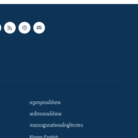
អក្ខរកម្មសារព័ត៌មាន
សេរីភាពសារព័ត៌មាន
ការបោះឆ្នោតនៅអាមេរិកឆ្នាំ២០២០
Khmer-English