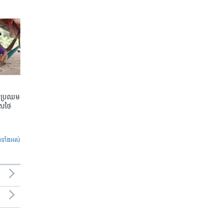
តែប្រឈម
េសថៃ
ូ​ទាំង​អស់