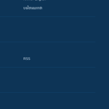
បទវិចារណកថា
RSS