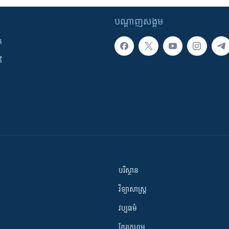
បណ្តាញ​សង្គម
ក
ី
បរិស្ថាន
វិទ្យាសាស្រ្ត
វប្បធម៌
ខ្មែរក្រហម