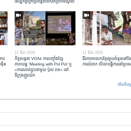
សេដ្ឋកិច្ចក្រៅ​ប្រព័ន្ធពិបាក​រក​ប្រាក់​ចំណូល
11 មីនា 2025
11 មីនា 2025
ការ​
កិច្ចសន្ទនា VOA៖ ការ​បញ្ចាំង​ខ្សែ
ជីវភាពពលករខ្មែរមួយចំនួននៅ
៉ឺន​
ភាពយន្ត ‘Meeting with Pol Pot’ ឬ
ការលំបាក បើទោះធ្វើការនៅប្រទ
«ការណាត់ជួប​ជាមួយ​ ប៉ុល ពត» នៅ
ទីក្រុងញូវយ៉ក​
មើល​វីដេអ