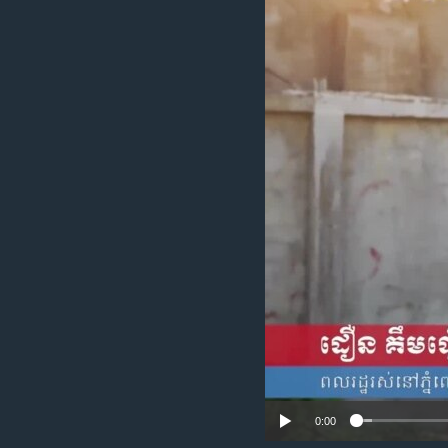
រចនា
សម្ព័ន្ធ​
រំលង​
និង​
ចូល​
ទៅ​
កាន់​
ទំព័រ​
ស្វែង​
រក
0:00