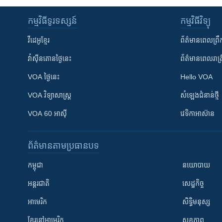
កម្មវិធី​ទូរទស្សន៍
កម្មវិធី​វិទ្យុ
វីដេអូ​ខ្មែរ
ព័ត៌មាន​ពេល​ព្រឹ
វ៉ាស៊ីនតោន​ថ្ងៃ​នេះ
ព័ត៌មាន​​ពេល​រាត្រ
VOA ថ្ងៃនេះ
Hello VOA
VOA ​វិទ្យាសាស្ត្រ
សំឡេង​ជំនាន់​ថ្មី
VOA 60 អាស៊ី
វេទិកា​អាស៊ាន
ព័ត៌មាន​តាមប្រធានបទ​
កម្ពុជា
នយោបាយ
អន្តរជាតិ
សេដ្ឋកិច្ច
អាមេរិក
សិទ្ធិមនុស្ស
ខ្មែរ​នៅអាមេរិក
សុខភាព