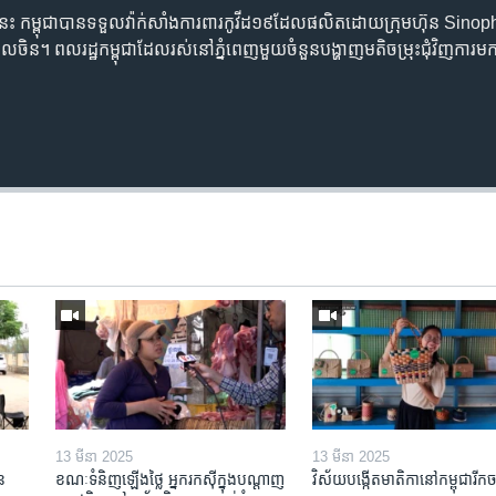
ភៈ​នេះ​ កម្ពុជា​បាន​ទទួល​វ៉ាក់សាំង​ការពារ​កូវីដ​១៩​​ដែល​ផលិត​ដោយ​ក្រុមហ៊ុន​ Sinop
​ចិន។​ ពលរដ្ឋ​កម្ពុជា​ដែល​រស់​នៅ​ភ្នំពេញ​មួយ​ចំនួន​បង្ហាញ​មតិ​ចម្រុះ​ជុំវិញ​ការ​មក
13 មីនា 2025
13 មីនា 2025
ន​
ខណៈទំនិញឡើងថ្លៃ អ្នករកស៊ីក្នុង​បណ្តាញ​
វិស័យ​បង្កើត​មាតិកា​នៅ​កម្ពុជា​រីក​