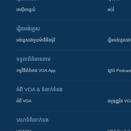
អាស៊ីអាគ្នេយ៍
អប់រំ
រៀន​​អង់គ្លេស
អង់គ្លេស​ជាមួយ​ម៉ានី​និង​ម៉ូរី
រៀន​​​​​​អង់គ្លេ
ទទួល​ព័ត៌មាន​តាម
កម្មវិធី​ព័ត៌មាន VOA App
ស្តាប់ Podcas
អំពី​ VOA & ទំនាក់ទំនង
អំពី​ VOA
ធម្មនុញ្ញ​នៃ V
គេហទំព័រ​​ទាក់ទង