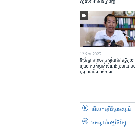
ឡើង​នៅ​រាជធានី​ភ្នំពេញ
12 មីនា 2025
ទីប្រឹក្សា​គណបក្ស​កម្លាំង​ជាតិ​ស្នើ​តុលា
ឲ្យ​លោក​បង់ប្រាក់​សំណង​ប្រមាណ​១០​ម
ដុល្លារ​ជា​ដំណាក់កាល
មើល​កម្មវិធី​ទូរទស្សន៍
ចុចស្តាប់កម្មវិធីវិទ្យុ