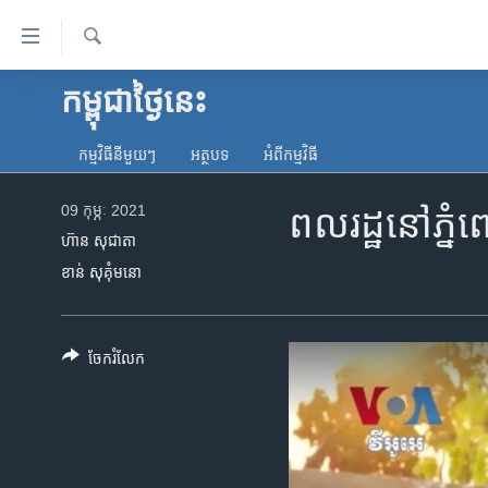
ភ្ជាប់​
ទៅ​
គេហទំព័រ​
ស្វែង​
កម្ពុជាថ្ងៃនេះ
កម្ពុជា
រក
ទាក់ទង
អន្តរជាតិ
រំលង​
កម្មវិធី​នីមួយៗ
អត្ថបទ​
អំពី​កម្មវិធី​
និង​
អាមេរិក
ចូល​
09 កុម្ភៈ 2021
ពលរដ្ឋ​​នៅ​ភ្នំ
ចិន
ទៅ​​
ហ៊ាន សុជាតា
ទំព័រ​
ហេឡូវីអូអេ
ខាន់ សុគុំមនោ
ព័ត៌មាន​​
កម្ពុជាច្នៃប្រតិដ្ឋ
តែ​
ម្តង
ព្រឹត្តិការណ៍ព័ត៌មាន
ចែករំលែក
រំលង​
ទូរទស្សន៍ / វីដេអូ​
និង​
ចូល​
វិទ្យុ / ផតខាសថ៍
ទៅ​
កម្មវិធីទាំងអស់
ទំព័រ​