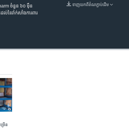
ទាញ​យក​ពី​តំណភ្ជាប់​ដើម
harm ចំនួន​ ៦០​ ម៉ឺន​
EMBED
​ដល់​នៃ​វ៉ាក់សាំង​ការពារ​
ចម្រើន