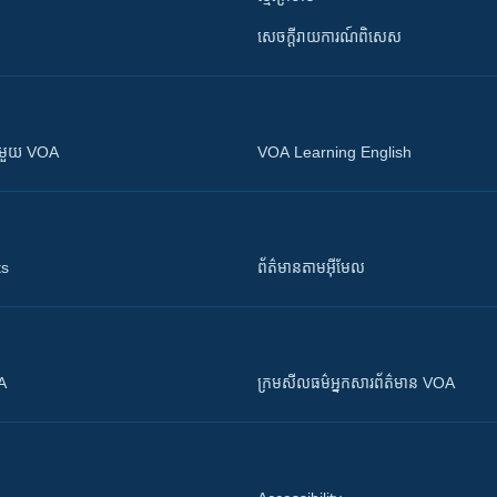
សេចក្តីរាយការណ៍ពិសេស
ស​​ជាមួយ VOA
VOA Learning English
ts
ព័ត៌មាន​តាម​អ៊ីមែល
OA
ក្រម​​​សីលធម៌​​​អ្នក​​​សារព័ត៌មាន VOA