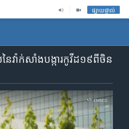
ផ្សាយផ្ទាល់
នៃ​វ៉ាក់សាំង​បង្ការ​កូវីដ​១៩​ពី​ចិន
EMBED