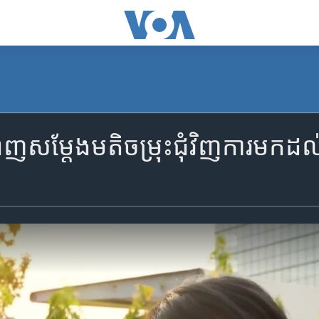
ពេញ​សម្តែង​មតិចម្រុះ​ជុំវិញ​ការ​មក​ដល់​