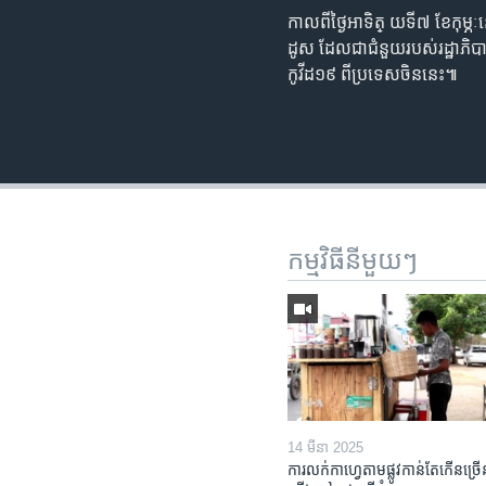
កាល​ពី​ថ្ងៃ​អាទិត្ យ​ទី៧​ ខែ​កុម្
ដូស​ ដែល​ជា​ជំនួយ​របស់​រដ្ឋាភិបាល
កូវីដ​១៩​ ពី​​ប្រទេស​ចិន​នេះ៕
កម្មវិធី​នីមួយៗ
14 មីនា 2025
ការលក់​កាហ្វេ​តាម​ផ្លូវ​កាន់តែ​កើន​ច្រើ