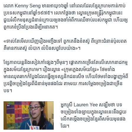
លោក Kenny Seng មាន​អាយុ​១៦​ឆ្នាំ ​នៅ​ពេល​ដែល​ខ្មែរ​ក្រហម​កាន់​កាប់​
ប្រទេស​កម្ពុជា​នៅឆ្នាំ​១៩៧៥។ លោកថ្លែង​ថា​ ល្ខោន​ក្រុម​តន្ត្រី​រ៉ុក​កម្ពុជា​នេះ
ជួយ​រំលឹក​មនុស្ស​ជំនាន់​ក្រោយ​ឲ្យ​ចង​ចាំ​អំពី​ការ​ឈឺ​ចាប់​របស់​កម្ពុជា ហើយ​ឲ្យ​
ពួក​គេ​ខំ​ប្រឹង​ប្រែង​ដើម្បី​អនាគត។
«ទាល់​តែ​មើល​ឃើញ​រឿង​អញ្ចឹង​ទៅ ពួកគេ​នឹង​ខំ​តស៊ូ ពី​ព្រោះ​ជំនាន់​ប៉ុលពត
គឺ​មាន​ការ​តស៊ូ​ លំបាក‍ លំបិន​សព្វ​បែប​យ៉ាង»។
ខ្សែ​ភាព​យន្ត​និង​សៀវភៅ​ផ្សេងៗ​ពី​មុនៗ​ ផ្តោតភាគ​ច្រើន​តែលើ​សោកនាដកម្ម​
ក្នុង​សម័យ​ខ្មែរ​ក្រហម។ រឿង​ល្ខោន «ក្រុម​ភ្លេង​សម័យ​ខ្មែរ» ថែម​ទាំង​
មានឈុត​ឆាក​កំប្លែង​ដែល​ធ្វើ​ឲ្យ​ទស្សនិកជន​សើច ហើយថែម​ទាំង​បង្ហាញ​អំពី​
ប្រវត្តិ​ចម្រៀង​ខ្មែរ​ពី​ជំនាន់​មុន​ផងដែរ​ តាម​រយៈ​ការ​សម្តែង​ចម្រៀង​ជា​ច្រើន​
បទ។
អ្នក​ស្រី Lauren Yee សង្ឃឹម​ថា​ បទ​
ចម្រៀង​ទាំងឡាយ​ក្នុង​ល្ខោននេះ​នឹង​ជួយ​
លើក​តម្កើង​ចម្រៀង​ខ្មែរ​ពី​សម័យ​មុន​ផង​
ដែរ។