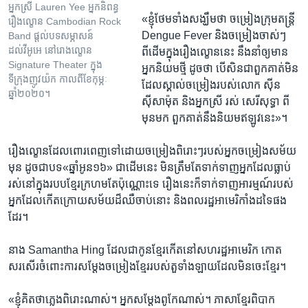
អ្នកស្រី Lauren Yee អ្នកនិពន្ធ
‍«ខ្ញុំថែម​ទាំង​សង្ឃឹម​ថា​ ចម្រៀង​ក្រុម​តន្ត្រី
រឿងល្ខោន Cambodian Rock
Dengue Fever និងចម្រៀង​ចាស់ៗ​
Band ផ្តល់បទសម្ភាសន៍
ដល់វីអូអេ នៅរោងល្ខោន
ពីដើម​ក្នុង​រឿង​ល្ខោន​នេះ​ នឹងនាំ​ឲ្យ​មាន​
Signature Theater ក្នុង
អ្នក​និយម​ថ្មី ​ដូចថា​ បើ​សិន​ជា​ពួកគាត់​មិន​
ទីក្រុងញូវយ៉ក កាលពីខែកុម្ភៈ
ដែល​ស្គាល់ចម្រៀងរបស់​លោក ស៊ីន
ឆ្នាំ២០២០។
ស៊ីសាម៉ុត និង​អ្នក​ស្រី រស់​ សេរីសុទ្ធា ពី​
មុន​មក ​ពួកគាត់​នឹង​និយម​ឥឡូវ​នេះ‍»។
រឿង​ល្ខោន​ដែល​ពោរពេញ​ទៅ​ដោយ​ចម្រៀងពិរោះៗ​របស់​អ្នក​ចម្រៀង​សម័យ​
មុន ដូច​ជាបទ«ឆ្នាំ​អូន​១៦‍» ជា​ដើម​នេះ មិន​ត្រឹម​តែ​ទាក់​ទាញ​អ្នក​ដែល​ធ្លាប់​
រស់​នៅ​ក្នុង​របប​ខ្មែរ​ក្រហម​តែ​ប៉ុណ្ណោះទេ រឿងនេះ​ក៏​ទាក់​ទាញ​អារម្មណ៍​របស់​
អ្នក​ដែល​កើត​ក្រោយ​សម័យ​ដ៏​ឈឺ​ចាប់​នោះ និង​ពលរដ្ឋ​អាមេរិកាំង​ដទៃផង​
ដែរ។
នាង Samantha Hing ដែល​ជា​កូន​ខ្មែរ​កើត​នៅសហរដ្ឋ​អាមេរិក កោត​
សរសើរ​ចំពោះ​ការ​សម្តែង​ចម្រៀង​ខ្មែរ​របស់​តួទាំង​ឡាយ​ដែល​មិន​ចេះ​ខ្មែរ។
‍«ខ្ញុំ​គិត​ថា​ភ្លេង​ពិរោះ​ណាស់។​ អ្នក​សម្តែង​ពូកែ​ណាស់។ ភាសា​ខ្មែរ​ពិបាក​