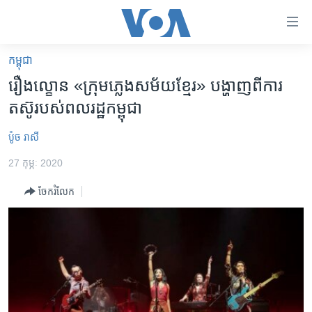
ភ្ជាប់​
ទៅ​
គេហទំព័រ​
កម្ពុជា
កម្ពុជា
ទាក់ទង
រឿង​ល្ខោន ​«ក្រុម​ភ្លេង​សម័យ​ខ្មែរ‍»​ បង្ហាញ​ពី​ការ​
រំលង​
អន្តរជាតិ
តស៊ូ​របស់​ពល​រដ្ឋ​កម្ពុជា
និង​
អាមេរិក
ចូល​
ប៉ូច រាសី
ទៅ​​
ចិន
ទំព័រ​
27 កុម្ភៈ 2020
ហេឡូវីអូអេ
ព័ត៌មាន​​
ចែករំលែក
តែ​
កម្ពុជាច្នៃប្រតិដ្ឋ
ម្តង
ព្រឹត្តិការណ៍ព័ត៌មាន
រំលង​
និង​
ទូរទស្សន៍ / វីដេអូ​
ចូល​
វិទ្យុ / ផតខាសថ៍
ទៅ​
ទំព័រ​
កម្មវិធីទាំងអស់