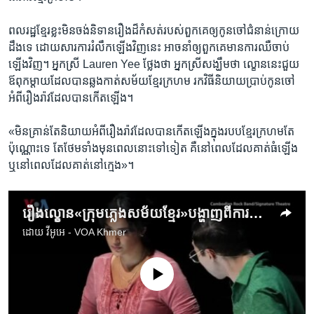
ពលរដ្ឋខ្មែរ​ខ្លះ​មិន​ចង់​និទាន​រឿង​ដ៏​កំសត់​របស់​ពួកគេ​ឲ្យ​កូន​ចៅ​ជំនាន់​ក្រោយ​
ដឹង​ទេ​ ដោយ​សារ​ការ​រំលឹក​ឡើង​វិញ​នេះ អាច​នាំ​ឲ្យ​ពួកគេ​មាន​ការ​ឈឺ​ចាប់​
ឡើង​វិញ។ អ្នក​ស្រី​ Lauren Yee ថ្លែង​ថា​ អ្នក​ស្រី​សង្ឃឹម​ថា ​ល្ខោន​នេះ​ជួយ​
ឪពុកម្តាយ​ដែល​បាន​ឆ្លងកាត់​សម័យ​ខ្មែរ​ក្រហម រក​វិធី​និយាយ​ប្រាប់​កូន​ចៅ​
អំពី​រឿង​រ៉ាវ​ដែល​បាន​កើត​ឡើង។
«មិន​គ្រាន់​តែ​និយាយ​អំពី​រឿង​រ៉ាវ​ដែល​បាន​កើត​ឡើង​ក្នុងរបប​ខ្មែរ​ក្រហម​តែ​
ប៉ុណ្ណោះ​ទេ តែ​ថែម​ទាំង​មុនពេល​នោះ​ទៅ​ទៀត គឺ​នៅ​ពេល​ដែល​គាត់​ធំ​ឡើង
ឬនៅ​ពេល​ដែល​គាត់​នៅ​ក្មេង‍»។
រឿង​ល្ខោន​«ក្រុម​ភ្លេង​សម័យ​ខ្មែរ‍»​បង្ហាញ​ពី​ការ​តស៊ូ​របស់​ពលរដ្ឋ​កម្ពុជា
ដោយ
វីអូអេ - VOA Khmer
No media source currently available