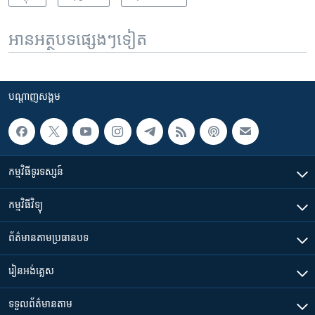
អានអត្ថបទផ្សេងៗទៀត
បណ្តាញ​សង្គម
កម្មវិធី​ទូរទស្សន៍
កម្មវិធី​វិទ្យុ
ព័ត៌មាន​តាមប្រធានបទ​
រៀន​​អង់គ្លេស
ទទួល​ព័ត៌មាន​តាម