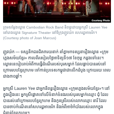
រចនា
សម្ព័ន្ធ​
Khmer English
រំលង​
និង​
បណ្តាញ​សង្គម
ចូល​
ក្រុមសម្តែងល្ខោន Cambodian Rock Band និពន្ធដោយអ្នកស្រី Lauren Yee
ទៅ​
នៅរោងល្ខោន Signature Theater នៅទីក្រុងញូវយ៉ក សហរដ្ឋអាមេរិក។
កាន់​
(Courtesy photo of Joan Marcus)
ទំព័រ​
ភាសា
ស្វែង​
ញូវយ៉ក —
ទស្សនិកជនជិត​៣​រយ​នាក់​ នាំ​គ្នា​មក​ទស្សនា​រឿង​ល្ខោន «ក្រុម​
រក
ភ្លេង​សម័យ​ខ្មែរ» កាល​ពី​រសៀល​ថ្ងៃ​អាទិត្យ​ទី​១៧ ខែ​កុម្ភៈ​កន្លង​ទៅ​នេះ។
ល្ខោន​នេះរៀប​រាប់​អំពី​ការ​ធ្វើ​ដំណើររបស់​បុរស​ម្នាក់ ​ដែល​ធ្លាប់​បានរស់​នៅ​
ក្រោម​របបខ្មែរ​ក្រហម ទៅ​កាន់​ប្រទេស​កម្ពុជា​ជា​លើក​ដំបូង ​ក្រោយ​រយៈពេល​
ជាង​៣០​ឆ្នាំ។
អ្នក​ស្រី Lauren Yee ជា​អ្នក​និពន្ធ​រឿង​ល្ខោន «ក្រុម​ភ្លេង​សម័យ​ខ្មែរ»។ នៅ​
ក្នុង​រឿង​នេះ អ្នក​ស្រី​ផ្តោត​ទៅ​លើ​ទំនាក់​ទំនង​របស់​បុរសម្នាក់​ឈ្មោះ ជុំ ដែល​
បាន​រស់​នៅ​ក្រោម​របប​ខ្មែរ​ក្រហម និង​កូន​ស្រី​របស់​លោក​ឈ្មោះ នារី ដែល​
បាន​ចាប់​កំណើត​នៅ​សហរដ្ឋ​អាមេរិក និង​អំពី​អាថ៌កំបាំង​របស់​លោក​ក្នុង​
ជំនាន់​ខ្មែរ​ក្រហម។