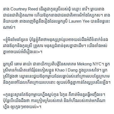
នាង Courtney Reed ដើរ​តួ​ជា​កូន​ស្រី​របស់​ជុំ ឈ្មោះ នារី។ ម្តាយ​នាង​
ជាជន​ជាតិ​វៀតណាម ហើយ​ឪពុក​នាង​ជា​ជន​ជាតិ​អាមេរិកាំង​ស្បែក​ស។ នាង
និយាយ​ថា​ នាង​ពេញ​ចិត្ត​នឹង​រឿង​ដែល​អ្នក​ស្រី Lauren Yee បាន​និពន្ធ​នេះ​
ណាស់។
«ខ្ញុំ​មិន​មែន​ខ្មែរ​ទេ ប៉ុន្តែ​ខ្ញុំ​គិត​ថា​មនុស្ស​គ្រប់​រូប​អាចយល់​ដឹង​អំពី​ទំនាក់​ទំនង​
រវាង​ឪពុក​និង​កូន​ស្រី គ្រួសារ មនុស្ស​ជំនាន់​ខុស​គ្នា​ជា​ដើម។ យើង​ទាំង​អស់​
គ្នា​អាច​យល់​អំពី​រឿង​នេះ‍»។
អ្នក​ស្រី ឆោម ឆាយ៉ា ​ជា​នាយិកា​ប្រតិបត្តិ​នៃសមាគម​ Mekong NYC។ អ្នក​
ស្រីមាន​កំណើត​នៅជំរុំ​ជន​ភៀស​ខ្លួន Khao I Dang ក្នុង​ប្រទេស​ថៃ។ អ្នក​
ស្រីថ្លែង​ថា ល្ខោន​នេះ​ជួយ​ឪពុក​ម្តាយ​ដែល​ធ្លាប់​រស់​នៅ​ក្រោម​របប​ខ្មែរ​ក្រហម ​
និង​កូន​ចៅ​ដែល​កើត​ក្រោយ​របប​នោះ​ ឲ្យយល់​ចិត្ត​គ្នា​កាន់​តែល្អ​ប្រសើរ​ឡើង។
«កូន​ខ្លះ​ស្មាន​តែ​ឪពុក​ម្តាយ​ហ្នឹង​ស្អប់​កូន វៃ​កូន គឺ​គាត់​មិនគួរ​ធ្វើ​អញ្ចឹង​ទេ។
ប៉ុន្តែ​បើ​យើង​ដឹង​ថា​ ការ​ក្រៀម​ក្រំ​របស់​គាត់ និង​កំហឹង​របស់គាត់​មក​ពី​ណា​
ហ្នឹង ឲ្យ​ក្មេង​ៗ​អាច​យល់‍»។