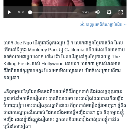
0:00
9:46
ទាញ​យក​ពី​តំណភ្ជាប់​ដើម
លោក Joe Ngo ដើរ​តួ​ជា​ឪពុក​ឈ្មោះ​ ជុំ ។ លោក​ជា​កូន​ខ្មែរ​កាត់​ចិន ​ដែល​
កើត​នៅ​ទីក្រុង Monterey Park រដ្ឋ​ California ហើយ​ដែល​មិន​មាន​ជាប់​
សាច់​ឈាម​ជាមួយ​លោក ហាំង ង៉ោ ដែល​ដើរ​តួ​នៅ​ក្នុង​ខ្សែ​ភាព​យន្ត The
Killing Fields របស់ Hollywood ​នោះទេ។ លោក​ថា អ្នក​រស់​រាន​មាន​
ជីវិត​ពី​របប​ខ្មែរ​ក្រហមខ្លះ ដែល​មក​មើល​ល្ខោន​នេះ បើក​ចំហរក្រោយពីការ
ទស្សនា។
«ឪពុក​ម្តាយ​ខ្មែរ​ដែល​មិន​ចង់​និយាយ​អំពី​ជីវិត​ពួកគាត់ និង​ដែល​ខ្លះត្រូវ​បាន​
កូន​ចៅ​នាំ​មក​មើលរឿង​នេះ បាន​និយាយ​ថា នេះ​ជា​រឿង​ដែល​បាន​កើត​ឡើង​
ចំពោះ​រូប​ខ្ញុំ។ ទោះ​ជា​រឿង​ខុស​គ្នា​ក៏​ដោយ ក៏​ពួកគាត់​ថារឿង​ខ្ញុំ​វា​អញ្ជេះ។ ខ្ញុំ​គិត​
ថា​ជា​ការ​ល្អ​ប្រសើ​រណាស់ ដែល​យើង​អាច​ធ្វើ​អញ្ចឹង​បាន។ ដូច ឪពុក​ម្តាយ​ខ្ញុំ​
អញ្ចឹង ពេល​ខ្ញុំ​ដើរ​តួ​ក្នុង​រឿង​នេះ ពួកគាត់​និយាយ​រឿង​គាត់​ប្រាប់​ខ្ញុំ​កាន់​តែ​
ច្រើន​ថែម​ទៀត។