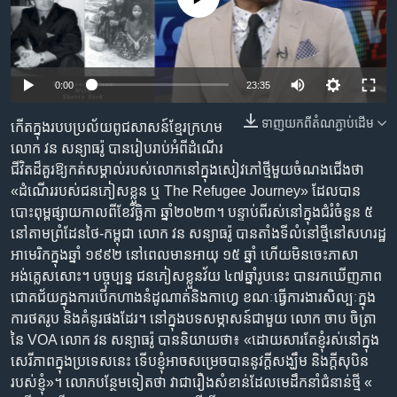
រចនា
សម្ព័ន្ធ​
Khmer English
រំលង​
និង​
បណ្តាញ​សង្គម
0:00
23:35
ចូល​
ទៅ​
ទាញ​យក​ពី​តំណភ្ជាប់​ដើម
កើត​ក្នុង​របប​ប្រល័យ​ពូជសាសន៍​ខ្មែរក្រហម
កាន់​
លោក វន សន្យាធរ៉ូ បាន​រៀបរាប់​អំពី​ដំណើរ​
ទំព័រ​
ភាសា
ជីវិត​ដ៏គួរ​ឱ្យកត់​សម្គាល់​របស់លោក​នៅ​ក្នុង​សៀវភៅ​ថ្មីមួយ​ចំណងជើងថា
ស្វែង​
«ដំណើរ​របស់​ជនភៀសខ្លួន ឬ The Refugee Journey» ដែល​បាន​
រក
បោះពុម្ព​ផ្សាយកាល​ពី​ខែវិច្ឆិកា ឆ្នាំ២០២៣។ បន្ទាប់​ពី​រស់នៅក្នុង​ជំរំ​ចំនួន​ ៥
នៅ​តាមព្រំដែនថៃ-កម្ពុជា លោក វន សន្យាធរ៉ូ បាន​តាំង​ទី​លំនៅ​ថ្មី​នៅ​សហរដ្ឋ​
អាមេរិក​ក្នុងឆ្នាំ ១៩៩២ នៅពេល​មាន​អាយុ ១៥ ឆ្នាំ ហើយ​មិនចេះ​ភាសា​
អង់គ្លេសសោះ។ បច្ចុប្បន្ន ជនភៀសខ្លួនវ័យ ៤៧ឆ្នាំរូបនេះ បានរកឃើញភាព
ជោគជ័យក្នុងការបើកហាងនំដូណាត់និងកាហ្វេ ខណៈ​ធ្វើការងារ​សិល្បៈ​ក្នុង​
ការ​ថតរូប និង​គំនូរ​ផងដែរ។ នៅក្នុង​បទសម្ភាសន៍​ជាមួយ លោក ចាប ចិត្រា
នៃ​ VOA លោក វន សន្យាធរ៉ូ បាននិយាយថា៖ «ដោយសារ​តែ​ខ្ញុំ​រស់​នៅក្នុង​
សេរីភាព​ក្នុងប្រទេសនេះ ទើប​ខ្ញុំ​អាច​សម្រេច​បាន​នូវ​ក្តី​សង្ឃឹម និង​ក្តីសុបិន
របស់ខ្ញុំ»។ លោកបន្ថែមទៀត​ថា វា​ជា​រឿង​សំខាន់​ដែល​មេដឹកនាំ​ជំនាន់​ថ្មី «​