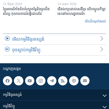
11 មិថុនា 2024
13 មេសា 2024
ខ្មែរ​អាមេរិកាំង​ខិតខំ​រក្សា​តម្លៃ​និង​ព្រលឹង​
ជើង​ឯក​ប្រដាល់​សេរី​ខ្មែរ លើកស្ទួយ​កីឡា​
សិល្បៈ​កុលាល​ភាជន៍​ធ្វើ​ដោយ​ដៃ
នេះ​នៅ​សហរដ្ឋ​អាមេរិក
មើល​វីដេអូ​ទាំង​អស់
មើល​កម្មវិធី​ទូរទស្សន៍
ចុចស្តាប់កម្មវិធីវិទ្យុ
បណ្តាញ​សង្គម
កម្មវិធី​ទូរទស្សន៍
កម្មវិធី​វិទ្យុ