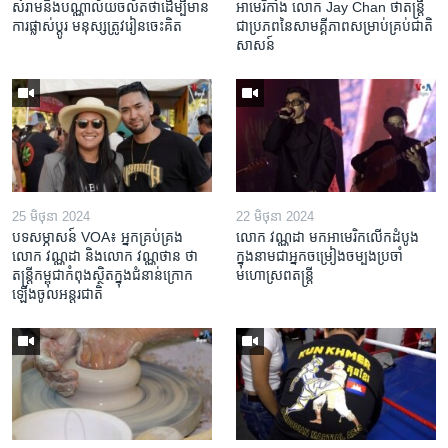
សំរាមនិងបណ្ណាល័យចល័តថាដើម្បីមាន
អាមេរិកាំង លោក Jay Chan ​ថាតន្រ្តី​
ការផ្លាស់ប្តូរ មនុស្សត្រូវរៀនចេះគិត
ជា​ប្រភពនៃ​សាមគ្គីភាព​សម្រាប់​គ្រប់​ជាតិ
សាសន៍
25 មិថុនា 2024
22 មិថុនា 2024
បទសម្ភាសន៍ VOA៖ អ្នក​គ្រប់គ្រង
លោក វណ្ណដា មក​អាមេរិក​លើកដំបូង​
លោក វណ្ណដា និង​លោក វណ្ណថាន ថា​
ក្នុង​នាម​ជា​អ្នកចម្រៀង​ចម្បង​ប្រចាំ​
តន្ត្រី​កម្ពុជា​កំពុង​ស្ថិត​ក្នុង​ជំនាន់​ក្រោក​
មហោស្រព​តន្ត្រី
ឡើង​ចូល​អន្តរជាតិ