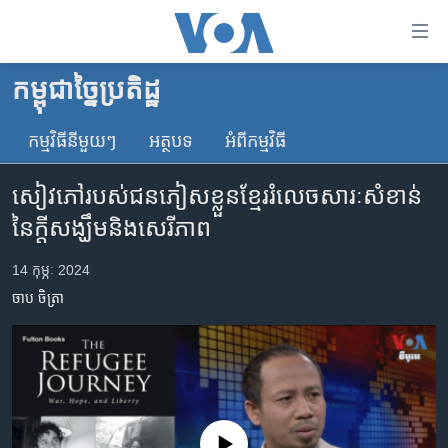
ភ្ជាប់​
ទៅ​
គេហទំព័រ​
កម្ពុជាច្នៃប្រតិដ្ឋ
កម្ពុជា
ទាក់ទង
រំលង​
កម្មវិធី​នីមួយៗ
អត្ថបទ​
អំពី​កម្មវិធី​
អន្តរជាតិ
និង​
អាមេរិក
ចូល​
សៀវភៅ​របស់​ជនភៀសខ្លួនខ្មែររំលេច​សារៈសំខាន់​
ទៅ​​
ចិន
នៃ​ក្តីសង្ឃឹមនិង​សេរីភាព
ទំព័រ​
ហេឡូវីអូអេ
ព័ត៌មាន​​
14 កុម្ភៈ 2024
តែ​
កម្ពុជាច្នៃប្រតិដ្ឋ
ចាប ចិត្រា
ម្តង
ព្រឹត្តិការណ៍ព័ត៌មាន
រំលង​
និង​
ទូរទស្សន៍ / វីដេអូ​
ចូល​
វិទ្យុ / ផតខាសថ៍
ទៅ​
ទំព័រ​
កម្មវិធីទាំងអស់
No media source currently available