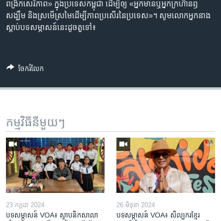
ពង្រីក​សេរីភាព​» ក្នុង​ប្រទេស​កម្ពុជា ដើម្បី​ឲ្យ​ «​អ្នក​មាន​ឬ​អ្នកក្រ​​​ហ៊ានឭ
សង្ឃឹម និង​ស្រមើស្រមៃ​ដើម្បី​ភាព​ប្រសើរ​នៃ​ប្រទេស​»​។ សូមលោកអ្នកនាង​
ស្តាប់​បទសម្ភាសន៍​នេះដូចតួទៅ៖
ចែករំលែក
កម្មវិធី​នីមួយៗ
23 កក្កដា 2024
26 មិថុនា 2024
បទសម្ភាសន៍ VOA៖ ស្ថាបនិកសាលា
បទសម្ភាសន៍ VOA៖ សិល្បករ​ខ្មែរ