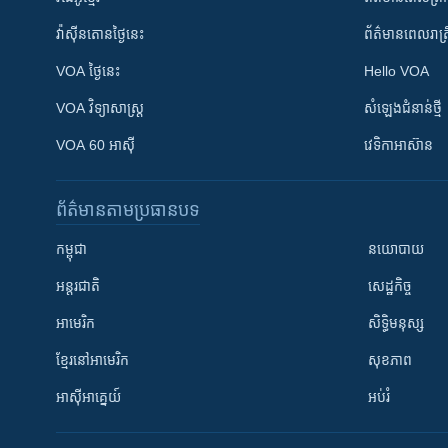
វ៉ាស៊ីនតោន​ថ្ងៃ​នេះ
ព័ត៌មាន​​ពេល​រាត្រ
VOA ថ្ងៃនេះ
Hello VOA
VOA ​វិទ្យាសាស្ត្រ
សំឡេង​ជំនាន់​ថ្មី
VOA 60 អាស៊ី
វេទិកា​អាស៊ាន
ព័ត៌មាន​តាមប្រធានបទ​
កម្ពុជា
នយោបាយ
អន្តរជាតិ
សេដ្ឋកិច្ច
អាមេរិក
សិទ្ធិមនុស្ស
ខ្មែរ​នៅអាមេរិក
សុខភាព
អាស៊ីអាគ្នេយ៍
អប់រំ