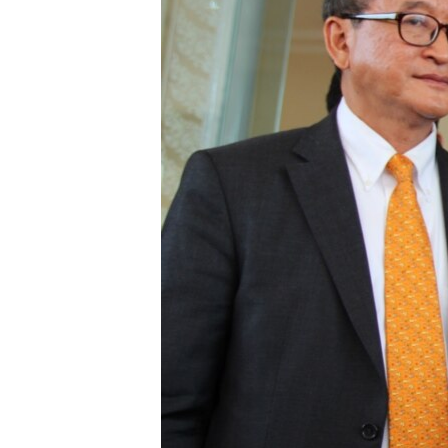
រចនា
សម្ព័ន្ធ​
រំលង​
និង​
ចូល​
ទៅ​
កាន់​
ទំព័រ​
ស្វែង​
រក