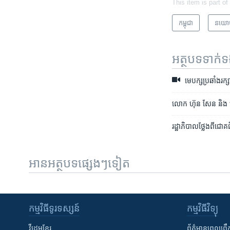
This item is part of
កម្ពុជា
នយោ
អត្ថបទ​ទាក់
មេ​បក្ស​ប្រឆាំង​រក្ស
លោក ហ៊ុន សែន និង លោក ​
រដ្ឋាភិបាល​ថ្លែង​ពី​ជោ
អានអត្ថបទផ្សេងៗទៀត
កម្មវិធី​ទូរទស្សន៍
កម្មវិធី​វិទ្យុ
វីដេអូ​ខ្មែរ
ព័ត៌មាន​ពេល​ព្រឹ