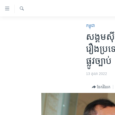
ភ្ជាប់​
ទៅ​
គេហទំព័រ​
ស្វែង​
កម្ពុជា
រក
កម្ពុជា
ទាក់ទង
អន្តរជាតិ
សង្គមស៊ីវ
រំលង​
និង​
អាមេរិក
រឿង​ប្រទេ
ចូល​
ចិន
ទៅ​​
ផ្លូវ​ច្បាប់
ទំព័រ​
ហេឡូវីអូអេ
ព័ត៌មាន​​
កម្ពុជាច្នៃប្រតិដ្ឋ
តែ​
13 តុលា 2022
ម្តង
ព្រឹត្តិការណ៍ព័ត៌មាន
រំលង​
ចែករំលែក
ទូរទស្សន៍ / វីដេអូ​
និង​
ចូល​
វិទ្យុ / ផតខាសថ៍
ទៅ​
កម្មវិធីទាំងអស់
ទំព័រ​