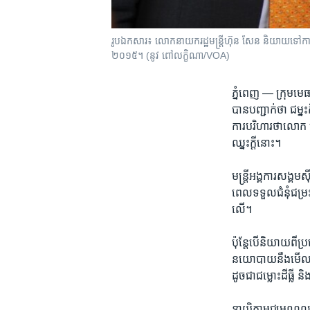
រូបឯកសារ៖ លោក​នាយក​រដ្ឋ​មន្រ្តី​ហ៊ុន​ សែន និយាយ​ទៅ​កាន់​ក្
២០១៥។​​ (នូវ​ ពៅ​លក្ខិណា/VOA)
ភ្នំពេញ —
ក្រុម​មេ
បាន​បញ្ជាក់​ថា ជម្នះ
ការ​បរិហារ​ថា​លោក 
ឈ្នះ​ក្តីនោះ។
មន្ត្រី​អង្គ​ការ​សង្គម
ពេល​ទទួល​ជំនុំជម្រះ​
លើ។
ប៉ុន្តែ​បើ​និយាយ​ពី​ប្
នយោបាយ​នឹង​មើល​មុខ​គ
ដូច​ជា​ជម្លោះដីធ្លី​ និង
នាយិកា​មជ្ឈមណ្ឌល​សិទ្