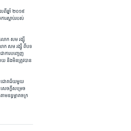
កាលពីឆ្នាំ ២០១៩
រ​ស្លាប់​របស់​
​លោក សម រង្ស៊ី
លោក​ សម រង្ស៊ី ពី​បទ
ជា​ការ​បញ្ចេញ​
យ និង​មិន​ត្រូវ​បាន​
ជា​ជោគជ័យ​មួយ​
​សេចក្តី​សម្រេច​
តាម​ឧទ្ធម្ភាគចក្រ​