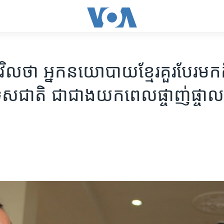
ិលថា អ្នក​នយោបាយ​ខ្មែរ​គួរ​បែរ​មក​គិ
ស​ជាតិ​ ជា​ជាង​យក​ពេល​ផ្ចាញ់ផ្ចាល​គ