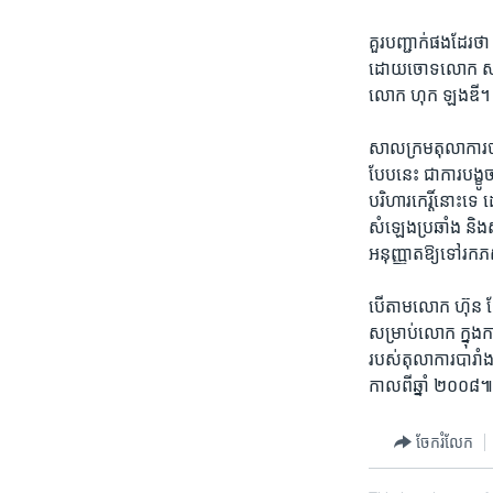
គួរ​បញ្ជាក់​ផងដែរ​ថ
ដោយចោទ​លោក សម រង្ស៊
លោក ហុក ឡងឌី។
សាលក្រម​តុលាការ​បា
បែបនេះ​ ជា​ការ​បង្ខ
បរិហារ​កេរ្តិ៍​នោះ​
សំឡេង​ប្រឆាំង និង​ស
អនុញ្ញាត​ឱ្យ​ទៅ​រក​ភ
បើ​តាម​លោក ហ៊ុន ស
សម្រាប់​លោក ក្នុង​កា
របស់​តុលាកា​របារាំង​
កាល​ពី​ឆ្នាំ​ ២០០៨
ចែករំលែក