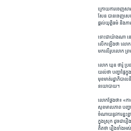
ក្រោយ​ការ​ចេញ​សាលក្
សែន​ បាន​ចេញ​សេចក្ត
ផ្តល់​យុត្តិធម៌ និង
ទោះ​ជាយ៉ាងណា​ នៅក្
លើក​ឡើង​ថា លោក​ជា​
មក​លើ​រូប​លោ​ក ព្រម​
លោក ​ឃុន ថារ៉ូ ប្រធាន
យល់​ថា​ បញ្ហាផ្ទៃក្នុ
មុខមាត់​រដ្ឋាភិបាល
នយោបាយ។
លោក​ថ្លែង​ថា៖ «កាលណ
សុខមាលភាព បញ្ហា​ជា
ចំណាយ​នូវ​ការ​ខ្ជះខ
ក្នុងស្រុក​ ដូច​ជា​រ
គិត​ថា​ រឿង​ទាំង​អស់​