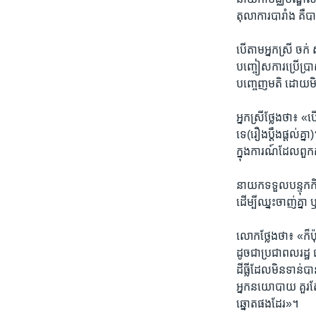
តុលាការ​បារាំង​ គឺ​បា
បើ​តាមអ្នក​ស្រី ចក់ ស
បញ្ចៀស​ការ​ប្រើ​ប្រា
បញ្ចេញ​មតិ​ ដោយ​មិន
អ្នក​ស្រី​ថ្លែង​ថា
ទេ(រឿង​ប្តឹងផ្តល់គ
ក្នុង​ការណ៍​ដែល​ពួកគា
នាយក​ទទួល​បន្ទុក​កិច
ដើម្បី​ឈ្នះ​ចាញ់គ្នា
លោក​ថ្លែង​ថា៖ «ក៏ប៉ុ
ដូចជា​ប្រជាពលរដ្ឋ​
ដីធ្លី​ដែល​មិន​ទាន់​
អ្នក​នយោបាយ​ គួរ​តែ​
ឆ្នោត​ផង​ដែរ»។ ​