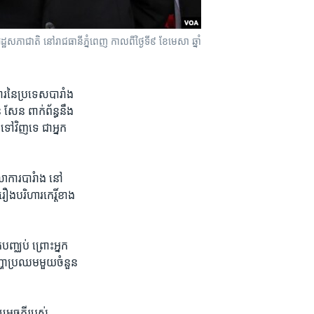
ាតិ​ នៅ​​រាជធានី​ភ្នំពេញ​ កាល​ពី​ថ្ងៃ​ទី​៩​ ខែ​មេសា​ ឆ្នាំ​
រ​នៃ​ប្រទេស​បារាំង​
ែន​ ពាក់​ព័ន្ធ​នឹង​
វិញ​ទេ​ ជា​អ្នក​
តុលាការ​បារំាង នៅ​
ង​បរិហារ​កេរ្តិ៍ខាង​
​បញ្ឈប់​ ព្រោះ​អ្នក​
បញ្ហា​ប្រឈម​មួយ​ចំនួន
រេច​ក្តី​របស់​