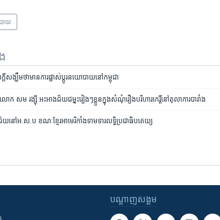
បាយ
ទង
ា​ក្តី​សង្ឃឹម​ថា​មាន​ការ​ផ្លាស់​ប្តូរ​នយោបាយ​នៅ​កម្ពុជា
សម រង្ស៊ី​ អះអាង​ជ័យជម្នះ​រៀងៗខ្លួន​ក្នុង​សំណុំ​រឿង​បរិហារកេរ្តិ៍​នៅតុលាការ​បារាំង
គជ័យ​នៅ​អ.ស.ប ​ខណៈ​ខ្មែរ​អាមេរិកាំង​ទាមទារ​លទ្ធិប្រជាធិបតេយ្យ​
បណ្តាញ​សង្គម
ក