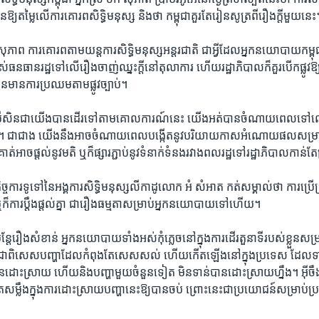
នឱ្យ​តម្លៃលើ​ការ​គោរព​សិទ្ធិ​មនុស្ស និង​ថា​ កម្ពុជា​គួរតែ​រៀន​សូត្រ​ពីរឿង​ក្តី​មួយ​នេះ
ុភាព​ ការ​គោរព​តាម​យន្តការ​សិទ្ធិ​មនុស្ស​អន្តរជាតិ​ ជាអ្វី​ដែល​អ្នក​នយោបាយ​កម្ពុជា​គួ
ស់​ធនធាន​រដ្ឋ​ទៅ​លើ​រឿង​ចាញ់​ឈ្នះក្តី​នៅ​តុលាការ ហើយ​រដ្ឋាភិបាល​ក៏គួរ​បើក​ផ្លូវ​ឱ្
មាន​ការ​ប្រឈម​តាម​ផ្លូវ​ច្បាប់។
៖ «បើ​សិន​ជា​យើ​ងបាន​ដើរ​ទៅ​តាម​គោលការណ៍​នេះ យើង​អត់​បាន​ចំណាយ​ពេល​ទៅ​លើ​រ
្នា)។ ជា​ជាង​ យើង​នឹ​ងអាច​ចំណាយ​ពេល​បង្កើត​នូវ​បរិយាយកាស​អំណោយផល​សម្រាប់
ត់​អាចផ្តល់​នូវ​មតិ ​ឬ​ក៏​ផ្សារ​ភ្ជាប់​នូវ​ទំនាក់​ទំនង​រវាង​ពលរដ្ឋ​ទៅ​រដ្ឋាភិបាល​កាន់​
្ច​ការ​ទូទៅ​នៃ​អង្គការ​សិទ្ធិមនុស្សលីកាដូ​លោក​ អំ សំអាត ​កត់​សម្គាល់​ថា​ ការ​ប្រើ
​ ឬ​ក៏​ការ​ប្តឹង​ផ្តល់​គ្នា​ ជារឿង​ធម្មតា​សម្រាប់​អ្នក​នយោបាយ​ទៅ​ហើយ។
ន្តែ​រឿង​សំខាន់ អ្នក​នយោបាយ​ទាំង​អស់​កុំភ្លេច​នៅ​ក្នុង​ការដើរ​តួនាទី​របស់​ខ្លួន​សម្
 ជាពិសេស​បញ្ហា​ដែល​កំពុង​តែ​សេស​សល់​ ហើយ​កើត​ឡើង​នៅ​ក្នុង​ប្រទេស​ ដែល​ទាក
បាន​ដោះស្រាយ​ ហើយ​និង​បញ្ហា​មួយ​ចំនួន​ទៀត​ មិន​ទាន់​បាន​ដោះស្រាយ​ហ្នឹង។ អ៊ីចឹង​
សម្លឹង​ក្នុង​ការ​ដោះស្រាយ​បញ្ហា​នេះ​ឱ្យ​បាន​ចប់ ​ព្រោះ​នេះជា​ប្រយោជន៍​សម្រាប់​ប្រ