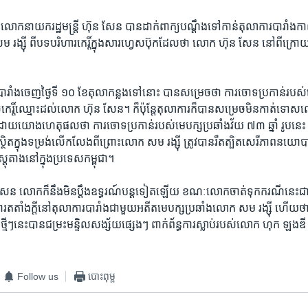
ា​ លោក​នាយក​រដ្ឋមន្ត្រី ហ៊ុន សែន បាន​ដាក់​ពាក្យ​បណ្តឹង​ទៅកាន់​តុលាការ​បារាំង​
ី ពី​បទ​បរិហារកេរ្តិ៍​ក្នុង​សារ​ហ្វេសប៊ុក​ដែល​ថា លោក ហ៊ុន សែន​ នៅពី​ក្រោយ​កា
រាំង​ចេញ​ថ្ងៃទី ១០ ខែ​តុលាកន្លងទៅ​នោះ​ បាន​សម្រេច​ថា ​ការ​ចោទ​ប្រកាន់​របស់
ូច​កេរ្តិ៍​ឈ្មោះ​ដល់​លោក ហ៊ុន សែន។ ក៏​ប៉ុន្តែ​តុលាការ​ក៏បាន​សម្រេច​មិន​កាត់ទោស​
ទេ ដោយ​យោង​ហេតុផល​ថា ការ​ចោទប្រកាន់​របស់​មេបក្ស​ប្រឆាំង​វ័យ ៧៣ ​ឆ្នាំ រូបនេះ 
្ថិត​ក្នុង​ទម្រង់​លើក​លែង​ពីព្រោះ​លោក សម រង្ស៊ី ត្រូវបាន​រឹតត្បិត​សេរីភាព​នយោបា
ស្តុតាង​នៅក្នុង​ប្រទេស​កម្ពុជា។
ែន លោក​ក៏​នឹង​មិន​ប្តឹង​ឧទ្ធរណ៍​បន្ត​ទៀត​ឡើយ ខណៈ​លោក​ចាត់​ទុក​ករណី​នេះ​
រ​តតាំង​ក្តី​នៅ​តុលាការ​បារាំង​ជាមួយ​អតីត​មេបក្ស​ប្រឆាំង​លោក ​សម រង្ស៊ី​ ហើយ​ថា
ថ្មីៗ​នេះបាន​ជម្រះ​មន្ទិល​សង្ស័យ​ផ្សេងៗ ពាក់​ព័ន្ធ​ការ​ស្លាប់​របស់​លោក​ ហុក ឡងឌី 
៕
Follow us
បោះពុម្ព