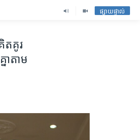
ផ្សាយផ្ទាល់
ត​គូរ​
្នា​តាម​