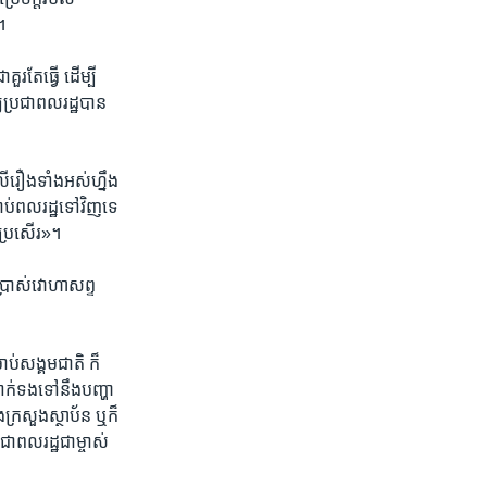
។
រតែ​ធ្វើ​ ដើម្បី​
យ​ប្រជាពលរដ្ឋ​បាន​
ឿង​ទាំង​អស់​ហ្នឹង​
​ពល​រដ្ឋទៅ​វិញ​ទេ​
តែ​ប្រសើរ»។
ប្រាស់​វោហាសព្ទ​
រាប់​សង្គមជាតិ​ ក៏
់​ទង​ទៅ​នឹង​បញ្ហា​
ក្រសួង​ស្ថាប័ន​ ឬ​ក៏
ជាពលរដ្ឋ​ជា​ម្ចាស់​