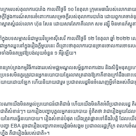
រម​របស់​តុលាការ​បារាំង​ កាលពីថ្ងៃទី​ ១០ ​ខែតុលា​ ក្រុម​មេធាវី​របស់​លោក​នាយករដ្
ីថ្លែង​ការណ៍​សាទរ​ចំពោះ​ការ​សម្រេច​ក្តី​របស់​តុលាការ​បារាំង ដោយ​ពួកគេ​ចាត់ទុក
​ភាព​ស្អាត​ស្អំ​ដល់​លោក ហ៊ុន សែន ដោយ​សារ​តែ​ភាគីលោក សម រង្ស៊ី មិន​មាន​ភ័ស្តុត
នុង​បទសម្ភាសន៍​ជាមួយ​វិទ្យុ​អាស៊ីសេរី កាល​ពីថ្ងៃទី​ ១២ ខែតុលា ឆ្នាំ ២០២២ ល
អ្នក​ឈ្នះ​នៅក្នុង​រឿងក្តី​មួយ​នេះ​ ពី​ព្រោះ​ថា​តុលាការ​បាន​ច្រាន​ចោល​ការ​ចោ
ទាំង​មិន​តម្រូវ​ឱ្យ​បង់​លុយ​ចំនួន​ ១ អឺរ៉ូ​ឡើយ។
​គ្រប់​គ្រង​កម្មវិធី​ការងារ​របស់​មជ្ឈមណ្ឌល​សម្ព័ន្ធភាព​ការងារ​ និង​សិទ្ធិ​មនុស្ស​ហៅ
ង​ប្រទេស​មិន​គួរ​ត្រូវបាន​អ្នក​នយោបាយ​ខ្មែរ​លាត​ត្រដាង​ឱ្យ​ភាគីខាង​ក្រៅ​ដឹង​នោះទេ ព្រ
​និយាយ​ដោយឡែក ហើយ​និយាយ​ជារួម​ ប្រជាពលរដ្ឋ​មិន​ចំណេញ​អ្វី​ទាំងអស់​ពី​ជម្លោ
ា​យើង​មិន​តម្កល់​ប្រយោជន៍​ជាតិ​ជា​ធំ​ ហើយ​យើង​មិន​គិត​អំពី​ប្រជា​ពលរដ្ឋ គិត​អំ
តិ​សំខាន់ៗ។​ យករឿង​បញ្ហា​បុគ្គល​អ្នក​នយោបាយ​ ខ្ញុំ​គិត​ថា​ វាជា​រឿង​មួយ
្ជាយ​នៃ​ការ​ធ្វើ​នយោបាយ។ រឿង​សំខាន់​បំផុត យើងត្រូវ​ផ្តោត​ទៅនឹង​វិបត្តិ ដែល​យើ
ឿង​បញ្ហា​ EBA ដូច​ជារឿងបញ្ហា​ភាព​អយុត្តិធម៌​សង្គម​ ប្រជាពលរដ្ឋ​ក្រីក្រ​ ពលករ​ចំណាក
ហ្នឹង​ គឺ​ជា​រឿង​ធំ​របស់​ជាតិ»។