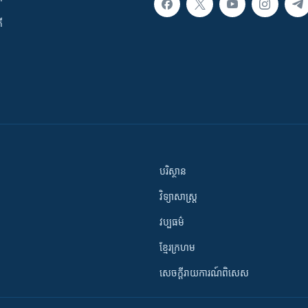
ី
បរិស្ថាន
វិទ្យាសាស្រ្ត
វប្បធម៌
ខ្មែរក្រហម
សេចក្តីរាយការណ៍ពិសេស