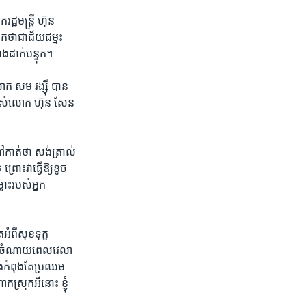
ឋមន្ត្រី​ ហ៊ុន
​ថា​ជា​ជ័យ​ជម្នះ
ាង​ដាក់បន្ទុក។
ោក សម រង្ស៊ី បាន​
ទ​របស់​លោក ហ៊ុន សែន
​កាត់​ថា ​សង់​ត្រាល់​
ោះ​វា​ធ្វើ​ឱ្យ​ខូច​
ះ​របស់​អ្នក​
ពី​សុខ​ទុក្ខ​
​ដែល​ចំណាយ​ពេលវេលា
ង​កំពុង​តែ​ប្រឈម​
​ស្រុក​អីនោះ ខ្ញុំ​