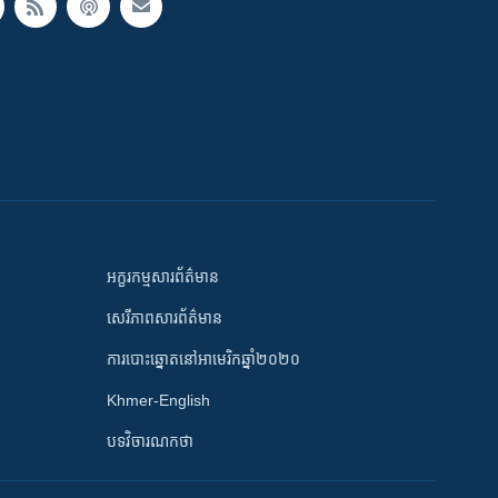
អក្ខរកម្មសារព័ត៌មាន
សេរីភាពសារព័ត៌មាន
ការបោះឆ្នោតនៅអាមេរិកឆ្នាំ២០២០
Khmer-English
បទវិចារណកថា