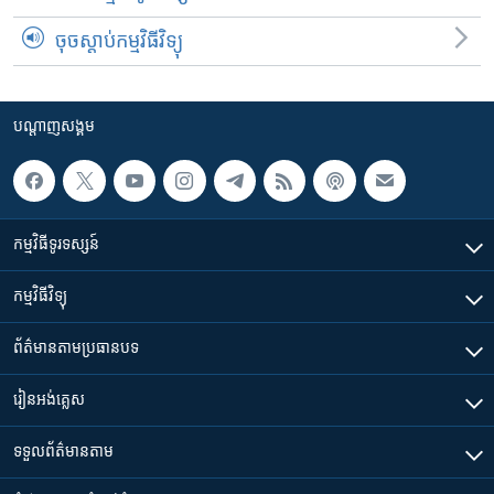
ចុចស្តាប់កម្មវិធីវិទ្យុ
បណ្តាញ​សង្គម
កម្មវិធី​ទូរទស្សន៍
កម្មវិធី​វិទ្យុ
ព័ត៌មាន​តាមប្រធានបទ​
រៀន​​អង់គ្លេស
ទទួល​ព័ត៌មាន​តាម