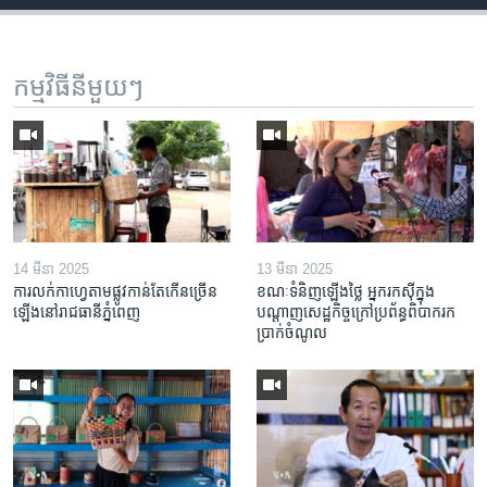
កម្មវិធី​នីមួយៗ
14 មីនា 2025
13 មីនា 2025
ការលក់​កាហ្វេ​តាម​ផ្លូវ​កាន់តែ​កើន​ច្រើន​
ខណៈទំនិញឡើងថ្លៃ អ្នករកស៊ីក្នុង​
ឡើង​នៅ​រាជធានី​ភ្នំពេញ
បណ្តាញ​សេដ្ឋកិច្ចក្រៅ​ប្រព័ន្ធពិបាក​រក​
ប្រាក់​ចំណូល