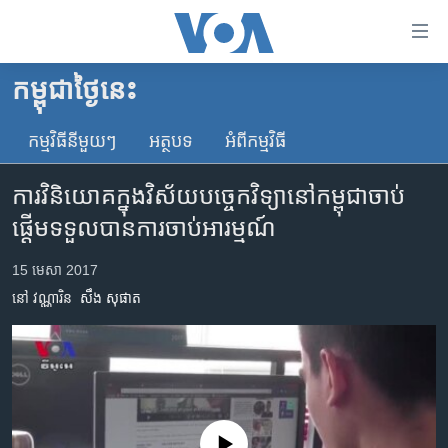
ភ្ជាប់​
ទៅ​
គេហទំព័រ​
កម្ពុជាថ្ងៃនេះ
កម្ពុជា
ទាក់ទង
រំលង​
កម្មវិធី​នីមួយៗ
អត្ថបទ​
អំពី​កម្មវិធី​
អន្តរជាតិ
និង​
អាមេរិក
ចូល​
ការ​វិនិយោគ​ក្នុង​វិស័យ​បច្ចេកវិទ្យា​នៅ​​កម្ពុជា​ចាប់
ទៅ​​
ចិន
ផ្ដើម​ទទួល​បាន​ការ​ចាប់​អារម្មណ៍
ទំព័រ​
ហេឡូវីអូអេ
ព័ត៌មាន​​
15 មេសា 2017
តែ​
កម្ពុជាច្នៃប្រតិដ្ឋ
នៅ វណ្ណារិន
សឹង សុផាត
ម្តង
ព្រឹត្តិការណ៍ព័ត៌មាន
រំលង​
និង​
ទូរទស្សន៍ / វីដេអូ​
ចូល​
វិទ្យុ / ផតខាសថ៍
ទៅ​
ទំព័រ​
កម្មវិធីទាំងអស់
No media source currently available