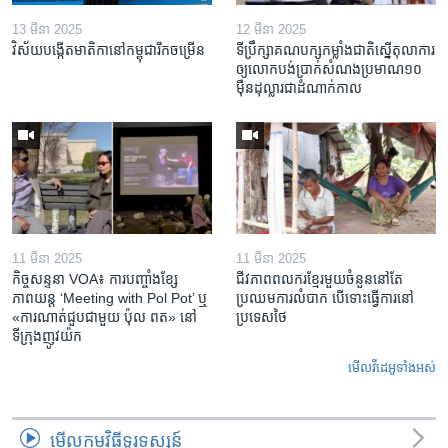
13 មីនា 2025
12 មីនា 2025
វិស័យ​បង្កើត​មាតិកា​នៅ​កម្ពុជា​រីក​ចម្រើន
ទីប្រឹក្សា​គណបក្ស​កម្លាំង​ជាតិ​ស្នើ​តុលាការ​
ឲ្យ​លោក​បង់ប្រាក់​សំណង​ប្រមាណ​១០​
ម៉ឺន​ដុល្លារ​ជា​ដំណាក់កាល
11 មីនា 2025
11 មីនា 2025
កិច្ចសន្ទនា VOA៖ ការ​បញ្ចាំង​ខ្សែ
ជីវភាពពលករខ្មែរមួយចំនួននៅតែ
ភាពយន្ត ‘Meeting with Pol Pot’ ឬ
ប្រឈមការលំបាក បើទោះធ្វើការនៅ
«ការណាត់ជួប​ជាមួយ​ ប៉ុល ពត» នៅ
ប្រទេសថៃ
ទីក្រុងញូវយ៉ក​
មើល​វីដេអូ​ទាំង​អស់
មើល​កម្មវិធី​ទូរទស្សន៍