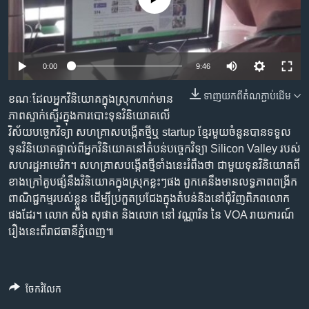
រចនា
សម្ព័ន្ធ​
Khmer English
រំលង​
និង​
បណ្តាញ​សង្គម
0:00
9:46
ចូល​
ទៅ​
ទាញ​យក​ពី​តំណភ្ជាប់​ដើម
ខណៈ​ដែល​អ្នក​វិនិយោគ​ក្នុង​ស្រុក​ហាក់​មាន​
កាន់​
ភាព​ស្ទាក់ស្ទើរ​ក្នុង​ការ​បោះ​ទុន​វិនិយោគ​លើ​
ទំព័រ​
ភាសា
វិស័យ​បច្ចេកវិទ្យា សហគ្រាស​បង្កើត​ថ្មី​ឬ startup ខ្មែរ​មួយ​ចំនួន​បាន​ទទួល​
ស្វែង​
ទុន​វិនិយោគ​ផ្ទាល់​ពី​អ្នក​វិនិយោគ​នៅ​តំបន់​បច្ចេកវិទ្យា Silicon Valley ​របស់​
រក
សហរដ្ឋ​អាមេរិក។ សហគ្រាស​បង្កើត​ថ្មី​ទាំង​នេះ​រំពឹង​ថា ជាមួយ​ទុន​វិនិយោគ​ពី​
ខាង​ក្រៅ​គួបផ្សំ​នឹង​វិនិយោគ​ក្នុង​ស្រុក​ខ្លះៗ​ផង ពួកគេ​នឹង​មាន​លទ្ធភាព​​ពង្រីក​
ពាណិជ្ជកម្ម​របស់​ខ្លួន ដើម្បី​ប្រកួតប្រជែង​ក្នុង​តំបន់​និង​នៅ​ជុំវិញ​ពិភពលោក​​
ផង​ដែរ។ លោក សឹង សុផាត ​និងលោក នៅ វណ្ណារិន ​នៃ VOA​ រាយការណ៍​
រឿង​នេះ​ពី​រាជធានី​ភ្នំពេញ៕
ចែករំលែក