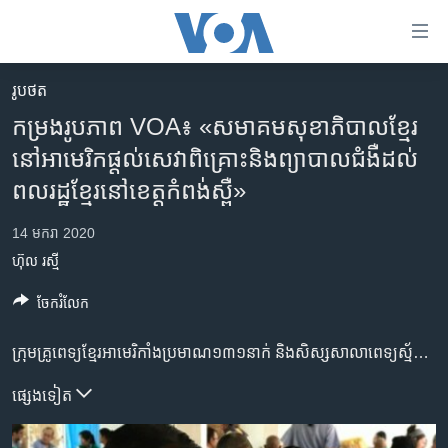
ភ្ជាប់​
ទៅ​
គេហទំព័រ​
រូបថត
កម្ពុជា
ទាក់ទង
កម្រង​រូបភាព VOA​៖ «​សមាគម​សុខាភិបាល​ខ្មែរ​
រំលង​
អន្តរជាតិ
នៅ​អាមេរិក​ផ្តល់​សេវា​ពិគ្រោះ​និង​ព្យាបាល​ជំងឺ​ដល់​
និង​
អាមេរិក
ពល​រដ្ឋ​ខ្មែរ​នៅ​ខេត្ត​កំពង់ស្ពឺ»
ចូល​
ទៅ​​
ចិន
14 មករា 2020
ទំព័រ​
ហេឡូវីអូអេ
ព័ត៌មាន​​
ហ៊ុល រស្មី
តែ​
កម្ពុជាច្នៃប្រតិដ្ឋ
ចែករំលែក
ម្តង
ព្រឹត្តិការណ៍ព័ត៌មាន
រំលង​
ក្រុម​គ្រូពេទ្យ​ខ្មែរ​អាមេរិកាំង​ប្រមាណ​១៣១​នាក់​ និង​សិស្សសាលា​ពេទ្យ​ស្ម័គ្រចិត្ត​កម្ពុជា​ប្រមាណ​៩០​នាក់​ ផ្តើម​ផ្តល់​សេវា​ព្យាបាល​ជំងឺ​ដល់​ប្រជាពលរដ្ឋ​ខ្មែរ​នៅ​ក្នុង​ខេត្ត​កំពង់​ស្ពឺ​តាំងពី​ថ្ងៃ​អាទិត្យ​ ទី​១២​មករា​ ឆ្នាំ​២០២០​។ ការ​ផ្តល់​សេវា​ពិគ្រោះ​ និង​ព្យា​បាល​ជំងឺ​ដោយ​ឥត​គិត​ប្រាក់​កម្រៃ​នេះ​ នឹង​បញ្ចប់​ទៅ​នៅ​ថ្ងៃ​ទី​១៧​ ខែ​មករា​ ឆ្នាំ​២០២០។ នេះ​គឺជា​ខួបលើក​ទី​១០ឆ្នាំ ដែលគ្រូ​ពេទ្យ​ស្ម័គ្រ​ចិត្ត​ខ្មែរ​អាមេរិកាំង​នៃ​សមាគម​សុខាភិបាល​ខ្មែរនៅ​អាមេរិកបាន​ផ្តល់​សេវាពិនិត្យ​ព្យាបាល​ជំងឺ​ និងផ្តល់​ថ្នាំ​ដោយ​ឥតគិត​ថ្លៃ​នៅប្រទេស​កម្ពុជា។
និង​
ទូរទស្សន៍ / វីដេអូ​
ចូល​
វិទ្យុ / ផតខាសថ៍
ផ្សេង​ទៀត
ទៅ​
ទំព័រ​
កម្មវិធីទាំងអស់