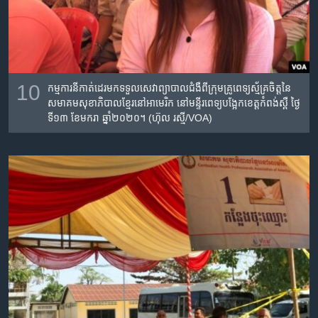
10
កម្មការនី​កាត់​ដេរមក​ទទួល​សេវា​ព្យាបាល​ជំងឺ​ពីក្រុម​គ្រូពេទ្យ​ស្ម័គ្រ​ចិត្តនៃ​
សមាគម​សុខា​ភិបាល​ខ្មែរ​នៅ​អាមេរិក​ នៅ​មន្ទីរពេទ្យ​បង្អែក​ខេត្តកំពង់​ស្ពឺ ថ្ងៃ​
ទី​១៣ ខែ​មករា​ ឆ្នាំ​២០២០។ (ហ៊ុល រស្មី/VOA)