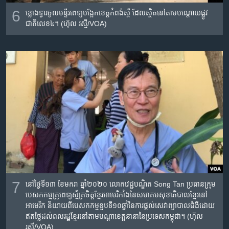
6
ខ្លោង​ទ្វារ​ចូលមន្ទីរ​ពេទ្យ​បង្អែក​ខេត្តកំពង់​ស្ពឺ​ ដែល​ស្ថិត​នៅ​តាម​បណ្តោយ​ផ្លូវ
ជាតិ​លេខ​៤។ (ហ៊ុល រស្មី/VOA)
7
នៅ​ថ្ងៃ​ទី​១៣​ ខែ​មករា​ ឆ្នាំ​២០២០​ លោក​វេជ្ជបណ្ឌិត​ Song Tan ប្រធាន​ក្រុម​
បេសកកម្ម​គ្រូ​ពេទ្យ​ស្ម័គ្រ​ចិត្ត​ខ្មែរ​អាមេរិកាំង​នៃ​សមាគម​សុខាភិបាល​ខ្មែរ​​នៅ​
អាមេរិក​ និយាយ​ពីបេសកកម្ម​ខួបទី​១០ឆ្នាំ​នៃ​ការ​ផ្តល់​សេវាព្យាបាល​ជំងឺ​ដោយ​
ឥតថ្លៃ​ដល់​ពលរដ្ឋ​ខ្មែរនៅតាម​បណ្តាខេត្ត​នានា​នៃ​ប្រទេស​កម្ពុជា។ (ហ៊ុល
រស្មី/VOA)