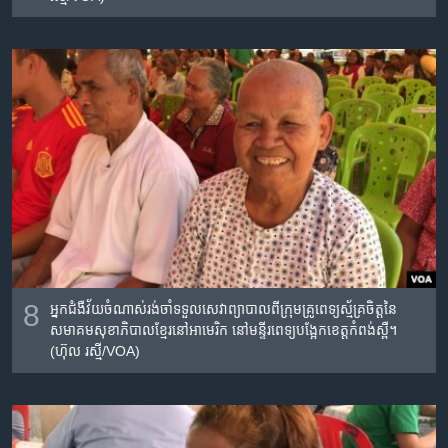
8
អ្នកជំងឺ​វ័យ​ចំណាស់​រង់​ចាំ​ទទួល​សេវាព្យាបាល​ពីក្រុម​គ្រូពេទ្យ​ស្ម័គ្រ​ចិត្តនៃ​
សមាគម​សុខាភិបាល​ខ្មែរ​នៅ​អាមេរិក​ នៅ​មន្ទីរពេទ្យ​បង្អែក​ខេត្តកំពង់​ស្ពឺ។
(ហ៊ុល រស្មី/VOA)