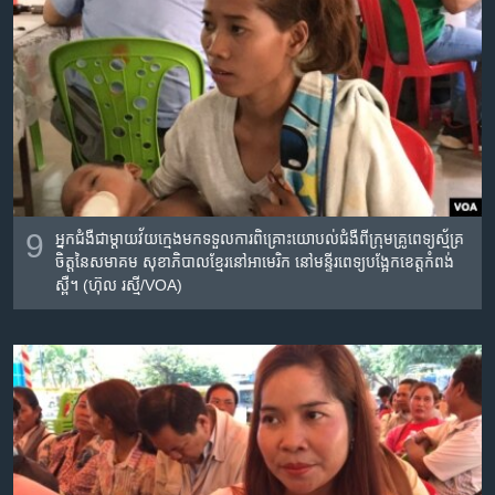
9
អ្នកជំងឺ​ជាម្តាយវ័យក្មេង​មក​ទទួល​ការ​ពិគ្រោះយោបល់​ជំងឺ​ពីក្រុម​គ្រូពេទ្យ​ស្ម័គ្រ​
ចិត្តនៃ​សមាគម​ សុខាភិបាល​ខ្មែរ​នៅ​អាមេរិក​ នៅ​មន្ទីរពេទ្យ​បង្អែក​ខេត្តកំពង់​
ស្ពឺ។ (ហ៊ុល រស្មី/VOA)​