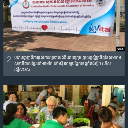
2
បដា​បង្ហាញ​ពី​ការ​ផ្តល់​ការ​ព្យាបាល​ជំងឺ​ដោយ​ក្រុម​គ្រូពេទ្យ​ស្ម័គ្រ​ចិត្តនៃ​សមាគម​
សុខាភិបាល​ខ្មែរ​នៅ​អាមេរិក​ នៅ​មន្ទីរពេទ្យ​បង្អែក​ខេត្តកំពង់​ស្ពឺ។ (ហ៊ុល
រស្មី/VOA)​​​