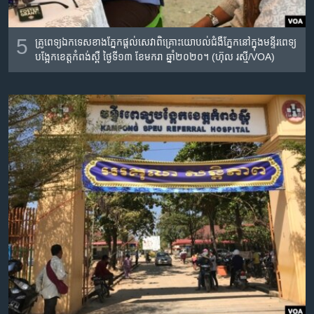
5
គ្រូពេទ្យ​ឯកទេស​ខាង​ភ្នែក​ផ្តល់​សេវាពិគ្រោះ​យោបល់​ជំងឺ​ភ្នែក​នៅ​ក្នុង​មន្ទីរ​ពេទ្យ​
បង្អែក​ខេត្ត​កំពង់​ស្ពឺ ថ្ងៃទី​១៣ ខែ​មករា​ ឆ្នាំ​២០២០។ (ហ៊ុល រស្មី​/VOA)