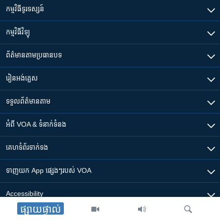
កម្មវិធី​ទូរទស្សន៍
កម្មវិធី​វិទ្យុ
ព័ត៌មាន​តាមប្រធានបទ​
រៀន​​អង់គ្លេស
ទទួល​ព័ត៌មាន​តាម
អំពី​ VOA & ទំនាក់ទំនង
គេហទំព័រ​​ទាក់ទង
ទាញយក​ App ផ្សេងៗ​របស់​ VOA
Accessibility
ផ្សាយផ្ទាល់