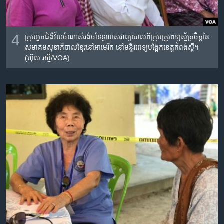
4
ក្រុម​អ្នកជំងឺ​វ័យ​ចំណាស់​រង់​ចាំ​ទទួល​សេវាព្យាបាល​ពីក្រុម​គ្រូពេទ្យ​ស្ម័គ្រ​ចិត្តនៃ​
សមាគម​សុខាភិបាល​ខ្មែរ​នៅ​អាមេរិក​ នៅ​មន្ទីរពេទ្យ​បង្អែក​ខេត្តកំពង់​ស្ពឺ។
(ហ៊ុល រស្មី/VOA)