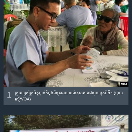
រចនា
សម្ព័ន្ធ​
Khmer English
រំលង​
និង​
បណ្តាញ​សង្គម
ចូល​
ទៅ​
កាន់​
ទំព័រ​
ភាសា
ស្វែង​
រក
1
គ្រូពេទ្យ​ស្ម័គ្រចិត្ត​ម្នាក់​កំពុង​ពិគ្រោះយោបល់​សុខភាព​ជាមួយ​អ្នកជំងឺ។ (ហ៊ុល
រស្មី/VOA)​