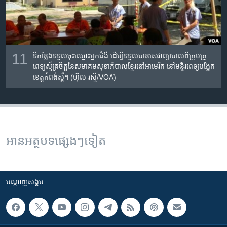
11
ទីកន្លែង​ទទួល​ចុះ​ឈ្មោះ​អ្នកជំងឺ​ ដើម្បី​ទទួលបាន​សេវាព្យាបាល​ពីក្រុម​គ្រូ
ពេទ្យ​ស្ម័គ្រ​ចិត្តនៃ​សមាគម​សុខាភិបាល​ខ្មែរ​នៅ​អាមេរិក​ នៅ​មន្ទីរពេទ្យ​បង្អែក​
ខេត្តកំពង់​ស្ពឺ។ (ហ៊ុល រស្មី/VOA)​​
អានអត្ថបទផ្សេងៗទៀត
បណ្តាញ​សង្គម