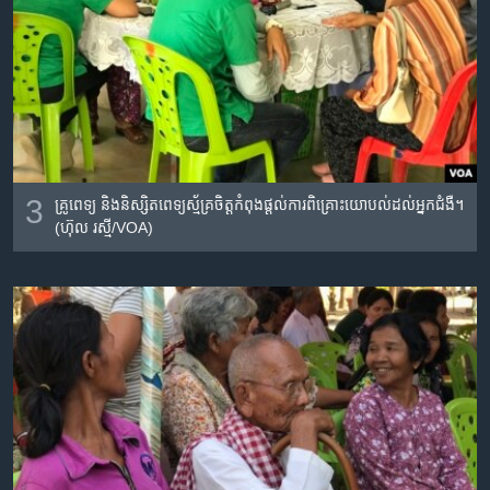
3
គ្រូពេទ្យ​ និង​និស្សិតពេទ្យ​ស្ម័គ្រចិត្ត​កំពុង​ផ្តល់​ការ​ពិគ្រោះយោបល់​ដល់​អ្នកជំងឺ។
(ហ៊ុល រស្មី/VOA)