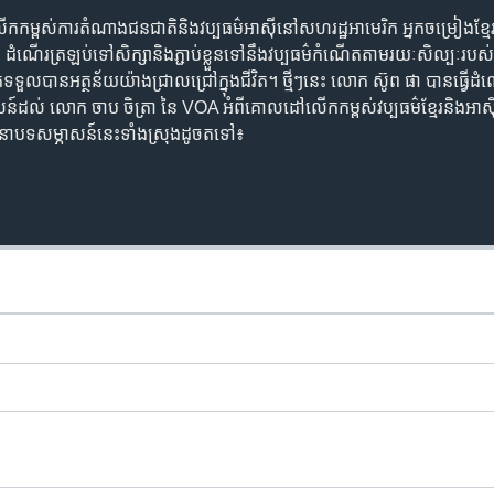
្ពស់​ការ​តំណាង​ជនជាតិ​និង​វប្បធម៌​អាស៊ី​នៅ​សហរដ្ឋ​អាមេរិក អ្នកចម្រៀង​ខ្មែ
​​ត្រឡប់​ទៅ​សិក្សា​និង​ភ្ជាប់​ខ្លួន​ទៅ​នឹង​​​​វប្បធម៌​កំណើតតាម​រយៈសិល្បៈ​​របស
យ លោក​ទទួល​បាន​អត្ថន័យ​យ៉ាង​ជ្រាលជ្រៅ​ក្នុង​ជីវិត។ ថ្មីៗ​នេះ លោក ស៊ូព ផា បាន​ធ្វើដំណ
សន៍​ដល់ លោក ចាប ចិត្រា នៃ VOA អំពី​គោលដៅ​លើក​កម្ពស់​វប្បធម៌​ខ្មែរ​និង​អាស៊ី​ក
ា​បទសម្ភាសន៍​នេះទាំងស្រុង​ដូចតទៅ៖