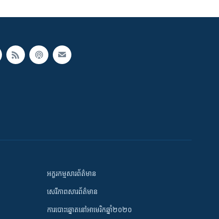
អក្ខរកម្មសារព័ត៌មាន
សេរីភាពសារព័ត៌មាន
ការបោះឆ្នោតនៅអាមេរិកឆ្នាំ២០២០