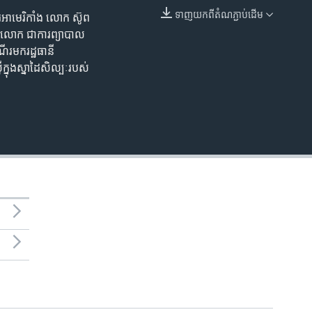
ទាញ​យក​ពី​តំណភ្ជាប់​ដើម
រ​អាមេរិកាំង លោក ស៊ូព
EMBED
់​លោក ជា​ការ​ព្យាបាល​
ើរ​មក​រដ្ឋធានី​
្នុងស្នាដៃ​សិល្បៈរបស់​