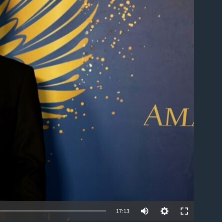
ble
17:13