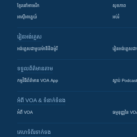
ខ្មែរ​នៅអាមេរិក
សុខភាព
អាស៊ីអាគ្នេយ៍
អប់រំ
រៀន​​អង់គ្លេស
អង់គ្លេស​ជាមួយ​ម៉ានី​និង​ម៉ូរី
រៀន​​​​​​អង់គ្លេ
ទទួល​ព័ត៌មាន​តាម
កម្មវិធី​ព័ត៌មាន VOA App
ស្តាប់ Podcas
អំពី​ VOA & ទំនាក់ទំនង
អំពី​ VOA
ធម្មនុញ្ញ​នៃ V
គេហទំព័រ​​ទាក់ទង