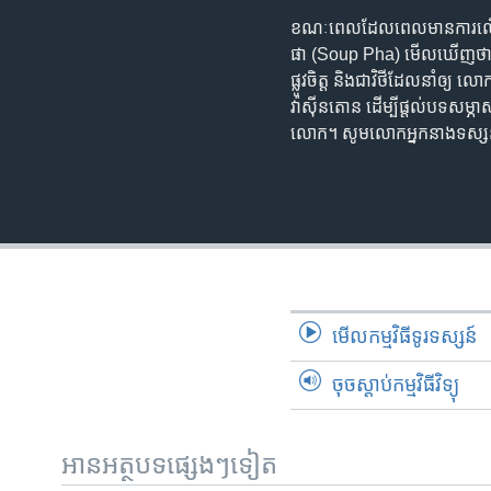
ខណៈពេល​ដែល​ពេល​មាន​ការ​លើក​កម
ផា (Soup Pha) មើល​ឃើញ​ថា​ ដំណើរ
ផ្លូវ​ចិត្ត និង​ជា​វិថី​ដែល​នាំ​ឲ្
វ៉ាស៊ីនតោន ដើម្បី​ផ្តល់​បទសម្ភា
លោក។ សូម​លោក​អ្នកនាង​ទស្សន
មើល​កម្មវិធី​ទូរទស្សន៍
ចុចស្តាប់កម្មវិធីវិទ្យុ
អានអត្ថបទផ្សេងៗទៀត