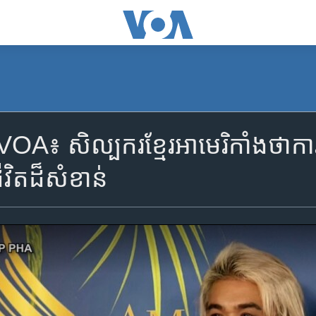
៖ សិល្បករ​ខ្មែរ​អាមេរិកាំង​ថា​ការភ្ជា
ីវិត​ដ៏សំខាន់