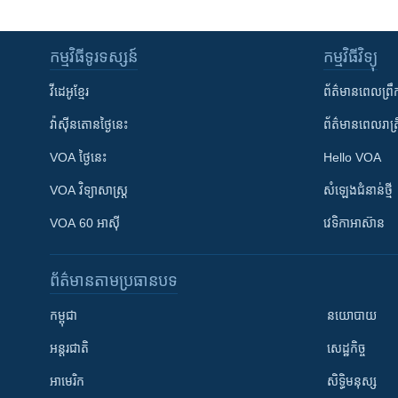
កម្មវិធី​ទូរទស្សន៍
កម្មវិធី​វិទ្យុ
វីដេអូ​ខ្មែរ
ព័ត៌មាន​ពេល​ព្រឹ
វ៉ាស៊ីនតោន​ថ្ងៃ​នេះ
ព័ត៌មាន​​ពេល​រាត្រ
VOA ថ្ងៃនេះ
Hello VOA
VOA ​វិទ្យាសាស្ត្រ
សំឡេង​ជំនាន់​ថ្មី
VOA 60 អាស៊ី
វេទិកា​អាស៊ាន
ព័ត៌មាន​តាមប្រធានបទ​
កម្ពុជា
នយោបាយ
អន្តរជាតិ
សេដ្ឋកិច្ច
អាមេរិក
សិទ្ធិមនុស្ស