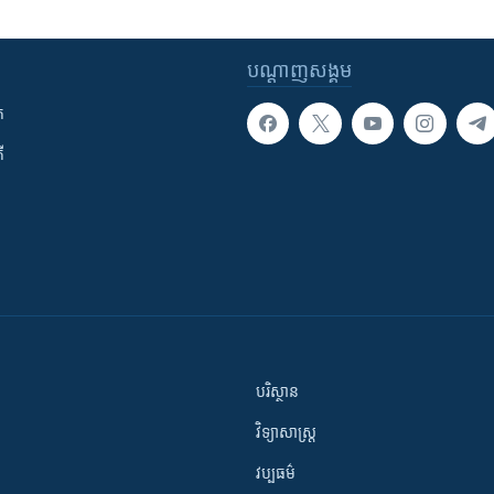
បណ្តាញ​សង្គម
ក
ី
បរិស្ថាន
វិទ្យាសាស្រ្ត
វប្បធម៌