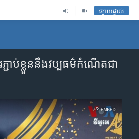
ផ្សាយផ្ទាល់
ប់ខ្លួន​នឹង​​​វប្បធម៌​កំណើត​ជា​
EMBED