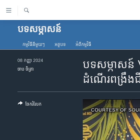
ភ្ជាប់​
ទៅ​
គេហទំព័រ​
ស្វែង​
បទ​សម្ភាសន៍
កម្ពុជា
រក
ទាក់ទង
អន្តរជាតិ
រំលង​
កម្មវិធី​នីមួយៗ
អត្ថបទ​
អំពី​កម្មវិធី​
និង​
អាមេរិក
ចូល​
08 កញ្ញា 2024
បទសម្ភាសន៍ VOA
ចិន
ទៅ​​
ចាប ចិត្រា
ទំព័រ​
ហេឡូវីអូអេ
ដំណើរ​ពង្រឹង​ជ
ព័ត៌មាន​​
កម្ពុជាច្នៃប្រតិដ្ឋ
តែ​
ម្តង
ព្រឹត្តិការណ៍ព័ត៌មាន
រំលង​
ចែករំលែក
ទូរទស្សន៍ / វីដេអូ​
និង​
ចូល​
វិទ្យុ / ផតខាសថ៍
ទៅ​
កម្មវិធីទាំងអស់
ទំព័រ​