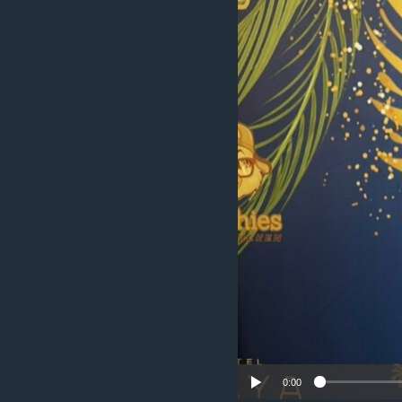
រចនា
សម្ព័ន្ធ​
រំលង​
និង​
ចូល​
ទៅ​
កាន់​
ទំព័រ​
ស្វែង​
រក
0:00