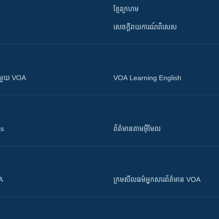
ខ្មែរក្រហម
សេចក្តីរាយការណ៍ពិសេស
ស​​ជាមួយ VOA
VOA Learning English
ts
ព័ត៌មាន​តាម​អ៊ីមែល
OA
ក្រម​​​សីលធម៌​​​អ្នក​​​សារព័ត៌មាន VOA