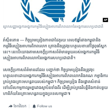
រចនា
សម្ព័ន្ធ​
Khmer English
រំលង​
និង​
បណ្តាញ​សង្គម
ចូល​
ស្លាកសញ្ញាអង្គការ​អង្គការ​កម្មវិធី​ស្បៀងអាហារ​ពិភពលោក​នៃ​អង្គការ​សហប្រជាជាតិ
ទៅ​
កាន់​
វ៉ាស៊ីនតោន —
កិច្ចព្រមព្រៀង​ភាព​ជា​ដៃគូ​រយៈ​ពេល​៥​ឆ្នាំ​រវាង​កម្ពុជា​និង​
ទំព័រ​
ភាសា
កម្មវិធី​ស្បៀងអាហារ​ពិភពលោក គ្រោង​នឹង​ត្រូវ​ចុះ​ហត្ថលេខា​នៅ​ថ្ងៃ​ពុធ​ស្អែក​
ស្វែង​
នេះ។​ នេះ​បើ​យោង​តាម​សេចក្ដី​ប្រកាស​ព័ត៌មាន​មួយ​របស់​អង្គការ​កម្មវិធី​
រក
ស្បៀងអាហារ​ពិភពលោក​នៃ​អង្គការ​សហប្រជាជាតិ។
​សេចក្ដី​ប្រកាស​ព័ត៌មាន​ដដែល បញ្ជាក់​ថា កិច្ចព្រមព្រៀង​នឹង​ត្រូវ​ចុះ
ហត្ថលេខា​ដោយ​អង្គការ​កម្មវិធី​ស្បៀងអាហារ​ពិភពលោក​និង​គណៈកម្មាធិការ​
គ្រប់គ្រង​គ្រោះ​មហន្តរាយ​របស់​កម្ពុជា។ កិច្ចព្រមព្រៀង នឹង​ផ្ដោត​សំខាន់​
ទៅលើ​សកម្មភាព​រួមគ្នា​រវាង​ស្ថាប័ន​ទាំង​ពីរ ដើម្បី​គ្រប់គ្រង​វិបត្តិ​និង​កាត់បន្ថយ​
ហានិភ័យ​នៃ​គ្រោះ​មហន្តរាយ​ក្នុង​ប្រទេស​កម្ពុជា៕
ចែករំលែក
Follow us