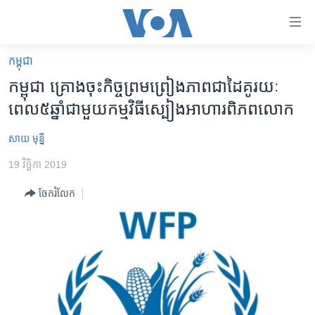
ភ្ជាប់​
ទៅ​
គេហទំព័រ​
កម្ពុជា
កម្ពុជា
ទាក់ទង
កម្ពុជា គ្រោង​ចុះ​កិច្ចព្រមព្រៀង​ភាព​ជា​ដៃគូ​រយៈ​
រំលង​
អន្តរជាតិ
ពេល​៥​ឆ្នាំ​ជាមួយ​កម្មវិធី​ស្បៀងអាហារ​ពិភពលោក
និង​
អាមេរិក
ចូល​
សាយ មុន្នី
ទៅ​​
ចិន
ទំព័រ​
19 វិច្ឆិកា 2019
ហេឡូវីអូអេ
ព័ត៌មាន​​
ចែករំលែក
តែ​
កម្ពុជាច្នៃប្រតិដ្ឋ
ម្តង
ព្រឹត្តិការណ៍ព័ត៌មាន
រំលង​
និង​
ទូរទស្សន៍ / វីដេអូ​
ចូល​
វិទ្យុ / ផតខាសថ៍
ទៅ​
ទំព័រ​
កម្មវិធីទាំងអស់