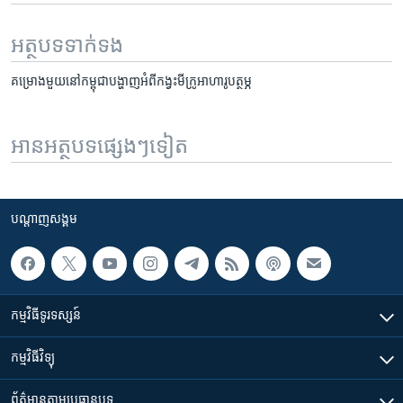
អត្ថបទ​ទាក់ទង
គម្រោង​មួយ​នៅ​កម្ពុជា​បង្ហាញ​អំពី​កង្វះ​មីក្រូ​អាហារូបត្ថម្ភ
អានអត្ថបទផ្សេងៗទៀត
បណ្តាញ​សង្គម
កម្មវិធី​ទូរទស្សន៍
កម្មវិធី​វិទ្យុ
ព័ត៌មាន​តាមប្រធានបទ​