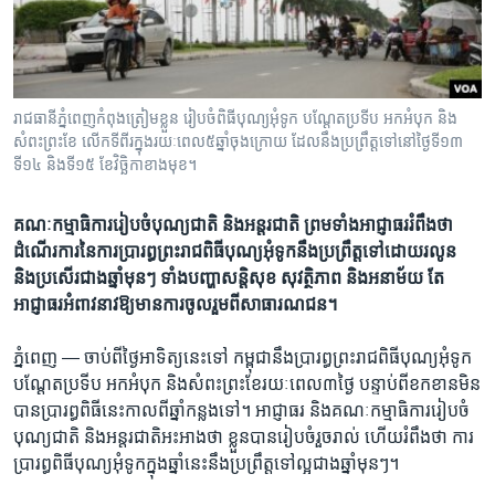
រចនា
សម្ព័ន្ធ​
Khmer English
រំលង​
និង​
បណ្តាញ​សង្គម
ចូល​
រាជធានីភ្នំពេញកំពុងត្រៀមខ្លួន រៀបចំពិធីបុណ្យអុំទូក បណ្ដែតប្រទីប អកអំបុក និង
ទៅ​
សំពះព្រះខែ លើកទីពីរក្នុងរយៈពេល៥ឆ្នាំចុងក្រោយ ដែលនឹងប្រព្រឹត្តទៅនៅថ្ងៃទី១៣
កាន់​
ទី១៤ និងទី១៥ ខែវិច្ឆិកាខាងមុខ។
ទំព័រ​
ភាសា
ស្វែង​
គណៈ​កម្មាធិការ​រៀបចំ​បុណ្យជាតិ ​និង​អន្តរជាតិ ​ព្រមទាំង​អាជ្ញាធរ​រំពឹង​ថា​
រក
ដំណើរការ​នៃ​ការ​ប្រារព្ធ​ព្រះរាជ​ពិធី​បុណ្យ​អុំទូក​នឹង​ប្រព្រឹត្ត​ទៅ​ដោយ​រលូន ​
និង​ប្រសើរ​ជាង​ឆ្នាំ​មុនៗ ​ទាំង​បញ្ហា​សន្តិសុខ​ សុវត្ថិភាព ​និង​អនាម័យ ​តែ​
អាជ្ញាធរ​អំពាវនាវ​ឱ្យ​មាន​ការ​ចូលរួម​ពី​សាធារណ​ជន។
ភ្នំពេញ —
ចាប់ពី​ថ្ងៃ​អាទិត្យ​នេះ​ទៅ កម្ពុជា​នឹង​ប្រារព្ធ​ព្រះ​រាជ​ពិធី​បុណ្យ​អុំទូក ​
បណ្ដែត​ប្រទីប​ អកអំបុក ​និង​សំពះ​ព្រះខែ​រយៈពេល​៣​ថ្ងៃ ​បន្ទាប់​ពី​ខកខាន​មិន​
បាន​ប្រារព្ធ​ពិធី​នេះ​កាល​ពី​ឆ្នាំ​កន្លង​ទៅ។ ​អាជ្ញាធរ​ និង​គណៈ​កម្មាធិការ​រៀបចំ​
បុណ្យ​ជាតិ​ និង​អន្តរជាតិ​អះអាង​ថា ​ខ្លួន​បាន​រៀបចំ​រួចរាល់​ ហើយ​រំពឹង​ថា ​ការ​
ប្រារព្ធ​ពិធីបុណ្យ​អុំទូក​ក្នុង​ឆ្នាំ​នេះ​នឹងប្រព្រឹត្ត​ទៅ​ល្អ​ជាង​ឆ្នាំ​មុនៗ។​