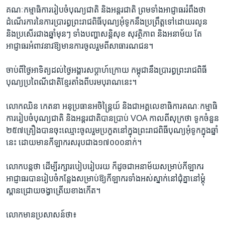
គណៈ​កម្មាធិការ​រៀបចំ​បុណ្យជាតិ ​និង​អន្តរជាតិ ​ព្រមទាំង​អាជ្ញាធរ​រំពឹង​ថា​
ដំណើរការ​នៃ​ការ​ប្រារព្ធ​ព្រះរាជ​ពិធី​បុណ្យ​អុំទូក​នឹង​ប្រព្រឹត្ត​ទៅ​ដោយ​រលូន ​
និង​ប្រសើរ​ជាង​ឆ្នាំ​មុនៗ ​ទាំង​បញ្ហា​សន្តិសុខ​ សុវត្ថិភាព ​និង​អនាម័យ ​តែ​
អាជ្ញាធរ​អំពាវនាវ​ឱ្យ​មាន​ការ​ចូលរួម​ពី​សាធារណ​ជន។
ចាប់​ពីថ្ងៃ​អាទិត្យ​ដល់​ថ្ងៃ​អង្គារ​សប្ដាហ៍​ក្រោយ ​កម្ពុជា​នឹង​ប្រារព្ធ​ព្រះរាជ​ពិធី​
បុណ្យប្រពៃណី​ជាតិ​ខ្មែរ​តាំងពី​បរមបុរាណ​នេះ។
លោក​ឈិន កេតនា អនុ​ប្រធាន​អចិន្ត្រៃយ៍ ​និង​ជា​អគ្គលេខាធិការ​គណៈ​កម្មាធិ
ការ​រៀបចំ​បុណ្យ​ជាតិ​ និង​អន្តរជាតិ​បាន​ប្រាប់​ VOA ​កាល​ពី​សុក្រ​ថា​ ទូក​ចំនួន​
២៥៧​គ្រឿង​បាន​ចុះ​ឈ្មោះ​ចូលរួម​ប្រកួត​នៅ​ក្នុង​ព្រះរាជ​ពិធី​បុណ្យ​អុំទូក​ក្នុង​ឆ្នាំ​
នេះ ​ដោយ​មាន​កីឡាករ​សរុប​ជាង​១៧០០០​នាក់។
​លោក​បន្តថា ​ដើម្បី​រក្សា​របៀប​រៀបរយ​ ក៏ដូច​ជា​អនាម័យ​សម្រាប់​កីឡាករ​
អាជ្ញាធរ​បាន​រៀបចំ​កន្លែង​សម្រាប់​ឱ្យ​កីឡាករ​ទាំងអស់​ស្នាក់​នៅ​ជុំគ្នា​នៅ​ម្ដុំ​
ស្ពាន​ជ្រោយ​ចង្វា​ត្រើយខាង​កើត។​
លោក​មាន​ប្រសាសន៍​ថា៖​