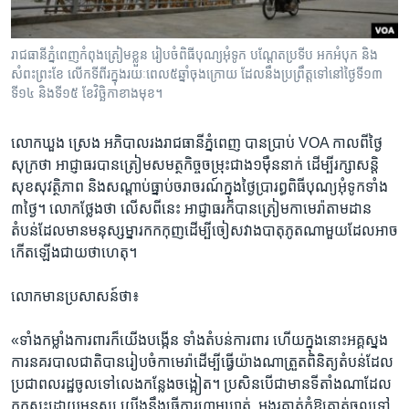
រាជធានីភ្នំពេញកំពុងត្រៀមខ្លួន រៀបចំពិធីបុណ្យអុំទូក បណ្ដែតប្រទីប អកអំបុក និង
សំពះព្រះខែ លើកទីពីរក្នុងរយៈពេល៥ឆ្នាំចុងក្រោយ ដែលនឹងប្រព្រឹត្តទៅនៅថ្ងៃទី១៣
ទី១៤ និងទី១៥ ខែវិច្ឆិកាខាងមុខ។
លោក​ឃួង ស្រេង​ អភិបាល​រង​រាជធានី​ភ្នំពេញ​ បាន​ប្រាប់​ VOA​ កាល​ពី​ថ្ងៃ​
សុក្រ​ថា ​អាជ្ញាធរ​បាន​ត្រៀម​សមត្ថកិច្ច​ចម្រុះ​ជាង​១​ម៉ឺន​នាក់ ដើម្បី​រក្សា​សន្តិ
សុខ​សុវត្ថិ​ភាព ​និង​សណ្ដាប់​ធ្នាប់​ចរាចរណ៍​ក្នុង​ថ្ងៃ​ប្រារព្ធ​ពិធី​បុណ្យ​អុំទូក​ទាំង​
៣​ថ្ងៃ។ ​លោក​ថ្លែង​ថា ​លើស​ពី​នេះ ​អាជ្ញាធរ​ក៏​បាន​ត្រៀម​កាមេរ៉ា​តាម​ដាន​
តំបន់​ដែល​មាន​មនុស្ស​ម្នារ​កកកុញ​ដើម្បី​ចៀសវាង​បាតុភូត​ណា​មួយ​ដែល​អាច​
កើត​ឡើង​ជា​យថាហេតុ។​
លោក​មាន​ប្រសាសន៍​ថា៖​
«ទាំង​កម្លាំង​ការពារ​ក៏​យើង​បង្កើន ​ទាំង​តំបន់​ការពារ​ ហើយ​ក្នុង​នោះ​អគ្គស្នង
ការ​នគរបាល​ជាតិ​បាន​រៀបចំ​កាមេរ៉ា​ដើម្បីធ្វើ​យ៉ាងណា​ត្រួត​ពិនិត្យ​តំបន់​ដែល​
ប្រជា​ពលរដ្ឋ​ចូល​ទៅ​លេង​កន្លែង​ចង្អៀត។ ​ប្រសិន​បើ​ជា​មាន​ទីតាំង​ណា​ដែល​
កកស្ទះ​ដោយ​មនុស្ស ​យើង​នឹង​ធ្វើការ​ហាម​ឃាត់ ​ អង្វរ​គាត់​កុំ​ឱ្យ​គាត់​ចូល​ទៅ​