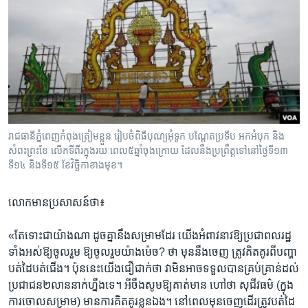
រាជធានីភ្នំពេញកំពុងត្រៀមខ្លួន រៀបចំពិធីបុណ្យអុំទូក បណ្ដែតប្រទីប អកអំបុក និង
សំពះព្រះខែ លើកទីពីរក្នុងរយៈពេល៥ឆ្នាំចុងក្រោយ ដែលនឹងប្រព្រឹត្តទៅនៅថ្ងៃទី១៣
ទី១៤ និងទី១៥ ខែវិច្ឆិកាខាងមុខ។
លោក​មាន​ប្រសាសន៍​ថា៖​
«តែ​ទោះជាយ៉ាងណា​ ដូច​គ្នា​នឹង​សម្រាម​ដែរ​ យើង​អំពាវនាវ​ឱ្យ​ប្រជា​ពលរដ្ឋ​
ទាំង​អស់​ឱ្យ​ចូលរួម​ ឱ្យ​ចូលរួម​យ៉ាង​ម៉េច? ​ថា​ មុន​នឹង​ចេញ​ ត្រូវ​គិតគូរ​ពី​បញ្ហា​
បត់ដៃ​បត់ជើង។ ​ប៉ុន​នេះ​យើង​ជឿ​ជាក់​ថា ​វា​មិន​អាច​ទទួល​បាន​គ្រប់គ្រាន់​ដល់​
ប្រជាជន​២​លាន​នាក់​ហ្នឹង​ទេ។ ​អីចឹង​សូម​ឱ្យ​គាត់​មាន ​ហៅ​ថា​ ​សុជីវធម៌ ​(ក្នុង​
ការ​ចោល​សម្រាម)​ មាន​ការ​គិតគូរ​ខ្លួន​ឯង។ ​នៅ​ពេល​មុន​ចេញ​ដើរ​ត្រូវ​បត់​ដៃ​