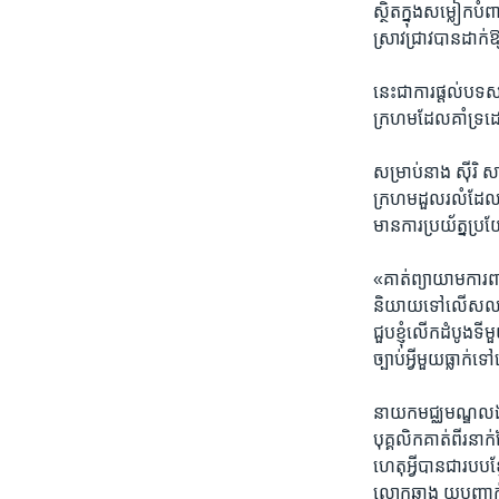
ស្ថិតក្នុង​សម្លៀក​បំ
ស្រាវជ្រាវ​បាន​ដាក់
នេះ​ជា​ការ​ផ្តល់​បទ
ក្រហម​ដែល​គាំទ្រ​ដ
សម្រាប់​នាង​ ស៊ីរិ ស
ក្រហម​ដួល​រលំ​ដែល​
មាន​ការ​ប្រយ័ត្ន​ប្រ
«គាត់​ព្យាយាម​ការពារ
និយាយ​ទៅ​លើស​លស់​ឬ​ក៏
ជួប​ខ្ញុំ​លើក​ដំបូង​ទីម
ច្បាប់​អី្វមួយ​ធ្លាក់​
នាយកមជ្ឈមណ្ឌល​ឯកសា
បុគ្គលិក​គាត់​ពីរនា
ហេតុ​អ្វី​បាន​ជា​របប
លោក​ឆាង យុ​បញ្ជាក់​បន