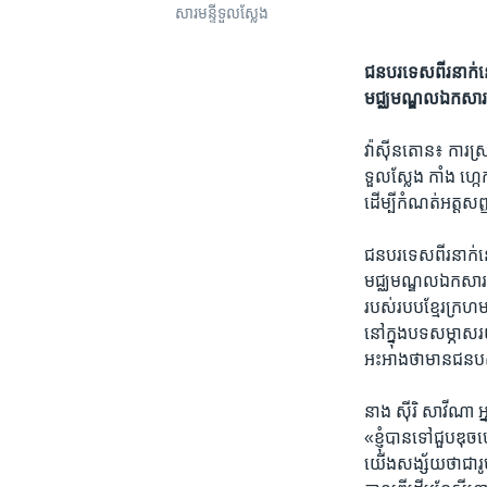
សារមន្ទីទួលស្លែង
ជន​បរទេស​ពីរនាក់​នោ
មជ្ឈមណ្ឌល​ឯកសារ​កម្
វ៉ាស៊ីនតោន៖​ ការ​ស្រ
ទួលស្លែង​ កាំង​ ហ្ក
ដើម្បី​កំណត់អត្តសញ្
ជន​បរទេស​ពីរនាក់​នោ
មជ្ឈមណ្ឌល​ឯកសារ​កម្
របស់​របប​ខ្មែរ​ក្រហ
នៅក្នុង​បទ​សម្ភាស​រយ
អះអាង​ថា​មាន​ជន​បស្ច
នាង​ ស៊ីរិ សាវីណា អ្
«ខ្ញុំ​បាន​ទៅ​ជួប​ឌុ
យើង​សង្ស័យ​ថា​ជា​រ