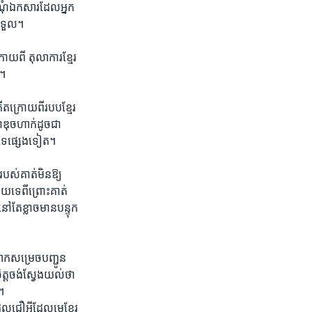
ំណុំ​ឯកសារ​ដែល​អ្នក​
​ទទួល។
ោយ​ពី តុលាការ​ខ្មែរ​
​។
ើតក្រោយ​ពី​របបខ្មែរ​
ុច​ហាក់​ដូច​ជា​
​ដទៃ​ផ្សេងទៀត។​
បស់​គាត់​មិន​ឱ្យ​
រយ​ទេ​ពីព្រោះ​គាត់​
នៅ​តែ​ខ្លាច​មាន​បន្ទុក​
ក​សម្រេច​បញ្ជូន​
្ត​ចង់​ស្វែងយល់​ថា​
ៃ។
​ជឿ​អ្វី​ដែល​មេខ្មែរ​