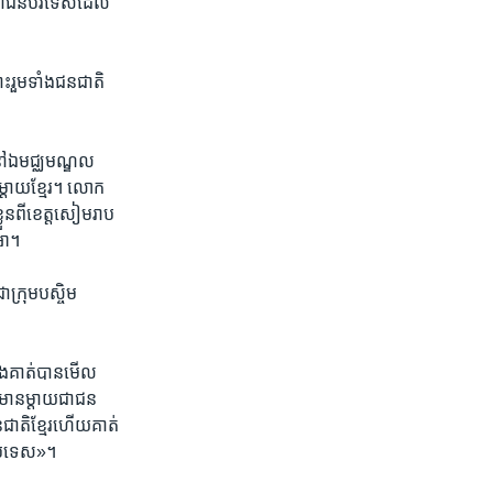
ត់​ថា​ជនបរទេស​ដែល​
ោះ​រួមទាំង​ជន​ជាតិ​
​នៅ​ឯ​មជ្ឈមណ្ឌល​
្តាយ​ខ្មែរ។​ លោក​
លួន​ពី​ខេត្ត​សៀម​រាប​
ីអា។
ា​ក្រុម​បស្ចិម
្នឹង​គាត់​បាន​មើល​
ាន​ម្តាយ​ជា​ជន​
ជាតិ​ខ្មែរ​ហើយ​គាត់​
ម​ប្រទេស»។