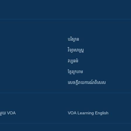
បរិស្ថាន
វិទ្យាសាស្រ្ត
វប្បធម៌
ខ្មែរក្រហម
សេចក្តីរាយការណ៍ពិសេស
ស​​ជាមួយ VOA
VOA Learning English