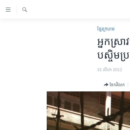
ភ្ជាប់​
ទៅ​
គេហទំព័រ​
ស្វែង​
កម្ពុជា
រក
ខ្មែរ​ក្រហម
ទាក់ទង
អន្តរជាតិ
អ្នក​ស្រ
រំលង​
និង​
អាមេរិក
បស្ចិម​ប
ចូល​
ចិន
ទៅ​​
ទំព័រ​
ហេឡូវីអូអេ
31 សីហា 2012
ព័ត៌មាន​​
កម្ពុជាច្នៃប្រតិដ្ឋ
តែ​
ចែករំលែក
ម្តង
ព្រឹត្តិការណ៍ព័ត៌មាន
រំលង​
ទូរទស្សន៍ / វីដេអូ​
និង​
ចូល​
វិទ្យុ / ផតខាសថ៍
ទៅ​
កម្មវិធីទាំងអស់
ទំព័រ​