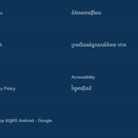
ts
ព័ត៌មាន​តាម​អ៊ីមែល
OA
ក្រម​​​សីលធម៌​​​អ្នក​​​សារព័ត៌មាន VOA
Accessibility
y Policy
វិទ្យុ​អាស៊ី​សេរី
 App សម្រាប់ Android - Google