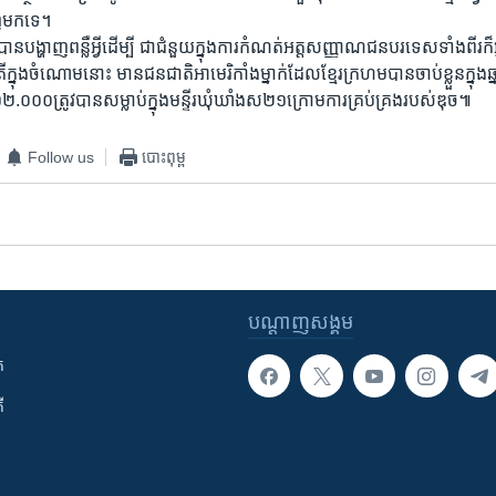
​មកទេ។ ​
​បាន​បង្ហាញ​ពន្លឺ​អ្វីដើម្បី ជាជំនួ​យ​ក្នុង​ការ​កំណត់​អត្តសញ្ញាណជនបរទេស​ទាំង​ពីរ​ក៏​អ្
​ក្នុង​ចំណោម​នោះ មានជន​ជាតិ​អាមេរិកាំង​ម្នាក់ដែល​ខ្មែរក្រហម​បាន​ចាប់​ខ្លួន​ក្នុង
០០​ត្រូវ​បាន​សម្លាប់​ក្នុង​មន្ទីរ​ឃុំឃាំង​ស២១​ក្រោម​ការ​គ្រប់​គ្រង​របស់​ឌុច៕​
Follow us
បោះពុម្ព
បណ្តាញ​សង្គម
ក
ី