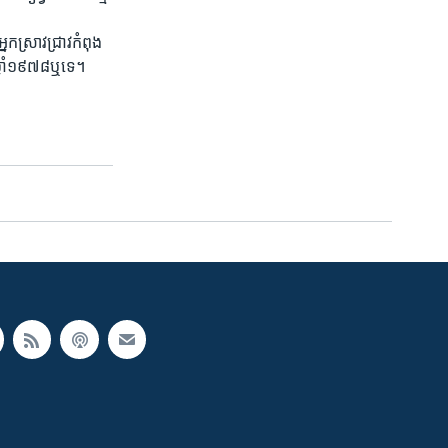
នក​ស្រាវជ្រាវ​កំពុង​
​ឆ្នាំ​១៩៧៨​ឬទេ។