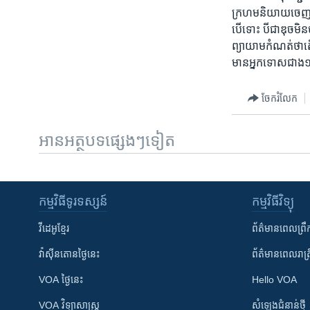
ក្រហម​និយាយ​ចេញ
​បើ​ទោះ បី​ជា​ឌុច​មិន
ព្យា​យាម​កំណត់​ថា​តើ
មាន​អ្នកទោស​ជាង​១២.០
ចែករំលែក
អានអត្ថបទផ្សេងៗទៀត
កម្មវិធី​ទូរទស្សន៍
កម្មវិធី​វិទ្យុ
វីដេអូ​ខ្មែរ
ព័ត៌មាន​ពេល​ព្រឹ
វ៉ាស៊ីនតោន​ថ្ងៃ​នេះ
ព័ត៌មាន​​ពេល​រាត្រ
VOA ថ្ងៃនេះ
Hello VOA
VOA ​វិទ្យាសាស្ត្រ
សំឡេង​ជំនាន់​ថ្មី