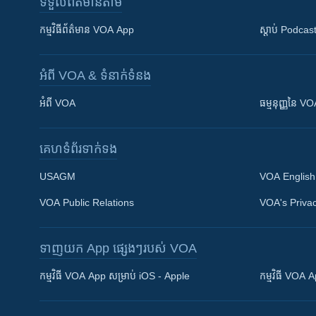
ទទួល​ព័ត៌មាន​តាម
កម្មវិធី​ព័ត៌មាន VOA App
ស្តាប់ Podcas
អំពី​ VOA & ទំនាក់ទំនង
អំពី​ VOA
ធម្មនុញ្ញ​នៃ V
គេហទំព័រ​​ទាក់ទង
USAGM
VOA English
VOA Public Relations
VOA's Privac
ទាញយក​ App ផ្សេងៗ​របស់​ VOA
Khmer English
កម្មវិធី​ VOA App សម្រាប់ iOS - Apple
កម្មវិធី​ VOA
បណ្តាញ​សង្គម