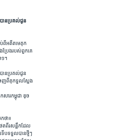
បាន​ប្រគល់​ជូន​
ាប់​ពីអតីត​មេគុក
ឹងប្រែង​របស់​ពួកគេ​
ស២១។
បាន​ប្រគល់​ជូន​
េញ​ពី​គុក​ទួលស្លែង​
សារ​កម្ពុជា​ ឌុច​
​មក​ថា៖
បថត​ពីរសន្លឹក​ដែល​
ប​ទទួល​បាន​ថ្មីៗ​