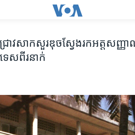
ាវជ្រាវ​សាកសួរ​ឌុច​ស្វែង​រក​អត្តសញ្ញ
្រទេស​ពីរនាក់