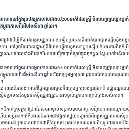
ះ​មាន​នៅ​ក្នុង​រូបថត​អ្នក​ទោស​ជាង​១.៤០០​នាក់​ដែល​ស្រ្តី មិន​បញ្ចេញ​ឈ្មោះ​ម្នាក់​
ពុជា​កាលពី​ដើម​ខែ​សីហា​ ឆ្នាំ​នេះ​។
ាវជ្រាវ​ដើម្បី​កំណត់​អត្ត​សញ្ញាណ​ជន​បស្ចិម​ប្រទេស​ពីរនាក់​បាន​បាត់​ពន្លឺ​បន្តិច​បន្ទ
េកអ៊ាវ​ ហៅ​ឌុចមិន​បាន​បង្ហាញ​ព័ត៌មាន​បន្តិច​បន្តួចណាមួយ​ឡើយ​ចំពោះ​ការខិត​ខំ​ប្រ
ញាណ​របស់​ជន​ទាំងពីរ​នាក់​ដែល​គេ​ជឿ​ថា​បាន​ស្លាប់​ក្នុង​គុក​ទួលស្លែង​ហៅ​មន្ទីរ​
ះ​មាន​នៅ​ក្នុង​រូបថត​អ្នក​ទោស​ជាង​១.៤០០​នាក់​ដែល​ស្រ្តី មិន​បញ្ចេញ​ឈ្មោះ​ម្នាក់​
ពុជា​កាលពី​ដើម​ខែ​សីហា​ ឆ្នាំ​នេះ​ដែល​ក្រុម​អ្នក​ស្រាវជ្រាវ​យល់​ថា​ជារូបថត​យក​ច
ម។
ៈ​ពេល​ពីរម៉ោង​កាលពីថ្ងៃ​អង្គារ​ជាមួយ​នឹង​ក្រុម​អ្នក​ស្រាវជ្រាវ​មក​ពី មជ្ឈមណ្ឌល​ឯក
ិម​ប្រទេស​តែ​បួន​នាក់​ប៉ុណ្ណោះ​ត្រូវ​បាន​សម្លាប់​ក្រោម​ការ​គ្រប់​គ្រង​របស់​គាត់។
នក​ដឹកនាំ​ក្រុម​ស្រាវជ្រាវ​ដែលបាន​ចូល​សម្ភាស​ឌុច​បាន​ប្រាប់​វីអូអេ​នា​ពេល​ក្រោយ
ច​ហើយ​សម្ភាស​គាត់​គឺ​គោល​បំណង​ចង់​ឱ្យ​គាត់​ជួយ​បញ្ជាក់​អំពី​អត្ត​សញ្ញាណ​របស់​រូ
ូបថត​របស់អ្នក​ទោស​ជា​ជន​ជាតិ​ស្បែក​ស​ អ្នក​ទោស​បរទេស​ហើយ​រូបថត​នេះ​យើង​ទើ