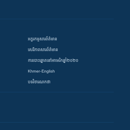
អក្ខរកម្មសារព័ត៌មាន
សេរីភាពសារព័ត៌មាន
ការបោះឆ្នោតនៅអាមេរិកឆ្នាំ២០២០
Khmer-English
បទវិចារណកថា