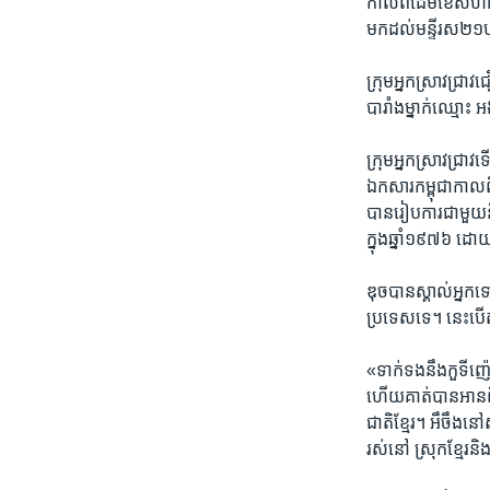
កាលពី​ដើម​ខែ​សីហា​ន
មក​ដល់​មន្ទីរ​ស២១​ហ
ក្រុម​អ្នកស្រាវជ្រាវ​
បារាំង​ម្នាក់​ឈ្មោះ អង
ក្រុម​អ្នក​ស្រាវជ្រា
ឯកសារ​កម្ពុជា​កាលពី
បាន​រៀបការ​ជាមួយ​នឹង​
ក្នុង​ឆ្នាំ​១៩៧៦​ 
ឌុច​បាន​ស្គាល់​អ្នកទោ
ប្រទេស​ទេ។ នេះ​បើ​
«ទាក់​ទង​នឹង​កួទីញ៉េ​
ហើយ​គាត់​បាន​អាន​ព
ជាតិ​ខ្មែរ​។ អឹចឹង​ន
រស់​នៅ ស្រុក​ខ្មែរនិង