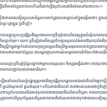
េះហើយ​ឌុច​គាត់​អត់​បាន​បញ្ជាក់​ពី​អត្តសញ្ញាណ​អ្នក​ទាំង​ពីរ​ហ្នឹង​ទេ​ពីព្រោះ​គា
្នឹង​គឺ​មាន​តែ​បួន​នាក់​ទេហើយ​ពីរ​នាក់​ហ្នឹង​ប្រហែល​ជា​មិន​មែន​នៅ​ស២១​ទេ»។
ជឿថា​មាន​ជន​បស្ចិមប្រទេស​ចំនួន​១១​នាក់​ត្រូវ​បាន​សម្លាប់​នៅ​ក្នុង​មន្ទីរ​ស២១​ ក្នុង​ន
់ដ្រេ ហ្កាស្តុង​ កួរទីញ៉េ។
វ​ទើប​បាន​ជួប​ប្រទះ​ប្រវត្តិរូប​និង​រូបថត​លោក​កួទីញ៉េ​ដោយ​ចៃដន្យ​ក្នុង​សំណុំ​ឯកសារ
​សប្តាហ៍​មុន។ លោក កួទីញ៉េ​ជា​អតីត​បុគ្គលិក​ស្ថានទូត​បារាំង​មាន​ឱពុក​បារាំង​និង​ម
ស្រ្តី​កម្ពុជា​ម្នាក់​ដោយ​មាន​កូន​ប្រុស​មួយ​និង​ស្រី​មួយមុន​ពេល​គាត់​ត្រូវ​បាន​ចាប់​ខ្
ដោយ​ចោទ​ថា​មាន​ជាប់ខ្សែ​រយៈ​ជា​បណ្តាញ​យក​ការណ៍​សម្ងាត់​អាមេរិកាំងហៅ​ថា​សេអ៊
សឈ្មោះ​កួទីញ៉េ​ប៉ុន្តែ​បញ្ជាក់ថា​អ្នក​ទោស​រូប​នោះ មិន​ត្រូវ​មន្ទីរ​ស២១ ចាត់​ទុក​ថា​ជ
តាម​ការ​បញ្ជាក់​របស់​នាង​សាវីណា។
ហ្នឹង​នៅ​ពេល​ដែល​ខ្ញុំ​បង្ហាញ​រូបថត​និង​ប្រវត្តិរូប​សង្ខេប​របស់​ជន​ជាតិ​បារាំង​ម្នាក់​ហ
ី មួយ​ចំណុច​ទៅ មួយ​ចំណុច​។ ហើយ​គាត់​មើល​ទៅ គាត់​ថា​ដោយ​សារ​ថា​កួទីញ៉េ​ម
ៅ​ស២១​ប្រហែល​ជា​គេ​មិន​ចាត់​ទុក​គាត់​ថា​ជា​ជន​ជាតិ​បារាំង​ទេពីព្រោះ គាត់​លាយ​ជន​
​ត្រូវ​គេ​ចាប់​ពី​ស្រុក​ខ្មែរ​ខុស​ពី​បួននាក់​ខាងដើម​ដែល​គាត់​ចាត់​ទុក​ថា​ជា​ជន​បស្ចិ