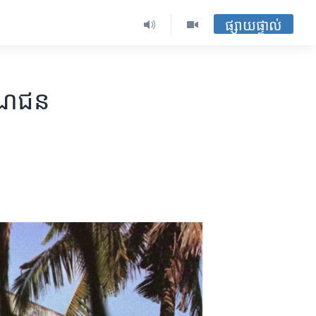
ផ្សាយផ្ទាល់
ាណ​ជន​