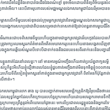
ពាក់​អាវយឺត​ដៃ​ខ្លី​និង​ខោ​បារាំង​ជើង​វែង​ពណ៍​ខ្មៅ​ ឌុច​មើល​ដោយ​ពិនិត្យ​ពិច័យ​នូវ​ស
​ឱ្យ​គាត់​មើល។​ នេះ​បើ​តាម​រូបភាព​របស់​មជ្ឈ​មណ្ឌល​ឯកសារ​កម្ពុជា​ដែល​វីអូអេ​បាន
សម្ភាស​លើក​ទីមួយ​របស់​ឌុចដល់​ក្រុម​អ្នក​ស្រាវជ្រាវ​នៃមជ្ឈមណ្ឌល​ឯកសារ​កម្ពុជាក្រ
ោយ​អង្គការ​សហប្រជាជាតិ​បាន​សម្រេច​ដាក់​ទោស​គាត់ឱ្យ​ជាប់​ពន្ធនាគារ​មួយ​ជីវិត
ាវីណា​នេះ​ជា​បទ​ពិសោធ​ទីមួយហើយ​ក្នុង​នាម​ជា​អ្នក​ស្រាវ​ជ្រាវ​វ័យ​ក្មេង​ដែល​បានក
ត្រូវ​មក​ប្រឈម​សួរ​រក​ព័ត៌មាន​ពី​អតីត​មេ​ឃាតករ​រូបនេះហើយ​នាង​សង្កេត​ឃើញ​ថា​ឌ
យែង​ក្នុង​ការ​ឆ្លើយ​សំណួរ​បើ​ទោះ​បី​ជា​ទាក់​ទង​នឹង​ជន​បរទេស​ពីរនាក់​នេះ​និង​បញ្ហា
​ខ្លួន​គាត់​ដែរ​នៅ​ពេល​ខ្លះ​។ នៅ មាន​អារម្មណ៍​អញ្ចឹងហើយ​គាត់​ប្រយ័ត្ន​ពាក្យ​សម្តី រ
​ខ្វះ​អីហើយ​ខ្ញុំ​ជឿថា​ពេល​ដែល​ខ្ញុំ​ជួប​គាត់​អញ្ចឹង​គាត់​មិន​ទុក​ចិត្ត​ខ្ញុំ​១០០​ភាគ
ួយហើយ​ទីពីរ​ទៀត​ខ្ញុំ​មក​សួរ​នាំ​គាត់​ក្នុង​នាម​ជា​អ្នក​ស្រាវជ្រាវ​ក៏ ពិតមែនក៏​ប៉ុន្តែ​គាត់​
ទៅលើ​គាត់»។​
រ​កម្ពុជា​លោក ឆាង យុ​ បាន​បញ្ជាក់​តាម​សារ​អេឡិកត្រូនិក​ឱ្យ​វីអូអេ​ដឹង​ថាលោ
ក់​ដែល​សុទ្ធ​តែ​អ្នក​ដែល​កើត​ក្រោយ​របប​ខ្មែរ​ក្រហមហើយ​ដោយសារ​ពួកគេ​មាន​ទឹកចិត
​ខ្មែរ​ក្រហម​ប្រព្រឹត្តនូវ​អំពើ​ឃោរឃៅដូចនេះ មកលើ​ប្រជាពលរដ្ឋ​ខ្លួន​ឯងនិង​អ្នក​ដទ
្ថែម​ថា​សម្រាប់​រូបលោក​ដែល​រស់​រាន​មាន​ជីវិត​រួចផុត​ពី​របបនោះ​គឺ​គាត់​គ្មាន​អ្វី​ដែល