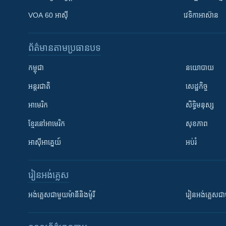
VOA 60 អាស៊ី
វេទិកា​អាស៊ាន
ព័ត៌មាន​តាមប្រធានបទ​
កម្ពុជា
នយោបាយ
អន្តរជាតិ
សេដ្ឋកិច្ច
អាមេរិក
សិទ្ធិមនុស្ស
ខ្មែរ​នៅអាមេរិក
សុខភាព
អាស៊ីអាគ្នេយ៍
អប់រំ
រៀន​​អង់គ្លេស
អង់គ្លេស​ជាមួយ​ម៉ានី​និង​ម៉ូរី
រៀន​​​​​​អង់គ្លេ