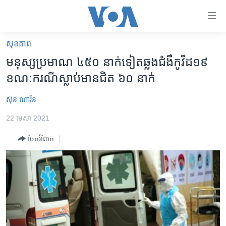
ភ្ជាប់​
ទៅ​
គេហទំព័រ​
សុខភាព
កម្ពុជា
ទាក់ទង
មនុស្ស​ប្រមាណ​ ៤៥០​ នាក់​ទៀត​ឆ្លង​ជំងឺ​កូវីដ​១៩
រំលង​
អន្តរជាតិ
ខណៈ​ករណី​ស្លាប់​មាន​ជិត​ ៦០ ​នាក់
និង​
អាមេរិក
ចូល​
ស៊ុន ណារិន
ទៅ​​
ចិន
ទំព័រ​
22 មេសា 2021
ហេឡូវីអូអេ
ព័ត៌មាន​​
ចែករំលែក
តែ​
កម្ពុជាច្នៃប្រតិដ្ឋ
ម្តង
ព្រឹត្តិការណ៍ព័ត៌មាន
រំលង​
និង​
ទូរទស្សន៍ / វីដេអូ​
ចូល​
វិទ្យុ / ផតខាសថ៍
ទៅ​
ទំព័រ​
កម្មវិធីទាំងអស់