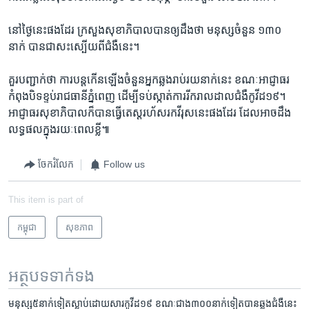
នៅ​ថ្ងៃ​នេះ​ផង​ដែរ ក្រសួង​សុខាភិបាល​បាន​ឲ្យ​ដឹង​ថា ​មនុស្ស​ចំនួន​ ១៣០ ​
នាក់​ បាន​ជា​សះ​ស្បើយ​ពី​ជំងឺ​នេះ។
គួរ​បញ្ជាក់​ថា​ ការ​បន្ត​កើន​ឡើង​ចំនួន​អ្នក​ឆ្លង​រាប់​រយ​នាក់​នេះ ខណៈ​អាជ្ញាធរ​
កំពុង​បិទ​ខ្ទប់​រាជធានី​ភ្នំពេញ ដើម្បី​ទប់​ស្កាត់​ការ​រីក​រាល​ដាល​ជំងឺ​កូវីដ​១៩។
អាជ្ញាធរ​សុខាភិបាល​ក៏​បាន​ធ្វើ​តេស្ត​រហ័ស​រក​វីរុស​នេះ​ផង​ដែរ​ ដែល​អាច​ដឹង​
លទ្ធផល​ក្នុង​រយៈ​ពេល​ខ្លី៕
ចែករំលែក
Follow us
This item is part of
កម្ពុជា
សុខភាព
អត្ថបទ​ទាក់ទង
មនុស្ស​៥​នាក់​ទៀត​​ស្លាប់​ដោយ​សារ​កូវីដ១៩ ខណៈ​ជាង​៣០០​នាក់​ទៀត​បាន​ឆ្លង​ជំងឺ​នេះ