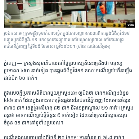
រចនា
សម្ព័ន្ធ​
Khmer English
រំលង​
និង​
បណ្តាញ​សង្គម
ចូល​
រូបឯកសារ៖ ក្រុមមន្ត្រីសុខាភិបាលស្ថិតក្នុងឯកសណ្ឋានការពារពីការឆ្លងជំងឺកូវីដ១៩
ទៅ​
បញ្ជូនអ្នកជំងឺកូវីដ១៩ មកទទួលការព្យាបាលនៅមណ្ឌលព្យាបាល នៅកោះពេជ្រ
កាន់​
រាជធានីភ្នំពេញ ថ្ងៃទី១៥ ខែមេសា ឆ្នាំ២០២១។ (ហ៊ាន សុជាតា/វីអូអេ)
ទំព័រ​
ភាសា
ស្វែង​
ភ្នំពេញ —
ក្រសួង​សុខាភិបាល​នៅ​ថ្ងៃ​ព្រហស្បតិ៍​នេះ​ឲ្យ​ដឹង​ថា ​មនុស្ស​
រក
ប្រមាណ ​៤៥០ ​នាក់​ទៀត​ បាន​ឆ្លង​ជំងឺ​កូវីដ​១៩ ខណៈ​ករណី​ស្លាប់​កើន​ឡើង​
ដល់​ជិត ​៦០ ​នាក់។
ក្នុង​សេចក្តី​ប្រកាស​ព័ត៌មាន​មួយ​ក្រសួង​នេះ ​ឲ្យ​ដឹង​ថា​ មាន​ករណី​ឆ្លង​ចំនួន​
៤៤៦ ​នាក់ ដែល​ក្នុង​នោះ​ភាគ​ច្រើន​ឆ្លង​នៅ​រាជធានី​ភ្នំពេញ ដែល​មាន​ចំនួន ​
៣៣១ ​នាក់ ខេត្ត​ព្រះសីហនុ​ ៨២​ នាក់ និង​ខេត្ត​កណ្តាល​ ២១​ នាក់។ ក្រសួង​
បន្ត​ថា​ មាន​ករណី​ស្លាប់​ថ្មី​ចំនួន​ ៥ ​នាក់​ទៀត ដែល​នាំ​ឲ្យ​ករណី​ស្លាប់​សរុប​
ចំនួន​ ៥៩ ​នាក់​នៅ​ទូទាំង​ប្រទេស។
ករណី​ឆ្លង​សរុប​ចាប់​តាំង​ពី​ថ្ងៃ​ទី​ ២០ ខែកុម្ភៈ មាន​ចំនួន ​៧.៦៤៨​ នាក់។