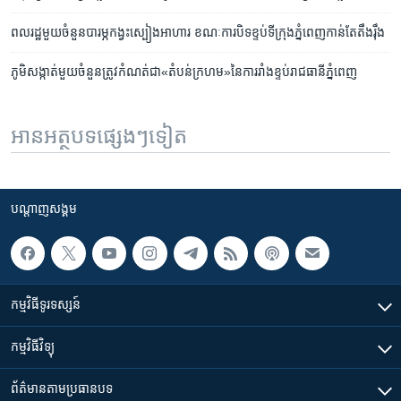
ពលរដ្ឋ​មួយ​ចំនួន​បារម្ភ​កង្វះ​ស្បៀង​អាហារ ខណៈ​ការ​បិទ​ខ្ទប់​ទីក្រុង​ភ្នំពេញ​កាន់​តែ​តឹង​រ៉ឹង
ភូមិ​សង្កាត់​មួយ​ចំនួន​ត្រូវ​កំណត់​ជា​«តំបន់​ក្រហម»នៃ​ការ​រាំង​ខ្ទប់​រាជ​ធានី​ភ្នំពេញ
អានអត្ថបទផ្សេងៗទៀត
បណ្តាញ​សង្គម
កម្មវិធី​ទូរទស្សន៍
កម្មវិធី​វិទ្យុ
ព័ត៌មាន​តាមប្រធានបទ​