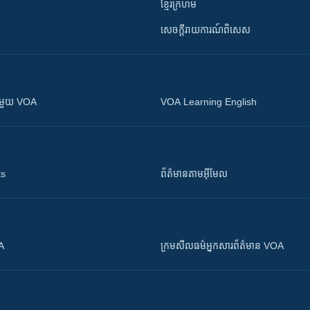
ខ្មែរក្រហម
សេចក្តីរាយការណ៍ពិសេស
ស​​ជាមួយ VOA
VOA Learning English
ts
ព័ត៌មាន​តាម​អ៊ីមែល
OA
ក្រម​​​សីលធម៌​​​អ្នក​​​សារព័ត៌មាន VOA