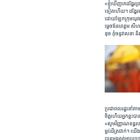
«ខ្ញុំ​ឃើញ​គេ​ដង្ហែរ​
ទៀត​ហើយ។ ដង្ហែរ​មក
ដោយ​ឡែក​ក្រុម​យុវជន​
ម្តេច​ឪ​នរោត្តម សីហន
ឌុច ភុំ​ចន្ទវាសនា និ
ប្រជាពលរដ្ឋ​នៅ​តាម​
ចិត្ត​ហើយ​អ្នកខ្លះ​
«សូម​វិញ្ញាណខន្ធ​រប
ម្លប់ដ៏​ត្រជាក់។ យើងខ
បាន​ម្តង​គត់​អាយុ​១១