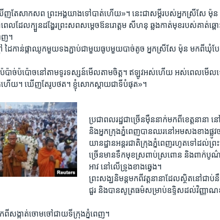
ើញ​តែ​សាកសព ព្រះអង្គ​យាង​ទៅ​បាត់​ហើយ»។ នេះ​ជា​សម្តី​របស់​អ្នកស្រី​សែ ម៉ុ
​ដែល​ក្បួន​ដង្ហែរ​ព្រះ​សព​សម្តេចឪ​នរោត្តម សីហនុ ឆ្លង​កាត់​មុខ​របស់​គាត់​ឆ្ពោះ
នំពេញ។
ៅ​ ដៃ​កាន់​ផ្កាឈូក​មួយទង​ភ្ជាប់​ជាមួយ​ធូប​មួយ​បាច់​តូច អ្នក​ស្រី​សែ ម៉ុន មកពី​ឃុំ​បែ
ប៉ប៉ាច់ប៉ប៉ោច​នៅតាម​ទូរទស្សន៍​មើល​តាម​ចិត្ត។ ឥឡូវ​អស់​ហើយ អស់​ពេល​មើល​ទ
​ហើយ។ ឃើញ​តែ​រូបថត។ ខ្ញុំ​សោកស្តាយ​ជាទីបំផុត»។
ប្រជាពលរដ្ឋ​ជាច្រើន​ម៉ឺន​នាក់​មក​ពី​ខេត្ត​នានា នៅ​ជ
និង​អ្នក​ក្រុង​ភ្នំពេញ​បាន​ឈរ​នៅ​អម​សង​ខាង​ផ្លូវ
យានដ្ឋាន​អន្តរជាតិ​ក្រុង​ភ្នំពេញ​រហូត​ទៅ​ដល់​ព្
ច្រើន​មាន​ទឹកមុខ​ស្រពាប់​ស្រពោន និង​ពាក់​បូណ៌​ព
អាវ នៅ​លើ​ទ្រូង​ខាង​ឆ្វេង។
ព្រះសង្ឃ​និមន្ត​មក​ពី​វត្ត​នានា​ដែល​ស្ថិតនៅ​ជាប់​នឹ
ជួរ និង​បាន​សូត្រធម៌​សម្រាប់​ឧទ្ទិស​ដល់​វិញ្ញាណ​ខ
ក​ពី​សង្កាត់​ចោមចៅ​ជាយ​ទីក្រុង​ភ្នំពេញ។