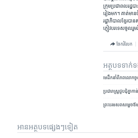
ក្រុម​ប្រជាពល​រដ្ឋ​បា
រៀងមក។ គាត់​មាន​ចំន
រដ្ឋាភិបាល​ខ្មែរ​បាន
ភ្ញៀវ​បរទេស​ចូលរួម​
ចែករំលែក
អត្ថបទ​ទាក់
មេដឹកនាំ​ពិភពលោក​ចូល
ប្រជារាស្រ្ត​ជួប​ជុំគ្នា​កា
ព្រះបរមសព​សម្តេច​ឪ​ម
អានអត្ថបទផ្សេងៗទៀត