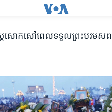
ស្ត្រ​សោកសៅ​ពេល​ទទួល​ព្រះបរមសព​