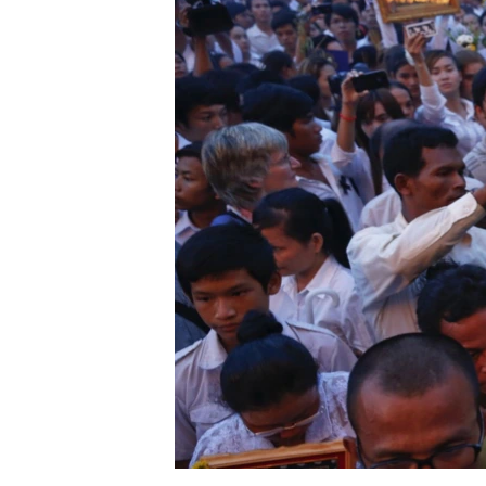
រចនា
សម្ព័ន្ធ​
រំលង​
និង​
ចូល​
ទៅ​
កាន់​
ទំព័រ​
ស្វែង​
រក