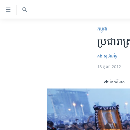
ភ្ជាប់​
ទៅ​
គេហទំព័រ​
ស្វែង​
កម្ពុជា
រក
កម្ពុជា
ទាក់ទង
អន្តរជាតិ
ប្រជារា
រំលង​
និង​
អាមេរិក
ចូល​
គង់ សុឋានរិទ្ធ
ចិន
ទៅ​​
18 តុលា 2012
ទំព័រ​
ហេឡូវីអូអេ
ព័ត៌មាន​​
កម្ពុជាច្នៃប្រតិដ្ឋ
ចែករំលែក
តែ​
ម្តង
ព្រឹត្តិការណ៍ព័ត៌មាន
រំលង​
ទូរទស្សន៍ / វីដេអូ​
និង​
ចូល​
វិទ្យុ / ផតខាសថ៍
ទៅ​
កម្មវិធីទាំងអស់
ទំព័រ​