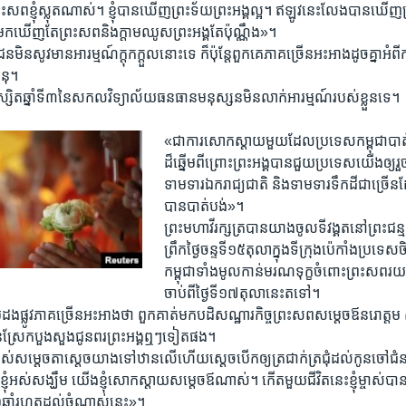
ព្រះ​សព​ខ្ញុំ​ស្លុត​ណាស់។ ខ្ញុំ​បាន​ឃើញ​ព្រះទ័យ​ព្រះអង្គ​ល្អ។ ឥឡូវនេះ​លែង​បាន​ឃើញ​ព្រះភ
​ឃើញ​តែ​ព្រះ​សព​និង​ក្តាមឈូស​ព្រះអង្គ​តែ​ប៉ុណ្ណឹង»។​
មិន​សូវ​មាន​អារម្មណ៍​ក្តុកក្តួល​នោះទេ ក៏​ប៉ុន្តែ​ពួកគេ​ភាគ​ច្រើន​អះអាង​ដូចគ្នា​
ុ​។​
ស្សិត​ឆ្នាំ​ទី​៣​នៃ​សកល​វិទ្យាល័យ​ធនធានមនុស្ស​ន​មិន​លាក់​អារម្មណ៍​របស់​ខ្លួន​ទេ។​
«ជា​ការសោកស្តាយ​មួយ​ដែល​ប្រទេស​កម្ពុជា​បាត់
ដ៏​ឆ្នើម​ពីព្រោះ​ព្រះអង្គ​បាន​ជួយ​ប្រទេស​យើង​ឲ្យ​រួច​ផ
ទាមទារ​ឯករាជ្យ​ជាតិ និង​ទាមទារទឹកដី​ជាច្រើន​ដ
បាន​បាត់បង់»។​
ព្រះមហាវីរក្សត្រ​បាន​យាង​ចូល​ទីវង្គត​នៅ​ព្រះជន្
ព្រឹក​ថ្ងៃ​ចន្ទទី​១៥​តុលា​ក្នុង​ទីក្រុង​ប៉េកាំង​ប្រទេស
កម្ពុជា​ទាំងមូល​កាន់​មរណ​ទុក្ខ​ចំពោះ​ព្រះ​សព​រ
ចាប់ពី​ថ្ងៃ​ទី​១៧​តុលា​នេះ​តទៅ។
ដងផ្លូវ​ភាគច្រើន​អះអាង​ថា ពួកគាត់​មក​បដិសណ្ឋារកិច្ច​ព្រះ​សព​សម្តេច​ឪ​នរោត្តម
បាន​ស្រែក​បួងសួង​ជូនពរ​ព្រះអង្គ​ឮៗ​ទៀតផង​។​
ស់​សម្តេច​តា​ស្តេច​យាង​ទៅ​ឋាន​លើ​ហើយ​ស្តេច​បើក​ឲ្យ​ត្រជាក់ត្រជុំ​ដល់​កូនចៅ​ជំនា
្ញុំ​អស់​សង្ឃឹម យើង​ខ្ញុំ​សោកស្តាយ​សម្តេច​ឪ​ណាស់។ កើត​មួយ​ជីវិត​នេះ​ខ្ញុំ​ម្ចាស់​បាន​ជួ
​ឆ្នាំ​រហូត​ដល់​ចំណាស់​នេះ»។​