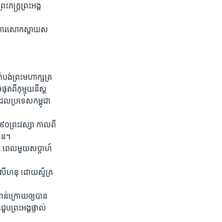
ក្ត្រ​ព្រះ​អង្គ​
អំពី​ការសោកស្តាយ​ស
បង់​ព្រះមហាក្សត្រ​
ុត​ពី​កុ​ម្មុយនីស្ត
ែល​ប្រទេស​កម្ពុជា​
ម​៩០​ព្រះវស្សា កាលពី​
​ចិន។
យៈពេល​មួយ​សប្តាហ៍​
 សីហនុ ដោយ​ស្ម័គ្រ​
ន់​ក្រោយ​ឲ្យ​បាន​
ប​ព្រះអង្គ​ផ្ទាល់​