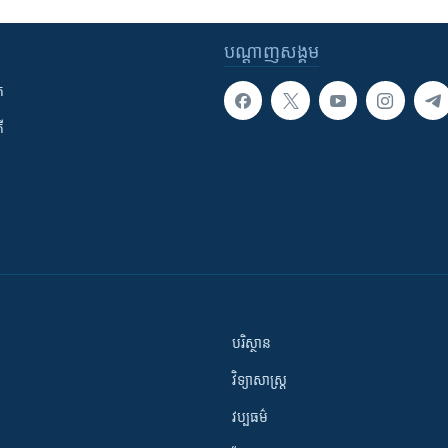
បណ្តាញ​សង្គម
ក
ី
បរិស្ថាន
វិទ្យាសាស្រ្ត
វប្បធម៌