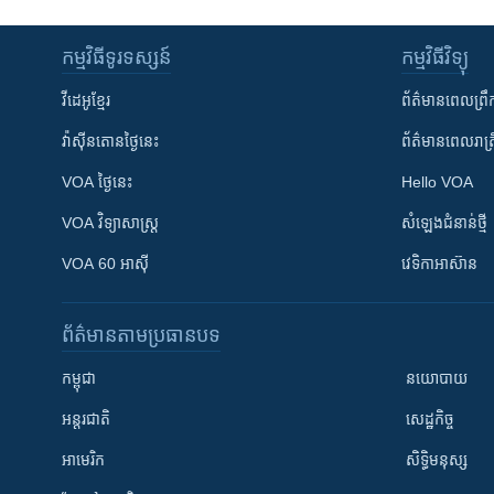
កម្មវិធី​ទូរទស្សន៍
កម្មវិធី​វិទ្យុ
វីដេអូ​ខ្មែរ
ព័ត៌មាន​ពេល​ព្រឹ
វ៉ាស៊ីនតោន​ថ្ងៃ​នេះ
ព័ត៌មាន​​ពេល​រាត្រ
VOA ថ្ងៃនេះ
Hello VOA
VOA ​វិទ្យាសាស្ត្រ
សំឡេង​ជំនាន់​ថ្មី
VOA 60 អាស៊ី
វេទិកា​អាស៊ាន
ព័ត៌មាន​តាមប្រធានបទ​
កម្ពុជា
នយោបាយ
អន្តរជាតិ
សេដ្ឋកិច្ច
អាមេរិក
សិទ្ធិមនុស្ស