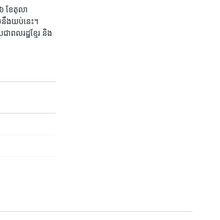
ី​១៦ ខែតុលា
​នឹង​យប់​នេះ។​
ជាពលរដ្ឋ​ខ្មែរ ​និង​