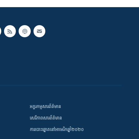
អក្ខរកម្មសារព័ត៌មាន
សេរីភាពសារព័ត៌មាន
ការបោះឆ្នោតនៅអាមេរិកឆ្នាំ២០២០