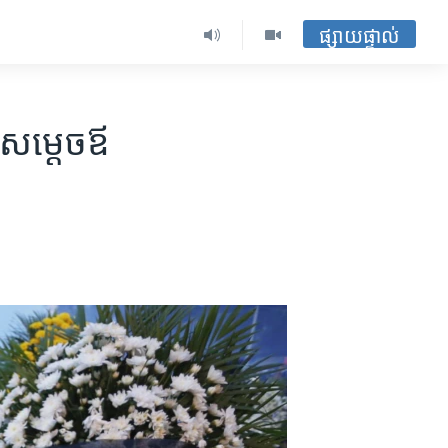
ផ្សាយផ្ទាល់
សម្តេច​ឪ