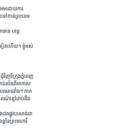
ន អម​ដោយ​ការ​
​ទៅ​កាន់​ព្រះ​បរម
ក​ចាន ខេត្ត​
ៀត​ហើយ។ ខ្ញុំ​អស់​
ុំវិញ​ទីក្រុង​ភ្នំពេញ
​ចាប់តាំងពី​អាកាស​
រះបរមរាជ​វាំង។ ភាគ​
ណ៌​ខ្មៅ​ជាប់​នឹង​
ង​ដងផ្លូវ​បាន​គង់​ជា​
ន្ធ​នៃ​ព្រះមហាវី