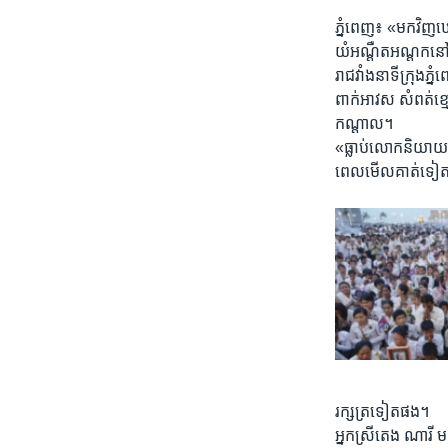
ភ្នំពេញ៖ «មក​វិញ​ឃ
យំអណ្តឺតអណ្តក​នៅពេល
រាជវាំង​នា​ទីក្រុង​ភ្
​ពាក់អាវ​ស សំពត់​ខ្ម
កណ្តាល។
«ធ្លាប់​លោក​និយាយ​
ពេល​មើល​គាត់​ទៀត
រក្សត្រ​ទៀតផង។​
អ្នកស្រី​តេង ណារី ម