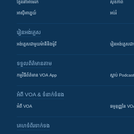
ខ្មែរ​នៅអាមេរិក
សុខភាព
អាស៊ីអាគ្នេយ៍
អប់រំ
រៀន​​អង់គ្លេស
អង់គ្លេស​ជាមួយ​ម៉ានី​និង​ម៉ូរី
រៀន​​​​​​អង់គ្លេ
ទទួល​ព័ត៌មាន​តាម
កម្មវិធី​ព័ត៌មាន VOA App
ស្តាប់ Podcas
អំពី​ VOA & ទំនាក់ទំនង
អំពី​ VOA
ធម្មនុញ្ញ​នៃ V
គេហទំព័រ​​ទាក់ទង