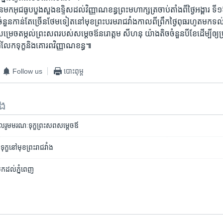
ន​មក​អុជ​ធូប​បួង​សួង​ឧទ្ទិស​ដល់​វិញ្ញាណ​ខន្ធ​ព្រះមហាក្សត្រ​ចាប់តាំងពី​ថ្ងៃ​អង្គារ ទ
ួន​កាន់​តែ​ច្រើន​ថែមទៀត​នៅ​មុខ​ព្រះបរមរាជវាំង​កាលពី​ព្រឹក​ថ្ងៃ​ពុធ​រហូតមក​ទល់
​សម្រេច​តម្កល់​ព្រះ​សព​របស់​សម្តេចឪ​នរោត្តម សីហនុ យ៉ាងតិច​ចំនួន​បី​ខែ​ដើម្បី​ឲ្យ​ប្រ
រំលែក​ទុក្ខ​និង​គោរព​វិញ្ញាណខន្ធ៕
Follow us
បោះពុម្ព
ទង
រូម​មរណៈទុក្ខ​ព្រះសព​សម្តេច​ឪ
ន់​ទុក្ខ​នៅ​មុខ​ព្រះរាជវាំង
ក​ដល់​ភ្នំពេញ