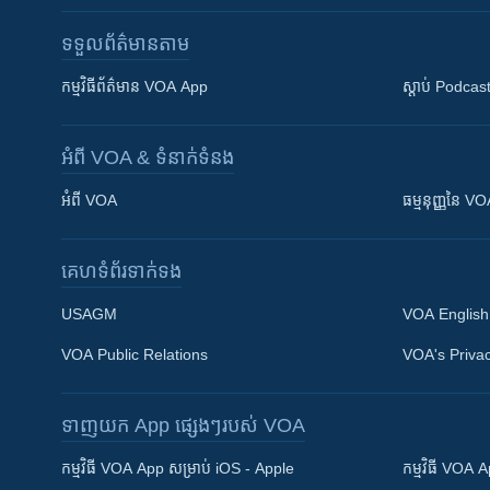
ទទួល​ព័ត៌មាន​តាម
កម្មវិធី​ព័ត៌មាន VOA App
ស្តាប់ Podcas
អំពី​ VOA & ទំនាក់ទំនង
អំពី​ VOA
ធម្មនុញ្ញ​នៃ V
គេហទំព័រ​​ទាក់ទង
USAGM
VOA English
VOA Public Relations
VOA's Privac
ទាញយក​ App ផ្សេងៗ​របស់​ VOA
Khmer English
កម្មវិធី​ VOA App សម្រាប់ iOS - Apple
កម្មវិធី​ VOA
បណ្តាញ​សង្គម