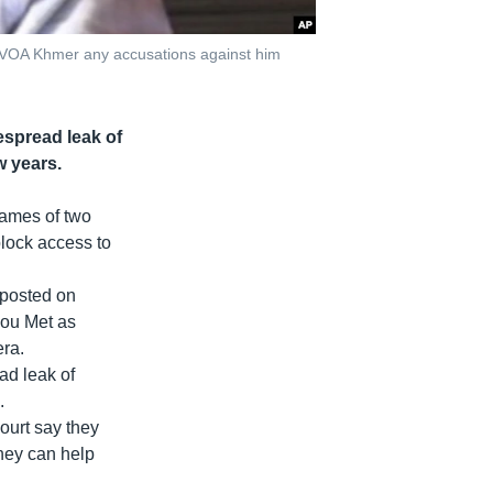
d VOA Khmer any accusations against him
espread leak of
w years.
names of two
block access to
 posted on
ou Met as
ra.
ad leak of
.
court say they
they can help