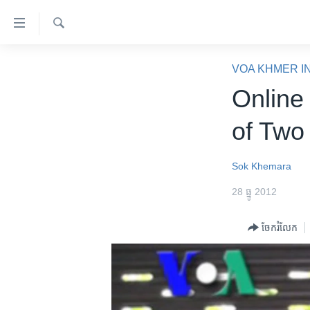
ភ្ជាប់​
ទៅ​
គេហទំព័រ​
ស្វែង​
កម្ពុជា
រក
VOA KHMER I
ទាក់ទង
អន្តរជាតិ
Online
រំលង​
និង​
អាមេរិក
of Two
ចូល​
ចិន
ទៅ​​
ទំព័រ​
ហេឡូវីអូអេ
Sok Khemara
ព័ត៌មាន​​
កម្ពុជាច្នៃប្រតិដ្ឋ
28 ធ្នូ 2012
តែ​
ម្តង
ព្រឹត្តិការណ៍ព័ត៌មាន
ចែករំលែក
រំលង​
ទូរទស្សន៍ / វីដេអូ​
និង​
ចូល​
វិទ្យុ / ផតខាសថ៍
ទៅ​
កម្មវិធីទាំងអស់
ទំព័រ​