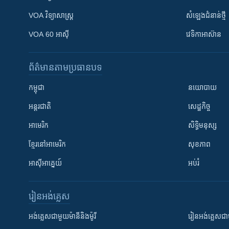
VOA ​វិទ្យាសាស្ត្រ
សំឡេង​ជំនាន់​ថ្មី
VOA 60 អាស៊ី
វេទិកា​អាស៊ាន
ព័ត៌មាន​តាមប្រធានបទ​
កម្ពុជា
នយោបាយ
អន្តរជាតិ
សេដ្ឋកិច្ច
អាមេរិក
សិទ្ធិមនុស្ស
ខ្មែរ​នៅអាមេរិក
សុខភាព
អាស៊ីអាគ្នេយ៍
អប់រំ
រៀន​​អង់គ្លេស
អង់គ្លេស​ជាមួយ​ម៉ានី​និង​ម៉ូរី
រៀន​​​​​​អង់គ្លេ