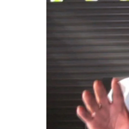
រចនា
សម្ព័ន្ធ​
រំលង​
និង​
ចូល​
ទៅ​
កាន់​
ទំព័រ​
ស្វែង​
រក