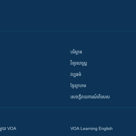
បរិស្ថាន
វិទ្យាសាស្រ្ត
វប្បធម៌
ខ្មែរក្រហម
សេចក្តីរាយការណ៍ពិសេស
ស​​ជាមួយ VOA
VOA Learning English