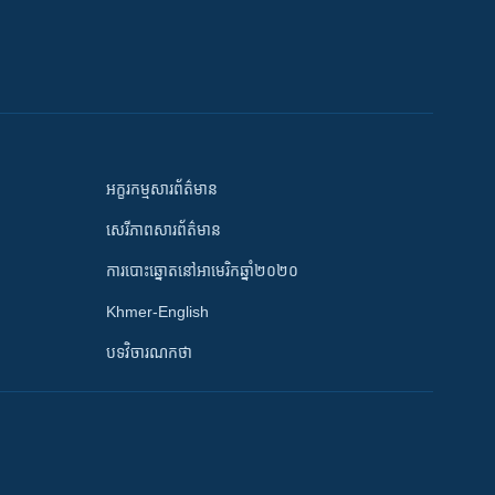
អក្ខរកម្មសារព័ត៌មាន
សេរីភាពសារព័ត៌មាន
ការបោះឆ្នោតនៅអាមេរិកឆ្នាំ២០២០
Khmer-English
បទវិចារណកថា