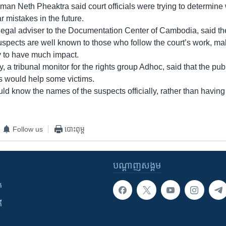
man Neth Pheaktra said court officials were trying to determin
ar mistakes in the future.
legal adviser to the Documentation Center of Cambodia, said t
spects are well known to those who follow the court’s work, ma
ly to have much impact.
, a tribunal monitor for the rights group Adhoc, said that the pu
s would help some victims.
uld know the names of the suspects officially, rather than havin
Follow us
បោះពុម្ព
បណ្តាញ​សង្គម
ក
ី