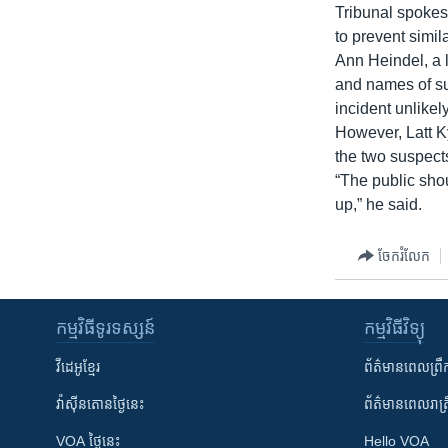
Tribunal spokes
to prevent simil
Ann Heindel, a 
and names of su
incident unlike
However, Latt Ky
the two suspect
“The public sho
up,” he said.
ចែករំលែក
កម្មវិធី​ទូរទស្សន៍
កម្មវិធី​វិទ្យុ
វីដេអូ​ខ្មែរ
ព័ត៌មាន​ពេល​ព្រឹ
វ៉ាស៊ីនតោន​ថ្ងៃ​នេះ
ព័ត៌មាន​​ពេល​រាត្រ
VOA ថ្ងៃនេះ
Hello VOA