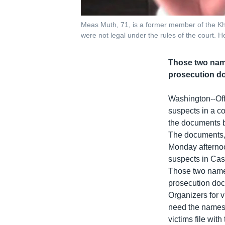
Meas Muth, 71, is a former member of the Kh
were not legal under the rules of the court. H
Those two name
prosecution do
Washington--Off
suspects in a co
the documents bu
The documents, 
Monday aftern
suspects in Ca
Those two names
prosecution doc
Organizers for v
need the names 
victims file with