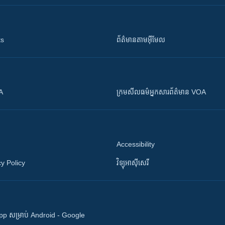
ts
ព័ត៌មាន​តាម​អ៊ីមែល
OA
ក្រម​​​សីលធម៌​​​អ្នក​​​សារព័ត៌មាន VOA
Accessibility
y Policy
វិទ្យុ​អាស៊ី​សេរី
 App សម្រាប់ Android - Google