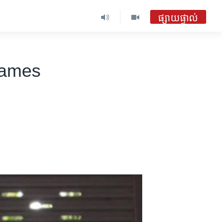
ផ្សាយផ្ទាល់
Names