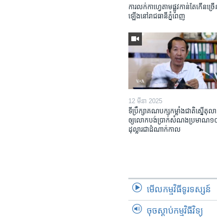
ការលក់​កាហ្វេ​តាម​ផ្លូវ​កាន់តែ​កើន​ច្រើ
ឡើង​នៅ​រាជធានី​ភ្នំពេញ
12 មីនា 2025
ទីប្រឹក្សា​គណបក្ស​កម្លាំង​ជាតិ​ស្នើ​តុលា
ឲ្យ​លោក​បង់ប្រាក់​សំណង​ប្រមាណ​១០​ម
ដុល្លារ​ជា​ដំណាក់កាល
មើល​កម្មវិធី​ទូរទស្សន៍
ចុចស្តាប់កម្មវិធីវិទ្យុ