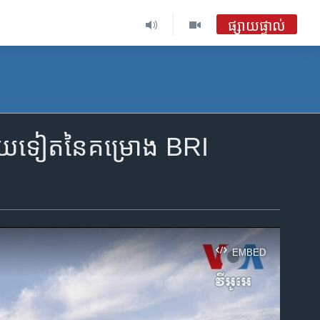
ផ្សាយផ្ទាល់
ូបមួយទៀតនៃគម្រោង BRI
EMBED