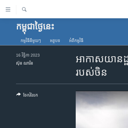
ភ្ជាប់​
ទៅ​
គេហទំព័រ​
ស្វែង​
កម្ពុជាថ្ងៃនេះ
កម្ពុជា
រក
ទាក់ទង
អន្តរជាតិ
រំលង​
កម្មវិធី​នីមួយៗ
អត្ថបទ​
អំពី​កម្មវិធី​
និង​
អាមេរិក
ចូល​
16 វិច្ឆិកា 2023
អាកាសយានដ្ឋ
ចិន
ទៅ​​
ស៊ុន ណារិន
ទំព័រ​
ហេឡូវីអូអេ
របស់ចិន
ព័ត៌មាន​​
កម្ពុជាច្នៃប្រតិដ្ឋ
តែ​
ម្តង
ព្រឹត្តិការណ៍ព័ត៌មាន
រំលង​
ចែករំលែក
ទូរទស្សន៍ / វីដេអូ​
និង​
ចូល​
វិទ្យុ / ផតខាសថ៍
ទៅ​
កម្មវិធីទាំងអស់
ទំព័រ​