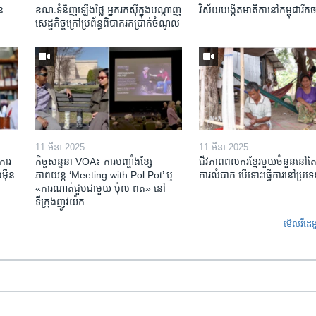
ន​
ខណៈទំនិញឡើងថ្លៃ អ្នករកស៊ីក្នុង​បណ្តាញ​
វិស័យ​បង្កើត​មាតិកា​នៅ​កម្ពុជា​រីក​
សេដ្ឋកិច្ចក្រៅ​ប្រព័ន្ធពិបាក​រក​ប្រាក់​ចំណូល
11 មីនា 2025
11 មីនា 2025
ការ​
កិច្ចសន្ទនា VOA៖ ការ​បញ្ចាំង​ខ្សែ
ជីវភាពពលករខ្មែរមួយចំនួននៅ
៉ឺន​
ភាពយន្ត ‘Meeting with Pol Pot’ ឬ
ការលំបាក បើទោះធ្វើការនៅប្រទ
«ការណាត់ជួប​ជាមួយ​ ប៉ុល ពត» នៅ
ទីក្រុងញូវយ៉ក​
មើល​វីដេអ