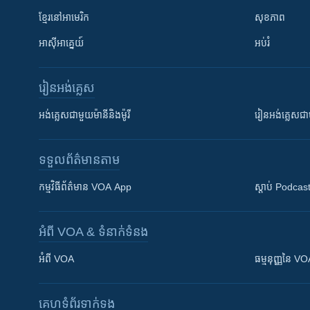
ខ្មែរ​នៅអាមេរិក
សុខភាព
អាស៊ីអាគ្នេយ៍
អប់រំ
រៀន​​អង់គ្លេស
អង់គ្លេស​ជាមួយ​ម៉ានី​និង​ម៉ូរី
រៀន​​​​​​អង់គ្លេ
ទទួល​ព័ត៌មាន​តាម
កម្មវិធី​ព័ត៌មាន VOA App
ស្តាប់ Podcas
អំពី​ VOA & ទំនាក់ទំនង
អំពី​ VOA
ធម្មនុញ្ញ​នៃ V
គេហទំព័រ​​ទាក់ទង