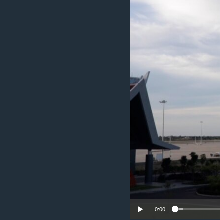
រចនា
សម្ព័ន្ធ​
រំលង​
និង​
ចូល​
ទៅ​
កាន់​
ទំព័រ​
ស្វែង​
រក
0:00