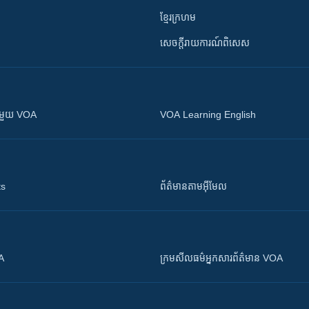
ខ្មែរក្រហម
សេចក្តីរាយការណ៍ពិសេស
ស​​ជាមួយ VOA
VOA Learning English
ts
ព័ត៌មាន​តាម​អ៊ីមែល
OA
ក្រម​​​សីលធម៌​​​អ្នក​​​សារព័ត៌មាន VOA