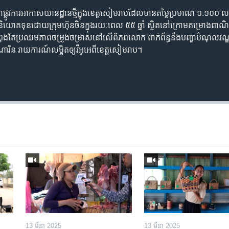
ស់ជាផ្លូវការអាកាសយានដ្ឋានថ្មីក្នុងខេត្តសៀមរាបដែលមានតម្លៃប្រមាណ ១.១០០ ល
យោគទុនដោយក្រុមហ៊ុនចិនក្នុងរយៈពេល ៥៥ ឆ្នាំ ស្ថិតនៅក្រោមគម្រោងពាណិជ្ជកម្ម
ងតែប្រឈមភាពចម្រូងចម្រាសនៅលើពិភពលោក ពាក់ព័ន្ធនឹងបញ្ហាបំណុលវណ្ឌ
ារិន រាយការណ៍លម្អិតឲ្យវីអូអេពីខេត្តសៀមរាប។
13 មីនា 2025
13 មីនា 2025