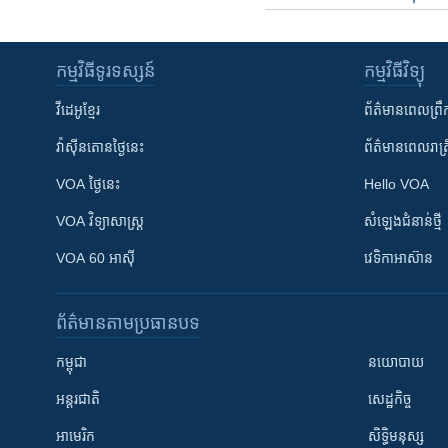
កម្មវិធី​ទូរទស្សន៍
កម្មវិធី​វិទ្យុ
វីដេអូ​ខ្មែរ
ព័ត៌មាន​ពេល​ព្រឹ
វ៉ាស៊ីនតោន​ថ្ងៃ​នេះ
ព័ត៌មាន​​ពេល​រាត្រ
VOA ថ្ងៃនេះ
Hello VOA
VOA ​វិទ្យាសាស្ត្រ
សំឡេង​ជំនាន់​ថ្មី
VOA 60 អាស៊ី
វេទិកា​អាស៊ាន
ព័ត៌មាន​តាមប្រធានបទ​
កម្ពុជា
នយោបាយ
អន្តរជាតិ
សេដ្ឋកិច្ច
អាមេរិក
សិទ្ធិមនុស្ស