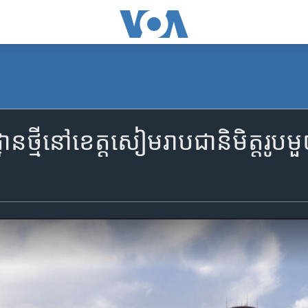
ានថ្មីនៅខេត្តសៀមរាបជានិមិត្តរ