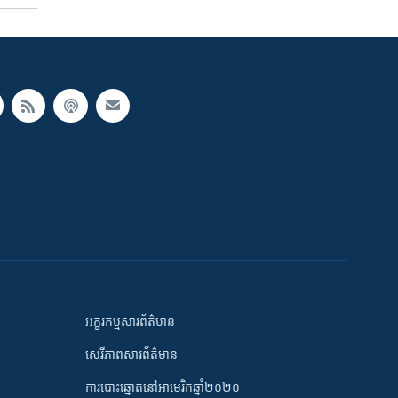
អក្ខរកម្មសារព័ត៌មាន
សេរីភាពសារព័ត៌មាន
ការបោះឆ្នោតនៅអាមេរិកឆ្នាំ២០២០