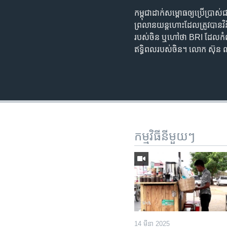
កម្ពុជាដាក់សម្ពោធឲ្យប្រើប្រា
ព្រលានយន្តហោះដែលត្រូវបានវិនិ
របស់ចិន ឬហៅថា BRI ដែលកំពុ
ឥទ្ធិពលរបស់ចិន។ លោក ស៊ុន ណ
កម្មវិធី​នីមួយៗ
14 មីនា 2025