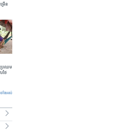
ចម្រើន
តែប្រឈម
េសថៃ
ូ​ទាំង​អស់