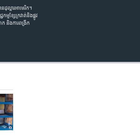
ានដុល្លារអាមេរិក។
EMBED
ខ្សែក្រវាត់និងផ្លូវ
ក និងការពង្រីក