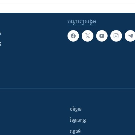
បណ្តាញ​សង្គម
ក
ី
បរិស្ថាន
វិទ្យាសាស្រ្ត
វប្បធម៌