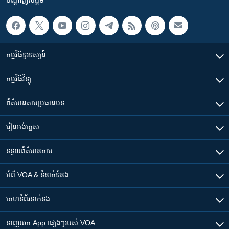
កម្មវិធី​ទូរទស្សន៍
កម្មវិធី​វិទ្យុ
ព័ត៌មាន​តាមប្រធានបទ​
រៀន​​អង់គ្លេស
ទទួល​ព័ត៌មាន​តាម
អំពី​ VOA & ទំនាក់ទំនង
គេហទំព័រ​​ទាក់ទង
ទាញយក​ App ផ្សេងៗ​របស់​ VOA