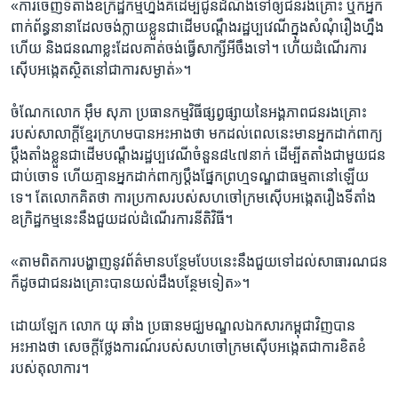
«ការ​ចេញ​ទីតាំង​ឧក្រិដ្ឋកម្ម​ហ្នឹង​គឺ​ដើម្បី​ជូនដំណឹង​ទៅ​ឲ្យ​ជនរងគ្រោះ​ ឬ​ក៏​អ្នក
ពាក់ព័ន្ធ​នានា​ដែល​ចង់​ក្លាយ​ខ្លួន​ជា​ដើមបណ្តឹង​រដ្ឋប្បវេណី​ក្នុង​សំណុំរឿង​ហ្នឹង​
ហើយ​ និង​ជន​ណា​ខ្លះ​ដែល​គាត់​ចង់​ធ្វើ​សាក្សី​អីចឹង​ទៅ។​ ហើយ​ដំណើរការ​
ស៊ើប​អង្កេត​ស្ថិត​នៅ​ជា​ការ​សម្ងាត់»។
ចំណែក​លោក ​អ៊ឹម សុភា ​ប្រធាន​កម្មវិធី​ផ្សព្វផ្សាយ​នៃ​អង្គភាព​ជនរងគ្រោះ​
របស់​សាលាក្តី​ខ្មែរក្រហម​បាន​អះអាង​ថា​ មក​ដល់​ពេល​នេះ​មាន​អ្នកដាក់​ពាក្យ​
ប្តឹង​តាំង​ខ្លួន​ជា​ដើម​បណ្តឹង​រដ្ឋប្បវេណី​ចំនួន​៨៤៧​នាក់​ ដើម្បី​តតាំង​ជាមួយ​ជន​
ជាប់ចោទ​ ហើយ​គ្មាន​អ្នកដាក់​ពាក្យប្តឹង​ផ្នែក​ព្រហ្មទណ្ឌ​ជា​ធម្មតា​នៅ​ឡើយ​
ទេ។ តែ​លោក​គិត​ថា​ ការ​ប្រកាស​របស់​សហចៅក្រម​ស៊ើបអង្កេត​រឿង​ទី​តាំង​
ឧក្រិដ្ឋកម្ម​នេះ​នឹង​ជួយ​ដល់​ដំណើរការ​នីតិវិធី។
«តាម​ពិត​ការ​បង្ហាញ​នូវ​ព័ត៌មាន​បន្ថែម​បែប​នេះ​នឹង​ជួយ​ទៅ​ដល់​សាធារណជន​
ក៏​ដូច​ជា​ជន​រងគ្រោះ​បាន​យល់​ដឹង​បន្ថែម​ទៀត»។
ដោយឡែក​ លោក ​យុ ឆាំង ​ប្រធាន​មជ្ឃមណ្ឌល​ឯកសារ​កម្ពុជា​វិញ​បាន​
អះអាង​ថា​ សេចក្តី​ថ្លែងការណ៍​របស់​សហចៅក្រម​ស៊ើបអង្កេត​ជា​ការ​ខិតខំ​
របស់​តុលាការ។