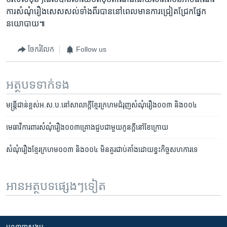
ការ​សំណុំរឿង​សេសសល់​ទាំង​ពីរ​បាន​នៅ​ពេល​មាន​ការ​ជ្រៀតជ្រែក​ផ្នែក​
នយោបាយ៕
ចែករំលែក
Follow us
អត្ថបទ​ទាក់ទង
មន្ត្រី​ជាន់ខ្ពស់​អ.ស.ប.​នៅ​សាលាក្តី​ខ្មែរក្រហម​ជំរុញ​សំណុំ​រឿង​០០៣ ​និង​០០៤​
មេធាវី​ការពារ​សំណុំរឿង​០០៣​គ្រោង​ជួប​ជាមួយ​កូនក្តី​នៅ​ខែ​ក្រោយ
សំណុំរឿង​ខ្មែរក្រហម​០០៣ និង​០០៤ ​មិនគួរជាប់គាំងដោយខ្វះ​កិច្ចសហការទេ​
អានអត្ថបទផ្សេងៗទៀត
បណ្តាញ​សង្គម