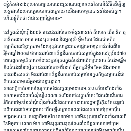
«ខ្ញុំ​គិត​ថា​ខាង​តុលាការ​ព្យាយាម​ដោះស្រាយ​បញ្ហា​នេះ​ទៅ​តាម​នីតិវិធី​ដើម្បី​ឲ្យ​
លទ្ធផល​ដែល​សម្រេច​បាន​ចុងក្រោយ ​យើងអាច​ទទួលបាន​ទាំង​អស់គ្នា។
ហើយ​ខ្ញុំ​គិត​ថា​ វា​ជា​សញ្ញា​វិជ្ជមាន»។
នៅ​ក្នុង​សំណុំរឿង​០០៤ ​មាន​ជនជាប់ចោទ​ចំនួន​៣​នាក់​ គឺ​លោក ​យឹម ទិត ឬ​
តាទិត​លោក អោម អាន ឬ​តាអាន ​និង​អ្នកស្រី ​អ៊ឹម ចែម ​ដែល​ជា​អតីត​
កម្មាភិបាល​ខ្មែរក្រហម​ ដែល​ត្រូវ​សហព្រះរាជអាជ្ញា​ចោទ​ប្រកាន់​តាំង​ពី​ខែ​
វិច្ឆិកា​ឆ្នាំ​២០០៨​ ថា​មាន​ជាប់​ពាក់ព័ន្ធ​នឹង​ការ​កាប់​សម្លាប់​ក្នុង​ទសវត្សរ៍​១៩៧០ ​
ពេល​ពួក​កម្មាភិបាល​ទាំងនេះ​គ្រប់គ្រង​ក្នុង​តំបន់​ពាយ័ព្យ​ប្រទេស​ តំបន់​មជ្ឈឹម ​
និង​តំបន់​ដទៃ​ទៀត។ ជនជាប់ចោទ​ពីរ​នាក់​ គឺ​អ្នកស្រី​អ៊ឹម ចែម​ និង​តាអាន​
បាន​បដិសេធ​ថា ​មិន​ជាប់ពាក់ព័ន្ធ​នឹង​ការ​កាប់សម្លាប់​ទេ​ក្នុង​កិច្ច​សម្ភាសន៍​ជា
ពិសេស​ជាមួយ​វីអូអេ​ជា​បន្តបន្ទាប់។
សាលាក្តី​កាត់ទោស​ខ្មែរក្រហម​ដែល​ចូលរួម​ដោយ​អ.ស.ប.​ក៏​បាន​តែងតាំង​
សហមេធាវី​ដល់​សំណុំរឿង​០០៣​ ផងដែរ​នៅ​សប្តាហ៍​នេះ​ ដែល​ដំណើរការ​
រំកិល​ទៅ​មុខ​នៃ​សំណុំរឿង​ទាំង​ពីរ​ដែល​លោក​នាយករដ្ឋមន្ត្រី​ហ៊ុន សែន​ធ្លាប់​
បដិសេធ​ដាច់​អហង្កា​នេះ​ កើត​ឡើង​ក្រោយ​ពេល​ដែល​សហចៅក្រម​ស៊ើប
អង្កេត​អ.ស.ប. សញ្ជាតិ​អាមេរិក​ លោក​ម៉ាក ហាមិន​ ត្រូវ​បាន​តែងតាំង​កាល​ពី​
ខែ​មិថុនា។​ លោក ម៉ាក ហាមិន​ត្រូវ​បាន​ត្រូវ​តែងតាំង​ជំនួស​សហចៅក្រម​
បរទេស​មុនៗ​ដែល​បាន​លាឈប់​ពី​មុខ​តំណែង​ដោយសារ​តែ​មិន​អាច​ដំណើរ