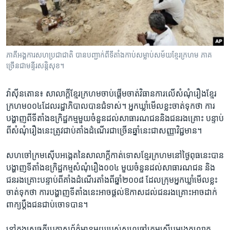
រចនា
សម្ព័ន្ធ​
Khmer English
រំលង​
និង​
បណ្តាញ​សង្គម
ចូល​
ភាគី​​​អង្គការ​​​សហប្រជាជាតិ ​បាន​​​បញ្ជាក់​ពី​​​ទីតាំង​កាប់​​​សម្លាប់​សម័យ​ខ្មែរក្រហម​ ភាគ​​​
ទៅ​
ច្រើន​ជា​​​មន្ទីរ​សន្តិសុខ។
កាន់​
ទំព័រ​
ភាសា
វ៉ាស៊ីនតោន៖ សាលាក្តី​ខ្មែរ​ក្រហម​ចាប់ផ្តើម​ចាត់​វិធានការ​លើ​សំណុំ​រឿង​ខ្មែរ
ស្វែង​
ក្រហម​០០៤​ដែល​រដ្ឋាភិបាល​បាន​ជំទាស់។​ អ្នក​ឃ្លាំ​មើល​ខ្លះ​ចាត់​ទុក​ថា​ ការ​
រក
បង្ហាញ​ពី​ទី​តាំង​ឧក្រិដ្ឋកម្ម​មួយ​ចំនួន​ដល់​សាធារណជន​និង​ជន​រងគ្រោះ​ បន្ទាប់​
ពី​សំណុំរឿង​នេះ​ត្រូវ​ជាប់គាំង​ដំណើរ​ជា​ច្រើន​ឆ្នាំ​នេះ​ជា​សញ្ញា​វិជ្ជមាន។
សហចៅក្រម​ស៊ើបអង្កេត​នៃ​សាលាក្តី​កាត់ទោស​ខ្មែរក្រហម​នៅ​ថ្ងៃ​ពុធ​នេះ​បាន​
បង្ហាញ​ទីតាំង​ឧក្រិដ្ឋកម្ម​សំណុំរឿង​០០៤ ​មួយ​ចំនួន​ដល់​សាធារណជន​ និង​
ជនរងគ្រោះ​បន្ទាប់​ពី​គាំងដំណើរ​តាំង​ពី​ឆ្នាំ​២០០៨ ​ដែល​ក្រុម​អ្នក​ឃ្លាំ​មើល​ខ្លះ​
ចាត់​ទុក​ថា​ ការ​បង្ហាញ​ទីតាំង​នេះ​អាច​ផ្តល់​ឱកាស​ដល់​ជន​រងគ្រោះ​អាច​ដាក់​
ពាក្យ​ប្តឹង​ជនជាប់​ចោទ​បាន។
នៅ​ក្នុង​សេចក្តី​ប្រកាស​ព័ត៌មាន​មួយ​របស់​សហចៅក្រម​ស៊ើបអង្កេត​លោក ​