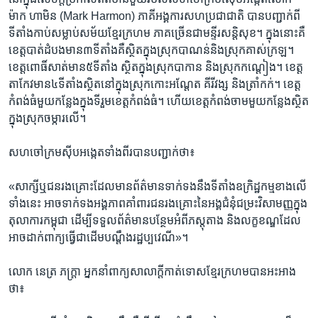
ម៉ាក ហាមិន​ (Mark Harmon) ភាគី​អង្គការ​សហប្រជាជាតិ ​បាន​បញ្ជាក់​ពី​
ទីតាំង​កាប់​សម្លាប់​សម័យ​ខ្មែរក្រហម​ ភាគ​ច្រើន​ជា​មន្ទីរ​សន្តិសុខ។​ ក្នុង​នោះ​គឺ​
ខេត្ត​បាត់ដំបង​មាន​៣​ទី​តាំង​គឺ​ស្ថិត​ក្នុង​ស្រុក​បាណន់​និង​ស្រុក​គាស់ក្រឡ។ ​
ខេត្ត​ពោធិ៍សាត់​មាន​៥​ទី​តាំង​ ស្ថិត​ក្នុង​ស្រុក​បាកាន​ និង​ស្រុក​កណ្តៀង។​ ខេត្ត​
តាកែវ​មាន​៤​ទីតាំង​ស្ថិត​នៅ​ក្នុង​ស្រុក​កោះអណ្តែត​ គីរីវង្ស ​និង​ត្រាំកក់។​ ខេត្ត​
កំពង់ធំ​មួយ​កន្លែង​ក្នុង​ទី​រួម​ខេត្ត​កំពង់ធំ។​ ហើយ​ខេត្ត​កំពង់ចាម​មួយ​កន្លែង​ស្ថិត​
ក្នុង​ស្រុក​ចម្ការលើ។
សហចៅក្រម​ស៊ីបអង្កេត​ទាំង​ពីរ​បាន​បញ្ជាក់​ថា៖
«សាក្សី​ឬ​ជនរងគ្រោះ​ដែល​មាន​ព័ត៌មាន​ទាក់ទង​នឹង​ទី​តាំង​ឧក្រិដ្ឋកម្ម​ខាង​លើ​
ទាំង​នេះ​ អាច​ទាក់ទង​អង្គភាព​គាំពារ​ជនរងគ្រោះ​នៃ​អង្គ​ជំនុំជម្រះ​វិសាមញ្ញ​ក្នុង​
តុលាការ​កម្ពុជា​ ដើម្បី​ទទួល​ព័ត៌មាន​បន្ថែម​អំពី​ភស្តុតាង​ និង​លក្ខខណ្ឌ​ដែល​
អាច​ដាក់​ពាក្យ​ធ្វើ​ជា​ដើម​បណ្តឹង​រដ្ឋប្បវេណី»។
លោក ​នេត្រ ភក្ត្រា ​អ្នកនាំពាក្យ​សាលាក្តី​កាត់​ទោស​ខ្មែរក្រហម​បាន​អះអាង​
ថា៖