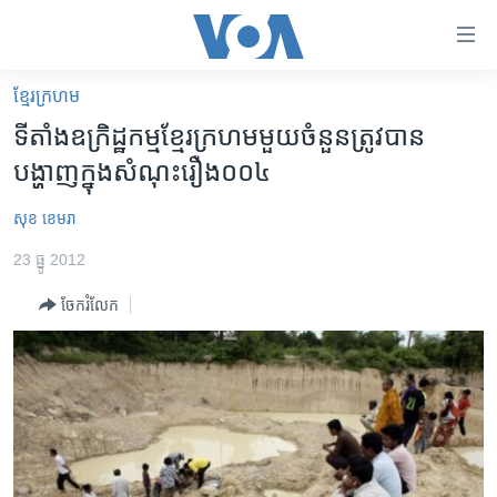
ភ្ជាប់​
ទៅ​
គេហទំព័រ​
ខ្មែរ​ក្រហម
កម្ពុជា
ទាក់ទង
ទី​​​តាំង​​​ឧក្រិដ្ឋកម្ម​​​ខ្មែរ​​​ក្រហម​​​មួយ​​​ចំនួន​​​ត្រូវ​​​បាន​​​
រំលង​
អន្តរជាតិ
បង្ហាញ​​​ក្នុង​​​សំណុះរឿង​​​០០៤
និង​
អាមេរិក
ចូល​
សុខ ខេមរា
ទៅ​​
ចិន
ទំព័រ​
23 ធ្នូ 2012
ហេឡូវីអូអេ
ព័ត៌មាន​​
ចែករំលែក
តែ​
កម្ពុជាច្នៃប្រតិដ្ឋ
ម្តង
ព្រឹត្តិការណ៍ព័ត៌មាន
រំលង​
និង​
ទូរទស្សន៍ / វីដេអូ​
ចូល​
វិទ្យុ / ផតខាសថ៍
ទៅ​
ទំព័រ​
កម្មវិធីទាំងអស់