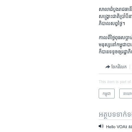
សាលា​ដំបូង​រាជ​ធាន
សង្គ្រោះជាតិ​ប្រាំបីនា
ភិបាល​សព្វថ្ងៃ។
កាល​ពី​ថ្ងៃ​ពុធ​សប្ត
មនុស្ស​នៅ​កម្ពុជា​បាន
ក៏បាន​ទទូច​ឲ្យ​រដ្ឋា
ចែករំលែក
This item is part of
កម្ពុជា
នយោ
អត្ថបទ​ទាក់
Hello VOA៖ សកម្មជន