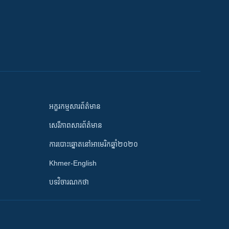
អក្ខរកម្មសារព័ត៌មាន
សេរីភាពសារព័ត៌មាន
ការបោះឆ្នោតនៅអាមេរិកឆ្នាំ២០២០
Khmer-English
បទវិចារណកថា