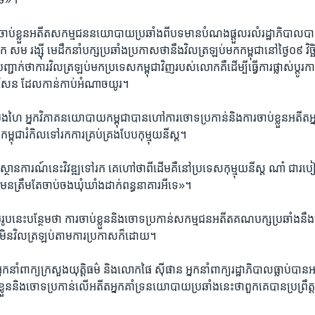
​ចាប់​ខ្លួន​អតីត​សកម្មជននយោ​បាយ​ប្រឆាំង​ពី​បទមាន​បំណង​ផ្តួល​រលំ​រដ្ឋា​ភិបាលប
ក សម រង្ស៊ី មេដឹក​នាំ​បក្ស​ប្រឆាំង​ប្រកាស​ថា​នឹង​វិល​ត្រឡប់​មក​កម្ពុជា​នៅ​ថ្ងៃ​០៩ វិ
ជាក់​ថា​ការ​វិល​ត្រឡប់​មក​ប្រទេស​កម្ពុជា​វិញ​របស់​លោក​គឺ​ដើម្បី​ធ្វើ​ការ​ផ្លាស់​ប្តូរក
៊ុន សែន​ ដែល​កាន់​កាប់​អំណាច​យូរ។
ៃ អ្នក​វិភាគ​នយោបាយ​កម្ពុជា​បាន​ហៅ​ការ​ចោទ​ប្រកាន់​និង​ការ​ចាប់​ខ្លួន​អតីតអ្នក​
​កម្ពុជា​រំកិល​ទៅ​រក​ការ​គ្រប់​គ្រង​បែប​កុម្មុយនីស្ត។​
ា ស្ថានការ​ណ៍​នេះ​វិវឌ្ឍ​ទៅរក​ គេហៅ​ថាពី​ដើម​គឺ​នៅ​ប្រទេស​កុម្មុយនីស្ត​ ណា៎ ជា​របៀ
​ត្រឹម​តែ​ចាប់ចង​ឃុំ​ឃាំង​ដាក់​ពន្ធនាគារ​អីទេ»។
ប​នេះ​បន្ថែម​ថា​ ការ​ចាប់​ខ្លួន​និង​ចោទ​ប្រកាន់​សកម្មជនអតីត​គណបក្ស​ប្រឆាំង​នឹង​
ី​មិន​វិល​ត្រឡប់​តាម​ការ​ប្រកាស​ក៏​ដោយ។
​នាំពាក្យ​ក្រសួង​យុត្តិធម៌ និង​លោកផៃ ស៊ីផាន​ អ្នក​នាំពាក្យ​រដ្ឋា​ភិបាលធ្លាប់​បាន​អធ
់​ខ្លួន​និង​ចោទ​ប្រកាន់​លើ​អតីត​អ្នកគាំទ្រ​នយោបាយ​ប្រឆាំង​នេះ​ថាពួក​គេ​បាន​ប្រព្រឹត្ត​ល្