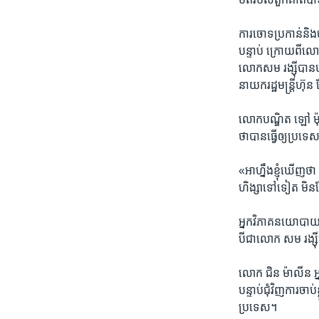
ការ​ចោទ​ប្រកាន់​និង
បន្ទាប់​ ក្រោយ​ពី​លោ
លោក​សម រង្ស៊ី​បាន​បញ្
នាយក​រដ្ឋ​មន្ត្រី​ហ
លោកបណ្ឌិត​ ឡៅ ម៉ុង​ហ
ថា​បាន​ធ្វើ​ឲ្យ​ប្រទេស
«អាហ្នឹង​ខ្ញុំ​ឃើញ​ថ
ហិង្សា​ទៅទៀត មិនមែន
អ្នក​វិភាគ​នយោបាយ​រូ
បី​ជា​លោក​ សម រង្ស៊
លោក ជិន ម៉ាលីន ​អ្នក
បន្ទាប់​ជុំវិញ​ការ​ចាប
ប្រទេស។