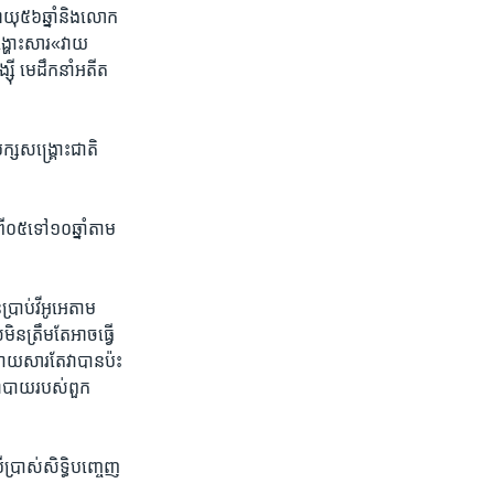
ុ​៥៦​ឆ្នាំ​និង​លោក​
​បង្ហោះ​សារ​«វាយ
ី ​មេដឹក​នាំ​អតីត
្ស​សង្គ្រោះ​ជាតិ​
០៥​ទៅ​១០​ឆ្នាំ​តាម​
ាប់​វីអូអេ​តាម​
នត្រឹម​តែ​អាច​ធ្វើ​
ដោយសារ​តែ​វា​បាន​ប៉ះ
​នយោបាយ​របស់​ពួក
ប្រាស់​សិទ្ធិ​បញ្ចេញ​