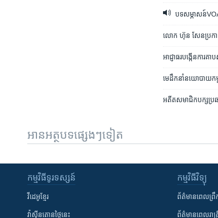
បទសម្ភាសន៍VOA៖ លោ
លោក ហ៊ុន សែន​ប្រកាស​
អាជ្ញាធរ​បង្កើន​ការ​គា
មេដឹកនាំ​នយោបាយ​កម្ពុជា
អតីត​សមាជិក​បក្សប្រឆ
អានអត្ថបទផ្សេងៗទៀត
កម្មវិធី​ទូរទស្សន៍
កម្មវិធី​វិទ្យុ
វីដេអូ​ខ្មែរ
ព័ត៌មាន​ពេល​ព្រឹ
វ៉ាស៊ីនតោន​ថ្ងៃ​នេះ
ព័ត៌មាន​​ពេល​រាត្រ