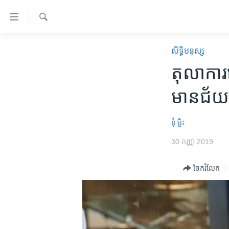
ភ្ជាប់​
ទៅ​
គេហទំព័រ​
ស្វែង​
កម្ពុជា
រក
សិទ្ធិ​មនុស្ស
ទាក់ទង
អន្តរជាតិ
តុលាការ​ច
រំលង​
និង​
អាមេរិក
មានជ័យ​ពី
ចូល​
ចិន
ទៅ​​
ទំព័រ​
ហេឡូវីអូអេ
ទុំ ម្លិះ
ព័ត៌មាន​​
កម្ពុជាច្នៃប្រតិដ្ឋ
30 កញ្ញា 2019
តែ​
ម្តង
ព្រឹត្តិការណ៍ព័ត៌មាន
ចែករំលែក
រំលង​
ទូរទស្សន៍ / វីដេអូ​
និង​
ចូល​
វិទ្យុ / ផតខាសថ៍
ទៅ​
កម្មវិធីទាំងអស់
ទំព័រ​