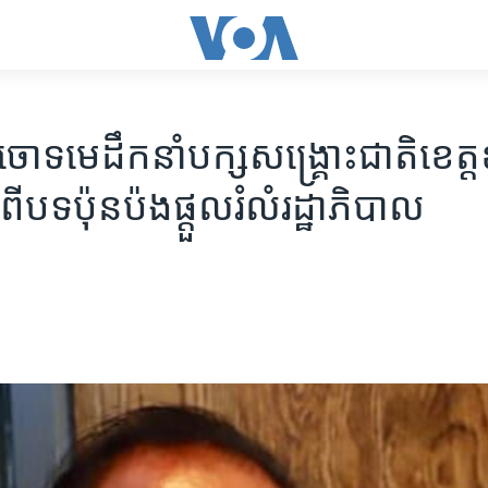
ោទ​មេដឹកនាំ​បក្ស​សង្គ្រោះ​ជាតិ​​ខេត្ត​ឧ
​បទ​ប៉ុនប៉ង​ផ្តួល​រំលំ​រដ្ឋាភិបាល