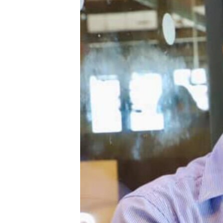
រចនា
សម្ព័ន្ធ​
រំលង​
និង​
ចូល​
ទៅ​
កាន់​
ទំព័រ​
ស្វែង​
រក