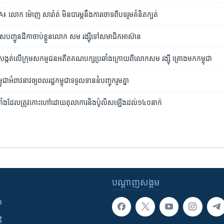
ក ម៉ោញ សារ៉ាត់ មិន​បារម្ភ​​នឹង​ការចោទ​ពី​បទ​រួម​គំនិត​ក្បត់
បញ្ជូន​ដីកា​ចាប់​ខ្លួន​លោក សម រង្ស៊ី​ទៅ​សមាជិក​អាស៊ាន
ប​សង្កត់​លើ​ក្រុម​សកម្មជន​អតីត​គណបក្ស​ប្រឆាំង​ក្រោយពី​លោក​សម រង្ស៊ី គ្រោង​មក​កម្ពុជា
​អំពាវនាវ​ឲ្យ​ពលរដ្ឋកម្ពុជា​ទទួល​ទាន​នំ​បញ្ចុក​រួមគ្នា​
ាំង​ដែល​ត្រូវកោះហៅ​ដោយ​តុលាការ​និង​ប៉ូលិស​ឡើង​ដល់​១៤០​នាក់
បណ្តាញ​សង្គម
ក
ី