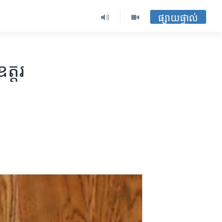
ផ្សាយផ្ទាល់
ត្តរ​