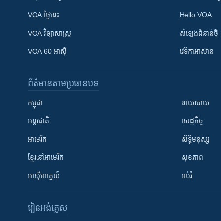
VOA ថ្ងៃនេះ
Hello VOA
VOA ​វិទ្យាសាស្ត្រ
សំឡេង​ជំនាន់​ថ្មី
VOA 60 អាស៊ី
វេទិកា​អាស៊ាន
ព័ត៌មាន​តាមប្រធានបទ​
កម្ពុជា
នយោបាយ
អន្តរជាតិ
សេដ្ឋកិច្ច
អាមេរិក
សិទ្ធិមនុស្ស
ខ្មែរ​នៅអាមេរិក
សុខភាព
អាស៊ីអាគ្នេយ៍
អប់រំ
រៀន​​អង់គ្លេស