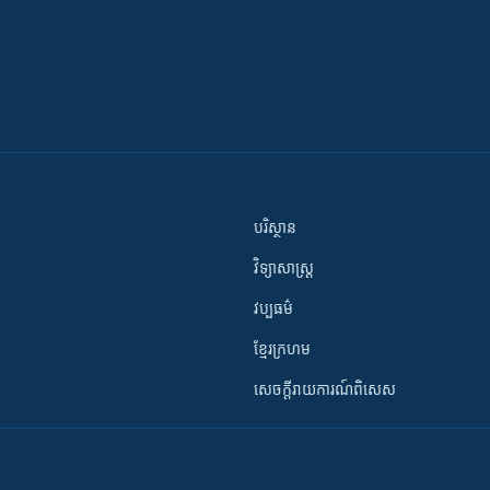
បរិស្ថាន
វិទ្យាសាស្រ្ត
វប្បធម៌
ខ្មែរក្រហម
សេចក្តីរាយការណ៍ពិសេស