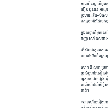
កាល​ពី​សប្តាហ៍​មុនស
ធឿន​ ប៊ុនធន ​អាយុ​៥០​ឆ
ប្រហារ»​និង«បំផុសបំ
បក្ស​ប្រឆាំង​ដែល​កំព
ក្នុង​សប្តាហ៍​មុន​នេ
កញ្ញា សៅ ឧសភា អាយុ​
បើសិន​ជា​តុលាការ​រក​
មាត្រា​៤៥៣​នៃ​ក្រម​
លោក នី សុខា ​ប្រធា
ទូរស័ព្ទ​នៅ​រសៀល​ថ្ង
ឲ្យ​សកម្មជន​ផ្សេងទៀ
ពាល់​ទៅដល់​សិទ្ធិ​សេរ
គាត់។
«បាទ​ហើយ​រឿង​នេះ​វា​ធ
មតិ​របស់​ពួកគាត់​