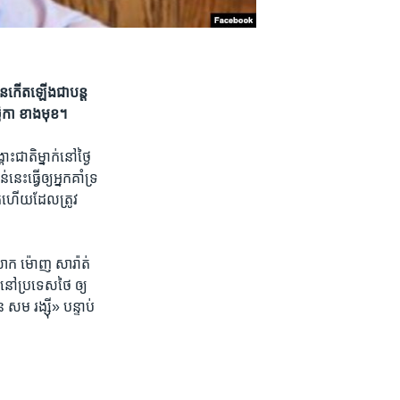
បាន​កើតឡើង​ជាបន្ត​
ច្ឆិកា ខាងមុខ។
ាតិ​ម្នាក់​នៅថ្ងៃ​
ះធ្វើ​ឲ្យ​អ្នក​គាំទ្រ​
ហើយ​ដែល​ត្រូវ​
 លោក ម៉ោញ សារ៉ាត់
ៅ​ប្រទេស​ថៃ​ ឲ្យ​
​ សម រង្ស៊ី» បន្ទាប់​