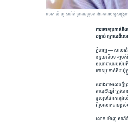
លោក ម៉ោញ សារ៉ាត់ ប្រធាន​ក្រុមការងារ​គណបក្ស​សង្គ្រោ
ការ​ចោទ​ប្រកាន់​និង​
បន្ទាប់​ ក្រោយ​ពី​លោ
ភ្នំពេញ —
សាលា​ដំប
ចន្ទ​នេះ​ពីបទ «រួម​គំន
នយោបាយ​របស់​អតីត​
ចោទ​ប្រកាន់​និង​ឃុំ​ខ
យោង​តាម​សេចក្តី​ប្
អាយុ​៥៤​ឆ្នាំ ​ត្រូ
ចូល​រួម​ផែន​ការ​ផ្តួល
ពី​រូប​លោកបាន​ផ្តល
លោក ម៉ោញ សារ៉ាត់ ​ប