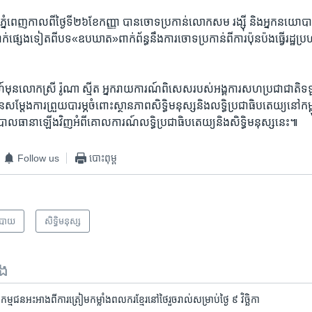
ីភ្នំពេញកាល​ពី​ថ្ងៃទី​២៦​ខែកញ្ញា បាន​ចោទ​ប្រកាន់​លោក​សម រង្ស៊ី និង​អ្ន​ក​នយ
ក់​ផ្សេង​ទៀត​ពី​បទ​«ឧបឃាត»​ពាក់​ព័ន្ធ​នឹង​ការ​ចោទ​ប្រកាន់​ពី​ការ​ប៉ុនប៉ង​ធ្វើ​រដ្ឋ​ប្រហារ​
ាហ៍​មុន​លោក​ស្រី រ៉ូណា ស្មីត អ្នក​រាយការណ៍​ពិសេស​របស់អង្គការ​សហ​ប្រជា​ជាតិ​ទទួល​
​សម្តែង​ការ​ព្រួយ​បារម្ភ​ចំពោះ​ស្ថាន​ភាព​សិទ្ធិ​មនុស្ស​និង​លទ្ធិ​ប្រជាធិបតេយ្យនៅ​កម
​ភិបាល​ធានា​ឡើង​វិញ​អំពី​គោលការណ៍​លទ្ធិ​ប្រជាធិបតេយ្យ​និង​សិទ្ធិ​មនុស្ស​នេះ៕
Follow us
បោះពុម្ព
បាយ
សិទ្ធិ​មនុស្ស
ទង
​អះអាង​ពី​ការ​ត្រៀម​កម្លាំង​ពលករ​ខ្មែរ​នៅ​ថៃ​រួចរាល់​សម្រាប់​ថ្ងៃ ​៩ វិច្ឆិកា