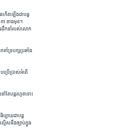
ាន​កើតឡើង​ជាបន្ត​
ច្ឆិកា ខាងមុខ។
ារ​ដឹក​នាំ​របស់​លោក​
គាំទ្រ​បក្ស​ប្រឆាំង​
បប្រើប្រាស់​អំពើ​
នៅ​តែ​បន្ត​រហូត​ទោះ​
ិប្បាយ​ជា​បន្ត​
មើស​នឹង​ច្បាប់​ក្នុង​