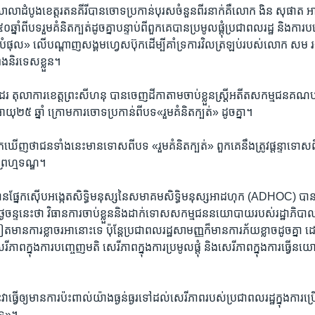
ាលា​ដំបូង​ខេត្ត​រតនគីរី​បាន​ចោទ​ប្រកាន់​បុរស​ចំនួន​ពីរនាក់​គឺលោក ងិន សុផាត អាយ
្នាំ​ពី​បទ​រួម​គំនិត​ក្បត់​ដូចគ្នា​បន្ទាប់​ពី​ពួកគេ​បាន​ប្រមូល​ផ្តុំ​ប្រជាពលរដ្ឋ​ និង​ការ
ផុល» លើ​បណ្តាញ​សង្គម​ហ្វេសប៊ុក​ដើម្បីគាំទ្រ​ការ​វិល​ត្រឡប់​របស់​លោក សម រង្ស៊
ុង​និរទេស​ខ្លួន។
ះ​ដែរ តុលាការ​ខេត្ត​ព្រះ​សីហនុ បាន​ចេញ​ដីកា​តាម​ចាប់​ខ្លួនស្ត្រី​អតីត​សកម្មជន​គណបក
២៥ ឆ្នាំ ក្រោម​ការ​ចោទ​ប្រកាន់​ពីបទ«រួម​គំនិត​ក្បត់» ដូច​គ្នា។
ឃើញ​ថា​ជន​ទាំង​នេះ​មាន​ទោស​ពី​បទ «រួម​គំនិត​ក្បត់» ពួកគេ​នឹង​ត្រូវ​ផ្តន្ទាទោស​ពី​
ព្រហ្មទណ្ឌ​។
ន​ផ្នែកស៊ើបអង្កេតសិទ្ធិ​មនុស្ស​នៃសមាគម​សិទ្ធិ​មនុស្ស​អាដហុក (ADHOC) បាន​ប្រ
ៃ​ចន្ទ​នេះថា​ វិធានការ​ចាប់​ខ្លួន​និង​ដាក់ទោស​សកម្ម​ជន​នយោបាយ​របស់​រដ្ឋាភិបាល​មិ
ត​មាន​ការ​ខ្លាចរអា​នោះទេ​ ប៉ុន្តែប្រជាពលរដ្ឋ​សាមញ្ញ​ក៏​មានការ​ភ័យ​ខ្លាច​ដូចគ្នា 
ីភាព​ក្នុង​ការ​បញ្ចេញ​មតិ សេរីភាព​ក្នុង​ការ​ប្រមូល​ផ្តុំ​ និង​សេរី​ភាព​ក្នុង​ការ​ធ្វើ
្វើ​ឲ្យ​មាន​ការ​ប៉ះពាល់​យ៉ាង​ធ្ងន់ធ្ងរ​ទៅដល់សេរីភាព​របស់​ប្រជាពលរដ្ឋ​ក្នុង​ការ​ប្រើ
បាទ»។