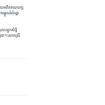
ោបាយ​អតីត​គណបក្ស​
ផ្តួល​រំលំ​រដ្ឋា​
បន្ទុក​សិទ្ធិ​
្ពុជា​។ ​លោកស្រី​