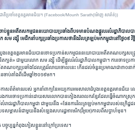
ះ​ជាតិ​ប្រចាំខេត្ត​ឧត្តរមានជ័យ។ (Facebook/Mounh Sarath(ម៉ោញ សារ៉ាត់))
ចាប់​ខ្លួន​អតីត​សកម្មជន​​នយោ​បាយ​ប្រឆាំង​ពី​បទ​​មាន​បំណង​ផ្តួល​រលំ​រដ្ឋា​ភិបាល​​
ក សម រង្ស៊ី មេដឹក​នាំ​បក្ស​ប្រឆាំង​ប្រកាស​ថា​នឹង​វិល​ត្រឡប់​មក​កម្ពុជា​នៅ​ថ្ងៃ​០៩ វិ
ូង​ខេត្ត​ឧត្តរមាន​ជ័យ​បាន​ចោទ​ប្រកាន់​សកម្ម​ជន​នយោបាយ​អតីត​គណបក្ស​សង្គ្រោះ​ជ
ិត​ក្បត់» ជាមួយ​លោក សម រង្ស៊ី ដើម្បី​ផ្តួល​រំលំ​រដ្ឋាភិបាល​កម្ពុជា​។ ការ​ចោទ​ប្រកាន់​នេ
គណបក្ស​ប្រឆាំង​ដែល​ត្រូវ​រំលាយ​ចោល​នេះ ​កើន​ដល់​ចំនួន​ប្រមាណ​ជា​៣០​នាក់
្លួន​ចាប់​តាំង​ពី​ដើម​ឆ្នាំ​២០១៩​មក។
រកាស​ព័ត៌មាន​របស់ អ្នក​នាំ​ពាក្យ​នៃ​អយ្យការ​អមសាលា​ដំបូង​ខេត្ត​ឧត្តរមានជ័យ
វ​បាន​រង​ការ​ចោទ​ប្រកាន់​ដោយសារ​លោក​បាន​គៀងគរ​ពលករ​ខ្មែរដែល​ធ្វើ​ចំណាកស្រុក​ន
​រំលំ​រាជរដ្ឋា​ភិបាល​កម្ពុជា​ ជាមួយ​នឹង​ «ផែនការ​វិល​ត្រឡប់​មក​កម្ពុជា​របស់​ឧក្រិដ្ឋជន
់​បទ​សម្ភាសន៍​ជាមួយ​នឹងសំឡេង​សហរដ្ឋ​អាមេរិក(​វីអូអេ​)កាលពី​សប្តាហ៍​មុន។
ច្ចុប្បន្ន​កំពុង​ភៀស​ខ្លួន​នៅ​ក្រៅ​ប្រទេស។