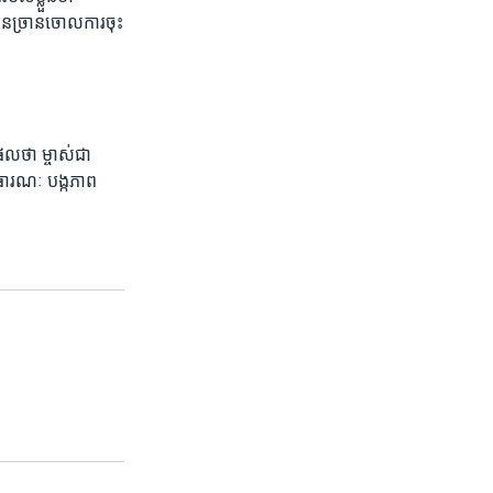
ាបានច្រានចោលការចុះ
លថា ម្ចាស់ជា
ាធារណៈ បង្កភាព