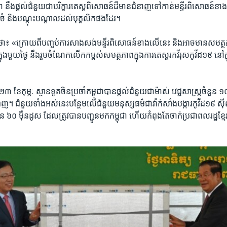
ា ​នឹង​ផ្តល់​ជំនួយ​ជា​បរិក្ខារ​តេស្ត​ពិសោធន៍​ដ៏​មាន​ជំនាញ​ទៅ​កាន់​មន្ទីរ​ពិសោធន៍​ខាង
ចំ និង​បណ្ដុះ​បណ្ដាល​ដល់​បុគ្គលិក​ផង​ដែរ។
់​ថា៖ «ក្រោយ​ពី​បញ្ចប់​ការ​សាង​សង់​មន្ទីរ​ពិសោធន៍​ខាង​លើ​នេះ និង​អាច​មាន​សមត្ថ​ភាព
នុង​មួយ​ថ្ងៃ នឹង​រួម​ចំណែក​លើក​កម្ពស់​សមត្ថភាព​ក្នុង​ការ​តេស្ត​រកវីរុស​កូវីដ​១៩​ នៅ​ក
៣ ខែ​កុម្ភៈ ស្ថាន​ទូត​ចិន​ប្រចាំ​កម្ពុជា​បាន​ផ្តល់​ជំនួយ​ជា​ម៉ាស់ ​វេជ្ជសាស្រ្ត​ចំនួន​ ១
ពេញ។ ជំនួយ​ទាំង​អស់​នេះបន្ថែម​លើ​ជំនួយ​មនុស្ស​ធម៌​ជា​វ៉ាក់​សាំង​បង្ការ​កូវីដ​១៩ ស
៦០​ ម៉ឺន​ដូស ដែល​ត្រូវ​បាន​បញ្ជូន​មក​កម្ពុជា ហើយ​កំពុង​តែ​ចាក់​ប្រជាពលរដ្ឋ​ខ្មែរ​រា