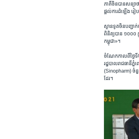
ភាគី​ចិន​បាន​សន្យា​ថ
ផ្តល់​ការ​ដំឡើង រៀប
ស្ថាន​ទូត​ចិន​បញ្ជាក
ពិនិត្យ​បាន ​១០០០ ​ក្
កម្ពុជា»។
ចំណែក​កាល​ពី​ថ្ងៃ​ទី​២
រដ្ឋបាល​រាជធានី​ភ្នំ
(Sinopharm) ​ចំនួន​ 
ដែរ។