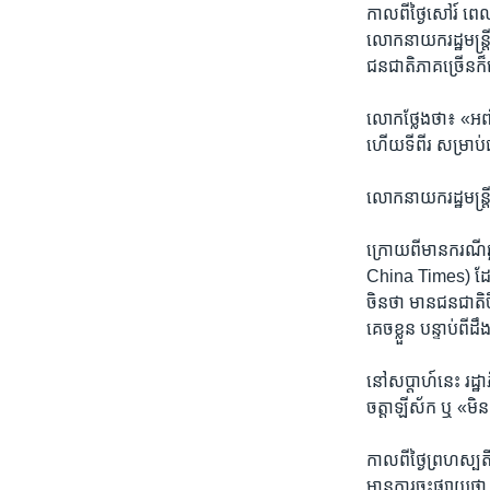
កាល​ពី​ថ្ងៃ​សៅរ៍ ពេ
លោក​នាយករដ្ឋមន្រ្តី
ជនជាតិ​ភាគ​ច្រើន​
លោក​ថ្លែង​ថា៖ «អញ្ចឹ
ហើយ​ទីពីរ​ សម្រាប់​
លោក​នាយករដ្ឋមន្រ្តី​ប
ក្រោយ​ពី​មាន​ករណី​
China Times)​ ដែល​ស្
ចិន​ថា ​មាន​ជន​ជាតិ​
គេច​ខ្លួន​ បន្ទាប់​ពី​
នៅ​សប្តាហ៍​នេះ​ រដ្
ចត្តាឡីស័ក ឬ​ «មិន
កាលពីថ្ងៃព្រហស្ប
មានការចុះផ្សាយថា