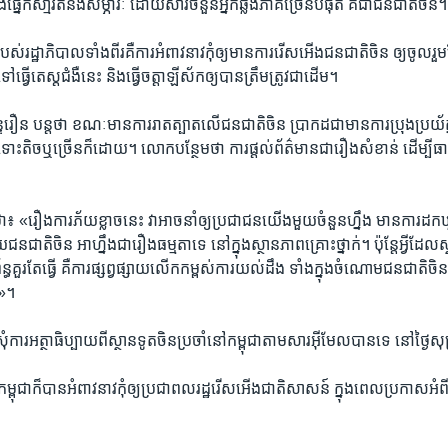
ាំង​ផ្នែក​សា្មរតីនិង​សម្ភារៈ ដោយ​សារ​ចំនួន​អ្នក​ឆ្លង​ភាគ​ច្រើន​បំផុត គឺ​ជា​ជន​ជាតិ​ចិន​។
បស់​រដ្ឋាភិបាល​ទាំង​ពីរ​គឺការ​អំពាវនាវ​កុំ​ឲ្យ​មាន​ការ​រើស​អើង​ជន​ជាតិ​ចិន ឲ្យ​ចូល​រួ
ធ្វើ​តេស្តជំងឺ​នេះ និងធ្វើចត្តាឡីស័ក​ឲ្យ​បាន​ត្រឹម​ត្រូវ​ជា​ដើម។
រឿន បន្ត​ថា​ ខណៈ​មាន​ការ​រាត​ត្បាត​លើ​ជន​ជាតិ​ចិន ប្រាកដ​ជា​មាន​ការ​ប្រុង​ប្រយ័ត្ន​
ះ​តិច​ឬ​ច្រើន​ក៏​ដោយ។ លោក​បន្ថែម​ថា ការ​ផ្តល់​ព័ត៌​មាន​ជា​រឿង​សំខាន់ ដើម្បី​ធានា​
៖ «រឿង​ការ​ភ័យ​ខ្លាច​នេះ វា​អាច​នាំ​ឲ្យ​ប្រជា​ជន​យើង​មួយ​ចំនួន​ហ្នឹង មាន​ការ​ដក​ឃ្ល
ជន​ជាតិ​ចិន អាហ្នឹង​ជា​រឿង​ធម្មតា​ទេ នៅ​ក្នុង​ស្ថាន​ភាព​គ្រោះថ្នាក់។ ប៉ុន្តែ​អ្វី​ដែ​ល​
ព័ន្ធ​គួរតែ​ធ្វើ គឺ​ការ​ផ្សព្វផ្សាយ​លើក​កម្ពស់​ការយល់ដឹង ទាំង​ក្នុង​ចំណោម​ជនជាតិ​ចិន​
ង»។
​ការ​អត្ថាធិប្បាយ​ពីស្ថានទូត​ចិន​ប្រចាំ​នៅ​កម្ពុជា​តាម​សារ​អ៊ីមែល​បាន​ទេ ​នៅ​ថ្ងៃ​សុ
ុជាក៏​បាន​អំពាវនាវ​កុំ​ឲ្យ​ប្រជា​ពលរដ្ឋរើស​អើង​ជាតិ​សាសន៍ ក្នុង​ពេល​ប្រកាស​អំពី​