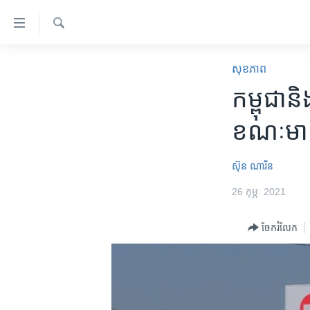
ភ្ជាប់​
ទៅ​
គេហទំព័រ​
ស្វែង​
កម្ពុជា
រក
សុខភាព
ទាក់ទង
អន្តរជាតិ
កម្ពុជា​ន
រំលង​
និង​
អាមេរិក
ខណៈ​មានក
ចូល​
ចិន
ទៅ​​
ទំព័រ​
ហេឡូវីអូអេ
ស៊ុន ណារិន
ព័ត៌មាន​​
កម្ពុជាច្នៃប្រតិដ្ឋ
26 កុម្ភៈ 2021
តែ​
ម្តង
ព្រឹត្តិការណ៍ព័ត៌មាន
ចែករំលែក
រំលង​
ទូរទស្សន៍ / វីដេអូ​
និង​
ចូល​
វិទ្យុ / ផតខាសថ៍
ទៅ​
កម្មវិធីទាំងអស់
ទំព័រ​