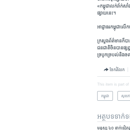
«កម្ពុជាលក់វ៉ាក់ស
ផ្សាយនេះ។
អាជ្ញាធរកម្ពុជាលើ
ក្រសួងព័ត៌មានក៏
ជនជាតិចិនបានផ្សព្
ច្របូកច្របល់និងច
ចែករំលែក
This item is part of
កម្ពុជា
សុខភ
អត្ថបទ​ទាក់
មនុស្ស​ ៤០ ​នាក់​ទៀត​ឆ្