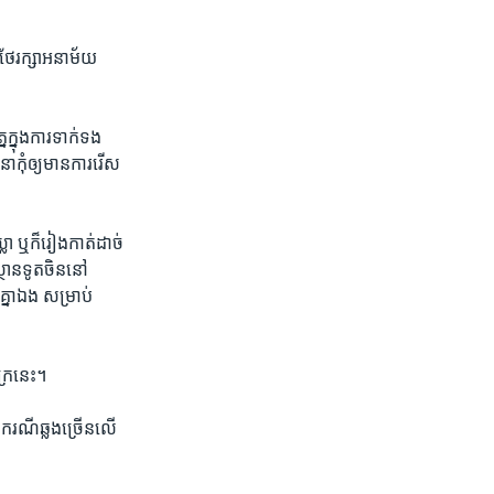
ម​ថែ​រក្សា​អនាម័យ
ក្នុង​ការ​ទាក់​ទង​
កុំ​ឲ្យ​មាន​ការ​រើស​
ា ឬ​ក៏​រៀង​កាត់​ដាច់​
ស្ថានទូត​ចិន​នៅ​
គ្នា​ឯង សម្រាប់​
ក្រ​នេះ។
ករណី​ឆ្លង​ច្រើន​លើ​