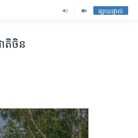
ផ្សាយផ្ទាល់
ាតិ​ចិន​