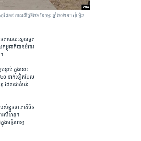
ីដ១៩ កាលពីថ្ងៃទី២៦ ខែកុម្ភៈ ឆ្នាំ២០២១។ (ទុំ ម្លិះ/
ិនតាម​រយៈ​ស្ថាន​ទូត​
កម្ពុជា​ក៏​បាន​អំពាវ​
​។
បន្ទាប់ ក្នុង​នោះ​
ស​ ៤០ ​នាក់ទៀត​ដែល​
ហនុ ដែល​ជា​តំបន់​
់​ខ្លួន​ថា ​ភាគី​ចិន​
ព្រះ​សីហនុ​។
ងមន្ទីរ​ពេ​ទ្យ​