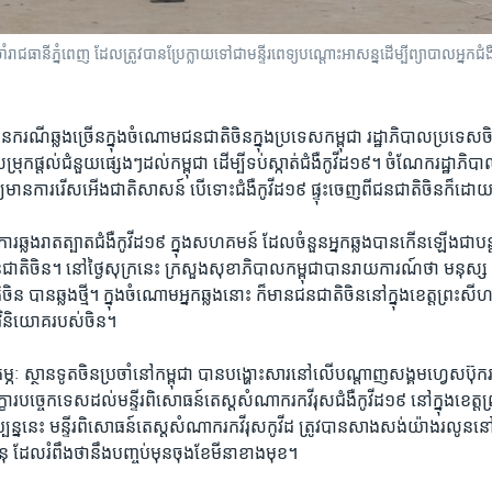
ានីភ្នំពេញ ដែលត្រូវបានប្រែក្លាយទៅជាមន្ទីរពេទ្យបណ្តោះអាសន្នដើម្បីព្យាបាលអ្នកជំងឺកូវ
ករណី​ឆ្លង​ច្រើន​ក្នុង​ចំណោម​ជន​ជាតិ​ចិន​ក្នុង​ប្រទេស​កម្ពុជា រដ្ឋាភិបាល​ប្រទេស​ច
្រុក​ផ្តល់​ជំនួយ​ផ្សេងៗ​ដល់​កម្ពុជា ដើម្បី​ទប់​ស្កាត់​ជំងឺ​កូវីដ​១៩។ ចំណែក​រដ្ឋាភិបាល​
កុំ​ឲ្យ​មាន​ការ​រើស​អើង​ជាតិ​សាសន៍ បើ​ទោះ​ជំងឺ​កូវីដ​១៩ ផ្ទុះ​ចេញ​ពី​ជនជាតិ​ចិន​ក៏​ដោយ
ារ​ឆ្លង​រាត​ត្បាត​ជំងឺ​កូវីដ​១៩ ​ក្នុង​សហគមន៍​ ដែល​ចំនួន​អ្នក​ឆ្លង​បាន​កើន​ឡើង​ជា​បន្ត​
​ជាតិ​ចិន។ នៅ​ថ្ងៃ​សុក្រ​នេះ ក្រសួង​សុខាភិបាល​កម្ពុជា​បាន​រាយ​ការណ៍​ថា​ ​មនុស្
ិន​ បាន​ឆ្លង​ថ្មី។ ក្នុង​ចំណោម​អ្នក​ឆ្លង​នោះ ក៏​មាន​ជនជាតិ​ចិន​នៅ​ក្នុង​ខេត្ត​ព្រះសី
វិនិយោគ​របស់​ចិន។
កុម្ភៈ ស្ថាន​ទូត​ចិន​ប្រចាំ​នៅ​កម្ពុជា បាន​បង្ហោះ​សារ​នៅ​លើបណ្តាញសង្គម​ហ្វេសប៊ុក​របស
ក្ខារ​បច្ចេក​ទេស​ដល់​មន្ទីរ​ពិសោធន៍​តេស្ដ​សំណាករកវីរុស​ជំងឺ​កូវីដ​១៩​ នៅ​ក្នុង​ខេត្ត​
ចុប្បន្ននេះ មន្ទីរ​ពិសោធន៍​តេស្ដសំណាករកវីរុស​កូវីដ ត្រូវ​បាន​សាង​សង់​យ៉ាង​រលូន​នៅ​ក្នុ
នុ ដែល​រំពឹង​ថា​នឹងបញ្ចប់​មុន​ចុង​ខែ​មីនា​ខាង​មុខ​។