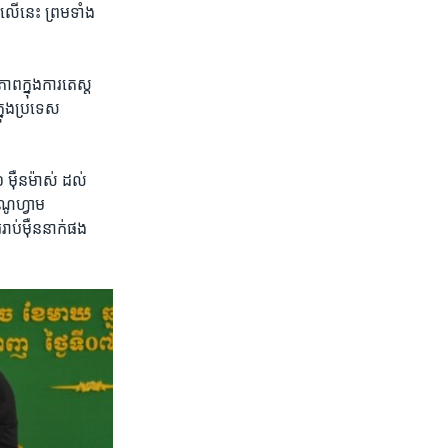
​លើ​នេះ ព្រម​ទាំង​
​ក្នុង​ការ​តេស្ត​
្នុង​ប្រទេស​
០ ​ម៉ឺន​ម៉ាស់ ដល់​
៊ីណូហ្វាម
ប់​ម៉ឺន​នាក់​ផង​