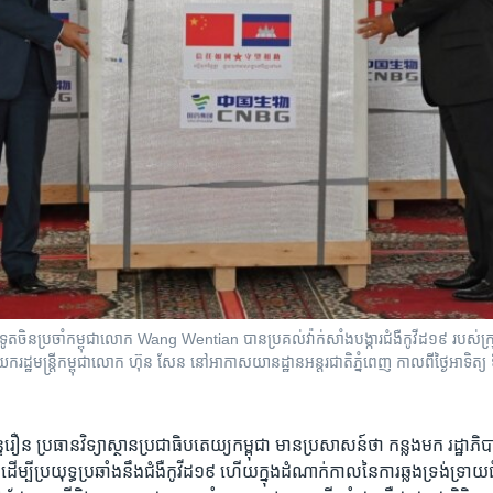
ឋទូតចិនប្រចាំកម្ពុជាលោក Wang Wentian បានប្រគល់វ៉ាក់សាំងបង្ការជំងឺកូវីដ១៩ របស់
្ឋមន្ត្រីកម្ពុជាលោក ហ៊ុន សែន នៅអាកាសយានដ្ឋានអន្តរជាតិភ្នំពេញ កាលពីថ្ងៃអាទិត្យ ទី
ទរឿន ប្រធាន​វិទ្យាស្ថាន​ប្រជា​ធិបតេយ្យ​កម្ពុជា មាន​ប្រសាសន៍​ថា ​កន្លង​មក រដ្ឋាភ
ន ដើម្បី​ប្រយុទ្ធ​ប្រឆាំង​នឹង​ជំងឺ​កូវីដ​១៩ ហើយក្នុង​ដំណាក់​កាល​នៃ​ការ​ឆ្លង​ទ្រង់ទ្រាយ