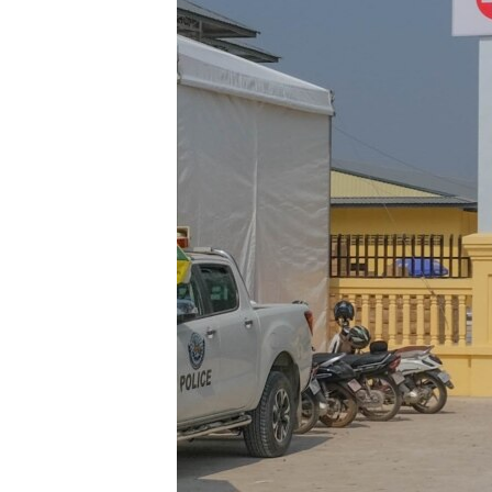
រចនា
សម្ព័ន្ធ​
រំលង​
និង​
ចូល​
ទៅ​
កាន់​
ទំព័រ​
ស្វែង​
រក