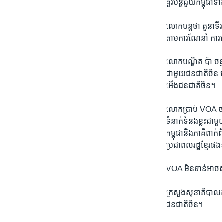
គួរ​បន្ត​ជួយ​កម្ពុជា​ទ
លោក​បន្ត​ថា ​តួនាទី​រ
តាម​ការ​ណែនាំ ការ​ទៅ​
លោក​បណ្ឌិត ​ប៉ា ចន្ទ
ជាមួយ​ជន​ជាតិ​ចិន ទោ
អើង​ជនជាតិ​ចិន។
លោក​ប្រាប់​ VOA​ ថា​
ទំនាក់ទំនង​ខ្លះ​ជាមួយ​
កម្ពុជា​និង​ភាគី​ពាក់
ប្រជាពលរដ្ឋ​ខ្មែរ​ផ
VOA ​មិន​ទាន់​អាច​សុំ
ក្រសួងសុខាភិបាល​កម្ព
ជនជាតិ​ចិន។