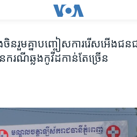
ិង​ចិន​រួមគ្នា​​បញ្ចៀស​ការ​​រើស​អើង​ជន​ជ
រណី​ឆ្លង​កូវីដ​​កាន់​តែ​ច្រើន