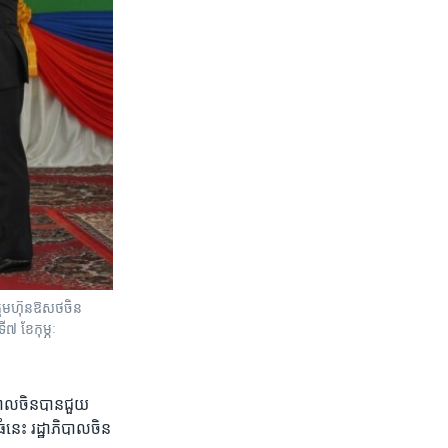
ក្រុមហ៊ុនឱសថចិន
៧ ខែកុម្ភៈ
ិបាល​ចិនបាន​ជួយ​
​ធំនេះ រដ្ឋាភិបាល​ចិន​