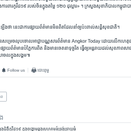
ាំងការពារកូវីដ១៩ របស់ចិនក្នុងតម្លៃ ១២០ ដុល្លារ» ។ ក្រសួងសុខាភិបាលកម្ពុជ
កឡើងថា នេះជាការផ្សាយព័ត៌មានមិនពិតដែលនាំឲ្យប៉ះពាល់សន្តិសុខជាតិ។
បានសម្រេចលុបចោលអាជ្ញាបណ្ណសារព័ត៌មាន Angkor Today ដោយលើកហេតុផ
វផ្សាយព័ត៌មានបំភ្លៃការពិត និងមានចេតនាទុច្ចរិត ធ្វើឲ្យអន្តរាយដល់សុខភាពស
លាចលក្នុងសង្គម៕
Follow us
បោះពុម្ព
ាព
ទង
លងជំងឺ​​កូវីដ​១៩ ​ក្នុង​ចង្កោម​ឆ្លង​សហគមន៍​ទ្រង់ទ្រាយ​ធំ