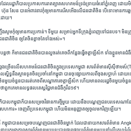
ល​ដែល​រដ្ឋាភិបាល​ប្រកាស​ការ​រាត​ត្បាតសហគមន៍​ទ្រង់​ទ្រាយ​ធំ​នៅ​ភ្នំពេញ ដោយ​មិ
 ហ៊ុន សែន បាន​អំពាវនាវ​កុំ​ឲ្យ​មានការ​រើស​អើង​លើ​ជន​ជាតិ​ចិន បើ​ទោះ​មាន​ការ​ឆ្ល
ក៏​ដោយ។
ង​សូម​កុំ​ឲ្យ​មានការ​ប្រកាន់។ ទីមួយ សម្រាប់​អ្នក​ទីក្រុង​ភ្នំពេញ​ទៅ​ជន​បទ។ មិន​ត្
ជនជាតិ​ចិន ឲ្យ​តែ​ចិនខ្លាច​តែ​ទាំងអស់»។
ន្ត​ថា ​ក៏​មាន​ជនជាតិ​ចិន​បាន​លួច​រត់​គេច​ពី​កន្លែង​ធ្វើ​ចត្តាឡីស័ក ទាំង​ខ្លួន​មាន​ជំង
ឆ្លង​ច្រើន​លើ​សហគមន៍​ជនជាតិ​ចិន​ក្នុង​ប្រទេស​កម្ពុជា សារព័ត៌មាន​ស៊ីស៊ីថាម
និទ្ធ​នឹង​ស្ថានទូត​ចិន​ប្រចាំ​នៅ​កម្ពុជា បាន​ចុះ​ផ្សាយ​កាល​ពី​ចុង​សប្តាហ៍​ ដោយ​
ចិន​មួយ​ចំនួន​បាន​រត់​គេច​ពី​សណ្ឋាគារ​ចត្តាឡីស័ក ហើយ​មាន​ពលរដ្ឋ​ចិន​មួយ​ចំនួន​ក៏​
ដឹង​ថា​ពួកគេ​មាន​លទ្ធផល​តេស្ត​វិជ្ជមាន​ជំងឺ​កូវីដ​១៩។
ឋាភិបាលកម្ពុជាក៏​បាន​សម្រេច​វិធាន​ការ​ថ្មី​មួយ ដោយ​នឹងបណ្តេញ​ជន​បរទេស​ណា​ដែល​គ
​សហ​ការ» ចេញ​ពីប្រទេស​កម្ពុជា ហើយ​មិន​អនុញ្ញាត​ឲ្យ​ចូល​មក​វិញ​ឡើយ។
តិ៍ កម្ពុជាបានសម្រេចបណ្តេញជនជាតិចិនម្នាក់ ដែលជានាយកសារព័ត៌មាន An
 នាយកអង្គភាពសារព័ត៌មានមួយនេះបានផ្សព្វផ្សាយព័ត៌មានមួយនៅលើគេហទំព័ររ