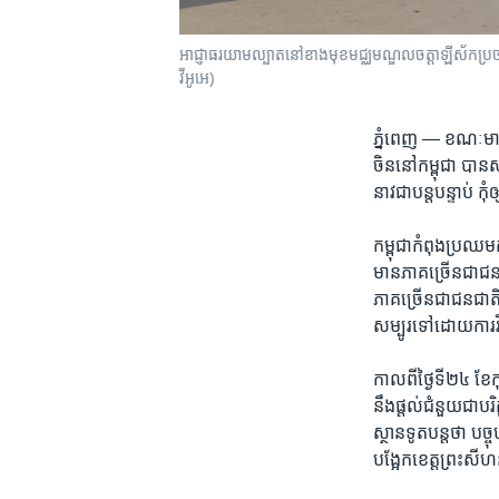
អាជ្ញាធរយាមល្បាតនៅខាងមុខមជ្ឈមណ្ឌលចត្តាឡីស័កប្រចាំរាជធ
វីអូអេ)
ភ្នំពេញ —
ខណៈ​មាន​
ចិន​នៅ​កម្ពុជា បាន​សម
នាវ​ជា​បន្ត​បន្ទាប់​ 
កម្ពុជា​កំពុង​ប្រឈម​ក
មាន​ភាគ​ច្រើន​ជា​ជន
ភាគ​ច្រើន​ជា​ជន​ជាតិច
សម្បូរ​ទៅ​ដោយ​ការ​
កាល​ពី​ថ្ងៃ​ទី​២៤ ខែ​
នឹង​ផ្តល់​ជំនួយជា​បរិ
ស្ថានទូត​បន្ត​ថា ​បច្
បង្អែកខេត្ត​ព្រះ​សីហ