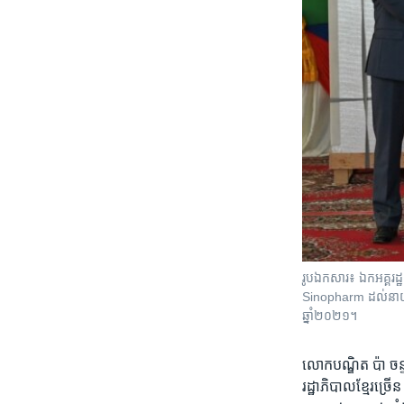
រូបឯកសារ៖ ឯកអគ្គរដ្
Sinopharm ដល់នាយករដ
ឆ្នាំ២០២១។
លោក​បណ្ឌិត ​ប៉ា ចន្
រដ្ឋាភិបាល​ខ្មែរ​ច្រើ