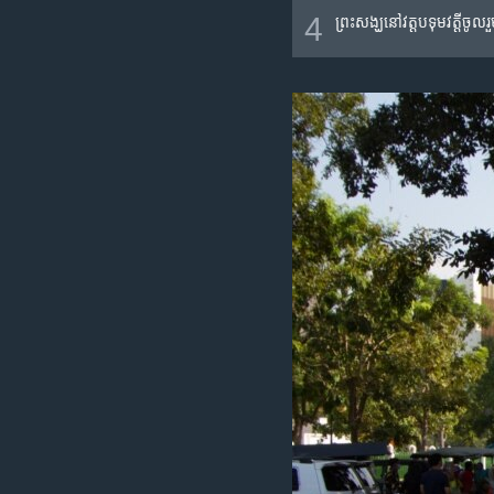
4
ព្រះសង្ឃ​នៅ​វត្ត​បទុម​វត្តី​ចូល