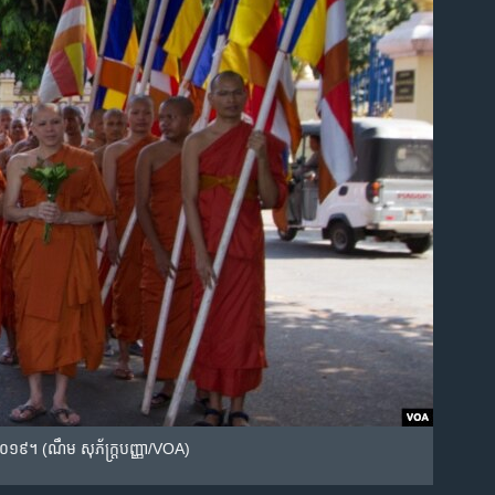
ៈ​ ឆ្នាំ២០១៩។ (ណឹម សុភ័ក្រ្តបញ្ញា/VOA)