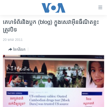
ភ្ជាប់​
ទៅ​
គេហទំព័រ​
គេហ​ទំព័រ​និង​ប្លក (​blog) ​ក្នុង​សេវា​អ៊ីនធឺណិត​ខ្លះ​
កម្ពុជា
ទាក់ទង
ត្រូវបិទ
រំលង​
អន្តរជាតិ
និង​
20 មករា 2011
អាមេរិក
ចូល​
ចែករំលែក
ទៅ​​
ចិន
ទំព័រ​
ហេឡូវីអូអេ
ព័ត៌មាន​​
តែ​
កម្ពុជាច្នៃប្រតិដ្ឋ
ម្តង
ព្រឹត្តិការណ៍ព័ត៌មាន
រំលង​
និង​
ទូរទស្សន៍ / វីដេអូ​
ចូល​
វិទ្យុ / ផតខាសថ៍
ទៅ​
ទំព័រ​
កម្មវិធីទាំងអស់