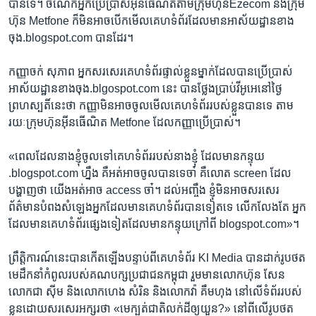
បាន​ទេ។ ​ចំណែក​អ្នក​ប្រើ​ប្រាស់​អ៊ីនធើណិត​តាម​ក្រុមហ៊ុន​Ezecom ​និង​ក្រុម
ហ៊ុន​ Metfone​ ក៏​មិន​អាច​បើក​មើល​គេហទំព័រ​ដែលមានអាស័យ​ដ្ឋាន​ខាង​
ចុង​.blogspot.com ​បានដែរ។
កញ្ញា​ចក់ សុភាព​ ​អ្នក​សរសេរ​គេហ​ទំព័រ​ផ្ទាល់​ខ្លួន​ម្នាក់​ដែល​បាន​ប្រើ​ប្រាស់​
អាស័យ​ដ្ឋានខាង​ចុង​.blgospot.com ​នេះ​ ​បាន​ថ្លែង​ប្រាប់វីអូអេ​នៅ​ថ្ងៃ​
ព្រហស្បតិ៍​នេះ​ថា​ ​កញ្ញា​មិន​អាច​ចូល​មើល​គេហ​ទំព័រ​របស់​ខ្លួន​បានទេ ​តាម​
រយៈ​ក្រុមហ៊ុន​អ៊ីនធើណិត Metfone​ ដែល​កញ្ញា​ប្រើ​ប្រាស់។
«ពេល​ដែល​នាង​ខ្ញុំ​ចូល​ទៅគេហ​ទំព័រ​របស់​នាង​ខ្ញុំ​ ​ដែល​មានកន្ទុយ ​
.blogspot.com​ ហ្នឹង​ គឺ​អត់​អាច​ចូល​បាន​ទេ​ចា៎​ ​គឺ​លោត screen​ ដែល​
បង្ហាញ​ថា​ ​យើង​អត់​អាច​ access​ ​ចា៎។​ ដល់​អញ្ចឹង ខ្ញុំ​មិន​អាច​សរសេរ​
ព័ត៌មាន​បំពង​សំឡេង​អ្នក​ដែល​មាន​គេហ​ទំព័រ​បាន​ទៀត​ទេ​ ​លើក​លែង​តែ​ អ្នក​
ដែល​មាន​គេហ​ទំព័រ​ផ្សេង​ទៀត​ដែល​មាន​កន្ទុយ​ក្រៅ​ពី blogspot.com»។
ព្រឹត្តិការណ៍​នេះ​បាន​កើត​ឡើង​បន្ទាប់​ពី​គេហ​ទំព័រ​ ​KI Media​ បានដាក់​រូប​ថត​
មេដឹកនាំ​កំពូល​របស់​គណបក្ស​ប្រជាជន​កម្ពុជា​ ​រួម​មាន​លោក​ហ៊ុន សែន​ ​
លោកជា​ ស៊ីម​ និង​លោក​ហេង​ សំរិន​ និង​លោកវ៉ា គឹម​ហុង​ ​នៅ​លើ​ទំព័រ​របស់​
ខ្លួន​ដោយ​សរសេរ​អក្សរ​ថា​ «មេក្បត់​ជាតិ​លក់​ដី​ឲ្យ​យួន?»​ នៅ​ពីលើ​រូបថត​