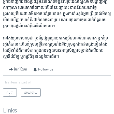
អ្នក​ជំនាញ​ការ​ខាង​ប្រព័ន្ធ​អ៊ីន​ធើណិត​ចំនួន​ពីរ​រូប​ដែល​ស្នើ​សុំ​មិន​បង្ហាញ​អត្ត​
សញ្ញាណ ​ដោយ​សារ​តែ​ភា​ព​រសើប​នៃ​បញ្ហា​នេះ​ ​បាន​និយា​យ​នៅ​ថ្ងៃ​
ព្រហស្បតិ៍​នេះ​ថា​ ​វា​មិន​អាច​ទៅ​រួច​នោះ​ទេ​ ​ក្នុង​ការ​រាំង​ខ្ទប់​អ្នក​ប្រើប្រាស់​មិន​ឲ្យ​
មើល​ឃើញ​គេហ​ទំព័រ​ជាក់​លាក់​ណាមួយ​ ​ដោយ​គ្មាន​ការ​ចូល​ពាក់​ព័ន្ធ​របស់​
ក្រុមហ៊ុន​ផ្តល់​សេវា​អ៊ីនធើណិត​នោះ។
នៅ​ក្នុង​ប្រទេស​កម្ពុជា​ ​ប្រព័ន្ធ​ផ្សព្វផ្សាយ​ភាគ​ច្រើន​មាន​ទំនោរទៅ​រក​ ​ឬ​គាំទ្រ​
រដ្ឋាភិបាល​ ហើយ​ក្រុមមន្ត្រី​នៃ​បក្ស​ប្រឆាំង​និង​ក្រុម​អ្នក​រិះគន់​ផ្សេង​ទៀតតែង​
តែ​រអ៊ូ​រទាំ​អំពី​ការ​លំបាក​ក្នុងការ​ទទួល​បាន​អាជ្ញាប័ណ្ណ​សម្រាប់​ដំណើរ​ការ​
ស្ថានីយ៍​វិទ្យុ ​ឬ​កម្មវិធី​ទូរទស្សន៍​ជាដើម៕
ចែករំលែក
Follow us
This item is part of
កម្ពុជា
នយោបាយ
Links