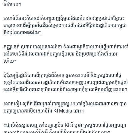
ទាំង​នោះ។
គេហ​ទំព័រ​នេះ​ក៏​បាន​ដាក់បញ្ចូល​ញត្តិ​មួយ​ដែល​អំពាវ​នាវ​ឲ្យ​ប្រជាជន​ខ្មែរ​ចុះ
ហត្ថលេខា​ដើម្បី​ប្រឆាំង​នឹង​គម្រោងការ​ផលិត​ផែន​ទីថ្មី​រវាងរដ្ឋាភិបាល​កម្ពុជា​
និង​វៀតណាម​ផង​ដែរ។
កញ្ញា​ ចក់ សុភាព​មាន​ប្រសាសន៍​ថា​ ​ទំនង​ជា​រដ្ឋាភិបាល​ចាប់​ផ្តើម​ចាត់​ការ​ទៅ​
លើ​គេហ​ទំព័រ​ដែល​បាន​ដាក់​បញ្ចូល​ខ្លឹម​សារ ​និង​រូប​ថត​ប្រឆាំង​ទាំងនេះ​
ហើយ។
ប៉ុន្តែ​មន្ត្រី​រដ្ឋាភិបាល​ពី​ក្រសួង​ព័ត៌មាន​ ​ទូរគមនាគមន៍​ ​និង​ក្រសួង​មហាផ្ទៃ​ ​
សុទ្ធ​តែ​បាន​បដិសេធ​ថា​ ​រដ្ឋា​ភិបាល​មិន​បាន​ចេញ​បទ​បញ្ជា​ដល់​ក្រុមហ៊ុន​ផ្តល់​
សេវា​អ៊ីនធើណិត​នានា​ឲ្យបិទ​គេហ​ទំព័រ​ណាមួយ​កុំ​ឲ្យ​គេ​មើល​ឃើញ​នោះ​ទេ។
លោក​ខៀវ សុភ័គ​ គឺ​ជា​អ្នក​នាំ​ពាក្យ​ក្រសួង​មហា​ផ្ទៃ​ដែល​រង​ការ​ចោ​ទ​ថា​ ​បាន​
បញ្ជា​ឲ្យ​មាន​ការ​បិទ​គេហ​ទំព័រ ​KI Media ​នោះ។
«ជា​លិខិត​ស្នាម​ចេញ​ទៅ​បញ្ជា​ឲ្យ​បិទ​ KI អី​ ​ឬ​ថា​ ​ក្រសួង​មហា​ផ្ទៃ​ចេញ​បញ្ជា​
ឲ្យ​ក្រសួង​គមនាគមន៍​បិទ​អី ​គឺ​គ្មាន​លិខិត​ស្នាម​ហ្នឹង​ជា​ផ្លូវ​ការ​ទេ»។