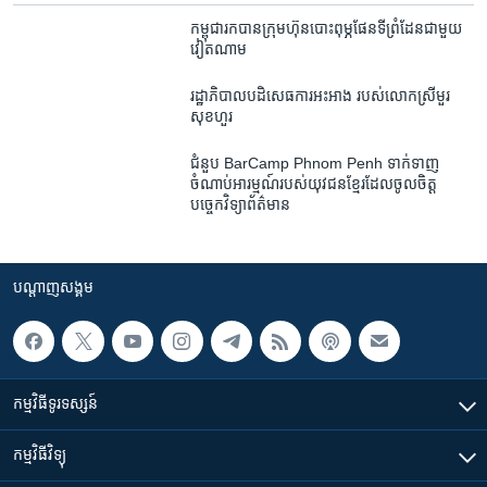
កម្ពុជា​រកបាន​ក្រុម​ហ៊ុន​បោះពុម្ភផែនទី​ព្រំដែន​ជាមួយ​
វៀតណាម
រដ្ឋាភិបាលបដិសេធការអះអាង របស់លោកស្រីមួរ
សុខហួរ
ជំនួប BarCamp Phnom Penh ទាក់​ទាញ​
ចំណាប់​អារម្មណ៍​របស់​យុវជន​ខ្មែរ​ដែល​ចូល​ចិត្ត​
បច្ចេកវិទ្យា​ព័ត៌មាន
បណ្តាញ​សង្គម
កម្មវិធី​ទូរទស្សន៍
កម្មវិធី​វិទ្យុ