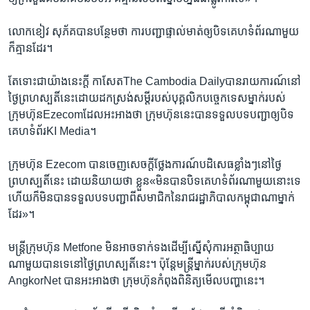
លោកខៀវ សុភ័គ​បាន​បន្ថែម​ថា​ ​ការ​បញ្ជា​ផ្ទាល់មាត់ឲ្យ​បិទ​គេហ​ទំព័រ​ណា​មួយ​
ក៏​គ្មា​ន​ដែរ។
តែ​ទោះ​ជា​យ៉ាង​នេះ​ក្តី​ ​កាសែត​The Cambodia Daily​បាន​រាយ​ការណ៍​នៅ
ថ្ងៃ​ព្រហស្បតិ៍​នេះ​ដោយ​ដក​ស្រង់​សម្តី​របស់​បុគ្គលិក​បច្ចេកទេស​ម្នាក់​របស់​
ក្រុមហ៊ុន​Ezecom​ដែល​អះអាង​ថា​ ​ក្រុមហ៊ុន​នេះ​បាន​ទទួល​បទ​បញ្ជា​ឲ្យ​បិទ​
គេហទំព័រ​KI Media។
ក្រុមហ៊ុន​ Ezecom ​បាន​ចេញ​សេ​ចក្តី​ថ្លែង​ការណ៍​បដិសេធខ្លាំងៗ​នៅ​ថ្ងៃ​
ព្រហស្បតិ៍​នេះ​ ​ដោយ​និយាយថា​ ​ខ្លួន«​មិន​បាន​បិទ​គេហទំព័រ​ណាមួយ​នោះ​ទេ​
​ហើយ​ក៏​មិន​បានទទួល​បទ​បញ្ជា​ពី​សមាជិក​នៃ​រាជ​រដ្ឋា​ភិបាល​កម្ពុជា​ណា​ម្នាក់​
ដែរ»។
មន្ត្រី​ក្រុមហ៊ុន Metfone ​មិន​អាច​ទាក់​ទង​ដើម្បី​ស្នើ​សុំ​ការ​អត្ថាធិប្បាយ​
ណាមួយ​បាន​ទេ​នៅថ្ងៃព្រហស្បតិ៍​នេះ។​ ប៉ុន្តែ​មន្ត្រី​ម្នាក់​របស់​ក្រុមហ៊ុន​
AngkorNet ​បាន​អះអាង​ថា​ ​ក្រុមហ៊ុន​កំពុង​ពិនិត្យ​មើល​បញ្ហា​នេះ។