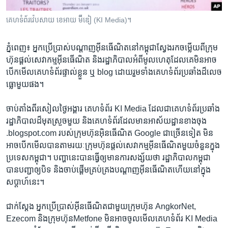
រចនា
សម្ព័ន្ធ​
Khmer English
គេហទំព័រ​​វ៉េបសាយ ​​ខេអាយ ម៊ីឌៀ (KI Media)។
រំលង​
និង​
បណ្តាញ​សង្គម
ភ្នំពេញ៖ អ្នក​ប្រើ​ប្រាស់​បណ្តាញ​អ៊ីនធើណិតនៅ​កម្ពុជាស្វែង​រក​ចម្លើយ​ពី​ក្រុម​
ចូល​
ហ៊ុន​ផ្តល់​សេវាកម្ម​អ៊ីនធើណិត​ និង​រដ្ឋាភិបាល​អំពី​មូលហេតុ​ដែល​គេ​មិន​អាច​
ទៅ​
បើកមើល​គេហ​ទំព័រ​ផ្ទាល់​ខ្លួន​ ឬ ​blog​ ​ដោយ​រួម​ទាំង​គេហ​ទំព័រ​ប្រឆាំង​ដ៏​លេច​
កាន់​
ធ្លោ​មួយ​ផង។
ទំព័រ​
ភាសា
ស្វែង​
ចាប់​តាំងពី​រសៀល​ថ្ងៃ​អង្គារ​ ​គេហ​ទំព័រ​ KI Media ដែល​ជា​គេហទំព័រ​ប្រឆាំង​
រក
រដ្ឋាភិបាល​ដ៏​មុត​ស្រួច​មួយ​ និង​គេហទំព័រដែល​មាន​អាស័យ​ដ្ឋាន​ខាង​ចុង​
.blogspot.com​ របស់​ក្រុមហ៊ុន​អ៊ិនធើណិត​ Google​ ជា​ច្រើន​ទៀត​ ​មិន​
អាច​បើក​មើល​បានតាម​រយៈ​ក្រុម​ហ៊ុន​ផ្តល់​សេវាកម្ម​អ៊ីនធើណិត​មួយ​ចំនួន​ក្នុង​
ប្រទេស​កម្ពុជា។ ​បញ្ហា​នេះ​បានធ្វើ​ឲ្យ​មាន​ការ​សង្ស័យ​ថា​ រដ្ឋា​ភិបាល​កម្ពុជា​
បាន​បញ្ជា​ឲ្យ​បិទ​ និងចាប់​ផ្តើមគ្រប់​គ្រងបណ្តាញ​អ៊ីន​ធើណិត​ហើយ​នៅ​ក្នុង​
សប្តាហ៍​នេះ។
ជាក់ស្តែង​ អ្នក​ប្រើ​ប្រាស់​អ៊ីន​ធើណិត​ជាមួយ​ក្រុមហ៊ុន​ AngkorNet, ​
Ezecom​ និង​ក្រុមហ៊ុន​Metfone ​មិន​អាច​ចូល​មើល​គេហទំព័រ​ KI Media