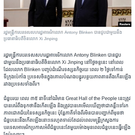
រចនា
សម្ព័ន្ធ​
Khmer English
រំលង​
និង​
បណ្តាញ​សង្គម
ចូល​
រដ្ឋមន្ត្រី​ការបរទេស​សហរដ្ឋ​អាមេរិក​លោក Antony Blinken បាន​ជួប​ជាមួយ​នឹង​
ទៅ​
ប្រធានាធិបតី​ចិន​លោក Xi Jinping
កាន់​
ទំព័រ​
ភាសា
រដ្ឋមន្ត្រី​ការបរទេស​សហរដ្ឋ​អាមេរិក​លោក Antony Blinken បាន​ជួប​
ស្វែង​
ជាមួយ​នឹង​ប្រធានាធិបតី​ចិន​លោក Xi Jinping នៅ​ថ្ងៃ​ចន្ទ​នេះ នៅ​ពេល​
រក
ដែល​លោក Blinken បញ្ចប់​ដំណើរ​ទស្សនកិច្ច​រយៈពេល ២ ថ្ងៃ​ទៅ​កាន់​
ទីក្រុង​ប៉េកាំង ប្រទេស​ចិន​ក្នុង​គោល​បំណង​បន្ធូរបន្ថយ​ភាព​តានតឹង​កើនឡើង​
រវាង​ប្រទេស​ទាំង​ពីរ។
ជំនួប​រយៈពេល ៣៥ នាទី​នៅ​ឯ​វិមាន Great Hall of the People នេះ​ត្រូវ​
បាន​គេ​រំពឹង​ទុក​ថា​នឹង​កើតឡើង និង​ត្រូវ​បាន​គេ​មើល​ឃើញ​ថា​ជា​គន្លឹះ​ទៅ​រក​
ភាព​ជោគជ័យ​នៃ​ទស្សនកិច្ច​នេះ ប៉ុន្តែ​ភាគី​ទាំង​ពីរ​មិន​បាន​បញ្ជាក់​ពី​មុន​ថា​
ជំនួប​នេះ​នឹង​កើតឡើង​នោះ​ទេ​រហូត​ទាល់តែ​ដល់​ពេល​មន្ត្រី​ក្រសួង​ការ
បរទេស​អាមេរិក​ប្រកាស​អំពី​ជំនួប​នេះ​តែ​មួយ​ម៉ោង​មុន​ពេល​ជំនួប​នេះ​ធ្វើ​ឡើង​
តែ​ប៉ុណ្ណោះ។