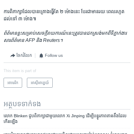
ការ​ពិភាក្សា​ដែល​បាន​គ្រោង​ធ្វើ​តែ ២ ម៉ោង​នេះ បែរ​ជា​មាន​រយៈពេល​រហូត​
ដល់​ទៅ ៣ ម៉ោង៕
ព័ត៌មាន​ខ្លះ​សម្រាប់​សេចក្ដី​រាយការណ៍​នេះ​ត្រូវ​បាន​ដកស្រង់​មកពី​ទីភ្នាក់ងារ​
សារព័ត៌មាន AFP និង​ Reuters។
ចែករំលែក
Follow us
This item is part of
អាមេរិក​
អាស៊ី​អាគ្នេយ៍
អត្ថបទ​ទាក់ទង
លោក Blinken ​ជួប​ពិភាក្សា​ជាមួយ​លោក Xi Jinping ​ដើម្បី​បន្ធូរ​ភាព​តានតឹង​ដែល​
កើនឡើង