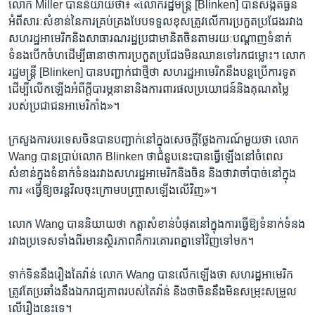
លោក Miller បាន​និយាយ​ថា៖ «លោក​រដ្ឋមន្ត្រី [Blinken] បាន​សង្កត់​ធ្ងន់​
អំពី​សារៈសំខាន់​នៃ​ការ​គ្រប់គ្រង​បែប​ទទួល​ខុស​ត្រូវ​លើ​ការ​ប្រកួត​ប្រជែង​រវាង​
សហរដ្ឋ​អាមេរិក​និង​សាធារណរដ្ឋ​ប្រជាមានិត​ចិន​តាម​រយៈ​បណ្ដាញ​ទំនាក់
ទំនង​បើក​ចំហ​ដើម្បី​ធានា​ថា​ការ​ប្រកួត​ប្រជែង​មិន​ឈាន​ទៅ​រក​ជម្លោះ។ លោក​
រដ្ឋមន្ត្រី [Blinken] បាន​បញ្ជាក់​ជា​ថ្មី​ថា សហរដ្ឋ​អាមេរិក​នឹង​បន្ត​ប្រើ​ការទូត​
ដើម្បី​លើកឡើង​អំពី​ក្ដី​បារម្ភ​នានា​និង​ការពារ​ផល​ប្រយោជន៍​និង​គុណ​តម្លៃ​
របស់​ប្រជាជន​អាមេរិកាំង»។
ក្រសួង​ការបរទេស​ចិន​បាន​បញ្ជាក់​នៅ​ក្នុង​សេចក្ដី​ថ្លែងការណ៍​មួយ​ថា លោក
Wang បាន​ប្រាប់​លោក Blinken ថា​ជំនួប​នេះ​បាន​ធ្វើ​ឡើង​នៅ​ចំ​ពេល​
សំខាន់​ក្នុង​ទំនាក់ទំនង​រវាង​សហរដ្ឋ​អាមេរិក​និង​ចិន និង​ថា​វា​ចាំបាច់​នៅ​ក្នុង​
ការ «ធ្វើ​ឱ្យ​ចរន្ត​វិល​ចុះ​ក្រោម​បញ្ច្រាស​ឡើង​លើ​វិញ»។
លោក Wang បាន​និយាយ​ថា កត្តា​សំខាន់​បំផុត​នៅ​ក្នុង​ការ​ធ្វើ​ឱ្យ​ទំនាក់ទំនង​
រវាង​ប្រទេស​ទាំង​ពីរ​មាន​ស្ថិរភាព​គឺ​ការ​គោរព​គ្នា​ទៅ​វិញ​ទៅ​មក។
ទាក់ទិន​នឹង​រឿង​តៃវ៉ាន់ លោក Wang បាន​លើកឡើង​ថា សហរដ្ឋ​អាមេរិក​
ត្រូវតែ​ប្រឆាំង​នឹង​ឯករាជ្យ​ភាព​របស់​តៃវ៉ាន់ និង​ថា​ចិន​នឹង​មិន​សម្រុះសម្រួល​
លើ​រឿង​នេះ​ទេ។