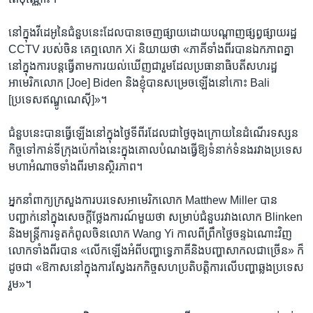
នៅ​ក្នុង​វីដេអូ​នៃ​ជំនួប​នេះ​ដែល​បាន​ចេញ​ផ្សាយ​ដោយ​បណ្ដាញ​ផ្សព្វផ្សាយ​រដ្ឋ
CCTV របស់​ចិន គេ​ឮ​លោក Xi និយាយ​ថា «ភាគី​ទាំង​ពីរ​បាន​ឯកភាព​គ្នា​
នៅ​ក្នុង​ការ​បន្ត​ធ្វើ​តាម​ការ​យល់​ឃើញ​ជា​រួម​ដែល​ប្រធានាធិបតី​សហរដ្ឋ​
អាមេរិក​លោក [Joe] Biden និង​ខ្ញុំ​បាន​សម្រេច​ឡើង​នៅ​កោះ Bali
[ប្រទេស​ឥណ្ឌូណេស៊ី]»។
ជំនួប​នេះ​បាន​ធ្វើ​ឡើង​នៅ​ក្នុង​ថ្ងៃ​ទី​ពីរ​ដែល​ជា​ថ្ងៃ​ចុងក្រោយ​នៃ​ដំណើរ​ទស្សន
កិច្ច​ទៅ​កាន់​ទីក្រុង​ប៉េកាំង​នេះ​ក្នុង​គោល​បំណង​ធ្វើ​ឱ្យ​ទំនាក់ទំនង​រវាង​ប្រទេស​
មហា​អំណាច​ទាំង​ពីរ​មាន​ស្ថិរភាព។
អ្នក​នាំពាក្យ​ក្រសួង​ការបរទេស​អាមេរិក​លោក Matthew Miller បាន​
បញ្ជាក់​នៅ​ក្នុង​សេចក្ដី​ថ្លែងការណ៍​មួយ​ថា សម្រាប់​ជំនួប​រវាង​លោក Blinken
និង​មន្ត្រី​ការទូត​កំពូល​ចិន​លោក Wang Yi កាលពី​ព្រឹក​ថ្ងៃ​ចន្ទ​ឯ​ណោះ​វិញ
លោក​ទាំង​ពីរ​បាន «លើកឡើង​អំពី​បញ្ហា​ទ្វេ​ភាគី​និង​បញ្ហា​សាកល​ជា​ច្រើន» ក៏​
ដូចជា «ឱកាស​នៅ​ក្នុង​ការ​ស្វែងរក​កិច្ច​សហប្រតិបត្តិការ​លើ​បញ្ហា​ឆ្លង​ប្រទេស​
រួម»។