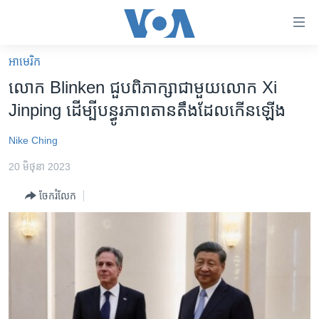
ភ្ជាប់​
ទៅ​
គេហទំព័រ​
អាមេរិក​
កម្ពុជា
ទាក់ទង
លោក Blinken ​ជួប​ពិភាក្សា​ជាមួយ​លោក Xi
រំលង​
អន្តរជាតិ
Jinping ​ដើម្បី​បន្ធូរ​ភាពតានតឹង​ដែល​កើនឡើង
និង​
អាមេរិក
ចូល​
Nike Ching
ទៅ​​
ចិន
ទំព័រ​
20 មិថុនា 2023
ហេឡូវីអូអេ
ព័ត៌មាន​​
ចែករំលែក
តែ​
កម្ពុជាច្នៃប្រតិដ្ឋ
ម្តង
ព្រឹត្តិការណ៍ព័ត៌មាន
រំលង​
និង​
ទូរទស្សន៍ / វីដេអូ​
ចូល​
វិទ្យុ / ផតខាសថ៍
ទៅ​
ទំព័រ​
កម្មវិធីទាំងអស់