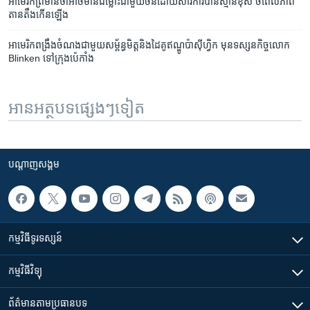
អាមេរិក​ព្រមាន​ថា​អាច​មាន​ជម្លោះ​ជាមួយ​ចិនដោយសារការ​ប៉ាន់ស្មាន​ខុស ចំ​ពេល​ភាព​
តានតឹង​កើនឡើង
អាមេរិក​ពង្រឹង​ចំណង​ជាមួយ​​សម្ព័ន្ធមិត្ត​និង​ដៃគូ​ឥណ្ឌូប៉ាស៊ីហ្វិក​ មុន​ទស្សនកិច្ច​លោក
Blinken ទៅ​ក្រុង​ប៉េកាំង
អានអត្ថបទផ្សេងៗទៀត
បណ្តាញ​សង្គម
កម្មវិធី​ទូរទស្សន៍
កម្មវិធី​វិទ្យុ
ព័ត៌មាន​តាមប្រធានបទ​