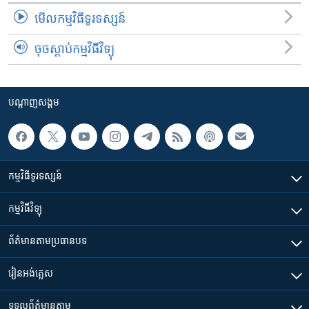
មើល​កម្មវិធី​ទូរទស្សន៍
ចុចស្តាប់កម្មវិធីវិទ្យុ
បណ្តាញ​សង្គម
កម្មវិធី​ទូរទស្សន៍
កម្មវិធី​វិទ្យុ
ព័ត៌មាន​តាមប្រធានបទ​
រៀន​​អង់គ្លេស
ទទួល​ព័ត៌មាន​តាម