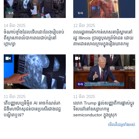
14 មីនា 2025
12 មីនា 2025
ចំណាប់ខ្មាំង​ដែល​ទើប​ដោះលែង​រៀបរាប់​
ពលរដ្ឋអាមេរិក​កាន់សាសនា​អ៊ិស្លាម​នៅ
ពី​ស្ថានភាព​​លំបាក​ពេល​ជាប់​ឃុំ​នៅ​
រដ្ឋ Illinois ​ប្រារព្វបុណ្យរ៉ាម៉ាដន ​ដោយ​
ហ្កាហ្សា
តាម​ដាន​​សាលក្រមក្នុងរឿងឃាតកម្ម
11 មីនា 2025
11 មីនា 2025
តើ​បញ្ញាសប្បនិម្មិត​ AI អាច​កំណត់​រក​
លោក Trump ផ្តល់សញ្ញាពីការផ្លាស់ប្តូរ
ជំងឺមហារីក​សុដន់​បាន​ប្រសើរ​ជាង​វេជ្ជ
ទិសដៅនៅឧស្សាហកម្ម
បណ្ឌិត​ឬ​ទេ?
semiconductor ក្នុងស្រុក
មើល​វីដេអូ​ទាំង​អស់