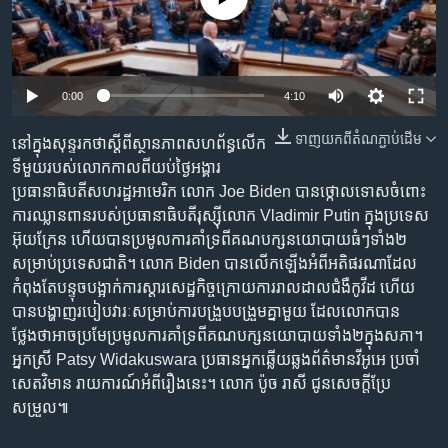
រចនា
សម្ព័ន្ធ​
Khmer English
រំលង​
និង​
បណ្តាញ​សង្គម
0:00
4:10
ចូល​
ទៅ​
ទាញ​យក​ពី​តំណភ្ជាប់​ដើម
នៅក្នុង​សុន្ទរកថា​ស្តីពី​ស្ថានភាព​សហព័ន្ធ​លើក
កាន់​
ទីមួយ​របស់​លោក​កាលពី​យប់​ថ្ងៃអង្គារ ​
ទំព័រ​
ភាសា
ប្រធានាធិបតី​សហរដ្ឋ​អាមេរិក លោក Joe Biden បាន​ថ្កោលទោស​ចំពោះ​
ស្វែង​
ការ​ឈ្លានពាន​របស់​ប្រធានាធិបតី​រុស្ស៊ី​លោក Vladimir Putin ក្នុង​ប្រទេស​
រក
អ៊ុយក្រែន ហើយ​បានប្រមូល​ការគាំទ្រ​ពី​គណបក្ស​នយោបាយ​ធំៗ​ទាំង២​
សម្រាប់​ប្រទេស​ជាតិ។ លោក Biden បាន​លើកឡើង​អំពី​អតិផរណា​ដែល
កំពុងតែ​បន្ទុច​បង្អាក់​ការ​ស្តារសេដ្ឋកិច្ច​ក្រោយការរាលដាលជំងឺ​កូវីដ ហើយ​
បានបង្ហាញ​របៀបវារៈ​សម្រាប់​ការបង្រួបបង្រួមគ្នា​មួយ ដែលលោក​បាន
ថ្លែងថា​អាច​ប្រមែប្រមូល​ការគាំទ្រ​ពី​គណបក្ស​នយោបាយ​ទាំង២​ក្នុងសភា។
អ្នកស្រី Patsy Widakuswara ប្រធាន​អ្នកឆ្លើយឆ្លង​ព័ត៌មាន​វីអូអេ ប្រចាំ​
សេតវិមាន រាយការណ៍​អំពី​រឿងនេះ។ លោក ប៉ូច រាសី ជូន​សេចក្តី​ប្រែ
សម្រួល៕