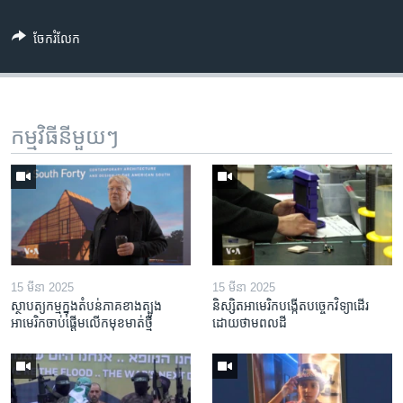
ចែករំលែក
កម្មវិធី​នីមួយៗ
15 មីនា 2025
15 មីនា 2025
ស្ថាបត្យកម្ម​ក្នុង​តំបន់​ភាគ​ខាង​ត្បូង​
និស្សិត​អាមេរិក​បង្កើត​បច្ចេកវិទ្យា​ដើរ​
អាមេរិក​ចាប់ផ្តើម​លើក​មុខមាត់​ថ្មី
ដោយ​ថាមពល​ដី