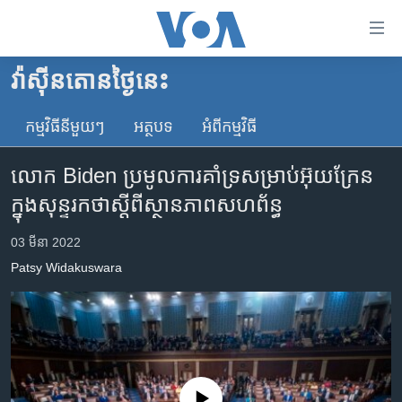
ភ្ជាប់​
ទៅ​
គេហទំព័រ​
វ៉ាស៊ីនតោន​ថ្ងៃ​នេះ
កម្ពុជា
ទាក់ទង
រំលង​
កម្មវិធី​នីមួយៗ
អត្ថបទ​
អំពី​កម្មវិធី​
អន្តរជាតិ
និង​
អាមេរិក
ចូល​
លោក Biden ប្រមូល​ការគាំទ្រ​សម្រាប់​អ៊ុយក្រែន
ទៅ​​
ចិន
ក្នុង​សុន្ទរកថា​ស្តីពី​ស្ថានភាព​សហព័ន្ធ
ទំព័រ​
ហេឡូវីអូអេ
ព័ត៌មាន​​
03 មីនា 2022
តែ​
កម្ពុជាច្នៃប្រតិដ្ឋ
Patsy Widakuswara
ម្តង
ព្រឹត្តិការណ៍ព័ត៌មាន
រំលង​
និង​
ទូរទស្សន៍ / វីដេអូ​
ចូល​
វិទ្យុ / ផតខាសថ៍
ទៅ​
ទំព័រ​
កម្មវិធីទាំងអស់
No media source currently available